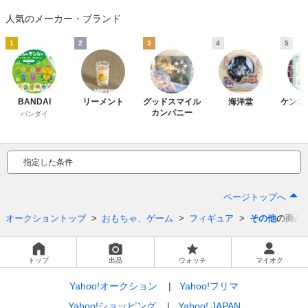
人気のメーカー・ブランド
1
2
3
4
5
BANDAI
リーメント
グッドスマイル
海洋堂
ケンエ
カンパニー
バンダイ
指定した条件
ページトップへ
オークショントップ
おもちゃ、ゲーム
フィギュア
その他
の商品
トップ
出品
ウォッチ
マイオク
Yahoo!オークション
Yahoo!フリマ
Yahoo!ショッピング
Yahoo! JAPAN