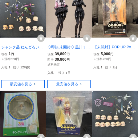
ジャンク品 ねんどろいど
◇即決 未開封◇ 黒川ミウ
【未開封】POP UP PARA
フェイスパーツ
1/6 豪華版 「Dear My Ru
DE SP ゼンレスゾーンゼ
1
39,800
5,000
現在
円
現在
円
現在
円
bber」 SSR FIGURE グッ
ロ リン Belle
＋送料520円
39,800
＋送料750円
即決
円
ドスマイルカンパニー 黒
送料未定
入札
1
残り
12時間
入札
1
残り
1日
川美羽
入札
-
残り
1日
最安値を見る
最安値を見る