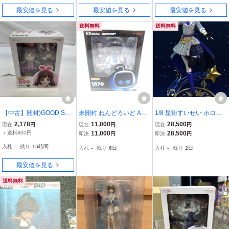
最安値を見る
最安値を見る
最安値を見る
送料無料
送料無料
【中古】開封)GOOD SMI
未開封 ねんどろいど AST
1/8 星街すいせい ホロラ
LE COMPANY ねんどろ
RO’s PLAYROOM アスト
イブ ガレージキット 未塗
2,178
11,000
28,500
現在
円
現在
円
現在
円
いど 899 キズナアイ フィ
ロ フィギュア ∠UH4849
装 未組み立て 美女
＋送料800円
11,000
28,500
即決
円
即決
円
ギュア VTuber[24001947
美少女
入札
-
残り
15時間
入札
-
残り
6日
入札
-
残り
2日
1777]
最安値を見る
送料無料