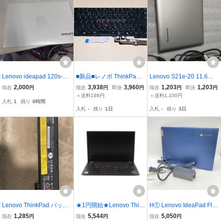
Lenovo ideapad 120s-11i
■新品■レノボ ThinkPad T
Lenovo S21e-20 11.6型
ap 81a4 ノート型パソコ
14S Gen 3 Gen 4 / Think
ノートPC 初期化済 起動
2,000
3,938
3,960
1,203
1,203
現在
円
現在
円
即決
円
現在
円
即決
円
ン ジャンク
Pad E14 Gen 5 Gen 6 用
確認 ACアダプター付 タ
＋送料198円
＋送料1,100円
入札
1
残り
6時間
日本語キーボード メー
ッチパッド不良 ジャンク
入札
-
残り
1日
入札
-
残り
3日
ル便OK
Lenovo ThinkPad バッテ
★1円開始★Lenovo Thin
H① Lenovo IdeaPad Flex
リー 45N1126 45N1127 1
kPadX280 Core i5-1.7GH
3i Chrome Gen8 ノート
1,285
5,544
5,050
現在
円
現在
円
現在
円