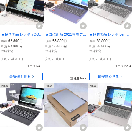
★極超美品 レノボ YOGA
★ほぼ新品 2021春モデル
★極超美品 レノボ Lenov
720 2in1コンバーチブル
レノボ Lenovo IdeaPad S
o IdeaPad Slim 150 AMD
62,800
56,800
38,800
現在
円
現在
円
現在
円
12.5高解像度FHDタッチ/
lim150 11.6HD/SSD M.2
-Max2.40GHz/11.6HD/eM
62,800
56,800
38,800
即決
円
即決
円
即決
円
Corei3-2.40GHz/MEM4G
NVMe 256GB/MEM4GB/
MC64GB＋mSD64GB/M
送料未定
送料未定
送料未定
B/SSD128GB＋mSD64G
AMD Athlon-Max2.80GH
EM4GB/Win11/Office202
入札
-
残り
1日
入札
-
残り
1日
入札
-
残り
1日
B/Win11/Office2021Pro
z/Win11/Office2021Pro
1Pro 即使用可 プラチナG
注目度 No.1
注目度 No.3
最安値を見る
最安値を見る
注目度 No.2
NEW
NEW
NEW