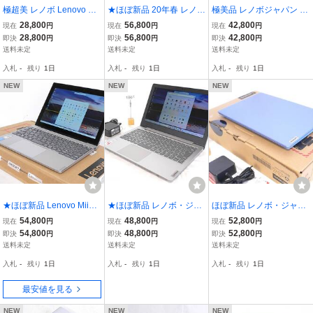
極超美 レノボ Lenovo YO
★ほぼ新品 20年春 レノボ
極美品 レノボジャパン Le
GA TABLET デタッチャブ
Lenovo ideapad Slim 150
novo ideapad 120S 81A4
28,800
56,800
42,800
現在
円
現在
円
現在
円
ル高解像度10.1WUXGA(1
11.6HD/AMD R4-Max2.4
002CJP 11.6HD/SSD128
28,800
56,800
42,800
即決
円
即決
円
即決
円
920x1200)タッチ/Z3745
0GHz/SSD M.2 NVMe256
GB/MEM4GB/Cel Max-2.
送料未定
送料未定
送料未定
Max1.86GHz/eMMC32G
GB/MEM4GB/Win11Pro/O
04GHz/Win11/Office2021
入札
-
残り
1日
入札
-
残り
1日
入札
-
残り
1日
B/Win10/Office2021Pro
ffice2021Pro
Pro ミネラルグレィ
NEW
NEW
NEW
★ほぼ新品 Lenovo Miix 3
★ほぼ新品 レノボ・ジャ
ほぼ新品 レノボ・ジャパ
20 デタッチャブル10.1高
パン Lenovo ideapad Sli
ン Lenovo ideapad Slim
54,800
48,800
52,800
現在
円
現在
円
現在
円
解像(1920×1200)/Z8350-
m 150 11.6HD/AMD9220
150 81VR001CJP 11.6H
54,800
48,800
52,800
即決
円
即決
円
即決
円
1.92GHz/eMMC128GB＋
e Max 2.40GHz/M.2 SSD
D/AMD-2.40GHz/SSD128
送料未定
送料未定
送料未定
ｍSD64GB/MEM4GB/Win
128GB/MEM4GB/Win11/
GB/MEM4GB/Win11/Offic
入札
-
残り
1日
入札
-
残り
1日
入札
-
残り
1日
11Pro/Office2021Pro
Office2021Pro 即使用可
e2021Proアイスブルー
最安値を見る
NEW
NEW
NEW