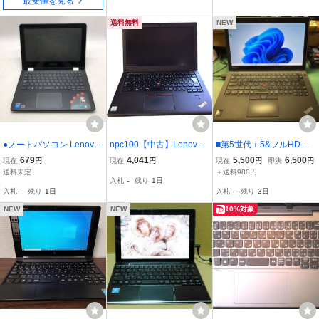
最安値を見る
送料無料
NEW
●ノートパソコン Lenovo
npc100【中古】Lenovo T
■第5世代ｉ5&フルHDタ
Flex 3-1120 80LX 2in1 タ
hinkPad◆i3-7100U/4GB
ッチパネル搭載■X250(8
679
4,041
5,500
6,500
現在
円
現在
円
現在
円
即決
円
ッチ対応 動作未確認 本体
◆動作保証
G/16G/500G/win11)です
送料未定
＋送料980円
入札
-
残り
1日
のみ ジャンク●E72374
が…■AC付属
入札
-
残り
1日
入札
-
残り
3日
NEW
NEW
10%対象