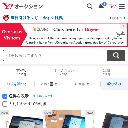
i
毎日引けるくじ 今すぐ挑戦
ログイン
すべて
オークション
定額
1,085件
457件
628件
相場を調べる
注目順
絞り込み
表示：
送料を表示
東京都を設定中
入札1番乗り10%対象
NEW
NEW
NEW