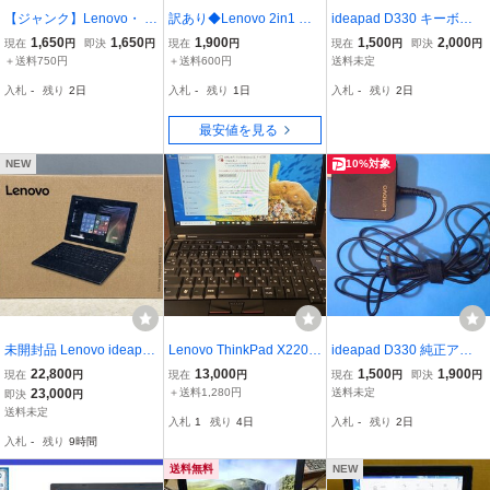
【ジャンク】Lenovo・ ノ
訳あり◆Lenovo 2in1 タ
ideapad D330 キーボー
ートパソコン ・IdeaPad
ブレット ideaPad Miix 31
ド
1,650
1,650
1,900
1,500
2,000
現在
円
即決
円
現在
円
現在
円
即決
円
Flex10・ACアダプター付
0◆80SG00APJP/Windo
＋送料750円
＋送料600円
送料未定
属
ws10home/Office Mobile
入札
-
残り
2日
入札
-
残り
1日
入札
-
残り
2日
#06
最安値を見る
NEW
10%対象
未開封品 Lenovo ideapad
Lenovo ThinkPad X220 C
ideapad D330 純正アダ
MIIX 310 80SG タブレッ
orei5 2450M SSD168GB
プタ-
22,800
13,000
1,500
1,900
現在
円
現在
円
現在
円
即決
円
ト レノボ 80SG00APJP
メモリ16GB 中古
23,000
＋送料1,280円
送料未定
即決
円
送料未定
入札
1
残り
4日
入札
-
残り
2日
入札
-
残り
9時間
送料無料
NEW