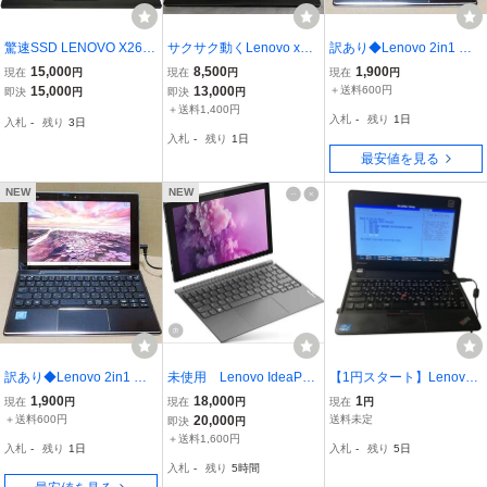
驚速SSD LENOVO X260/I
サクサク動くLenovo x24
訳あり◆Lenovo 2in1 タ
ntel Core i5-6200U.2.3G
0/WIN11/OFFICE2021/Int
ブレット ideaPad Miix 31
15,000
8,500
1,900
現在
円
現在
円
現在
円
Hz x4/12.5インチ/SSD25
el(R) i5-4300U@1.90GH
0◆80SG00APJP/Windo
15,000
13,000
＋送料600円
即決
円
即決
円
6/8GB/Windows11/office2
z 2.50GHz /4GB/SSB 128
ws10home/Office Mobile
＋送料1,400円
入札
-
残り
1日
入札
-
残り
3日
021/WEBカメラ/DA0806
GB
#04
入札
-
残り
1日
37A
最安値を見る
NEW
NEW
訳あり◆Lenovo 2in1 タ
未使用 Lenovo IdeaPad
【1円スタート】Lenovo
ブレット ideaPad Miix 31
Duet 3-10IGL5
（レノボ）モバイルノー
1,900
18,000
1
現在
円
現在
円
現在
円
0◆80SG00APJP/Windo
トパソコン 本体 ThinkPa
＋送料600円
20,000
送料未定
即決
円
ws10home/Office Mobile
d Edge E130 11.6型の小
＋送料1,600円
入札
-
残り
1日
入札
-
残り
5日
#05
型 軽量 インテル Core i3
入札
-
残り
5時間