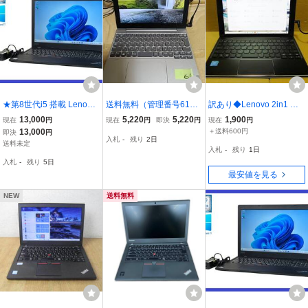
★第8世代i5 搭載 Lenovo
送料無料（管理番号61）
訳あり◆Lenovo 2in1 タ
Thinkpad L580 Core i5 -8
Lenovo タブレット型PC i
ブレット ideaPad Miix 31
13,000
5,220
5,220
1,900
現在
円
現在
円
即決
円
現在
円
250U/メモリ8GB/HDD50
deapad D330-10IGM Win
0◆80SG00APJP/Windo
13,000
＋送料600円
即決
円
入札
-
残り
2日
0GB / グラフィックIntel U
dows11pr 64bit Celeron
ws10home/Office Mobile
送料未定
入札
-
残り
1日
HD/Windows 11 Pro！30
N4000 CPU@1.1GHz /R
#03
入札
-
残り
5日
日間返品保証
AM4G/SD62G//10incW
最安値を見る
NEW
送料無料