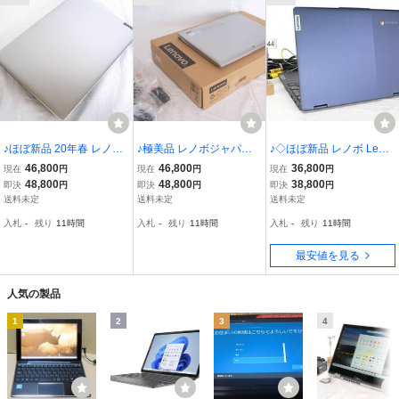
♪ほぼ新品 20年春 レノボ
♪極美品 レノボジャパン L
♪◇ほぼ新品 レノボ Leno
Lenovo ideapad Slim 150
enovo ideapad Miix 320
vo Flex 3i Chromebook
46,800
46,800
36,800
現在
円
現在
円
現在
円
SSD128GB/MEM4GB/AM
2in1デタッチャブル 10.1
コンバーチブル 12.2高精
48,800
48,800
38,800
即決
円
即決
円
即決
円
D A6-9220eMax2.4GHz/1
タッチ/Atomx5-Max1.92G
細(1920x1200)タッチP/C
送料未定
送料未定
送料未定
1.6HD/Win11Pro/Office20
Hz/eMMC64GB/Win11Pr
hrome OS/N100-Max3.40
入札
-
残り
11時間
入札
-
残り
11時間
入札
-
残り
11時間
21Pro プラチナG
o/Office2021Pro/KB
GHz/MEM4GB/eMMC64
最安値を見る
人気の製品
1
2
3
4