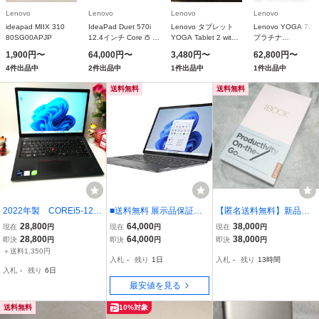
Lenovo
Lenovo
Lenovo
Lenovo
ideapad MIIX 310
IdeaPad Duet 570i
Lenovo タブレット
Lenovo YOGA 720
80SG00APJP
12.4インチ Core i5 メ
YOGA Tablet 2 with
プラチナ
モリー8GB ストレー
Windows (Windows
［81B50008JP］ 
1,900円〜
64,000円〜
3,480円〜
62,800円〜
ジ256GB ストームグ
8.1 with Bing
販モデル
4件出品中
2件出品中
1件出品中
1件出品中
レー 82TQ000HJP
32bit/OffieHo
送料無料
送料無料
2022年製 COREi5-124
■送料無料 展示品保証付
【匿名送料無料】新品未
5U メモリ16GB SSD2
き 12.4型 Lenovo IdeaPa
開封即決 Lenovo YOGA B
28,800
64,000
38,000
現在
円
現在
円
現在
円
56GB搭載 ☆Windows1
d Duet 570i 82TQ000HJP
OOK with Windows LTE
28,800
64,000
38,000
即決
円
即決
円
即決
円
1 Office2024☆kt 即決/H
Win11/Corei5/8GB/SSD2
カーボンブラック 64GB
＋送料1,350円
入札
-
残り
1日
入札
-
残り
13時間
DMI搭載/即日発送☆01
56GB/Office2021■
YB1-X91L
入札
-
残り
6日
最安値を見る
送料無料
10%対象