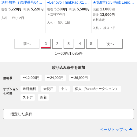
送料無料（管理番号64）
●Lenovo ThinkPad X1 Ta
★第8世代i5 搭載 Lenovo
Lenovo タブレット型PC i
blet ThinKeyboard Gen 2
Thinkpad L580 Core i5 -8
5,220
5,220
5,500
5,500
13,000
現在
円
即決
円
現在
円
即決
円
現在
円
deapad D330-10IGM Win
USキーボード01AW650
250U/メモリ8GB/HDD50
＋送料550円
13,000
即決
円
入札
-
残り
2日
dows11pr 64bit Celeron
赤①
0GB /グラフィックIntel U
送料未定
入札
-
残り
1日
N4000 CPU@1.1GHz /R
HD/Windows 11 Pro！30
入札
-
残り
5日
AM4G/SD62G//10incW
日間返品保証
前へ
1
2
3
4
5
次へ
1〜60件/1,085件
絞り込み条件を追加
〜12,999円
〜24,999円
〜36,999円
価格帯
送料無料
未使用
中古
個人（Yahoo!オークション）
オプション
その他
ストア
新着
指定した条件
ページトップへ