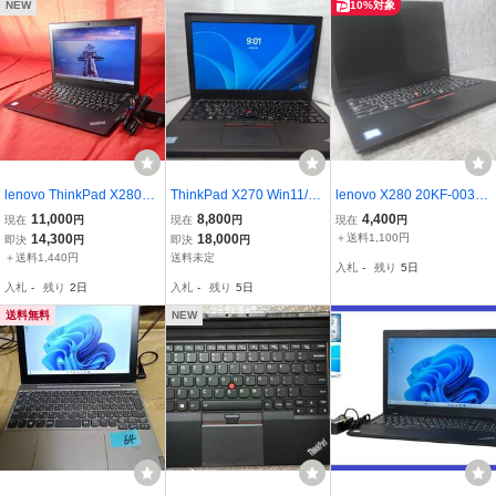
53011
NEW
10%対象
lenovo ThinkPad X280
ThinkPad X270 Win11/即
lenovo X280 20KF-003BJ
【Core i5-8250U】 Wind
使用可能(第7世代Core i3
P Core i5-8250U 1.6GHz
11,000
8,800
4,400
現在
円
現在
円
現在
円
ows 11/メモリ8GB/SSD2
7100 メモリ8G SSD:128
8GB ノート ジャンク★ N
14,300
18,000
＋送料1,100円
即決
円
即決
円
56GB/無線 訳あり 中古 ノ
G) J02
08089
＋送料1,440円
送料未定
入札
-
残り
5日
ートパソコン 【10日間保
入札
-
残り
2日
入札
-
残り
5日
証】 PH260722-26
送料無料
NEW