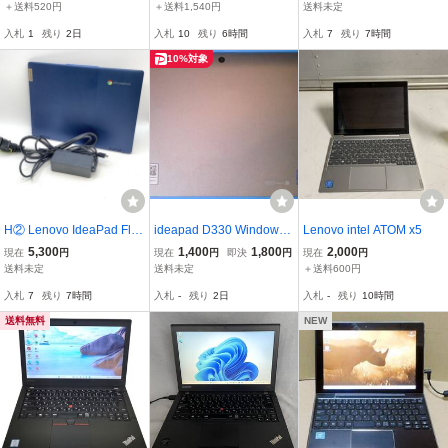
1.4V 2.06Ah 24Wh
z(8350U)/8GB/256GB/12.
パソコン 12.2型 Chrome
＋送料520円
＋送料1,540円
送料未定
5/Win10Pro64bit
book レノボ Intel インテ
入札
1
残り
2日
入札
10
残り
6時間
入札
7
残り
7時間
ル クロームブック ノート
PC モノトク
10%対象
H② Lenovo IdeaPad Flex
ideapad D330 Windows1
Lenovo intel ATOM x5
3i Chrome Gen8 ノート
1 64bit CeleronN4020 ス
5,300
1,400
1,800
2,000
現在
円
現在
円
即決
円
現在
円
パソコン Chromebook 1
トレージ128GB 難有
送料未定
送料未定
＋送料600円
2.2型 レノボ Intel クロー
入札
7
残り
7時間
入札
-
残り
2日
入札
-
残り
10時間
ムブック インテル ノート
PC モノトク
送料無料
NEW