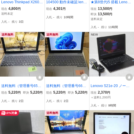
Lenovo Thinkpad X260 i5
104500 動作未確認 lenov
★第8世代i5 搭載 Lenovo
-6200U 8GB 500GB Win1
o レノボ ノートパソコン
Thinkpad L580 Core i5 -8
4,800
4,301
13,500
現在
円
現在
円
現在
円
0Home 管KN28C
ThinkPad X250
250U/メモリ8GB/HDD50
送料未定
13,500
即決
円
入札
-
残り
10時間
0GB/ グラフィックIntel U
送料未定
入札
-
残り
3日
HD/Windows 11 Pro！30
入札
-
残り
11時間
日間返品保証
送料無料
送料無料
NEW
送料無料（管理番号65）
送料無料（管理番号66）
Lenovo S21e-20 ノートP
Lenovo タブレット型PC i
Lenovo タブレット型PC i
C Celeron N2840 2.16G
5,220
5,220
5,220
5,220
2,370
現在
円
即決
円
現在
円
即決
円
現在
円
deapad D330-10IGM Win
deapad D330-10IGM Win
Hz 2GB RAM Win8.1 シル
＋送料1,200円
入札
-
残り
2日
入札
-
残り
2日
dows11pr 64bit Celeron
dows11pr 64bit Celeron
バー ACアダプター付 F96
入札
-
残り
9時間
N4000 CPU@1.1GHz /R
N4000 CPU@1.1GHz /R
0
AM4G/SD62G//10incW
AM4G/SD62G//10incW
10%対象
送料無料