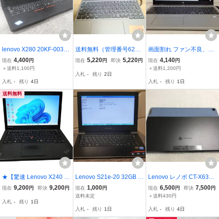
lenovo X280 20KF-003BJ
送料無料（管理番号62）
画面割れ ファン不良、HP
P Core i5-8250U 1.6GHz
Lenovo タブレット型PC i
ProBook 650 G4 Core i3-
4,400
5,220
5,220
4,140
現在
円
現在
円
即決
円
現在
円
8GB ノート ジャンク★ N
deapad D330-10IGM Win
8世代 メモリー無し 15.6
＋送料1,100円
＋送料1,200円
入札
-
残り
2日
08088
dows11pr 64bit Celeron
インチ ジャンク6337
入札
-
残り
4日
入札
-
残り
1日
N4000 CPU@1.1GHz /R
AM4G/SD62G//10incW
送料無料
★【驚速 Lenovo X240 i5
Lenovo S21e-20 32GB 2
Lenovo レノボ CT-X636F
-4210U 1.70GHz x4+4GB
GB N2840 動作品 OS無
10.1インチ Chrome OS 6
9,200
9,200
1,000
6,500
7,500
現在
円
即決
円
現在
円
現在
円
即決
円
+SSD120GB 12.5インチ
し
4GB 付属品あり
送料未定
＋送料430円
入札
-
残り
1日
ノートPC】Win11+Office
入札
-
残り
1日
入札
-
残り
4日
2021 Pro/WEBカメラ■D0