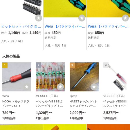
ビットセット バイク 自転
Wera 【バラドライバー】
Wera 【バラドライバー】
車 車 1/4 六角ドライバー
TORX-Plus(トルクスプラ
トライウイングドライバ
1,140
1,140
450
650
現在
円
即決
円
現在
円
現在
円
ハンドル セキュリティ ト
ス) 367IP/6IP
ー 375 ＃3 × 80
送料未定
送料未定
入札
-
残り
6日
ルクスビット セット 14本
入札
-
残り
1日
入札
-
残り
1日
組 磁気ドライバー 電動ド
ライバー
人気の製品
1
2
3
4
Wiha
VESSEL（工具）
tiptop
VESSEL（工具）
NOGA トルクスドラ
ベッセル (VESSEL)
HAZET (ハゼット) ト
ベッセル VESSEL 
イバー 362T6
パワーグリップ トル
ルクスドライバー
ルクスドライバーセ
クスドライバー いじ
802-T27H
ト ビット10本付 シ
780円〜
1,320円〜
2,000円〜
2,527円〜
り止め TORX
ートビット差替式
1件出品中
2件出品中
2件出品中
1件出品中
T7H×80mm B-
TD6310TX
5400TX