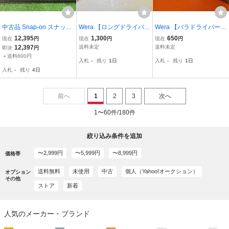
中古品 Snap-on スナップ
Wera 【ロングドライバ
Wera 【バラドライバー】
オン トルクス ドライバー
ー】 T-ハンドル ナットド
ボールポイントHEX 352i
12,395
1,300
650
現在
円
現在
円
現在
円
セット SGDTRX50BR【6
ライバー 495T / 14mmｘ
1/4 × 125
12,397
送料未定
送料未定
即決
円
-4】
350
＋送料600円
入札
-
残り
1日
入札
-
残り
1日
入札
-
残り
4日
前へ
1
2
3
次へ
1〜60件/180件
絞り込み条件を追加
〜2,999円
〜5,999円
〜8,999円
価格帯
送料無料
未使用
中古
個人（Yahoo!オークション）
オプション
その他
ストア
新着
人気のメーカー・ブランド