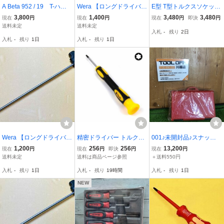
A Beta 952 / 19 T-ハン
Wera 【ロングドライバ
E型 T型トルクスソケット
ドル スライド式 フレック
ー】 T-ハンドル ナットド
29個 セット 1/4 3/8 1/2 ト
3,800
1,400
3,480
3,480
現在
円
現在
円
現在
円
即決
円
スBOXレンチ 19mm
ライバー 495T / 17mmｘ
ルクス スターソケット ビ
送料未定
送料未定
入札
-
残り
2日
【一点限り】
350
ット 雄 雌 ビット 専用ケ
入札
-
残り
1日
入札
-
残り
1日
ース 花形 星形
Wera 【ロングドライバ
精密ドライバー トルクス
001♪未開封品♪スナップ
ー】 T-ハンドル ナットド
ドライバー T8 携帯電話修
オン Snap-on トルクスド
1,200
256
256
13,200
現在
円
現在
円
即決
円
現在
円
ライバー 495T / 11mmｘ3
理などに T8H
ライバーセット SGDET7
送料未定
送料は商品ページ参照
＋送料550円
50
0ESD
入札
-
残り
1日
入札
-
残り
19時間
入札
-
残り
1日
NEW