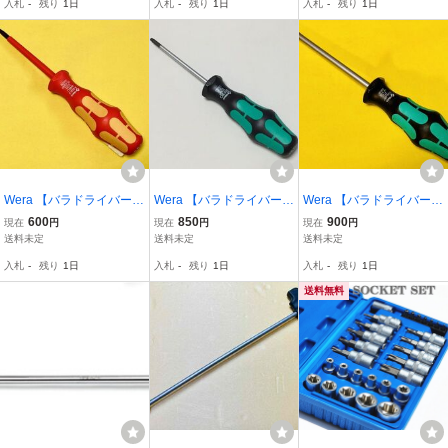
入札
-
残り
1日
入札
-
残り
1日
入札
-
残り
1日
Wera 【バラドライバー】
Wera 【バラドライバー】
Wera 【バラドライバー】
絶縁:TORXドライバー 16
イジリ止め穴付き TORX
トルクセットドライバ
600
850
900
現在
円
現在
円
現在
円
7i / TX20
367BO / TX27
ー 371 Gr.1/4インチ × 1
送料未定
送料未定
送料未定
20
入札
-
残り
1日
入札
-
残り
1日
入札
-
残り
1日
送料無料