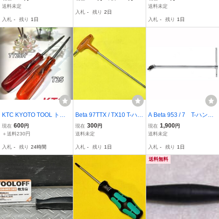
367BO / TX25
ン PS3 PS4 XBOX 修理
送料未定
送料未定
入札
-
残り
2日
解体 六角形
入札
-
残り
1日
入札
-
残り
1日
KTC KYOTO TOOL トル
Beta 97TTX / TX10 T-ハン
A Beta 953 / 7 T-ハンド
クスドライバー TT25H T
ドル TORXドライバー
ル スライド式 HEXレンチ
600
300
1,900
現在
円
現在
円
現在
円
25 2本セット 京都機械
7mm 【一点限り】
＋送料230円
送料未定
送料未定
工具 （MT-260331131）
入札
-
残り
24時間
入札
-
残り
1日
入札
-
残り
1日
送料無料