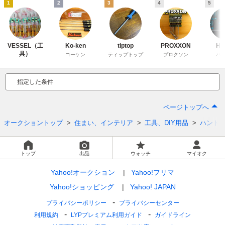
1
2
3
4
5
VESSEL（工
Ko-ken
tiptop
PROXXON
HA
具）
コーケン
ティップトップ
プロクソン
ハ
指定した条件
ページトップへ
オークショントップ
住まい、インテリア
工具、DIY用品
ハンド
トップ
出品
ウォッチ
マイオク
Yahoo!オークション
Yahoo!フリマ
Yahoo!ショッピング
Yahoo! JAPAN
プライバシーポリシー
プライバシーセンター
利用規約
LYPプレミアム利用ガイド
ガイドライン