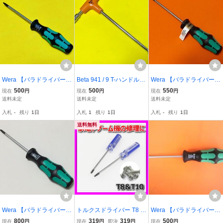
Wera 【バラドライバー】
Beta 941 / 9 T-ハンドル
Wera 【バラドライバー】
TORX-Plus(トルクスプラ
ナットドライバー 9mm
TORX-Plus(トルクスプラ
500
500
550
現在
円
現在
円
現在
円
ス) 367IP/10IP
（旧ハンドル）
ス) 367IP/20IP
送料未定
送料未定
送料未定
入札
-
残り
1日
入札
1
残り
1日
入札
-
残り
1日
送料無料
Wera 【バラドライバー】
トルクスドライバー T8 T
Wera 【バラドライバー】
イジリ止め穴付き TORX
10 ゲーム機 家電 ダイソ
TORX 367 / TX20
800
319
319
500
現在
円
現在
円
即決
円
現在
円