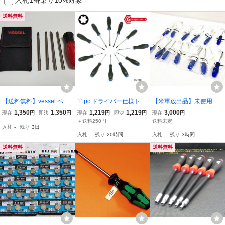
送料無料
【送料無料】vessel ベッ
11pc ドライバー仕様トル
【米軍放出品】未使用品
セル 400C 工具 トルクス
クスビットセット T6-T40
トルクスドライバー T15
1,350
1,350
1,219
1,219
3,000
現在
円
即決
円
現在
円
即決
円
現在
円
ドライバーセット
B137
(RTX15SD)×6個 T27(RT
＋送料250円
送料未定
入札
-
残り
3日
X27SD)×7個 工具 整備 メ
入札
-
残り
20時間
入札
-
残り
3時間
ンテナンス (60) ☆BG1SK
-W#26
送料無料
送料無料