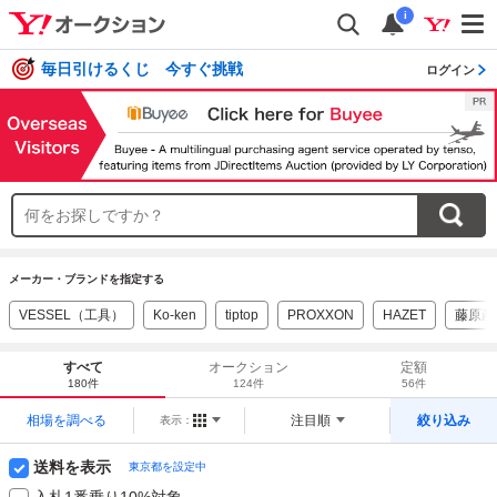
i
毎日引けるくじ 今すぐ挑戦
ログイン
メーカー・ブランドを指定する
VESSEL（工具）
Ko-ken
tiptop
PROXXON
HAZET
藤原産
すべて
オークション
定額
180件
124件
56件
相場を調べる
注目順
絞り込み
表示：
送料を表示
東京都を設定中
入札1番乗り10%対象