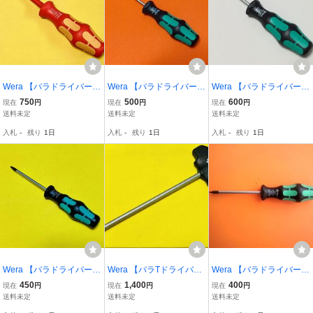
Wera 【バラドライバー】
Wera 【バラドライバー】
Wera 【バラドライバー】
絶縁:TORXドライバー 16
TORX-Plus(トルクスプラ
イジリ止め穴付き TORX
750
500
600
現在
円
現在
円
現在
円
7i / TX27
ス) 367IP/15IP
367BO / TX15
送料未定
送料未定
送料未定
入札
-
残り
1日
入札
-
残り
1日
入札
-
残り
1日
Wera 【バラドライバー】
Wera 【バラTドライバ
Wera 【バラドライバー】
TORX-Plus(トルクスプラ
ー】 T-ハンドル ナットド
TORX 367 / TX5
450
1,400
400
現在
円
現在
円
現在
円
ス) 367IP/8IP
ライバー 495T / 14ｘ230
送料未定
送料未定
送料未定