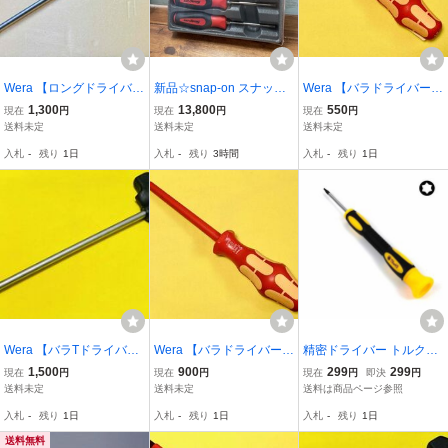
Wera 【ロングドライバ
新品☆snap-on スナップ
Wera 【バラドライバー】
ー】 T-ハンドル ナットド
オン 5PCトルクスドライ
絶縁:TORXドライバー 16
1,300
13,800
550
現在
円
現在
円
現在
円
ライバー 495T / 15mmｘ
バーセット トルクスドラ
7i / TX15
送料未定
送料未定
送料未定
350
イバー 5本セット SGDTX
入札
-
残り
1日
入札
-
残り
3時間
入札
-
残り
1日
50BR 工具
Wera 【バラTドライバ
Wera 【バラドライバー】
精密ドライバー トルクス
ー】 T-ハンドル ナットド
絶縁:TORXドライバー 16
ドライバー T6 携帯電話修
1,500
900
299
299
現在
円
現在
円
現在
円
即決
円
ライバー 495T / 15ｘ230
7i / TX40
理などに
送料未定
送料未定
送料は商品ページ参照
入札
-
残り
1日
入札
-
残り
1日
入札
-
残り
1日
送料無料