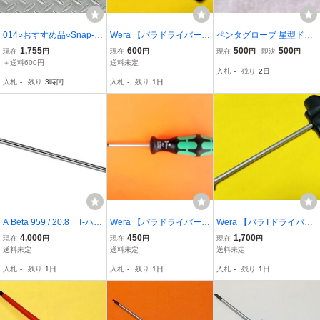
014○おすすめ品○Snap-o
Wera 【バラドライバー】
ペンタグローブ 星型ドラ
n スナップオン トルクス
トルクセットドライバ
イバー 0.8*30mm
1,755
600
500
500
現在
円
現在
円
現在
円
即決
円
ドライバー SSTX350
ー 371 Gr.6 × 80
＋送料600円
送料未定
入札
-
残り
2日
入札
-
残り
3時間
入札
-
残り
1日
A Beta 959 / 20.8 T-ハン
Wera 【バラドライバー】
Wera 【バラTドライバ
ドル スライド式 スパーク
TORX 367 / TX9
ー】 T-ハンドル ナットド
4,000
450
1,700
現在
円
現在
円
現在
円
プラグ・ソケットレンチ
ライバー 495T / 17ｘ230
送料未定
送料未定
送料未定
20.8mm 【一点限り】
入札
-
残り
1日
入札
-
残り
1日
入札
-
残り
1日