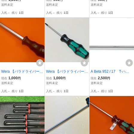
ライバー 495T / 16ｘ230
グリップ：プラス 1272 /
367BO / TX30
送料未定
送料未定
送料未定
PH1 x 120
入札
-
残り
1日
入札
-
残り
1日
入札
-
残り
1日
Wera 【バラドライバー】
Wera 【バラドライバー】
A Beta 952 / 17 T-ハン
ボールポイントHEX 352i
イジリ止め穴付き TORX
ドル スライド式 フレック
1,000
1,000
2,500
現在
円
現在
円
現在
円
1/2 × 150
367BO / TX40
スBOXレンチ 17mm
送料未定
送料未定
送料未定
【一点限り】
入札
-
残り
1日
入札
-
残り
1日
入札
-
残り
1日