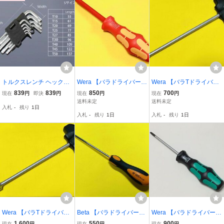
トルクスレンチ ヘックス
Wera 【バラドライバー】
Wera 【バラTドライバ
ローブレンチセット 9点
絶縁:HEX（六角）ドライ
ー】 T-ハンドル ナットド
839
839
850
700
現在
円
即決
円
現在
円
現在
円
セット T10 T15 T20 T25
バー 164i / 8.0 × 100
ライバー 495T / 9.0ｘ230
送料未定
送料未定
入札
-
残り
1日
T27 T30 T40 T45 T50
入札
-
残り
1日
入札
-
残り
1日
Wera 【バラTドライバ
Beta 【バラドライバー】
Wera 【バラドライバー】
ー】 T-ハンドル ナットド
1272-③ トライアングル
イジリ止め穴付き TORX
1,600
550
900
現在
円
現在
円
現在
円