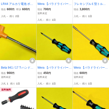
LR44 アルカリ電池 ボタ
Wera 【バラドライバー】
フレキシブルＥ型トルク
ン電池 AG13 40個
TORX-Plus(トルクスプラ
スドライバーセット メ
600
600
700
3,800
現在
円
即決
円
現在
円
現在
円
ス) 367IP/30IP
ストルクス TORX フ
送料未定
入札
-
残り
2日
入札
-
残り
1日
レックスドライバー
入札
-
残り
1日
Beta 941 / 17 T-ハンドル
Wera 【バラドライバー】
Wera 【バラドライバー】
ナットドライバー 17mm
TORX-Plus(トルクスプラ
ナットドライバー 395 / 5.
900
450
600
現在
円
現在
円
現在
円
（旧ハンドル）
ス) 367IP/5IP
0mm × 125
送料未定
送料未定
送料未定
入札
1
残り
1日
入札
-
残り
1日
入札
-
残り
1日
送料無料