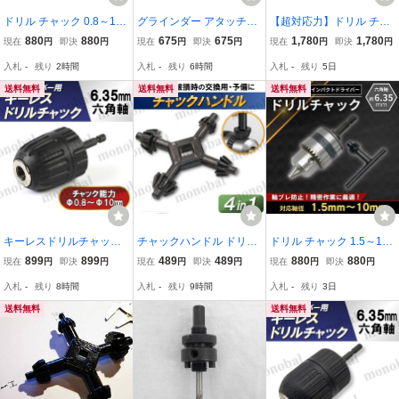
ドリル チャック 0.8～10
グラインダー アタッチメ
【超対応力】ドリル チャ
mm キーレス アダプター
ント サンダー 工具 六角
ック キー付き タイプ Φ1.
880
880
675
675
1,780
1,780
現在
円
即決
円
現在
円
即決
円
現在
円
即決
円
インパクト 電動 ドライバ
軸 6.35 ドリルチャック
5-13mm 電動 6.35mm 六
入札
-
残り
2時間
入札
-
残り
6時間
入札
-
残り
5日
ー 対応 ビット 六角軸 ア
アダプター DIY 日立 マキ
角軸 シャンク インパクト
タッチメント
タ 変換 ディスク 100mm
レンチ ハンマー SDSプラ
送料無料
送料無料
送料無料
1/4 アングル
ス 1/2-20 UNF
キーレスドリルチャック
チャックハンドル ドリル
ドリル チャック 1.5～10
アダプター アタッチメン
チャックレンチ キーレン
mm アダプター インパク
899
899
489
489
880
880
現在
円
即決
円
現在
円
即決
円
現在
円
即決
円
ト インパクトドライバー
チ ドリルチャックキー 工
トドライバー 電動ドライ
入札
-
残り
8時間
入札
-
残り
9時間
入札
-
残り
3日
用 電動工具 六角軸 シャ
具 大工 ツール DIY 4in1
バー グラインダー ビット
ンク 3/8-24UNF 0.8～10
フォーインワン
六角軸 ハンドル 穴あけ
送料無料
送料無料
mm レンチ DIY
アタッチメント