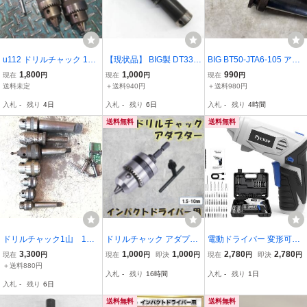
u112 ドリルチャック 13
【現状品】 BIG製 DT33用
BIG BT50-JTA6-105 アル
㎜ 2個セット ＊写真判定
ドリルチャック ドリルホ
ブレ13MM チャック付
1,800
1,000
990
現在
円
現在
円
現在
円
でお願い致します
ルダー J33-6
良品中古
送料未定
＋送料940円
＋送料980円
入札
-
残り
4日
入札
-
残り
6日
入札
-
残り
4時間
送料無料
送料無料
ドリルチャック1山 13/
ドリルチャック アダプタ
電動ドライバー 変形可能
6.5mm Z066854 A1A5-
ー インパクトドライバー
電動ドリル 4.5V 3000mA
3,300
1,000
1,000
2,780
2,780
現在
円
現在
円
即決
円
現在
円
即決
円
1 ◇小林機械◇☆
用 1.5～10mm 対応 六角
h 大容量バッテリー 最大
＋送料880円
入札
-
残り
16時間
入札
-
残り
1日
軸 チャック ハンドル チ
トルク 20N・m S2 鋼ビ
入札
-
残り
6日
ャックキー セット 穴あけ
ット 45 本 + 延長棒付き |
研磨
送料無料
送料無料