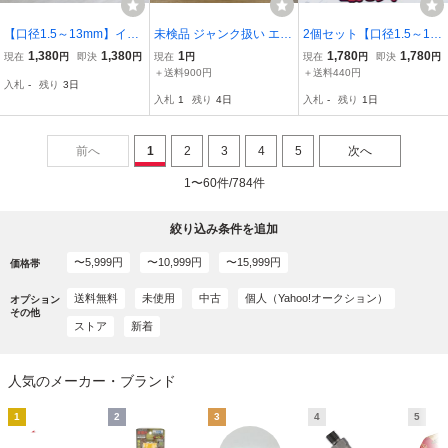
【口径1.5～13mm】イン
未検品 ジャンク扱い エア
2個セット【口径1.5～13
パクトレンチ用 ドリル
ドリル 3/8 キーレスチャ
mm】インパクトレンチ
1,380
1,380
1
1,780
1,780
現在
円
即決
円
現在
円
現在
円
即決
円
チャック アタッチメント
ック ASTRO PRODUCTS
用 ドリルチャック
＋送料900円
＋送料440円
入札
-
残り
3日
製 AP040709 激安1円ス
入札
1
残り
4日
入札
-
残り
1日
タート
前へ
1
2
3
4
5
次へ
1〜60件/784件
絞り込み条件を追加
〜5,999円
〜10,999円
〜15,999円
価格帯
送料無料
未使用
中古
個人（Yahoo!オークション）
オプション
その他
ストア
新着
人気のメーカー・ブランド
1
2
3
4
5