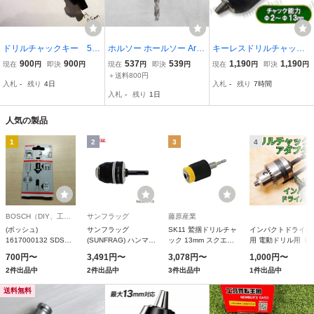
ドリルチャックキー 5.5
ホルソー ホールソー Arbo
キーレスドリルチャック
mm/5.7mm/7.5mm/8.8mm
r for Holesaw アーバー ヘ
アダプター アタッチメン
900
900
537
539
1,190
1,190
現在
円
即決
円
現在
円
即決
円
現在
円
即決
円
センター6x6mm角穴
ックスシャンク 14-30mm
ト インパクトドライバー
＋送料800円
入札
-
残り
4日
入札
-
残り
7時間
HSS パイロットドリル
用 電動工具 六角軸 シャ
入札
-
残り
1日
ンク 1/2-20UNF 2～13m
m レンチ DIY
人気の製品
1
2
3
4
BOSCH（DIY、工具）
サンフラッグ
藤原産業
(ボッシュ)
サンフラッグ
SK11 鷲掴ドリルチャ
インパクトドライバ
1617000132 SDS回
(SUNFRAG) ハンマー
ック 13mm スクエア
用 電動ドリル用 ド
転チャックアダプター
ドリル用キーレスドリ
ロックシステムで緩み
ルチャック 1.5〜
700円〜
3,491円〜
3,078円〜
1,000円〜
逆ネジ付 BOSCH
ルチャック SDK-13
や噛み込みを大幅軽減
13mm 六角シャンク
2件出品中
2件出品中
3件出品中
1件出品中
SKWZ-008
変換 アタッチメン
工具アクセサリー
送料無料