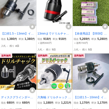
【口径1.5～13mm】イン
13mmまでドリルチャッ
【未使用品】【0938】ジ
パクトレンチ用 ドリル
ク 電動ドリル交換用チャ
ェットブローチまとめ I
1,380
1,380
918
918
5,269
5,280
現在
円
即決
円
現在
円
即決
円
現在
円
即決
円
チャック アタッチメント
ックアダプター T301
T0BZ282MLEG
＋送料690円
＋送料700円
入札
-
残り
4日
入札
-
残り
5日
入札
-
残り
5日
送料無料
送料無料
送料無料
ディスクグラインダー用
六角軸 ドリルチャック 充
【口径1.5～10mm】イン
アタッチメント サンダー
電ドリル インパクトドラ
パクトレンチ用 ドリル
680
680
1,188
1,221
1,170
1,170
現在
円
即決
円
現在
円
即決
円
現在
円
即決
円
工具 ドリルチャック 変換
イバー 用 1.5mm ～ 13㎜
チャック アタッチメント