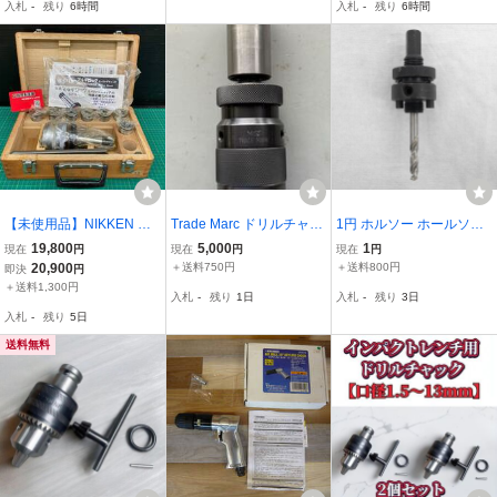
入札
-
残り
6時間
入札
-
残り
6時間
クキー セット 穴あけ 研
磨 インパクト
【未使用品】NIKKEN ミ
Trade Marc ドリルチャッ
1円 ホルソー ホールソー
ーリングチャック セット
ク キーレスチャック 中
Arbor for Holesaw アーバ
19,800
5,000
1
現在
円
現在
円
現在
円
ITQUN5R7Q0D0
古
ー ヘックスシャンク 14-3
20,900
＋送料750円
＋送料800円
即決
円
0mm HSS パイロットド
＋送料1,300円
入札
-
残り
1日
入札
-
残り
3日
リル
入札
-
残り
5日
送料無料