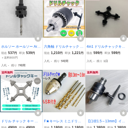
ホルソー ホールソー Arbo
六角軸 ドリルチャック 充
4in1 ドリルチャックキー
r for Holesaw アーバー ヘ
電ドリル インパクトドラ
ハンドル ドリル ラチェッ
537
539
1,210
1,221
599
599
現在
円
即決
円
現在
円
即決
円
現在
円
即決
円
ックスシャンク 14-30mm
イバー 用 1.5mm ～ 13㎜
ト 交換 代用 汎用
＋送料800円
入札
-
残り
5時間
入札
-
残り
1日
HSS パイロットドリル
チャックハンドル チャッ
入札
-
残り
7時間
クキー セット 穴あけ 研
磨 インパクト
送料無料
送料無料
ドリル チャック キー ハ
F★キーレス ミニドリル
【口径1.5～13mm】イン
ンドドリル チャックハン
チャック 約0.3～3.6㎜ビ
パクトレンチ用 ドリル
490
490
1,180
1,180
1,380
1,380
現在
円
即決
円
現在
円
即決
円
現在
円
即決
円