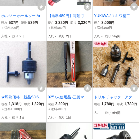
ホルソー ホールソー Arbo
【送料480円】電動 手動
YUKIWA / ユキワ精工 ド
r for Holesaw アーバー ヘ
兼用 3.6V 強力 電動ドラ
リルチャック 6.5EL m/
537
539
3,320
3,320
3,000
現在
円
即決
円
現在
円
即決
円
現在
円
ックスシャンク 14-30mm
イバー 正/逆 切替 LED Ty
m MG 1JT 0.5~6.5mm
＋送料800円
＋送料480円
＋送料450円
HSS パイロットドリル
pe-C 充電式 チャック 6.3
★
入札
-
残り
2日
入札
-
残り
2日
入札
-
残り
5時間
5mm コードレス + - トル
クス ペン型
送料無料
★即決価格 新品SDSプ
025♪未使用品♪三菱マテ
ドリル チャック アタッ
ラス ハンマチャック ドリ
リアル テーパーシャンク
チメント セット 1.5-1
1,318
1,320
2,200
1,780
1,780
現在
円
即決
円
現在
円
現在
円
即決
円
ル 13ミリ★
ドリル HSS TD 16.0 M
3㍉ インパクトドライバ
＋送料1,100円
＋送料400円
入札
-
残り
5時間
T・2 長期保管品・開封
ー 変換 六角軸
入札
-
残り
2日
入札
-
残り
1日
送料無料