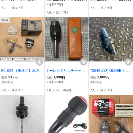
ドル インパクトドライバ
ット対応 ドリル0.75,1.
チャック アタッチメント
＋送料230円
入札
-
残り
6日
入札
-
残り
5日
ー アダプター 電気 ドリ
5,2,2.5,3㎜付★C1
入札
-
残り
2日
ル 電動 ドライバー レン
チ 工具 g009b 1
NEW
R1-634 【未検品】堀内製
キーレスドリルチャック
T3648 堀内 GLOBE ドリ
作所 GLOBE 地球印精密
APJ16-C25 中古品
ルチャック 13mm ストレ
912
3,000
2,000
現在
円
現在
円
現在
円
ドリルチャック モデル J8
ートシャンク φ32
送料未定
＋送料760円
送料未定
(0-8mm)
入札
-
残り
1日
入札
-
残り
4時間
入札
-
残り
1日