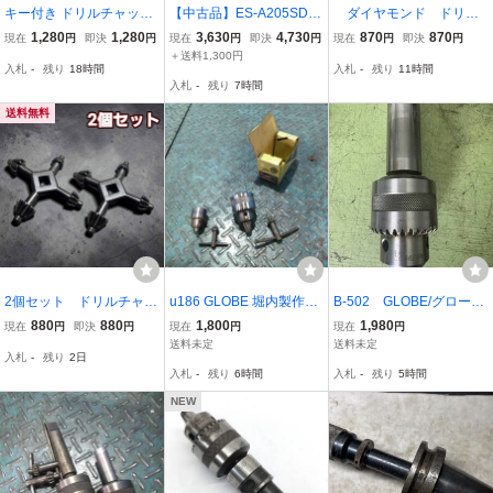
キー付き ドリルチャック
【中古品】ES-A205SDS
ダイヤモンド ドリル
ハンドル付き アダプター
ユニカ 単機能コアドリル
ビット ペンルーター
1,280
1,280
3,630
4,730
870
870
現在
円
即決
円
現在
円
即決
円
現在
円
即決
円
アタッチメント インパク
E・S(イーエス) ALC用 A
ミニルーター ハンドド
＋送料1,300円
入札
-
残り
18時間
入札
-
残り
11時間
トドライバー用 電動工具
LCタイプ(SDSシャンク)
リル グラインダー 電
入札
-
残り
7時間
六角軸 シャンク 1/2-20U
205 ITUMBV5U5GT8
動ドリル 彫刻 研磨
NF 1.5～13mm
掘削
送料無料
2個セット ドリルチャッ
u186 GLOBE 堀内製作所
B-502 GLOBE/グローブ
ク キー ハンドドリル キ
ドリルチャック 13㎜・6.
ドリルチャック 13mm
880
880
1,800
1,980
現在
円
即決
円
現在
円
現在
円
ー チャックハンドル
5㎜チャックハンドル付き
送料未定
送料未定
入札
-
残り
2日
入札
-
残り
6時間
入札
-
残り
5時間
NEW