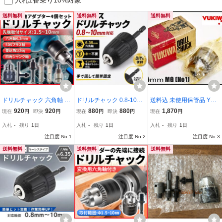
送料無料
送料無料
送料無料
ドリルチャック 六角軸 S
ドリルチャック 0.8-10m
送料込 未使用保管品 YUK
DSプラスビット アダプタ
m 六角軸 キーレス インパ
IWA ドリルチャック 6.5
920
920
880
880
1,870
現在
円
即決
円
現在
円
即決
円
現在
円
ー インパクトドライバー
クト 電動ドリル 工具 DIY
ｍｍ MG (No1) ユキワ チ
入札
-
残り
1日
入札
-
残り
1日
入札
-
残り
1日
電動ドリル ヘッド 変換 6.
アダプター 黒 修理 ドラ
ャックハンドル欠品 キー
35 1/2sq 12.7mm 差込角
イバー ビット 六角軸 ア
式チャック 精密機械用 酒
注目度 No.1
注目度 No.2
注目度 No.3
四角軸 20UNF
タッチメント
巻製作所
送料無料
送料無料
送料無料