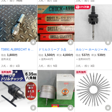
入札
-
残り
7時間
入札
-
残り
1日
入札
-
残り
1日
アダプター ハンドル DIY
チャックハンドル チャッ
日立 マキタ互換 100mm
クキー セット 穴あけ 研
10%対象
M10 穴あけ
磨 インパクト
T3891 ALBRECHT キー
ドリルスリーブ ３点 、
ホルソー ホールソー Arbo
レスドリルチャック 8mm
チャックアーバー セ
r for Holesaw アーバー ヘ
1,800
1,500
4,000
537
539
現在
円
現在
円
即決
円
現在
円
即決
円
ストレートシャンクφ32
ット
ックスシャンク 14-30mm
送料未定
＋送料440円
＋送料800円
HSS パイロットドリル
入札
-
残り
1日
入札
-
残り
5日
入札
-
残り
3日
送料無料
送料無料