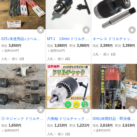
025♪未使用品♪コベルコ
MT-1 13mm ドリルチャ
キーレス ドリルチャック
テーパーシャンクドリル
ック MT-1 ☆
ボール盤 アーバー セット
3,850
3,980
3,980
3,399
3,399
現在
円
現在
円
即決
円
現在
円
即決
円
4pcs #2180 18.0mm MT2
1mm-16mm MT3 B18 ミ
＋送料400円
＋送料520円
入札
-
残り
1日
4点セット 長期保管品
ニ 旋盤 フライス盤 ドリ
入札
-
残り
1日
入札
-
残り
4日
ル アダプター ドリル
送料無料
◎ ※ジャンク ドリルチャ
六角軸 ドリルチャック 充
006□未開封品・即決価格
ック 5点セット
電ドリル インパクトドラ
□SK11 ドリルチャック鷲
1,650
1,210
1,221
2,618
2,619
現在
円
現在
円
即決
円
現在
円
即決
円
イバー 用 1.5mm ～ 13㎜
掴み SKWZ-006
＋送料880円
＋送料550円
入札
-
残り
1日
チャックハンドル チャッ