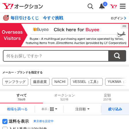
i
毎日引けるくじ 今すぐ挑戦
ログイン
メーカー・ブランドを指定する
サンフラッグ
藤原産業
NACHI
VESSEL（工具）
YUKIWA（
すべて
オークション
定額
784件
527件
257件
相場を調べる
注目順
絞り込み
表示：
送料を表示
東京都を設定中
入札1番乗り10%対象