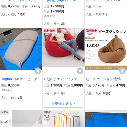
*60cm 一人掛け 怠け者ソ
ギボー マックス ブラック
キューブ ブラウン ビーズ
8,770
8,770
17,980
800
現在
円
即決
円
現在
円
現在
円
ファ クッションソファ 取
ビーズクッション
ソファ フレックス販売株
17,980
即決
円
入札
-
残り
6時間
入札
-
残り
1日
っ手付き 洗えるカバー付
式会社 大阪府 現地引
送料未定
き (グリーン, M)
き取りのみ
入札
-
残り
1日
送料無料
送料無料
Yogibo ヨギボー ビーズク
1人掛け エアーソファ レ
ビーズクッション 怠惰な
ッション Yogibo MAX 現
ッド
ソファ Ｓ 小さめ 70×80c
8,000
1,900
1,900
6,470
6,470
現在
円
現在
円
即決
円
現在
円
即決
円
状品 ビーズソファ イン
m 一人掛け カバー取り外
送料未定
入札
-
残り
3日
入札
-
残り
2時間
テリア 家具
し可能 ブラウン 取っ手付
入札
-
残り
3日
最安値を見る
NEW
NEW