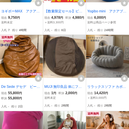
ヨギボーMAX アクアブ
【数量限定セール】ビー
Yogibo mini アクアブル
ルー （ヨギボー マック
ズクッション スクエア型
ー
9,750
4,978
4,980
6,000
現在
円
現在
円
即決
円
現在
円
ス Yogibo MAX ビーズ
ストレッチ生地 クッショ
送料未定
＋送料3,300円
送料は商品ページ参照
クッション ビーズソフ
ン ビーズソファ 座椅子 1
入札
7
残り
4時間
入札
-
残り
6日
入札
-
残り
24時間
ァー ビーズベッド）
人掛け フロアチェア 人を
ダメにする
送料無料
De Sede デセデ ビーズ
MUJI 無印良品 体にフィ
リラックスソファ カボチ
クッション ソファ 椅
ットするソファ セット ビ
ャ形 ビーズクッション人
55,800
1
2,000
14,420
現在
円
現在
円
即決
円
現在
円
子 チェア クッショ
ーズクッション
掛けソファ 座布団 よぎぼ
55,800
送料未定
＋送料3,000円
即決
円
ン 背もたれ ブラウン
ー クッション ソファーべ
入札
-
残り
2時間
入札
-
残り
2時間
入札
-
残り
2日
ッド 座椅子ソファー 怠惰
なソファ
送料無料