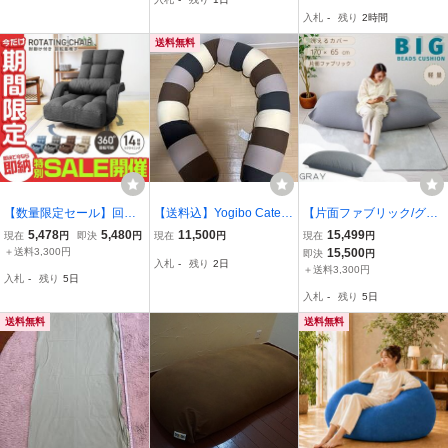
バー/穴あり シミ有 中古
クッションソファ ヨギ
入札
-
残り
2時間
現状品
ボー 15ZS
送料無料
【数量限定セール】回転
【送料込】Yogibo Caterp
【片面ファブリック/グレ
式 座椅子 肘掛け コンパ
illar Roll Long /ヨギボー
ー】ビーズクッション 超
5,478
5,480
11,500
15,499
現在
円
即決
円
現在
円
現在
円
クト おしゃれ 腰痛 リク
キャタピラ ロール ロング
特大 ビーズソファー マイ
＋送料3,300円
15,500
即決
円
入札
-
残り
2日
ライニング ハイバック 日
/ 抱き枕 / マタニティ / ビ
クロビーズ 170cm×65cm
＋送料3,300円
入札
-
残り
5日
本製ギア 一人掛け 腰痛対
ーズクッション
座いす お昼寝 フロアクッ
入札
-
残り
5日
策 回転座椅子
ション 新品
送料無料
送料無料