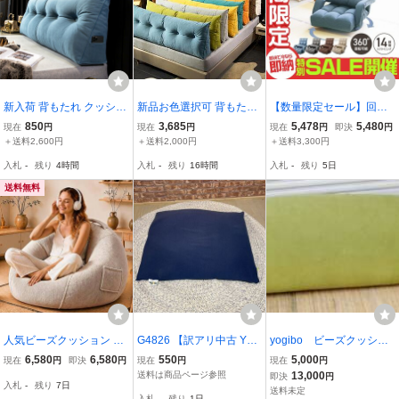
新入荷 背もたれ クッショ
新品お色選択可 背もたれ
【数量限定セール】回転
ン 三角クッション ベッド
クッション 三角クッショ
式 座椅子 肘掛け コンパ
850
3,685
5,478
5,480
現在
円
現在
円
現在
円
即決
円
大きい 枕 ポケット付き
ン ベッド 大きい 枕 ポ
クト おしゃれ 腰痛 リク
＋送料2,600円
＋送料2,000円
＋送料3,300円
100*50*20cmお色選択可
ケット付き 150 50 20cm
ライニング ハイバック 日
入札
-
残り
4時間
入札
-
残り
16時間
入札
-
残り
5日
本製ギア 一人掛け 腰痛対
策 回転座椅子
送料無料
人気ビーズクッション 特
G4826 【訳アリ中古 Yogi
yogibo ビーズクッショ
大70*60cm 一人掛け 洗え
bo】約80cm×93cm ネイ
ン ライムグリーン ビ
6,580
6,580
550
5,000
現在
円
即決
円
現在
円
現在
円
る M ビーズソファ
ビー ヨギボー ビーズクッ
ーズソファ 大型 人を
送料は商品ページ参照
13,000
即決
円
入札
-
残り
7日
ション 椅子 ソファー カ
ダメにするクッション
送料未定
入札
-
残り
1日