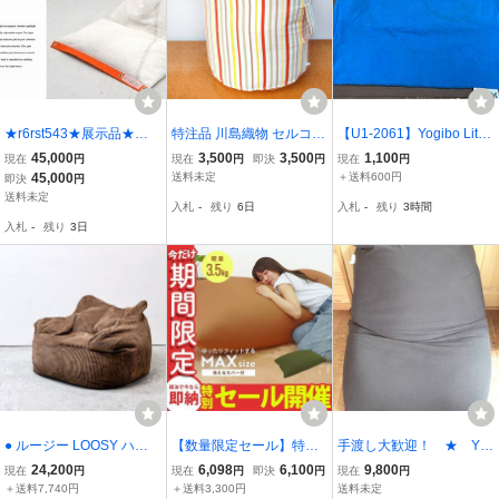
★r6rst543★展示品★ス
特注品 川島織物 セルコン
【U1-2061】Yogibo Lite
ペイン★DVELAS★デュ
vita ボーダー 俵型 ビーズ
ヨギボー ビーズクッショ
45,000
3,500
3,500
1,100
現在
円
現在
円
即決
円
現在
円
ヴェラス★GENOIS★ク
クッション レトロ ストラ
ン カバーのみ 約70x130c
45,000
送料未定
＋送料600円
即決
円
ッション★ビーズクッシ
イプ 和テイスト
m ブルー系 同梱可【千円
送料未定
入札
-
残り
6日
入札
-
残り
3時間
ョン★アウトドア★ガー
市場】
入札
-
残り
3日
デン★ソファ★チェア
● ルージー LOOSY ハグ
【数量限定セール】特大
手渡し大歓迎！ ★ Yo
ミー HUGME 1人掛けビ
ビーズクッション 補充可
gibo ヨギボー！ 超大
24,200
6,098
6,100
9,800
現在
円
現在
円
即決
円
現在
円
ーズソファ ビーズクッシ
能 洗える 大きい クッシ
型！ ビーズクッショ
＋送料7,740円
＋送料3,300円
送料未定