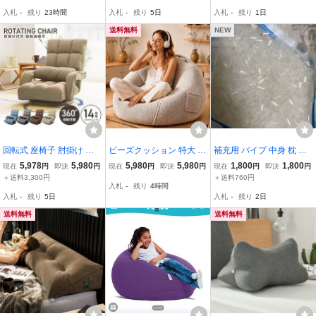
ョン ミディアムコーデュ
ョン ビーズソファ ソファ
ン！ 黒色！ ★
入札
-
残り
23時間
入札
-
残り
5日
入札
-
残り
1日
ロイ ブラウン系カラー カ
ー ビッグクッション 座椅
バーリング 軽量
子 リビング
送料無料
NEW
回転式 座椅子 肘掛け コ
ビーズクッション 特大 70
補充用 パイプ 中身 枕 ま
ンパクト おしゃれ 腰痛
*60cm 一人掛け 人をダメ
くら 透明 補充用 日本製
5,978
5,980
5,980
5,980
1,800
1,800
現在
円
即決
円
現在
円
即決
円
現在
円
即決
円
リクライニング ハイバッ
にするビーズソファ 体に
かパイプ枕 原料 原材料
＋送料3,300円
＋送料760円
入札
-
残り
4時間
ク 日本製ギア 一人掛け
フィット やわらかいクッ
ビーズ ストロー 4キロ
入札
-
残り
5日
入札
-
残り
2日
フロアソファ 腰痛対策 回
ションソファ 軽量
補充用 パイプ枕 ビーズ
転座椅子 新品
送料無料
送料無料