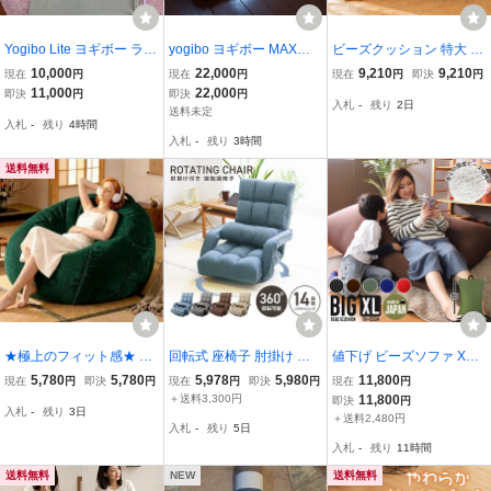
Yogibo Lite ヨギボー ライ
yogibo ヨギボー MAX
ビーズクッション 特大 70
ト用カバー 替えカバー色:
【快適で動けなくなる魔
×60cm 一人掛け 人をダメ
10,000
22,000
9,210
9,210
現在
円
現在
円
現在
円
即決
円
ピスタチオ
法 ヨギボー】 ビーズクッ
にする ビーズソファ クッ
11,000
22,000
即決
円
即決
円
入札
-
残り
2日
ション 体にフィットする
ションソファ 体にフィッ
送料未定
入札
-
残り
4時間
ソファ 大型 北欧モダン /
ト やわらかい 軽量
入札
-
残り
3時間
actus idee MUJI
送料無料
★極上のフィット感★ 豆
回転式 座椅子 肘掛け コ
値下げ ビーズソファ XL
袋の怠け者ソファ コーデ
ンパクト おしゃれ 腰痛
ビーズ クッションソファ
5,780
5,780
5,978
5,980
11,800
現在
円
即決
円
現在
円
即決
円
現在
円
ュロイ グリーン
リクライニング ハイバッ
ソファー お昼寝 リラック
＋送料3,300円
11,800
即決
円
入札
-
残り
3日
ク 日本製ギア 一人掛け
スチェア チェアー 枕 ブ
＋送料2,480円
入札
-
残り
5日
フロアソファ 腰痛対策 回
ラック M5-MGKCR5673
入札
-
残り
11時間
転座椅子 新品
BK
送料無料
NEW
送料無料