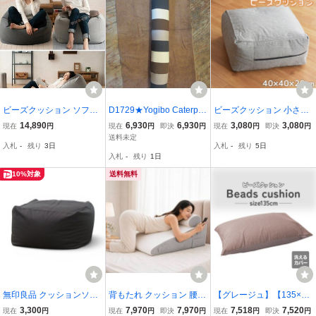
ビーズクッション ソファ
D1729★Yogibo Caterpill
ビーズクッション 小さめ
Lサイズ 65×65×43cm ネ
ar Roll Short■ヨギボーキ
スツール 四角 補充できる
14,890
6,930
6,930
3,080
3,080
現在
円
現在
円
即決
円
現在
円
即決
円
イビー カバー洗える リラ
ャタピラーロールショー
キューブ 40×40×20cm 父
送料未定
入札
-
残り
3日
入札
-
残り
5日
ックス 一人用
ト■ナチュラル■ビーズク
の日 背もたれ クッション
入札
-
残り
1日
ッション■抱き枕■背もた
厚い 洗えるカバー リーネ
れ■中古品
グレー
10%対象
送料無料
無印良品 クッションソフ
背もたれ クッション 腰枕
【グレージュ】【135×85
ァ ブラック 体にフィット
10-in-1 多機能 傾斜枕 三
㎝】ビーズクッション ソ
3,300
7,970
7,970
7,518
7,520
現在
円
現在
円
即決
円
現在
円
即決
円