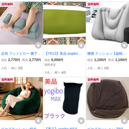
プッシ
送料無料
送料無料
足枕 フットピロー 膝下枕
【Y613】美品 yogibo Ma
腰痛 クッション【超軽
むくみ解消 足まくら リラ
x ヨギボー マックス CT-6
量！】 腰枕 腰クッション
2,770
2,770
6,000
1,100
1,100
現在
円
即決
円
現在
円
現在
円
即決
円
ックス 足置きクッション
817 ビーズクッション 約
飛行機 快適グッズ 【ana
送料未定
入札
-
残り
2日
入札
-
残り
2日
むくみとり 足のむくみ 安
170×65×55cm グリーン
n掲載ｘ現役医師監修】腰
入札
-
残り
4日
眠グッズ 快眠グッズ 睡眠
系 引き取りOK
まくら ライトグレー
送料無料
送料無料
ビーズクッション 特大70
【美品】yogibo MAX ヨ
ビーズクッション 2WAY