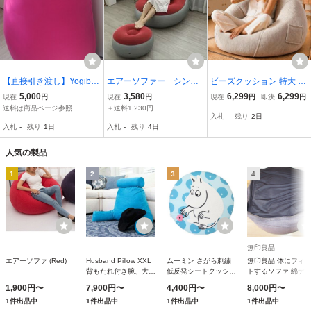
【直接引き渡し】Yogibo
エアーソファー シング
ビーズクッション 特大 70
Max ビーズクッション ピ
ルソファ オットマン付
*60cm 一人掛け グレー 人
5,000
3,580
6,299
6,299
現在
円
現在
円
現在
円
即決
円
ンク 家具 インテリア ビ
き 一人掛け 軽量 ポン
をダメにするソファ 怠け
送料は商品ページ参照
＋送料1,230円
入札
-
残り
2日
ーズソファ ヨギボー
プ付き レッドグレー
者ソファ
入札
-
残り
1日
入札
-
残り
4日
硬さ調整 座椅子 クッ
ション2077w
人気の製品
1
2
3
4
無印良品
エアーソファ (Red)
Husband Pillow XXL
ムーミン さがら刺繍
無印良品 体にフィ
背もたれ付き腕、大人
低反発シートクッショ
トするソファ 綿デ
の読書枕細切りメモリ
ン 北欧 クッション キ
ム ネイビー セット 
1,900円〜
7,900円〜
4,400円〜
8,000円〜
ーフォーム、超快適な
ャラクター
６５×奥行６５×高さ
1件出品中
1件出品中
1件出品中
1件出品中
リムーバブルマイクロ
４３ｃｍ 良品計画