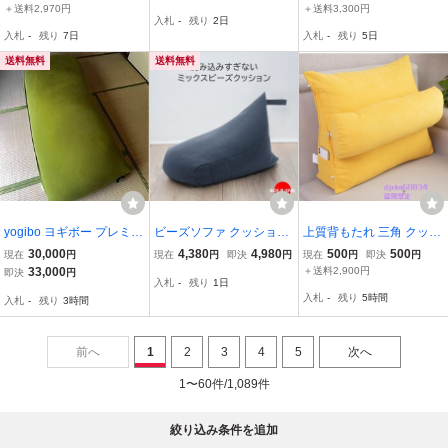
するソファ ビーズクッシ
角 ベッド用 枕 まくら 円
ファーベッド クッション
＋送料2,970円
＋送料3,300円
入札
-
残り
2日
ョン 1人用 リビング ダイ
柱クッション付き
ソファ ビーズソファ もち
入札
-
残り
7日
入札
-
残り
5日
ニング AG22065 中古オ
もち かわいい 大きい 新
フィス家具
品 未使用
送料無料
送料無料
yogibo ヨギボー プレミア
ビーズソファ クッション
上質背もたれ 三角 クッシ
ム Max ビーズクッショ
ソファ ビーズクッション
ョン テレビ枕 背中 背も
30,000
4,380
4,980
500
500
現在
円
現在
円
即決
円
現在
円
即決
円
ン ライムグリーン
フロアクッション ポケッ
たれクッション 大きい 足
33,000
＋送料2,900円
即決
円
入札
-
残り
1日
ト収納付き 三角 日本製
枕 腰枕 寝れる 枕 北欧 洗
入札
-
残り
5時間
入札
-
残り
3時間
国産 ネイビー 紺
える ベッド イエロー sma
llサイズ
前へ
1
2
3
4
5
次へ
1〜60件/1,089件
絞り込み条件を追加