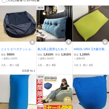
NEW
ニトリ ビーズクッション
新入荷上質背もたれ クッ
m002L URA【大阪引取限
中古品（無印 ジーンズカ
ション 三角クッション ベ
定】全長約130cm×75cm
500
1,910
1,910
1,100
現在
円
現在
円
即決
円
現在
円
バー付き)
ッド 大きい 枕 ポケット
ヨギボー Yogibo ビーズク
＋送料2,100円
＋送料1,500円
＋送料0円
付き 100*50*20cmお色選
ッション ビーズソファ リ
入札
-
残り
1日
入札
-
残り
6日
入札
1
残り
1日
択可
ラックス
注目度 No.1
NEW