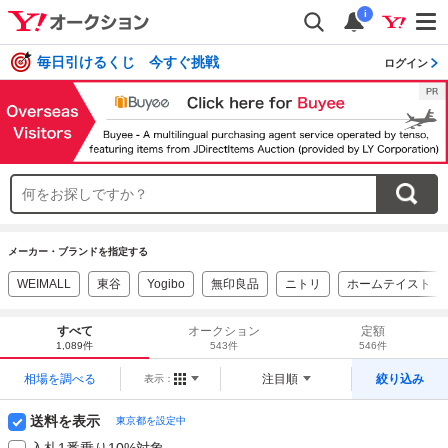
i
毎日引けるくじ 今すぐ挑戦
ログイン
メーカー・ブランドを指定する
WEIMALL
東谷
Yogibo
無印良品
ニトリ
ホームテイスト
すべて
オークション
定額
1,089件
543件
546件
相場を調べる
注目順
絞り込み
表示：
送料を表示
東京都を設定中
入札1番乗り10%対象