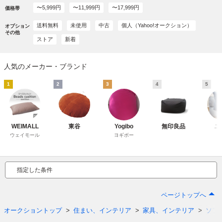
〜5,999円
〜11,999円
〜17,999円
価格帯
送料無料
未使用
中古
個人（Yahoo!オークション）
オプション
その他
ストア
新着
人気のメーカー・ブランド
1
2
3
4
5
WEIMALL
東谷
Yogibo
無印良品
ニ
ウェイモール
ヨギボー
指定した条件
ページトップへ
オークショントップ
住まい、インテリア
家具、インテリア
ソフ