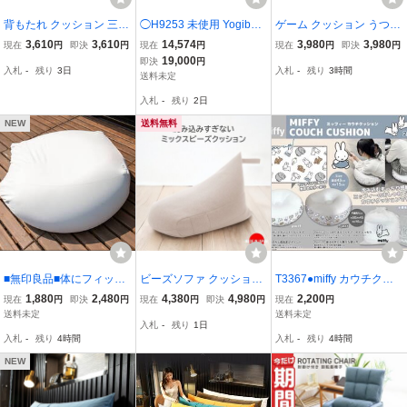
背もたれ クッション 三角
◯H9253 未使用 Yogibo
ゲーム クッション うつ伏
クッション ベッド 大きい
ヨギボー ビーズクッショ
せ ギフト スマホ ベッド
3,610
3,610
14,574
3,980
3,980
現在
円
即決
円
現在
円
現在
円
即決
円
枕 ポケット付きブラウ
ン DROP ドロップ◯
読書 読書クッション テレ
19,000
即決
円
入札
-
残り
3日
入札
-
残り
3時間
ン
ビ 姿勢 枕 北欧 三角 背も
送料未定
たれ 寝ながら ダークグレ
入札
-
残り
2日
ー
NEW
送料無料
■無印良品■体にフィット
ビーズソファ クッション
T3367●miffy カウチクッ
するソファ（通称 人を
ソファ ビーズクッション
ション ビーズクッション
1,880
2,480
4,380
4,980
2,200
現在
円
即決
円
現在
円
即決
円
現在
円
ダメにするソファ）■ヘタ
フロアクッション ポケッ
●直径 43cm●2点セット
送料未定
送料未定
入札
-
残り
1日
リあり■ビーズクッション
ト収納付き 三角 日本製
ホワイト/グレー ミッフィ
入札
-
残り
4時間
入札
-
残り
4時間
■
国産 ベージュ
ー
NEW