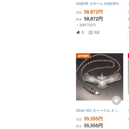
GABOR ガボール GABORATORY P-194 クォーターシングルスカルダガー スクエアボトム クラシックH.W.O ペンダントトップ【中古】
58,872円
現在
58,872円
即決
＋送料700円
0
5日
送料無料
Silver 501 大イーグル ネックレスチェーン セット 燻し仕様 シルバー925 ペンダントトップ インディアンジュエリー
55,555円
現在
55,555円
即決