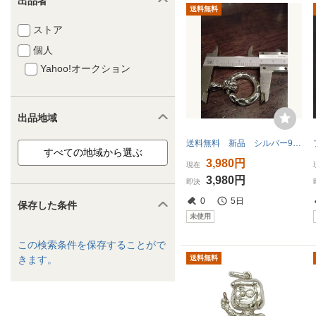
出品者
送料無料
ストア
個人
Yahoo!オークション
出品地域
送料無料 新品 シルバー925 ペンダントヘッド ペンダントトップ チャーム メンズ レディース 男女兼用
3,980円
現在
3,980円
即決
0
5日
保存した条件
未使用
この検索条件を保存することがで
きます。
送料無料