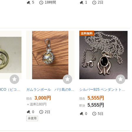
5
18時間
1
2日
送料無料
アンティーク BICO（ビコ）「ワールド・トライアッド」≒28ｍｍ【QQ26080620】
ガムランボール バリ島の925シルバーアクセサリー ペンダントトップ
シルバー925 ペンダントトップ 百合 ブラックストーン オニキス インディアンジュエリー ネックレス チェーン
3,000円
5,555円
現在
現在
＋送料180円
5,555円
即決
0
2日
0
5日
未使用