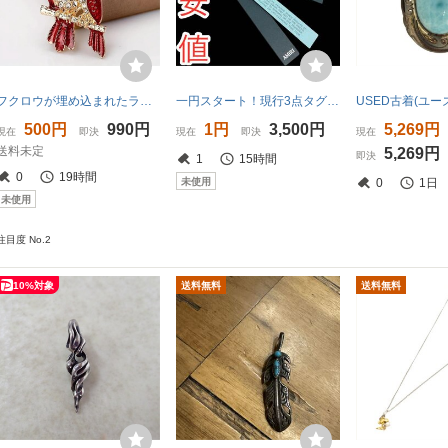
フクロウが埋め込まれたラインストーンブローチ、スーツのアクセサリ
一円スタート！現行3点タグセット
500円
990円
1円
3,500円
5,269円
現在
即決
現在
即決
現在
送料未定
5,269円
即決
1
15時間
0
19時間
未使用
0
1日
未使用
注目度 No.2
10%対象
送料無料
送料無料