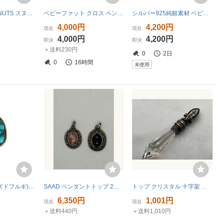
ピーナッツ PEANUTS スヌーピー ウッドストック ネックレス SV925 5.4g チャーム シルバー UFS
ベビーファット クロス ペンダントトップ シルバーシルバー925
シルバー925純銀素材 ベビーファットシルバー アクセサリー シルバー ペンダント 刻印あり ネックレス トップ クロス 新品
4,000円
4,200円
現在
現在
4,000円
4,200円
即決
即決
＋送料230円
0
2日
0
16時間
未使用
USED古着(ユーズドフルギ) WA ブラックウェブ ターコイズ ペンダントトップ メンズ 表記無 中古 古着 0704
SAAD ペンダントトップ 2点 セット 天然石
トップ クリスタル 十字架 クロス 中古
円
6,350円
1,001円
現在
現在
＋送料440円
＋送料1,010円
円