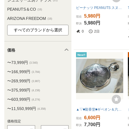
ジュエリー工房アトラス
(21)
ピーナッツ PEANUTS スヌーピー ネックレス SV925 10.2g チャーム シルバー UFS
PEANUTS＆CO
(16)
5,980円
現在
ARIZONA FREEDOM
(16)
5,980円
即決
0
2日
価格
New!!
〜73,999円
(3,540)
〜166,999円
(3,784)
〜269,999円
(3,987)
〜375,999円
(4,158)
〜603,999円
(4,274)
〜11,550,999円
(4,358)
▲▽■龍香堂■ギベオン＆六芒星水晶ペンダントトップ１4ｍｍ即決*△▼
6,600円
現在
価格指定
7,700円
即決