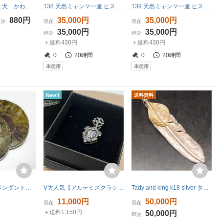
真鍮 チャーム 犬 かわいい ドッグ レトロ アクセサリー キーホルダー
138.天然ミャンマー産 ヒスイ A貨 K9 ドラゴン 龍 トップ
139.天然ミャンマー産 ヒスイ A貨 K9 トップ
880円
35,000円
35,000円
即決
現在
現在
35,000円
35,000円
即決
即決
＋送料430円
＋送料430円
0
20時間
0
20時間
未使用
未使用
New!!
送料無料
アンモナイトのペンダントトップ ペア ２個セット
∀大人気【アルテミスクラシック Artemis Classic ペンダント トップ ACP0287 Sv925 シルバー 925 チャーム】IC00155
Tady and king k18 silver タディアンドキング 上金フェザー Sサイズ インディアンジュエリー
11,000円
50,000円
現在
現在
＋送料1,150円
50,000円
即決