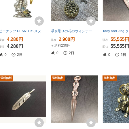
ピーナッツ PEANUTS スヌーピー ライナス ペンダントトップ SV925 8.2g チャーム シルバー UFS
浮き彫りの花のヴィンテージロケット 1960 年代 アンティーク調
4,280円
2,900円
55,555
現在
現在
現在
＋送料230円
4,280円
55,555
即決
即決
0
2日
0
2日
0
5日
送料無料
送料無料
送料無料