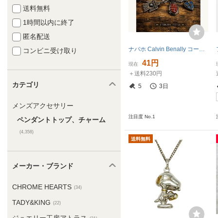
送料無料
1時間以内に終了
匿名配送
ナバホ Calvin Benally コーラル トップ STERLING シルバー ターコイズ
コンビニ受け取り
41円
現在
＋送料230円
カテゴリ
5
3日
メンズアクセサリー
注目度 No.1
ペンダントトップ、チャーム
(4,358)
送料無料
メーカー・ブランド
CHROME HEARTS
(34)
TADY&KING
(22)