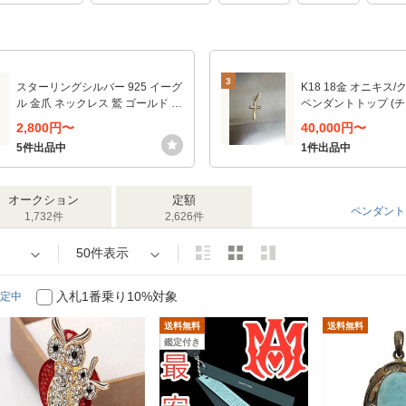
3
スターリングシルバー 925 イーグ
K18 18金 オニキス
ル 金爪 ネックレス 鷲 ゴールド フ
ペンダントトップ (
ェザー 羽根 ベアクロー メンズ (シ
いていません)
2,800円〜
40,000円〜
ルバー)
5件出品中
1件出品中
オークション
定額
ペンダント
1,732件
2,626件
50件表示
入札1番乗り10%対象
定中
送料無料
送料無料
鑑定付き