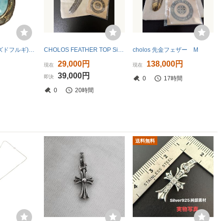
USED古着(ユーズドフルギ) ラリマー ペンダントトップ メンズ 表記無 中古 古着 0647
CHOLOS FEATHER TOP Silver フェザー シルバー
cholos 先金フェザー M
29,000円
138,000円
現在
現在
39,000円
即決
0
17時間
0
20時間
送料無料