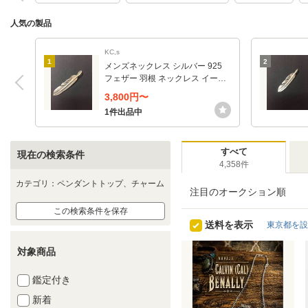
人気の製品
KC,s
1
2
メンズネックレス シルバー 925
フェザー 羽根 ネックレス イーグ
ル ペンダント アズキ チェーン 45
3,800円〜
cm 鷲 鳥 小さめ ウィング アメリ
1件出品中
カンインディアン トップ
すべて
現在の検索条件
4,358件
カテゴリ：ペンダントトップ、チャーム
注目のオークション順
この検索条件を保存
送料を表示
東京都を設
対象商品
鑑定付き
新着