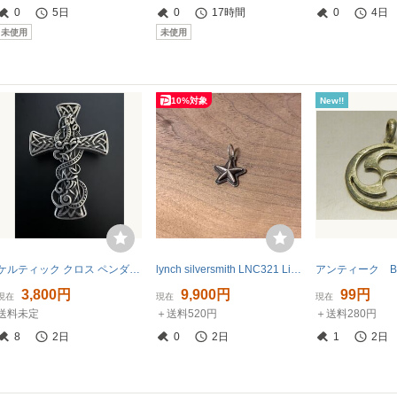
0
5日
0
17時間
0
4日
未使用
未使用
10%対象
New!!
ケルティック クロス ペンダントトップ チャーム シルバー アクセサリー クロムハーツ好きな方に
lynch silversmith LNC321 Little Star
3,800円
9,900円
99円
現在
現在
現在
送料未定
＋送料520円
＋送料280円
8
2日
0
2日
1
2日