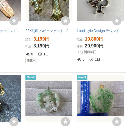
Tady and king タディアンドキング 先金 Mサイズ フェザー インディアンジュエリー
22K刻印 ベビーファット ゴールド ダイヤ パヴェ クロス ペンダントトップ ２連 チャーム 廃業処分品 K22 22金 ★★★★
Loud style Design ラウンドスタイルデザイン ペンダントトップ Smokin Aces ネックレス アクセサリー シルバー925 メンズ 小物 ★SS493
円
3,199円
19,800円
現在
現在
円
3,199円
20,900円
即決
即決
＋送料800円
0
1日
0
1日
未使用
New!!
New!!