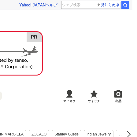
Yahoo! JAPAN
ヘルプ
見知らぬ糸
マイオク
ウォッチ
出品
IN MARGIELA
ZOCALO
Stanley Guess
Indian Jewelry
JUSTIN DA