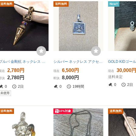
送料無料
送料無料
New!!
プルパ 金剛杭 ネックレス 密教法具 ペンダント アンティーク ブロンズカラー
シルバー ネックレス アクセサリー チャーム ペンダントトップ
2,780円
6,500円
30,000
現在
現在
現在
送料未定
2,780円
8,000円
即決
即決
0
2日
0
2日
0
19時間
未使用
送料無料
10%対象
送料無料