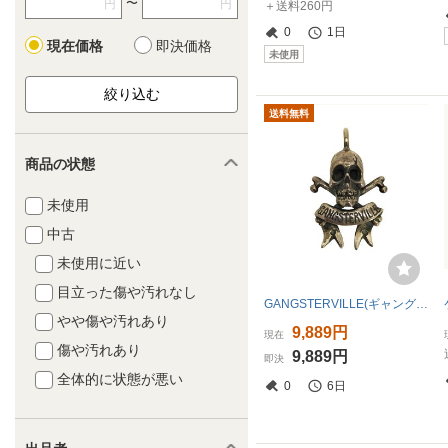
〜
円
円
＋送料260円
0
1日
現在価格
即決価格
未使用
送料無料
商品の状態
未使用
中古
未使用に近い
目立った傷や汚れなし
GANGSTERVILLE(ギャングスタビル) スカルペンダントトップ メンズ 表記無 中古 古着 0124
やや傷や汚れあり
9,889円
現在
傷や汚れあり
9,889円
即決
全体的に状態が悪い
0
6日