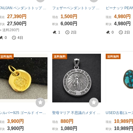
TAUJAN ペンダントトップ 脈 シルバー【PP
フェザーペンダントトップ シルバー ターコイズ装飾
27,390円
1,500円
4,980円
現在
現在
現在
27,500円
6,000円
4,980円
即決
即決
即決
＋送料280円
1
2日
0
2日
0
4日
送料無料
送料無料
送料無料
シルバー925 ゴールド イーグルメタル ペンダントトップ 金 叩き たたき 太陽メタル
聖母マリア 不思議のメダイ ペンダントトップ 約25mm・11g 大判 シルバーカラー 合金 チェーンなし 奇跡のメダイ お守り チャーム 男女兼用
3,900円
880円
10,989
現在
現在
現在
3,900円
1,080円
10,989
即決
即決
即決