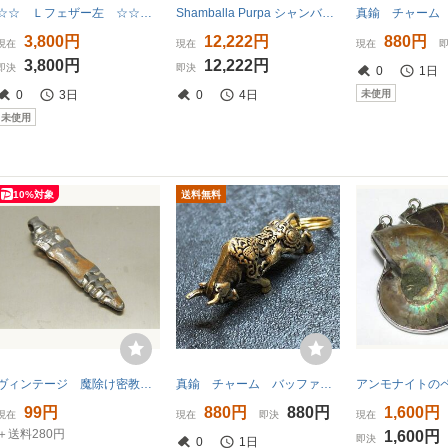
☆☆ Ｌフェザー左 ☆☆ シルバー９２５製 商品説明参照 （検ネイティブ系）
Shamballa Purpa シャンバラ プルパ YOSHIKI着用 silver 925 渋み ペンダントトップ
3,800円
12,222円
880円
現在
現在
現在
3,800円
12,222円
即決
即決
0
1日
未使用
0
3日
0
4日
未使用
10%対象
送料無料
ヴィンテージ 魔除け密教法具の独鈷杵（とっこしょ）チベット密教「プルパ」≒58ｍｍ【QQ26080630】
真鍮 チャーム バッファロー 闘牛 キーホルダー アクセサリー 二重カン付
99円
880円
880円
1,600円
現在
現在
即決
現在
＋送料280円
1,600円
即決
0
1日