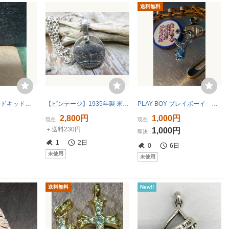
送料無料
GOLD KIDゴールドキッド ペンダントトップ シルバー925
【ビンテージ】1935年製 米国 バッファロー コイン 5セント硬貨 ペンダントトップ 検索用⇒ アメカジ/アクセサリー/インディアン/G0322 #1
PLAY BOY プレイボーイ ペンダントトップ チャーム ヴィンテージ アクセサリー ハーレー アメリカ雑貨 シルバー ☆最後の1つ☆
円
2,800円
1,000円
現在
現在
＋送料230円
1,000円
即決
1
2日
0
6日
未使用
未使用
送料無料
New!!