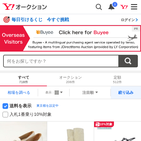
i
毎日引けるくじ 今すぐ挑戦
ログイン
すべて
オークション
定額
718件
206件
512件
相場を調べる
注目順
絞り込み
表示：
送料を表示
東京都を設定中
入札1番乗り10%対象
10%対象