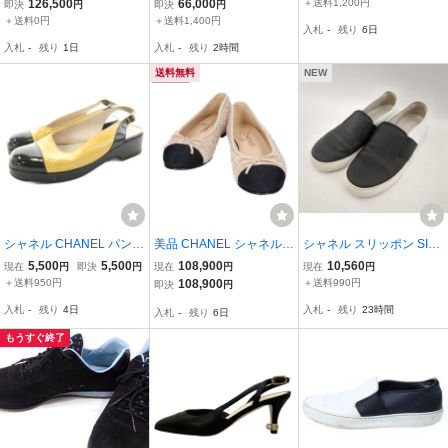
ーク ロゴ入 カーフスキン
ル 白 ピンク 36 23cm 箱
ローカットスニーカー コ
126,500
66,000
＋送料1,200円
即決
円
即決
円
スニーカー ブラック ホワ
保存袋 カメリア リボン
コマーク ニットロゴ レデ
＋送料0円
＋送料1,400円
入札
-
残り
6日
イト 36 箱付 伊製 正規品
付属 シャネル
ィース ブラック 黒 サイ
入札
-
残り
1日
入札
-
残り
2時間
レディース
ズ36 27cm【漂亮】
送料無料
NEW
シャネル CHANEL パンプ
美品 CHANEL シャネル G
シャネル スリッポン SIZE
ス バックストラップ パテ
02819 バレリーナ ココマ
35 ブラック×ホワイト レ
5,500
5,500
108,900
10,560
現在
円
即決
円
現在
円
現在
円
ントレザー バイカラー 36
ーク ツイード バレエシュ
ディース 古着 CHANEL
＋送料950円
108,900
＋送料990円
即決
円
黄 イエロー 黒 ブラック /
ーズ 35 1/2C レディース
中古 ◆2015
入札
-
残り
4日
入札
-
残り
23時間
入札
-
残り
6日
KU レディース
もうすぐ終了