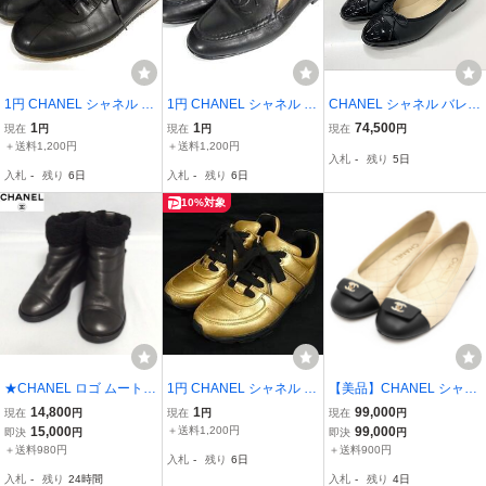
1円 CHANEL シャネル コ
1円 CHANEL シャネル コ
CHANEL シャネル バレリ
コマーク スポーツライン
コマーク ラムスキン ロー
ーナ ココマーク フラット
1
1
74,500
現在
円
現在
円
現在
円
レザー スニーカー 表記サ
ファー 表記サイズ 36 (約
シューズ ブラック36
＋送料1,200円
＋送料1,200円
入札
-
残り
5日
イズ 36 (約23cm) 靴 シュ
23cm) 靴 シューズ レディ
入札
-
残り
6日
入札
-
残り
6日
ーズ レディース ブラック
ース ブラック系 FZ5514
系 GB5899
10%対象
★CHANEL ロゴ ムートン
1円 CHANEL シャネル コ
【美品】CHANEL シャネ
レザー ウェッジソール ブ
コマーク レザー スニーカ
ル パンプス G45879 COC
14,800
1
99,000
現在
円
現在
円
現在
円
ーティ 黒 ボア ショート
ー 表記サイズ 35 (約22.5
Oマーク ロゴ ターンロッ
15,000
＋送料1,200円
99,000
即決
円
即決
円
ブーツ シャネル★
cm) 靴 シューズ レディー
ク マトラッセ フラットシ
＋送料980円
＋送料900円
入札
-
残り
6日
ス ゴールド系×ブラック
ューズ レディース 36C ベ
入札
-
残り
24時間
入札
-
残り
4日
系 HD0216
ージュ 黒 伊製