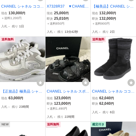
CHANEL シャネル ココマ
X7328R37 ▼CHANEL
【極美品】CHANEL シャ
ーク ストラス キルティン
シャネル▼ リアルパイ
ネル パンプス G45306 C
130,000
25,000
132,000
現在
円
現在
円
現在
円
グ ブラック G31848 サン
ソン エナメル ショートブ
OCOマーク カメリア リ
＋送料1,200円
25,010
132,000
即決
円
即決
円
ダル 36C/23cm相当 【中
ーツ ブラック 36.5C/23c
ボン フェイクパール スリ
＋送料850円
＋送料900円
入札
-
残り
1日
古品】Y13904RK
m 黒 蛇革 レディース
ングバック レディース 37
入札
-
残り
13分41秒
入札
-
残り
2日
1/2 C ベージュ 黒
送料無料
送料無料
【正規品】極美品 シャネ
CHANEL シャネル スポー
CHANEL シャネル ココマ
ル CHANEL G34360 ココ
ツサンダル ココマーク キ
ーク ステッチ ムートンブ
63,000
123,000
62,040
現在
円
現在
円
現在
円
マーク レザー スエード
ルティング ベルクロ
ーツ レディース ブラック
123,000
62,040
即決
円
即決
円
入札
-
残り
23時間
ナイロン ボア スニーカー
マトラッセ 36 23-23.5c
36 G30208
＋送料1,490円
入札
-
残り
6日
シューズ 靴 レディース 3
m ブラック 黒
入札
-
残り
22時間
6 白 ホワイト
NEW
送料無料
鑑定付き