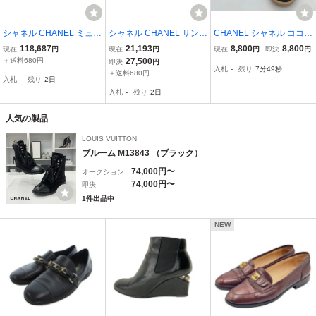
シャネル CHANEL ミュー
シャネル CHANEL サンダ
CHANEL シャネル ココマ
ル 36 C G38820 - レザー
ル 36 C G30866 - ラムス
ーク 黒 スニーカー 靴 レ
118,687
21,193
8,800
8,800
現在
円
現在
円
現在
円
即決
円
黒 レディース 美品 靴
キン 黒 レディース リボ
ディース メンズ 男女兼用
＋送料680円
27,500
即決
円
入札
-
残り
7分48秒
ン/ココマーク/アウトソー
表記サイズ：37 1/2（約2
＋送料680円
入札
-
残り
2日
ル張替済 靴
4.5cm）
入札
-
残り
2日
人気の製品
LOUIS VUITTON
ブルーム M13843 （ブラック）
74,000円〜
オークション
74,000円〜
即決
1件出品中
NEW