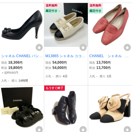
送料無料
送料無料
鑑定付き
鑑定付き
シャネル CHANEL パンプ
M13865 シャネル ココマ
CHANEL シャネル コ
ス 36C G28188 - レザー
ーク エスパドリーユ ファ
コステッチ パンプス
18,306
54,000
13,700
現在
円
現在
円
現在
円
黒 レディース カメリア
ブリック レザー チェーン
ココマーク ピンク
19,800
54,000
13,700
即決
円
即決
円
即決
円
靴
フラットシューズ アイボ
＋送料680円
入札
-
残り
4日
入札
-
残り
1日
リー
入札
-
残り
24時間
もうすぐ終了