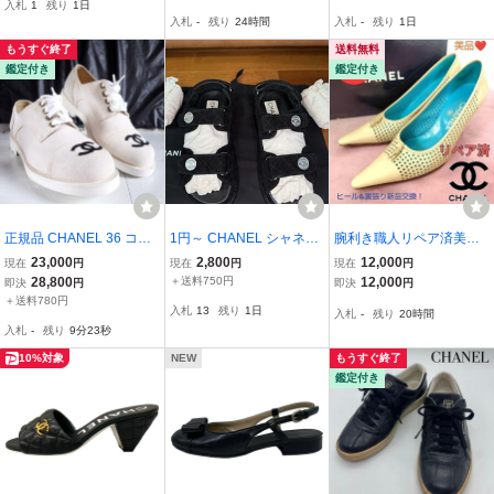
入札
1
残り
1日
ク マルチカラー レディー
'13年
入札
-
残り
24時間
入札
-
残り
1日
ス スニーカー 靴 シュー
ズ 23cm相当
もうすぐ終了
送料無料
鑑定付き
鑑定付き
正規品 CHANEL 36 ココ
1円～ CHANEL シャネル
腕利き職人リペア済美品
マーク リネン シューズ
スポーツサンダル 36C ブ
箱付【シャネル】ココマ
23,000
2,800
12,000
現在
円
現在
円
現在
円
スニーカー ローカットブ
ラック マトラッセ シルバ
ークパンチング パンプス
28,800
＋送料750円
12,000
即決
円
即決
円
ーツ ホワイト 白
ーコイン
＋送料780円
入札
13
残り
1日
入札
-
残り
20時間
入札
-
残り
9分22秒
10%対象
NEW
もうすぐ終了
鑑定付き