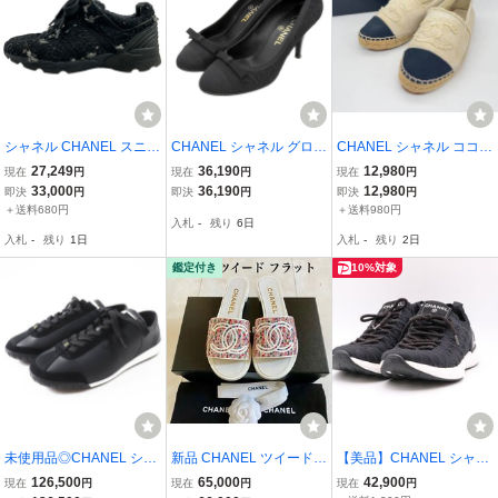
シャネル CHANEL スニー
CHANEL シャネル グログ
CHANEL シャネル ココマ
カー 35 G31711 - レザー
ランリボン ココマーク キ
ーク キャンバス エスパド
27,249
36,190
12,980
現在
円
現在
円
現在
円
黒×グレー ココマーク 靴
ャップトゥ ヒールパンプ
リーユ スリッポン Size37
33,000
36,190
12,980
即決
円
即決
円
即決
円
ス レディース ブラック36
/M26285
＋送料680円
＋送料980円
入札
-
残り
6日
1/2C
入札
-
残り
1日
入札
-
残り
2日
鑑定付き
10%対象
未使用品◎CHANEL シャ
新品 CHANEL ツイード
【美品】CHANEL シャネ
ネル 24S G45714 ココマ
フラット サンダル ミュー
ル G35549 ファブリック
126,500
65,000
42,900
現在
円
現在
円
現在
円