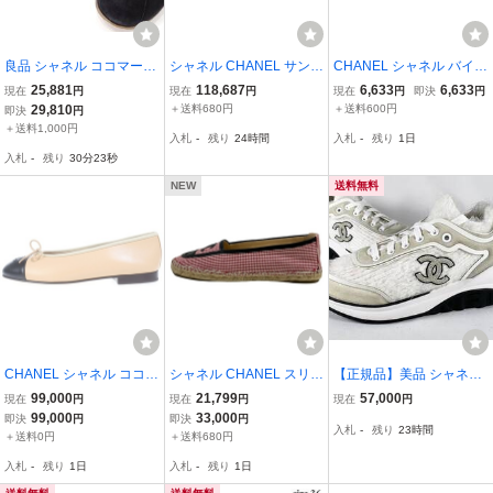
良品 シャネル ココマーク
シャネル CHANEL サンダ
CHANEL シャネル バイカ
スニーカー ローカット レ
ル 36 C G28963 - レザー
ラー スリッポン ローカッ
25,881
118,687
6,633
6,633
現在
円
現在
円
現在
円
即決
円
ディース ブラック A2328
黒 レディース パール/ス
トシューズ ホワイト/ブラ
29,810
＋送料680円
＋送料600円
即決
円
5 36 1/2 23cm 23.5cm 靴
リングバック 美品 靴
ック G31713
＋送料1,000円
入札
-
残り
24時間
入札
-
残り
1日
シューズ 2574
入札
-
残り
30分22秒
NEW
送料無料
CHANEL シャネル ココマ
シャネル CHANEL スリッ
【正規品】美品 シャネル
ーク バレリーナ フラット
ポン 36 G33318 リネン、
CHANEL 2020クルーズ
99,000
21,799
57,000
現在
円
現在
円
現在
円
シューズ パンプス ラムス
レザー レッド×白×黒 レデ
コレクション G35202 コ
99,000
33,000
即決
円
即決
円
入札
-
残り
23時間
キン レザー ベージュ/ブ
ィース ココマーク/エスパ
コマーク スエード レザー
＋送料0円
＋送料680円
ラック G02819 レディー
ドリーユ 靴
ソックス スニーカー レデ
入札
-
残り
1日
入札
-
残り
1日
ス
ィース 靴 36 白