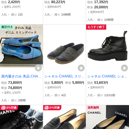
ーク レザー ヒール パン
ァー 37 1/2C G37932 - レ
カー 6 B 黒 レディース コ
2,420
80,223
17,392
現在
円
現在
円
現在
円
プス 表記サイズ 36 (約23.
ザー 黒 レディース ココ
コマーク 靴
＋送料1,200円
＋送料680円
20,000
即決
円
0cm) 靴 シューズ アイボ
マーク 靴
＋送料680円
入札
-
残り
2日
入札
-
残り
24時間
リー系×ブラック系 DP65
入札
-
残り
24時間
69
鑑定付き
もうすぐ終了
屋内履きのみ 美品 CHAN
シャネル CHANEL スリッ
シャネル CHANEL ショー
EL フラット デニム ロゴ
ポン エスパドリーユ ココ
トブーツ 36 C G33169 -
73,800
5,900
5,900
53,603
現在
円
現在
円
即決
円
現在
円
スリングバック シューズ
マーク レザー 36 カーキ
レザー、ラムスキン 黒 レ
74,800
＋送料950円
＋送料680円
即決
円
サンダル 黒 ブラック シ
ブラック /YO21 レディー
ディース ココマーク/パー
＋送料1,100円
入札
-
残り
4日
入札
-
残り
1分30秒
ルバー 36 23cm シャネル
ス
ル 靴
入札
-
残り
2時間
10%対象
10%対象
送料無料