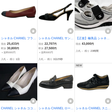
シャネル CHANEL フラッ
シャネル CHANEL サンダ
【正規】極美品 シャネル
トシューズ 36 C G30217
ル 36 C G31327 - レザー
CHANEL G34767 ココマ
25,433
22,707
43,000
現在
円
現在
円
現在
円
- ラムスキン ボルドー×ネ
黒 レディース アウトソー
ーク ファブリック ラバー
30,800
27,500
即決
円
即決
円
入札
-
残り
23時間
イビー レディース ココマ
ル張替済 靴
メッシュ レザー スニーカ
＋送料680円
＋送料680円
ーク/バレリーナ/アウトソ
ー スリッポン シューズ
入札
-
残り
1日
入札
-
残り
3分24秒
ール張替済
レディース 36
NEW
CHANEL シャネル ココマ
シャネル CHANEL ローフ
シャネル CHANEL スニー