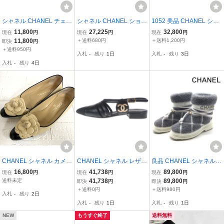
シャネル CHANEL チェー
シャネル CHANEL ショー
1052 美品 CHANEL シャ
ンローファー ココマーク
トブーツ G30738 - レザ
ネル ココマーク ターンロ
11,800
27,225
32,800
現在
円
現在
円
現在
円
レザー 36.5 ブラック G34
ー 黒 レディース サイド
ック ローファー 36 23cm
11,800
＋送料680円
＋送料1,200円
即決
円
417 /UO レディース
ゴア/アウトソール張替済
靴 シューズ ゴールド金具
＋送料950円
入札
-
残り
1日
入札
-
残り
3日
靴
ブラウン
入札
-
残り
4日
CHANEL シャネル カメリ
CHANEL シャネル レザー
良品 CHANEL シャネル
ア バレリーナ フラットシ
パンプス ブラック #36C
ココマーク ムートン スノ
16,800
41,738
89,800
現在
円
現在
円
現在
円
ューズ 03C A20494 ベー
ー ブーツ キルティング
送料未定
41,738
89,800
即決
円
即決
円
ジュ×ブラック 36C 23cm
グレー 23cm ブランド 靴
＋送料0円
＋送料980円
入札
-
残り
2日
札幌市 白石店
レディース h850
入札
-
残り
1日
入札
-
残り
1日
NEW
もうすぐ終了
送料無料