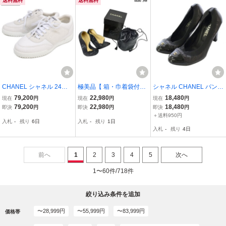
送料無料
送料無料
CHANEL シャネル 24年
極美品【 箱・巾着袋付】
シャネル CHANEL パンプ
G45470 ココマーク
CHANEL シャネル ココマ
ス ラウンドトゥ チャンキ
79,200
22,980
18,480
現在
円
現在
円
現在
円
レザー×スエード スニー
ーク ルームシューズ スリ
ーヒール ココマーク ロゴ
79,200
22,980
18,480
即決
円
即決
円
即決
円
カー 36 レディース
ッパ 室内履き 靴 36 約23
フリル ワンポイント レザ
＋送料950円
入札
-
残り
6日
入札
-
残り
1日
cm レザー 革 ネイビー 紺
ー 36 黒 ブラック
入札
-
残り
4日
レディース
前へ
1
2
3
4
5
次へ
1〜60件/718件
絞り込み条件を追加
〜28,999円
〜55,999円
〜83,999円
価格帯