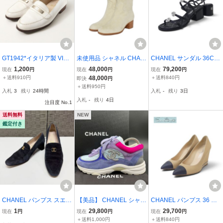
GT1942*イタリア製 VINT
未使用品 シャネル CHAN
CHANEL サンダル 36C
AGE CHANEL シャネル 3
EL ロングブーツ スエー
ブラック レザー フラワー
1,200
48,000
79,200
現在
円
現在
円
現在
円
6(23cm相当) レザーロー
ド ココマーク 36 アイボ
モチーフ ココマーク パー
＋送料910円
48,000
＋送料840円
即決
円
ファー スリッポン モカシ
リー G27305X02868 ☆A
ル ビジュー '26年商品 G4
＋送料950円
入札
3
残り
24時間
入札
-
残り
3日
ン メタルロゴ 靴 ホワイ
A★ レディース
6965 国内購入
入札
-
残り
4日
ト系
注目度 No.1
送料無料
NEW
鑑定付き
CHANEL パンプス スエー
【美品】 CHANEL シャネ
CHANEL パンプス 36 マ
ド シャネル ココマーク
ル 【女王の貫禄】 ココマ
ロン/ブラック レザー チ
1
29,800
29,700
現在
円
現在
円
現在
円
ブラック
ーク スエード ファブリッ
ェーン CCマーク G29528
＋送料1,000円
＋送料840円