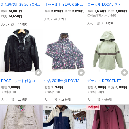
新品未使用 25-26 YONEX
【セール】[BLACK SNO
ローカル LOCAL ストリ
A3 TRICKER JACKET PS
W] 佐藤大樹 スノボウェア
ート スポーツ スキー ス
34,001
6,650
6,650
1,634
3,080
現在
円
現在
円
即決
円
現在
円
即決
円
TG XSサイズ スノーウ
メンズ ジャケット 単品
ノーボード サムホール ス
34,650
送料は商品ページ参照
即決
円
入札
-
残り
2日
ェア
スノーボードウェア BS2
タジャン風 パーカー ジャ
入札
-
残り
19時間
入札
-
残り
18時間
5JFOT05M (LightKhaki/K
ケット アウター メンズ X
haki, XS)
S 茶系
EDGE フード付きコー
中古 2015年頃 PONTAPE
デサント DESCENTE ス
チジャケット柄スノーボ
S ブラック/ホワイト/ピン
ノーボードウエア 中綿ジ
1,000
1,760
2,300
2,300
現在
円
現在
円
現在
円
即決
円
ードジャケット メンズX
ク/柄 メンズXSサイズ ス
ャケット 上着 ミドル丈
＋送料1,100円
＋送料1,230円
＋送料950円
S 黒 中綿スキージャケッ
ノーボードジャケットウ
フード付 SS ライトベー
入札
-
残り
17時間
入札
-
残り
18時間
入札
-
残り
6時間
ト 防寒保温スノージャン
ェア ポンタペス
ジュ /SY63 ■ECA001 メ
パー パーカー01142
ンズ
NEW
送料無料