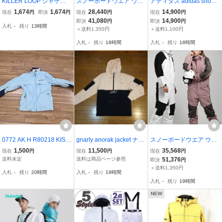
KILLER LOOP ジャケッ
スノーボードウエア ウェ
アディダス adidas snowb
ト XS
ア ツナギ ワンピース オ
oarding スノーボード ス
1,674
1,674
28,440
14,900
現在
円
即決
円
現在
円
現在
円
ールインワン メンズ レデ
ノボ BB SNOWBREAKE
41,080
14,900
即決
円
即決
円
入札
-
残り
13時間
ィース スキー 防寒フード
R JACKET プルオーバー
＋送料1,350円
＋送料1,100円
snow 防風 防寒 保温
アノラック XSサイズ XS
入札
-
残り
18時間
入札
-
残り
18時間
メンズ ウェア ウエア
0772 AK H R80218 KISS
gnarly anorak jacket ナー
スノーボードウエア ウェ
MARK キスマーク スノー
リー アノラック ジャケッ
ア ツナギ ワンピース オ
1,500
11,500
35,568
現在
円
現在
円
現在
円
ウェア XS スキー スノー
ト ピンク XS/パーカー ウ
ールインワン メンズ レデ
送料未定
送料は商品ページ参照
51,376
即決
円
ボードウェア ジャケット
ィンドブレーカー ナイロ
ィース スキー 防寒フード
＋送料1,350円
入札
-
残り
20時間
入札
-
残り
19時間
ン
snow 防風 防寒 保温
入札
-
残り
19時間
NEW