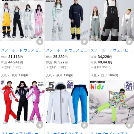
スノーボード ウェア ビブ
スノーボード ウェア ビブ
スノーボード ウェア ビブ
パンツ つなぎ メンズ レ
パンツ つなぎ メンズ ス
パンツ つなぎ メンズ レ
31,113
25,289
34,229
現在
円
現在
円
現在
円
ディース スノーウェア ス
ノーウェア スキーウェア
ディース スノーウェア ス
44,941
36,527
49,443
即決
円
即決
円
即決
円
キーウェア スノボ つなぎ
スノボ つなぎ ストレッチ
キーウェア スノボ つなぎ
＋送料1,350円
＋送料1,350円
＋送料1,350円
ストレッチ 防風 防寒
防風 防寒 保温 アウト
ストレッチ 防風 防寒
入札
-
残り
19時間
入札
-
残り
19時間
入札
-
残り
19時間
スキーウェア レディース
スノーボードウェア メン
スノーボード ウェア キッ