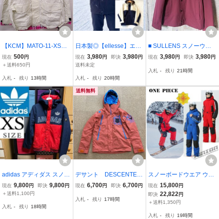
【KCM】MATO-11-XS★
日本製◎【ellesse】エレ
■ SULLENS スノーウェ
展示保管品★【np athletic
ッセ ゴールドウィン 中綿
ア ワインレッド スノーボ
500
3,980
3,980
3,980
3,980
現在
円
現在
円
即決
円
現在
円
即決
円
s/エヌピーアスレチック
スノーウェア スキージャ
ード スキー コーチジャケ
＋送料650円
送料未定
入札
-
残り
21時間
ス】メンズ スノーボー
ケット スノボ スノーボー
ット パウダーガード ベン
入札
-
残り
13時間
入札
-
残り
20時間
ド ウェア クリーム系
ド 防寒 ネイビー メンズ S
チレーション 内胸ポケッ
サイズ XS
S/Y47425UU
ト XS 男女兼用
送料無料
adidas アディダス スノー
デサント DESCENTE
スノーボードウエア ウェ
ボード XSサイズ snowbo
スノボジャケット HEAT
ア ツナギ ワンピース オ
9,800
9,800
6,700
6,700
15,800
現在
円
即決
円
現在
円
即決
円
現在
円
arding メンズ XS Greeley
NAVI スキーウェア スキ
ールインワン メンズ レデ
＋送料1,100円
22,822
即決
円
入札
-
残り
17時間
insulated Jacket グリーリ
ー スノボ スノーボー
ィース スキー 防寒フード
＋送料1,350円
入札
-
残り
18時間
ー ジャケット インシュレ
ド SSサイズ メンズ
snow 防風 防寒 保温
入札
-
残り
19時間
イティド