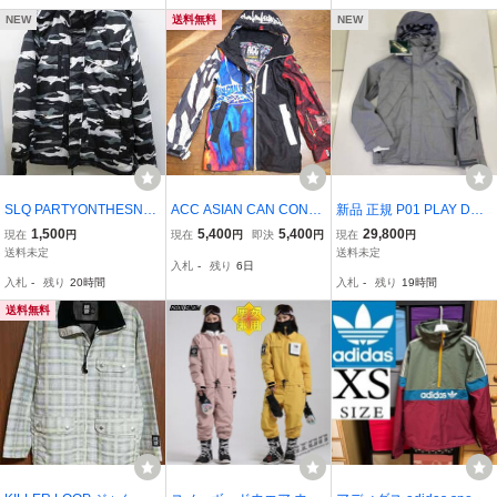
NEW
送料無料
NEW
SLQ PARTYONTHESNO
ACC ASIAN CAN CONTR
新品 正規 P01 PLAY DESI
W スノーボードウェア
OLERZ アジアンキャンコ
GN 15-16 スノーボード
1,500
5,400
5,400
29,800
現在
円
現在
円
即決
円
現在
円
XS
ントローラーズ ウエアジ
ウェア XS GLI JACKET A
送料未定
送料未定
入札
-
残り
6日
ャケットXS*burtonバート
SH GRAY ジャケット ア
入札
-
残り
20時間
入札
-
残り
19時間
ンDCSESSIONSatmysnef
ッシュ グレー プレイ デ
froxy
ザイン P01SW14JP7
送料無料