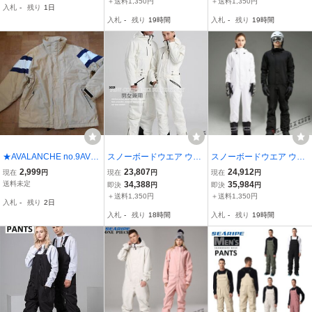
＋送料1,350円
＋送料1,350円
入札
-
残り
1日
きいサイズ対応 防寒 撥水
ッチ 防風 防寒 保温 ア
入札
-
残り
19時間
入札
-
残り
19時間
★AVALANCHE no.9AV15
スノーボードウエア ウェ
スノーボードウエア ウェ
0102-02 肩切替スノーボ
ア ツナギ ワンピース オ
ア ツナギ ワンピース オ
2,999
23,807
24,912
現在
円
現在
円
現在
円
ードジャケット★淡茶白
ールインワン メンズ レデ
ールインワン メンズ レデ
送料未定
34,388
35,984
即決
円
即決
円
紺sizeXS★
ィース スキー 防寒フード
ィース スキー 防寒フード
＋送料1,350円
＋送料1,350円
入札
-
残り
2日
snow 防風 防寒 保温
snow 防風 防寒 保温
入札
-
残り
18時間
入札
-
残り
19時間