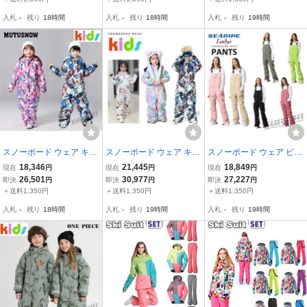
スノーボード ウェア スノ
スノーボード ウェア スノ
ッチ 防風 防寒 保温 ア
入札
-
残り
18時間
入札
-
残り
18時間
入札
-
残り
19時間
ボ
ボ
スノーボード ウェア キッ
スノーボード ウェア キッ
スノーボード ウェア ビブ
ズ スノーウェア スキーウ
ズ スノーウェア スキーウ
パンツ つなぎ レディース
18,346
21,445
18,849
現在
円
現在
円
現在
円
ェア スノボ ツナギ ワン
ェア スノボ ツナギ ワン
スノーウェア スキーウェ
26,501
30,977
27,227
即決
円
即決
円
即決
円
ピース オールインワン 男
ピース オールインワン 男
ア スノボ つなぎ ストレ
＋送料1,350円
＋送料1,350円
＋送料1,350円
子 女子 中綿 防寒 防水
子 女子 中綿 防寒 防水
ッチ 防風 防寒 保温 ア
入札
-
残り
18時間
入札
-
残り
19時間
入札
-
残り
19時間