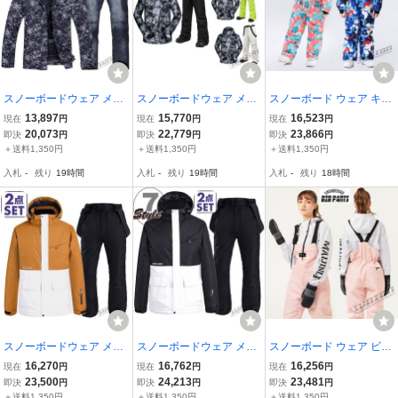
スノーボードウェア メン
スノーボードウェア メン
スノーボード ウェア キッ
ズ レディース スキーウェ
ズ レディース スキーウェ
ズ スノーウェア スキーウ
13,897
15,770
16,523
現在
円
現在
円
現在
円
ア ジャケット 防寒 アウ
ア ジャケット 防寒 アウ
ェア スノボ ツナギ ワン
20,073
22,779
23,866
即決
円
即決
円
即決
円
トドア防水 スノボウェア
トドア防水 スノボウェア
ピース オールインワン 男
＋送料1,350円
＋送料1,350円
＋送料1,350円
スノーボード ウェア スノ
スノーボード ウェア スノ
子 女子 中綿 防寒 防水
入札
-
残り
19時間
入札
-
残り
19時間
入札
-
残り
18時間
ボ
ボ
スノーボードウェア メン
スノーボードウェア メン
スノーボード ウェア ビブ
ズ レディース スキーウェ
ズ レディース スキーウェ
パンツ つなぎ レディース
16,270
16,762
16,256
現在
円
現在
円
現在
円
ア ジャケット 防寒 アウ
ア ジャケット 防寒 アウ
スノーウェア スキーウェ
23,500
24,213
23,481
即決
円
即決
円
即決
円
トドア防水 スノボウェア
トドア防水 スノボウェア
ア スノボ つなぎ ストレ
＋送料1,350円
＋送料1,350円
＋送料1,350円