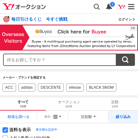
i
毎日引けるくじ 今すぐ挑戦
ログイン
メーカー・ブランドを指定する
ACC
adidas
DESCENTE
ellesse
BLACK SNOW
すべて
オークション
定額
70件
60件
10件
相場を調べる
注目順
絞り込み
表示：
送料を表示
東京都を設定中
入札1番乗り10%対象