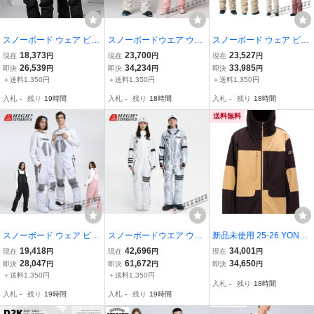
スノーボード ウェア ビブ
スノーボードウエア ウェ
スノーボード ウェア ビブ
パンツ つなぎ メンズ レ
ア ツナギ ワンピース オ
パンツ つなぎ メンズ ス
18,373
23,700
23,527
現在
円
現在
円
現在
円
ディース スノーウェア ス
ールインワン メンズ レデ
ノーウェア スキーウェア
26,539
34,234
33,985
即決
円
即決
円
即決
円
キーウェア スノボ つなぎ
ィース スキー 防寒フード
スノボ つなぎ ストレッチ
＋送料1,350円
＋送料1,350円
＋送料1,350円
ストレッチ 防風 防寒
snow 防風 防寒 保温
防風 防寒 保温 アウト
入札
-
残り
19時間
入札
-
残り
18時間
入札
-
残り
18時間
送料無料
スノーボード ウェア ビブ
スノーボードウエア ウェ
新品未使用 25-26 YONEX
パンツ つなぎ メンズ レ
ア ツナギ ワンピース オ
A3 TRICKER JACKET C
19,418
42,696
34,001
現在
円
現在
円
現在
円
ディース スノーウェア ス
ールインワン メンズ レデ
HOCO XSサイズ スノー
28,047
61,672
34,650
即決
円
即決
円
即決
円
キーウェア スノボ つなぎ
ィース スキー 防寒フード
ウェア
＋送料1,350円
＋送料1,350円
入札
-
残り
18時間
ストレッチ 防風 防寒
snow 防風 防寒 保温
入札
-
残り
19時間
入札
-
残り
19時間