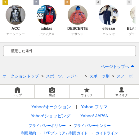
1
2
3
4
5
ACC
adidas
DESCENTE
ellesse
BLAC
エーシーシー
アディダス
デサント
エレッセ
ブラッ
指定した条件
ページトップへ
オークショントップ
スポーツ、レジャー
スポーツ別
スノーボー
トップ
出品
ウォッチ
マイオク
Yahoo!オークション
Yahoo!フリマ
Yahoo!ショッピング
Yahoo! JAPAN
プライバシーポリシー
プライバシーセンター
利用規約
LYPプレミアム利用ガイド
ガイドライン