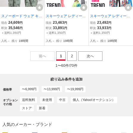
スノーボード ウェア キッ
スキーウェア レディース
スキーウェア レディース
ズ スノーウェア スキーウ
スノーボードウェア スキ
スノーボードウェア スキ
24,609
23,463
23,492
現在
円
現在
円
現在
円
ェア スノボ ツナギ ワン
ーウェア スノボ 上下セッ
ーウェア スノボ 上下セッ
35,546
33,891
33,933
即決
円
即決
円
即決
円
ピース オールインワン 男
ト ジャケット パンツ 大
ト ジャケット パンツ 大
＋送料1,350円
＋送料1,350円
＋送料1,350円
子 女子 中綿 防寒 防水
きいサイズ対応 防寒 撥水
きいサイズ対応 防寒 撥水
入札
-
残り
18時間
入札
-
残り
19時間
入札
-
残り
18時間
前へ
1
2
次へ
1〜60件/70件
絞り込み条件を追加
〜6,999円
〜13,999円
〜19,999円
価格帯
送料無料
未使用
中古
個人（Yahoo!オークション）
オプション
その他
ストア
新着
人気のメーカー・ブランド