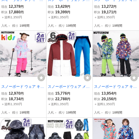
スノーボードウェア スキ
ズ レディース スキーウェ
ズ スノーウェア スキーウ
12,379
13,429
13,272
現在
円
現在
円
現在
円
ーウェア スノボ 上下セッ
ア ジャケット 防寒 アウ
ェア スノボ 上下セット 2
17,880
19,399
19,171
即決
円
即決
円
即決
円
ト ジャケット パンツ 大
トドア防水 スノボウェア
点セット ジャケット パン
＋送料1,350円
＋送料1,350円
＋送料1,350円
きいサイズ対応 防寒 撥水
スノーボード ウェア スノ
ツ 男子 女子 中綿 防
入札
-
残り
19時間
入札
-
残り
19時間
入札
-
残り
19時間
ボ
スノーボード ウェア キッ
スノーボードウェア メン
スノーボード ウェア キッ
ズ スノーウェア スキーウ
ズ レディース スキーウェ
ズ スノーウェア スキーウ
12,970
15,776
13,954
現在
円
現在
円
現在
円
ェア スノボ 上下セット 2
ア ジャケット 防寒 アウ
ェア スノボ 上下セット 2
18,734
22,788
20,156
即決
円
即決
円
即決
円
点セット ジャケット パン
トドア防水 スノボウェア
点セット ジャケット パン
＋送料1,350円
＋送料1,350円
＋送料1,350円
ツ 男子 女子 中綿 防
スノーボード ウェア スノ
ツ 男子 女子 中綿 防
入札
-
残り
19時間
入札
-
残り
19時間
入札
-
残り
18時間
ボ