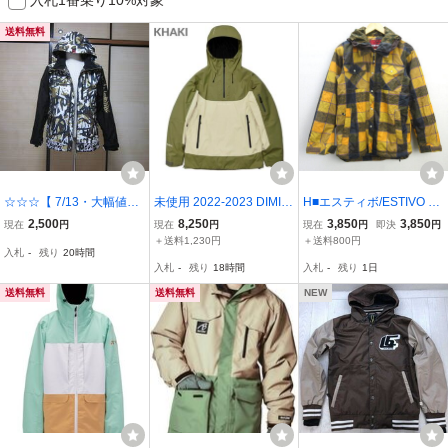
送料無料
☆☆☆【 7/13・大幅値下
未使用 2022-2023 DIMIT
H■エスティボ/ESTIVO チ
げ 】ACC ASIAN CAN C
O VTX 2L ES ANORAK J
ェック柄 スノボジャケッ
2,500
8,250
3,850
3,850
現在
円
現在
円
現在
円
即決
円
ONTROLERZ：2トーン
ACKET XSサイズ スノー
ト ウインターウェア【X
＋送料1,230円
＋送料800円
入札
-
残り
20時間
カモフラボーダージャケ
ボード ウェアジャケット
S】黄/MENS■39【中古】
入札
-
残り
18時間
入札
-
残り
1日
ット：サイズ表示 XS (か
アノラック 41514-109
なり大きめ）送料無料
送料無料
送料無料
NEW