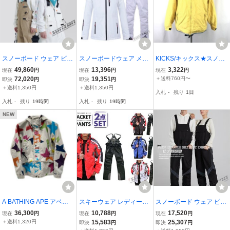
スノーボード ウェア ビブ
スノーボードウェア メン
KICKS/キックス★スノー
パンツ つなぎ レディース
ズ レディース スキーウェ
ボードウェア【メンズXS/
49,860
13,396
3,322
現在
円
現在
円
現在
円
スノーウェア スキーウェ
ア ジャケット 防寒 アウ
yellow/黄】/ナイロンジャ
72,020
19,351
＋送料760円〜
即決
円
即決
円
ア スノボ つなぎ ストレ
トドア防水 スノボウェア
ケット/Coat/Jacket/Jump
＋送料1,350円
＋送料1,350円
入札
-
残り
1日
ッチ 防風 防寒 保温 ア
スノーボード ウェア スノ
er◆BH793
入札
-
残り
19時間
入札
-
残り
19時間
ボ
NEW
A BATHING APE アベイ
スキーウェア レディース
スノーボード ウェア ビブ
シングエイプ スノーボー
スノーボードウェア スキ
パンツ つなぎ レディース
36,300
10,788
17,520
現在
円
現在
円
現在
円
ド ジャケット SIZE XS ◆
ーウェア スノボ 上下セッ
スノーウェア スキーウェ
＋送料1,320円
15,583
25,307
即決
円
即決
円
2001
ト ジャケット パンツ 大
ア スノボ つなぎ ストレ