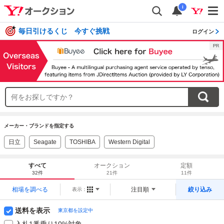
i
毎日引けるくじ 今すぐ挑戦
ログイン
メーカー・ブランドを指定する
日立
Seagate
TOSHIBA
Western Digital
すべて
オークション
定額
32件
21件
11件
相場を調べる
注目順
絞り込み
表示：
送料を表示
東京都を設定中
入札1番乗り10%対象