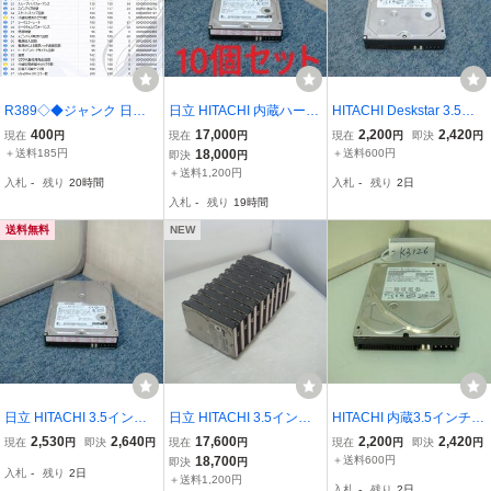
R389◇◆ジャンク 日立 7
日立 HITACHI 内蔵ハード
HITACHI Deskstar 3.5イ
50GB SATA HDS721075
3.5インチ HDD/500GB/H
ンチ内蔵HDD/500GB/HD
400
17,000
2,200
2,420
現在
円
現在
円
現在
円
即決
円
KLA330 3.5 HDD
DS725050KLAT80/IDE 接
T725050VLAT80/IDE 接
＋送料185円
18,000
＋送料600円
即決
円
続 動作保証 3.5 UltraATA
続 良品保証
＋送料1,200円
入札
-
残り
20時間
入札
-
残り
2日
10個セット CrystalDiskInf
入札
-
残り
19時間
o」にて正常品
送料無料
NEW
日立 HITACHI 3.5インチ
日立 HITACHI 3.5インチ
HITACHI 内蔵3.5インチ H
内蔵ハードHDD/500GB/H
内蔵ハードHDD/500GB/H
DD/500GB/HDP725050G
2,530
2,640
17,600
2,200
2,420
現在
円
即決
円
現在
円
現在
円
即決
円
DS725050KLAT80/IDE 接
DS725050KLAT80/IDE
LAT80/IDE 接続「Crystal
18,700
＋送料600円
即決
円
入札
-
残り
2日
続 「CrystalDiskInfo」に
「CrystalDiskInfo」にて
DiskInfo」にて正常品
＋送料1,200円
入札
-
残り
2日