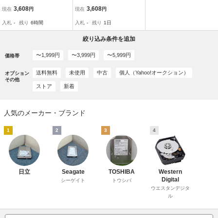
50KLAT80 500GB IDE Ult
50KLAT80 500GB IDE Ult
3,608
3,608
現在
円
現在
円
ra ATA133 ハードディス
ra ATA133 ハードディス
入札
-
残り
6時間
入札
-
残り
1日
ク
ク
絞り込み条件を追加
〜1,999円
〜3,999円
〜5,999円
価格帯
送料無料
未使用
中古
個人（Yahoo!オークション）
オプション
その他
ストア
新着
人気のメーカー・ブランド
1
2
3
4
日立
Seagate
TOSHIBA
Western
Digital
シーゲイト
トウシバ
ウエスタンデジタ
ル