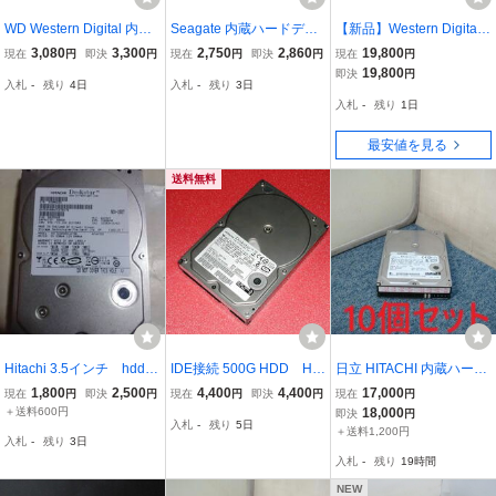
WD Western Digital 内蔵
Seagate 内蔵ハードディ
【新品】Western Digital
ハードディスクHDD/500
スクHDD/500GB/ST3500
3.5インチ内蔵型ハードデ
3,080
3,300
2,750
2,860
19,800
現在
円
即決
円
現在
円
即決
円
現在
円
GB/WD5000AAKB-00H8
630A/IDE 接続「CrystalD
ィスク（HDD） WD5000
19,800
即決
円
入札
-
残り
4日
入札
-
残り
3日
A0/IDE 接続 「CrystalDis
iskInfo」にて正常品と確
AAKB 500GB 3.5 UltraAT
入札
-
残り
1日
kInfo」にて 正常品
認済み
A バルク
最安値を見る
送料無料
Hitachi 3.5インチ hdd 5
IDE接続 500G HDD HIT
日立 HITACHI 内蔵ハード
00gb ide
ACHI Deskstar
3.5インチ HDD/500GB/H
1,800
2,500
4,400
4,400
17,000
現在
円
即決
円
現在
円
即決
円
現在
円
DS725050KLAT80/IDE 接
＋送料600円
18,000
即決
円
入札
-
残り
5日
続 動作保証 3.5 UltraATA
＋送料1,200円
入札
-
残り
3日
10個セット CrystalDiskInf
入札
-
残り
19時間
o」にて正常品
NEW