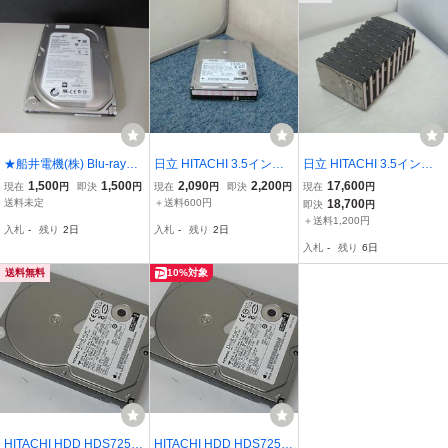
★船井電機(株) Blu-rayレ
日立 HITACHI 3.5インチ
日立 HITACHI 3.5インチ
コーダー用【DXBS100
内蔵ハードHDD/500GB/H
内蔵ハードHDD/500GB/H
1,500
1,500
2,090
2,200
17,600
現在
円
即決
円
現在
円
即決
円
現在
円
0】 交換・換装用 内蔵HD
DS725050KLAT80/IDE
DS725050KLAT80/IDE
送料未定
＋送料600円
18,700
即決
円
D 500GB(3.5インチ) 使用
「CrystalDiskInfo」にて
「CrystalDiskInfo」にて
＋送料1,200円
入札
-
残り
2日
入札
-
残り
2日
時間：3638時間 H01313
正常品と確認済み ３ヶ月
正常品と確認済み ３ヶ
入札
-
残り
6日
保証
月保証 10個セット
送料無料
10%対象
HITACHI HDD HDS7250
HITACHI HDD HDS7250