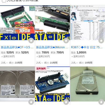
新品良品即決■CF⇒3.5 H
新品良品即決■JMicron J
R387◇◆中古 日立 750G
DD IDE 40pin(オス) 変換
M20330 SATA→IDE40pin
B SATA HDS721075KLA
520
520
700
700
1,000
現在
円
即決
円
現在
円
即決
円
現在
円
アダプタ UDMA転送
BMB neon R2、UGA-0
330 3.5 HDD
＋送料230円
＋送料230円
＋送料185円
1、neon R 変換ジャン
入札
-
残り
21時間
入札
-
残り
21時間
入札
-
残り
20時間
パ設定有
送料無料