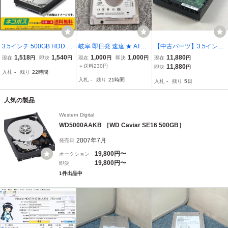
3.5インチ 500GB HDD 中
岐阜 即日発 速達 ★ ATA/I
【中古パーツ】3.5インチ
古動作品 WD or Seagate
DE 接続 HDD 2.5インチ
IDE 内蔵ハードディス
1,518
1,540
1,000
1,000
11,880
現在
円
即決
円
現在
円
即決
円
現在
円
内蔵ハードディスク SATA
SEAGATE ST94019A 40
ク 500GB HDD 12台セ
＋送料230円
11,880
即決
円
入札
-
残り
22時間
Serial ATA 増設 交換 用 ネ
G 9.5mm ★ フォーマット
ット 正常品 管：3.5/ID
入札
-
残り
21時間
入札
-
残り
5日
コポス発送【中古品】
済 H99031
E/500GB/12台
人気の製品
Western Digital
WD5000AAKB ［WD Caviar SE16 500GB］
2007年7月
発売日
19,800円〜
オークション
19,800円〜
即決
1件出品中