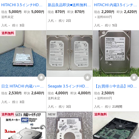
HITACHI 3.5インチHDD
新品良品即決■送料無料 I
HITACHI 内蔵3.5インチ H
HDS725050KLAT80 500
DE40pin→SATA 変換アダ
DD/500GB/HDP725050G
5,000
5,000
870
870
2,200
2,420
現在
円
即決
円
現在
円
即決
円
現在
円
即決
円
GB IDE 2台セット #1485
プタ 3.5HDD 光学ドラ
LAT80/IDE 接続「Crystal
送料未定
＋送料600円
入札
-
残り
2日
9
イブサポートata 100/133
DiskInfo」にて正常品
入札
-
残り
3日
入札
-
残り
5日
SATA3.0下位互換性ド
ライバ不要
送料無料
日立 HITACHI 内蔵ハード
Seagate 3.5インチHDD S
【お買得☆中古品】HDD
3.5インチ HDD/500GB/H
T3500630A 500GB IDE 2
3.5インチ 1TB/TOSHIBA
2,530
2,640
4,000
4,000
2,500
現在
円
即決
円
現在
円
即決
円
現在
円
DS725050KLAT80/IDE 接
台セット【B】#14426
DT01ACA100/CrystalDis
送料未定
＋送料800円
入札
-
残り
3日
続 動作保証「CrystalDiskI
kInfo 確認済み【HDD-18
入札
-
残り
3日
入札
-
残り
21時間
nfo」にて正常と確認済み
5】
３ヶ月保証品
送料無料
NEW
送料無料