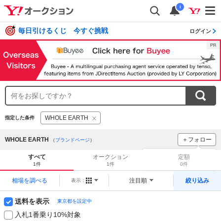
i
毎日引けるくじ 今すぐ挑戦
ログイン
WHOLE EARTH
指定した条件
WHOLE EARTH
＋フォロー
（
ブランドページ
）
ブランドをフォロー
して
すべて
オークション
定額
新着
をチェック！
1件
1件
0件
相場を調べる
注目順
絞り込み
表示：
送料を表示
東京都を設定中
入札1番乗り10%対象