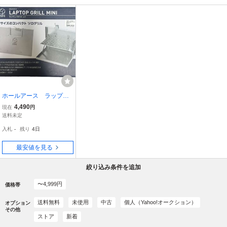
ホールアース ラップト
ップグリルミニ グリル バ
4,490
現在
円
ーベキューコンロ ソロキ
送料未定
ャンプ コンパクト アウト
入札
-
残り
4日
ドア
最安値を見る
絞り込み条件を追加
〜4,999円
価格帯
送料無料
未使用
中古
個人（Yahoo!オークション）
オプション
その他
ストア
新着