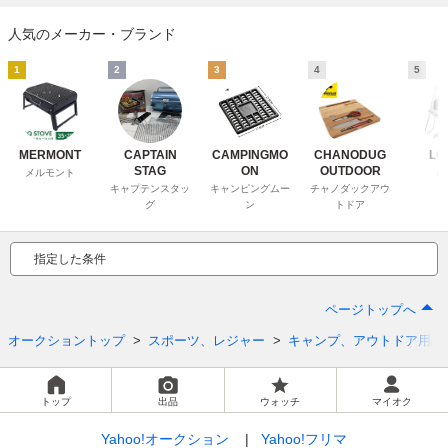
人気のメーカー・ブランド
1
2
3
4
5
MERMONT
CAPTAIN
CAMPINGMO
CHANODUG
LO
STAG
ON
OUTDOOR
メルモント
ロ
キャプテンスタッ
キャンピングムー
チャノダックアウ
グ
ン
トドア
指定した条件
ページトップへ
オークショントップ
スポーツ、レジャー
キャンプ、アウトドア用品
トップ
出品
ウォッチ
マイオク
Yahoo!オークション
Yahoo!フリマ