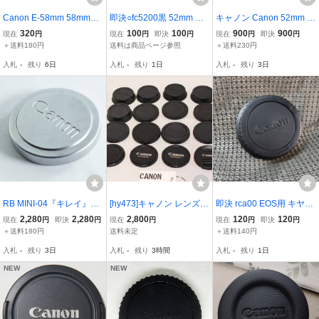
Canon E-58mm 58mm径
即決○fc5200黒 52mm キ
キャノン Canon 52mm 1
スナップ式プラレンズキ
ヤノン純正レンズキャッ
980年レイクプラシッド
320
100
100
900
900
現在
円
現在
円
即決
円
現在
円
即決
円
ャップ ULTRASONICタイ
プ E-52mm 送料85円〜
冬季オリンピック仕様 レ
＋送料180円
送料は商品ページ参照
＋送料230円
プと標準仕様 AU3
ンズキャップ
入札
-
残り
6日
入札
-
残り
1日
入札
-
残り
3日
RB MINI-04『キレイ』Ca
[hy473]キャノン レンズキ
即決 rca00 EOS用 キヤノ
non 内径約36mm カブセ
ャップ まとめ 16個 E-58
ン純正AF用レンズリアキ
2,280
2,280
2,800
120
120
現在
円
即決
円
現在
円
現在
円
即決
円
式 メタルキャップ
mm リヤキャップ
ャップ EFマウント 洗浄
＋送料180円
送料未定
＋送料140円
済 送料140円～
入札
-
残り
3日
入札
-
残り
3時間
入札
-
残り
1日
NEW
NEW