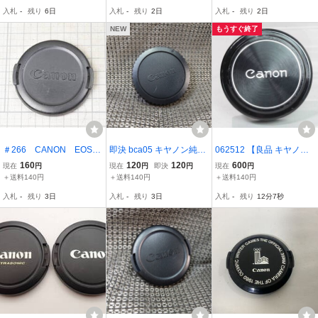
キャノンAFボディーに
キャノンAFボディーに
入札
-
残り
6日
入札
-
残り
2日
入札
-
残り
2日
（赤枠.楽）6
（赤枠.楽）5
NEW
もうすぐ終了
＃266 CANON EOS
即決 bca05 キヤノン純正
062512 【良品 キヤノ
AFレンズ ５２ｍｍキャ
EOS用ボディキャップ EF
ン】 Canon 69mm かぶせ
160
120
120
600
現在
円
現在
円
即決
円
現在
円
ップ キャノン
マウント AF用 送料140
式レンズキャップ for FD3
＋送料140円
＋送料140円
＋送料140円
円〜
5-70mmF2.8-3.5SSC
入札
-
残り
3日
入札
-
残り
3日
入札
-
残り
12分6秒