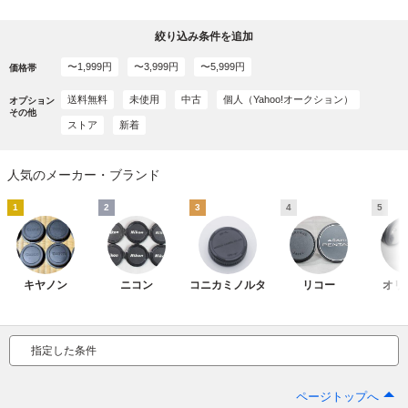
絞り込み条件を追加
〜1,999円
〜3,999円
〜5,999円
価格帯
送料無料
未使用
中古
個人（Yahoo!オークション）
オプション
その他
ストア
新着
人気のメーカー・ブランド
1
2
3
4
5
キヤノン
ニコン
コニカミノルタ
リコー
オリ
指定した条件
ページトップへ