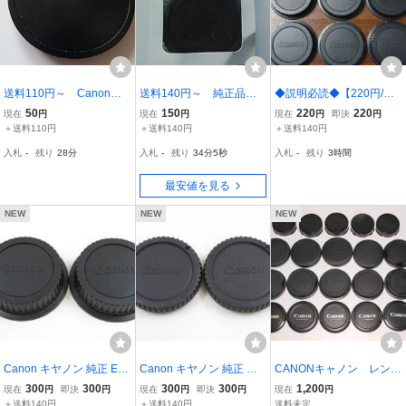
送料110円～ Canon
送料140円～ 純正品 C
◆説明必読◆【220円/
キヤノン キャップ 58
anon キャノン カメラ
点】Canon EOS EFマウ
50
150
220
220
現在
円
現在
円
現在
円
即決
円
mm 管理no.1
カバー R-F-3 ボディキ
ント 純正レンズリアキャ
＋送料110円
＋送料140円
＋送料140円
ャップ 新品
ップ
入札
-
残り
27分59秒
入札
-
残り
34分4秒
入札
-
残り
3時間
最安値を見る
NEW
NEW
NEW
Canon キヤノン 純正 EF
Canon キヤノン 純正 一
CANONキャノン レンズ
レンズ リアキャップ 2枚
眼 ボディキャップ 2枚 (管
前キャップ ULTRASONIC
300
300
300
300
1,200
現在
円
即決
円
現在
円
即決
円
現在
円
(管理番号-040)
理番号-036)
E-58mm /リアキャップ前
＋送料140円
＋送料140円
送料未定