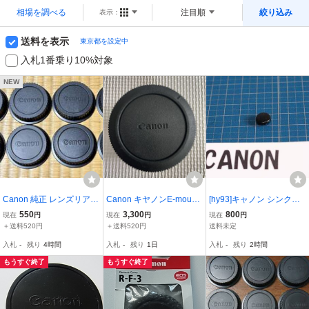
相場を調べる
注目順
絞り込み
表示：
送料を表示
東京都を設定中
入札1番乗り10%対象
NEW
Canon 純正 レンズリアキ
Canon キヤノンE-mount
[hy93]キャノン シンクロ
ャップ 8個セット EFマウ
FX PC-GF30日本製 K&F
ターミナル キャップ カメ
550
3,300
800
現在
円
現在
円
現在
円
ント用
NCEPT AutoFocus Adapt
ラ Synchro Terminal cap
＋送料520円
＋送料520円
送料未定
er EF-NEX EFマウント
camera parts 電気接点
入札
-
残り
4時間
入札
-
残り
1日
入札
-
残り
2時間
ボディキャップ旧家蔵出
保護 カバー パーツ フ
し品26804
ラッシュ FT
もうすぐ終了
もうすぐ終了