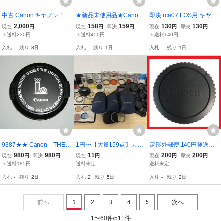
中古 Canon キヤノン 198
★新品未使用品★Canon
即決 rca07 EOS用 キヤノ
4年ロスアンゼルスオリン
キャノン EOS ボディキャ
ン純正AF用レンズリアキ
2,000
158
159
130
130
現在
円
現在
円
即決
円
現在
円
即決
円
ピック記念レンズキャッ
ップ＆レンズリア キャッ
ャップ EFマウント 洗浄
＋送料230円
＋送料450円
＋送料140円
プ 52mm キャノン
プ 互換品 2個★
済 送料140円～
入札
-
残り
3日
入札
-
残り
1日
入札
-
残り
1日
9387★★ Canon「THE O
1円〜【大量159点】カメ
定形外郵便.140円発送OK
FFICIAL 35MM CAMERA
ラ用品 アクセサリー まと
キヤノン 純正 EFマウ
980
980
11
200
200
現在
円
即決
円
現在
円
現在
円
即決
円
OF THE 1980 OLIMPIC W
め CONTAX Canon Nikon
ント ボディーキャップ
＋送料185円
送料未定
送料未定
INTER GAMES」ネーム
MINOLTA PENTAX Kenko
キャノンAFボディーに。
入札
-
残り
2日
入札
2
残り
5日
入札
-
残り
2日
冬季オリンピック記念 レ
フィルター キャップ フー
（赤枠.楽）8
ンズキャップ ★
ド 現状保管品
前へ
1
2
3
4
5
次へ
1〜60件/511件