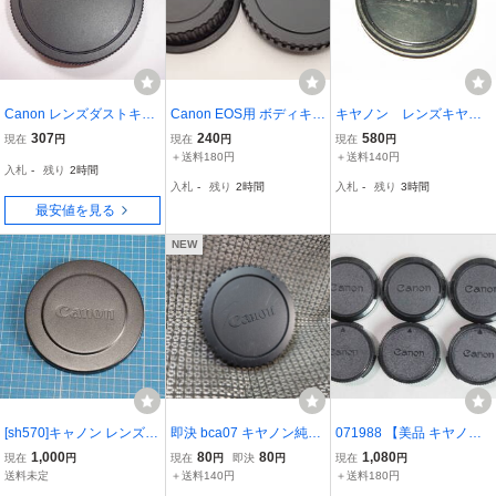
Canon レンズダストキャ
Canon EOS用 ボディキャ
キヤノン レンズキヤッ
ップ EB DUST-EB リアキ
ップ＋レンズリアキャッ
プ 径42ｍｍ
307
240
580
現在
円
現在
円
現在
円
ャップ 純正 8245【送料
プ セット JL1
＋送料180円
＋送料140円
入札
-
残り
2時間
無料】
入札
-
残り
2時間
入札
-
残り
3時間
最安値を見る
NEW
[sh570]キャノン レンズキ
即決 bca07 キヤノン純正
071988 【美品 キヤノ
ャップ 80mm canon LE
EOS用ボディキャップ EF
ン】 Canon New FD C-5
1,000
80
80
1,080
現在
円
現在
円
即決
円
現在
円
NS CAP 前蓋 純正 メタ
マウント AF用 送料140
2レンズキャップ 3枚＆ レ
送料未定
＋送料140円
＋送料180円
ルキャップ metal cap か
円〜
ンズリアキャップ 3枚 ま