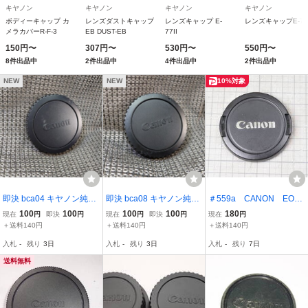
キヤノン
キヤノン
キヤノン
キヤノン
ボディーキャップ カ
レンズダストキャップ
レンズキャップ E-
レンズキャップE-77
メラカバーR-F-3
EB DUST-EB
77II
150円〜
307円〜
530円〜
550円〜
8件出品中
2件出品中
4件出品中
2件出品中
NEW
NEW
10%対象
即決 bca04 キヤノン純正
即決 bca08 キヤノン純正
＃559a CANON EOS
EOS用ボディキャップ EF
EOS用ボディキャップ EF
AFレンズ ５８ｍｍキ
100
100
100
100
180
現在
円
即決
円
現在
円
即決
円
現在
円
マウント AF用 送料140
マウント AF用 送料140
ャップ キャノ
＋送料140円
＋送料140円
＋送料140円
円〜
円〜
入札
-
残り
3日
入札
-
残り
3日
入札
-
残り
7日
送料無料