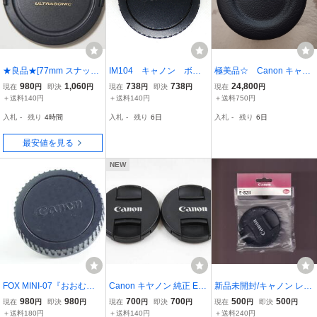
★良品★[77mm スナップ
IM104 キャノン ボデ
極美品☆ Canon キャノ
式] Canon E-77 純正レン
ィキャップ ＥＦマウン
ン EF 50mm f1.4 USM
980
1,060
738
738
24,800
現在
円
即決
円
現在
円
即決
円
現在
円
ズフロントキャップ [F67
ト用 Ⅱ2
＋送料140円
＋送料140円
＋送料750円
40]
入札
-
残り
4時間
入札
-
残り
6日
入札
-
残り
6日
最安値を見る
NEW
FOX MINI-07『おおむね
Canon キヤノン 純正 EF
新品未開封/キャノン レン
キレイ』CANON キャノ
レンズ フロントキャップ
ズキャップ Canon Lens
980
980
700
700
500
500
現在
円
即決
円
現在
円
即決
円
現在
円
即決
円
ン Extender エクステンダ
E-58Ⅱ 58mm 2枚 (管理番
Cap E-82II(2)
＋送料180円
＋送料140円
＋送料240円