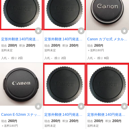
定形外郵便.140円発送OK
定形外郵便.140円発送OK
Canon カブセ式 メタルキ
キヤノン 純正 EFマウ
キヤノン 純正 EFマウ
ャップ 50㎜ AU3
200
200
200
200
260
現在
円
即決
円
現在
円
即決
円
現在
円
ント ボディーキャップ
ント ボディーキャップ
送料未定
送料未定
＋送料180円
キャノンAFボディーに
キャノンAFボディーに
入札
-
残り
2日
入札
-
残り
2日
入札
-
残り
6日
（赤枠.楽）2
（赤枠.楽）3
Canon E-52mm スナップ
定形外郵便.140円発送OK
定形外郵便.140円発送OK
式 プラレンズキャップ
キヤノン 純正 EFマウ
キヤノン 純正 EFマウ
260
200
200
200
200
現在
円
現在
円
即決
円
現在
円
即決
円
AU3
ント ボディーキャップ
ント ボディーキャップ
＋送料180円
送料未定
送料未定