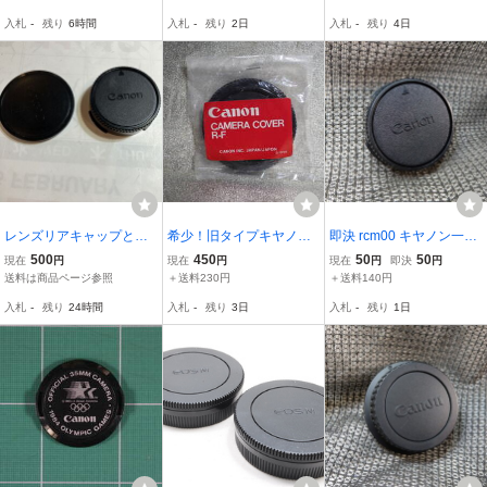
ー EF 2X EF EXTENDER
号-007)
入札
-
残り
6時間
入札
-
残り
2日
入札
-
残り
4日
用 プラスチック製キャッ
プ
レンズリアキャップとボ
希少！旧タイプキヤノ
即決 rcm00 キヤノン一純
ディキャップ Bセット
ン カメラカバー R-F
正 眼MFレンズ用リアキャ
500
450
50
50
現在
円
現在
円
現在
円
即決
円
キャノンFDマウント 純
（未開封品）
ップ 送料140円～
送料は商品ページ参照
＋送料230円
＋送料140円
正品 美品
入札
-
残り
24時間
入札
-
残り
3日
入札
-
残り
1日