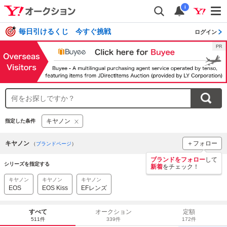
i
毎日引けるくじ 今すぐ挑戦
ログイン
キヤノン
指定した条件
キヤノン
＋フォロー
（
ブランドページ
）
ブランドをフォロー
して
シリーズを指定する
新着
をチェック！
キヤノン
キヤノン
キヤノン
EOS
EOS Kiss
EFレンズ
すべて
オークション
定額
511件
339件
172件