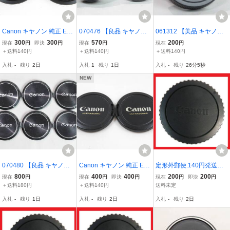
Canon キヤノン 純正 EF
070476 【良品 キヤノ
061312 【美品 キヤノ
レンズ リアキャップ 2枚
ン】 Canon 内径 50mm
ン】 Canon EOS M用 EF-
300
300
570
200
現在
円
即決
円
現在
円
現在
円
(管理番号-002)
(フィルター径 48mm) メ
M レンズリアキャップ LE
＋送料140円
＋送料140円
＋送料140円
タルレンズキャップ＆FD
NS DUST CAP EB
入札
-
残り
2日
入札
1
残り
1日
入札
-
残り
26分4秒
レンズリアキャップ
NEW
070480 【良品 キヤノ
Canon キヤノン 純正 EF
定形外郵便.140円発送OK
ン】 Canon C-55レンズ
レンズ フロントキャップ
キヤノン 純正 EFマウ
800
400
400
200
200
現在
円
現在
円
即決
円
現在
円
即決
円
キャップ まとめて6枚 送
E-58mm 2枚 (管理番号-0
ント ボディーキャップ
＋送料180円
＋送料140円
送料未定
料最安180円～
05)
キャノンAFボディーに
入札
-
残り
1日
入札
-
残り
2日
入札
-
残り
2日
（赤枠.楽）4