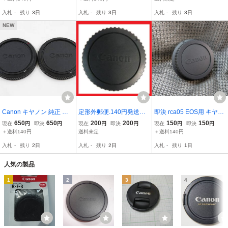
後セット 20個
入札
-
残り
3日
入札
-
残り
3日
入札
-
残り
3日
NEW
Canon キヤノン 純正 一
定形外郵便.140円発送OK
即決 rca05 EOS用 キヤノ
眼 ボディキャップ FDマ
キヤノン 純正 EFマウ
ン純正AF用レンズリアキ
650
650
200
200
150
150
現在
円
即決
円
現在
円
即決
円
現在
円
即決
円
ウント用 2枚 (管理番号-0
ント ボディーキャップ
ャップ EFマウント 洗浄
＋送料140円
送料未定
＋送料140円
09)
キャノンAFボディーに
済 送料140円～
入札
-
残り
2日
入札
-
残り
2日
入札
-
残り
1日
（赤枠.楽）9
人気の製品
1
2
3
4