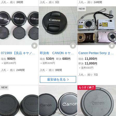
入札
-
残り
3時間
入札
-
残り
3日
入札
-
残り
24時間
ぶせ式 レトロ
とめて6枚 送料最安180円
～
NEW
071989 【良品 キヤノ
即決有 CANON キヤノ
Canon Pentax Sony まと
ン】 Canon C-55レンズ
ン 純正 前玉FRONT レ
めて4台デジタルカメラ
900
530
680
11,000
現在
円
現在
円
即決
円
現在
円
キャップ 3枚+FDリアキ
ンズキャップ LENS CAP
＋送料180円
＋送料320円
11,000
即決
円
ャップ 3枚 まとめて6枚
E-77Ⅱ 現行タイプ 送料
＋送料440円
入札
-
残り
24時間
入札
-
残り
3時間
送料最安180円～
320円～
入札
-
残り
7日
最安値を見る
NEW
もうすぐ終了