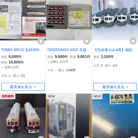
TOMIX 98510 名鉄8800
GREENMAX 4020 京急
【先頭車のみ4両】相鉄5
系 パノラマDXセット 3両
新1000形 2次車 基本 4両
000系 鉄道コレクション
8,000
9,900
9,901
3,100
現在
円
現在
円
即決
円
現在
円
セット 名古屋鉄道 トミッ
編成セット 動力付き Nゲ
相模鉄道 5000系 4両セッ
10,000
＋送料1,220円
即決
円
入札
2
残り
1日
クス Nゲージ 鉄道模型
ージ グリーンマックス 鉄
トより
＋送料230円
入札
-
残り
12時間
道模型 中古 Y11501190
入札
1
残り
1日
最安値を見る
最安値を見る
送料無料
NEW
NEW