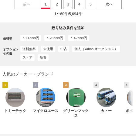
前へ
1
2
3
4
5
次へ
1〜60件/5,694件
絞り込み条件を追加
〜14,999円
〜28,999円
〜42,999円
価格帯
送料無料
未使用
中古
個人（Yahoo!オークション）
オプション
その他
ストア
新着
人気のメーカー・ブランド
1
2
3
4
5
トミーテック
マイクロエース
グリーンマック
カトー
ポポ
ス