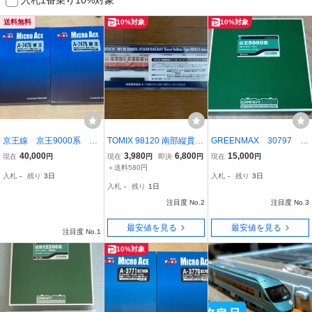
送料無料
10%対象
10%対象
京王線 京王9000系 97
TOMIX 98120 南部縦貫鉄
GREENMAX 30797 京
32f 10両セット MICROA
道 キハ10形 キハ101・10
王5000系（ロングシー
40,000
3,980
6,800
15,000
現在
円
現在
円
即決
円
現在
円
CE
2 レールバスセット 新品
ト）増結中間車4両セット
＋送料580円
入札
-
残り
3日
入札
-
残り
3日
未開封
（動力無し） 未使用品
入札
-
残り
1日
注目度 No.2
注目度 No.3
最安値を見る
最安値を見る
注目度 No.1
10%対象