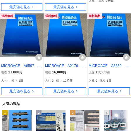
入札
-
残り
9時間
き) 未使用品
最安値を見る
最安値を見る
送料無料
送料無料
送料無料
MICROACE A6597 小
MICROACE A2176 北
MICROACE A8880 山
田急30000系 EXEα・リ
総鉄道 7000形 7004編
陽電鉄 3050系・鋼製
13,000
16,000
18,500
現在
円
現在
円
現在
円
ニューアル増結4両セッ
成 8両セット 未使用品
車 旧塗装 4両セット
入札
-
残り
1日
入札
3
残り
12時間
入札
6
残り
1日
ト 未使用品
美品
最安値を見る
最安値を見る
最安値を見る
人気の製品
1
2
3
4