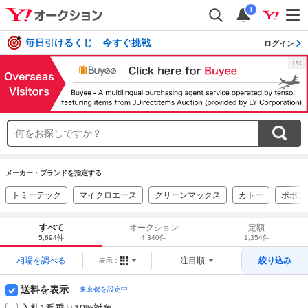
i
毎日引けるくじ 今すぐ挑戦
ログイン
メーカー・ブランドを指定する
トミーテック
マイクロエース
グリーンマックス
カトー
ポポン
すべて
オークション
定額
5,694件
4,340件
1,354件
相場を調べる
注目順
絞り込み
表示：
送料を表示
東京都を設定中
入札1番乗り10%対象