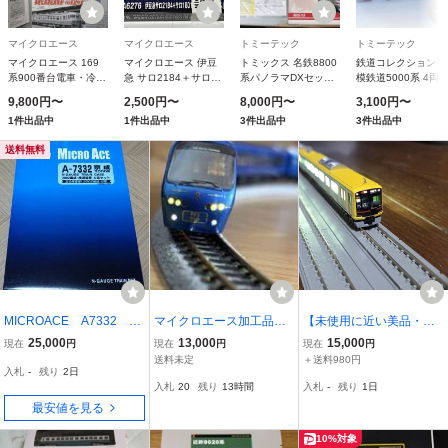
マイクロエース
マイクロエース
トミーテック
トミーテック
マイクロエース 169
マイクロエース 伊豆
トミックス 名鉄8800
鉄道コレクション 
系900番台電車・冷房
急 サロ2184＋サロ
系パノラマDXセット
模鉄道5000系 4両
準備車 急行「志賀」3
1801「ロイヤルボッ
98510
ット
9,800円〜
2,500円〜
8,000円〜
3,100円〜
両セット A0916
クス」 2両セット
1件出品中
1件出品中
3件出品中
3件出品中
A6276
送料無料
MICROACE A7332 京
マイクロエース加工品
【未使用に近い美品・全
成3000形 3002編成・検
伊豆急 THE ROYAL EX
車両室内灯付き！】 KAT
25,000
13,000
15,000
現在
円
現在
円
現在
円
測装置 6両セット 未使
PRESS マイクロエース N
O 10-1294 東急5050系40
送料未定
＋送料980円
入札
-
残り
2日
用品
ゲージ
00番台 Shibuya Hikarie号
入札
20
残り
13時間
入札
-
残り
1日
10両セット！
最安値を見る
10%対象