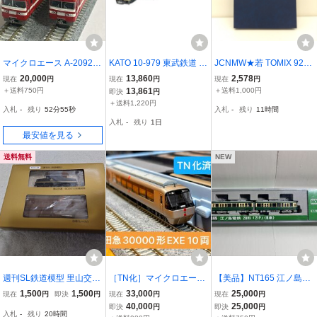
マイクロエース A-2092
KATO 10-979 東武鉄道 8
JCNMW★若 TOMIX 9200
東武1800形 急行りょうも
000型 セイジクリーム 編
3 西武鉄道 5000系 レッド
20,000
13,860
2,578
現在
円
現在
円
現在
円
う 白帯 6両セット
成タイプ 4両セット 鉄道
アロー 6両編成 Nスケー
＋送料750円
13,861
＋送料1,000円
即決
円
模型 Nゲージ 中古 W1147
ル
＋送料1,220円
入札
-
残り
52分54秒
入札
-
残り
11時間
3632
入札
-
残り
1日
最安値を見る
送料無料
NEW
週刊SL鉄道模型 里山交
［TN化］マイクロエース
【美品】NT165 江ノ島電
通 BD2012形機関車
小田急30000形 EXE 10両
鉄 20形「21F」 (M車) 江
1,500
1,500
33,000
25,000
現在
円
即決
円
現在
円
現在
円
セット
ノ電 MODEMO モデモ
40,000
25,000
即決
円
即決
円
入札
-
残り
20時間