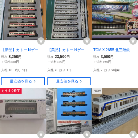
【新品】カトー Nゲー
【美品】カトー Nゲー
TOMIX 2655 北三陸鉄道3
ジ 西武鉄道5000系 レッ
ジ 営団地下鉄千代田線6
6形 動力ユニット取付済
8,250
23,500
3,500
現在
円
現在
円
現在
円
ドアロー 6両セット 10-1
000系電車 基本+増結計1
み 格安スタート
＋送料880円
＋送料880円
＋送料760円
359
0両セット 10-1143、10-
入札
10
残り
1日
入札
9
残り
1日
入札
-
残り
9時間
1144
最安値を見る
最安値を見る
もうすぐ終了
NEW