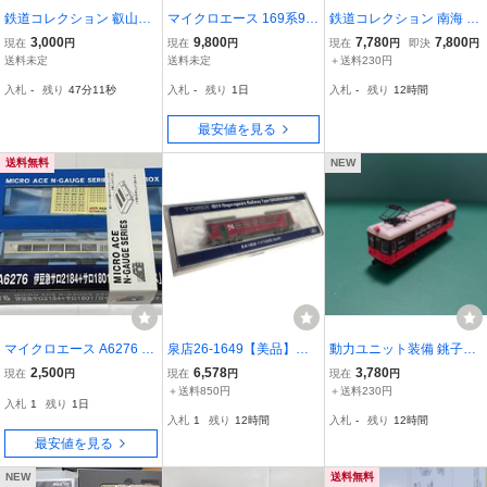
鉄道コレクション 叡山電
マイクロエース 169系90
鉄道コレクション 南海 22
車デナ21型（125号車）A
0番台電車・冷房準備車
00系 2両セット Nゲー
3,000
9,800
7,780
7,800
現在
円
現在
円
現在
円
即決
円
急行「志賀」3両セット A
ジ化
送料未定
送料未定
＋送料230円
0916
入札
-
残り
47分10秒
入札
-
残り
1日
入札
-
残り
12時間
最安値を見る
送料無料
NEW
マイクロエース A6276 伊
泉店26-1649【美品】ト
動力ユニット装備 銚子電
豆急 サロ2184+サロ1801
ミックス 8614 長良川鉄
鉄 デハ501 鉄道コレクシ
2,500
6,578
3,780
現在
円
現在
円
現在
円
「ロイヤルボックス」 2
道 ナガラ300形(304号) 鉄
ョン Nゲージ 鉄コレ 鉄道
＋送料850円
＋送料230円
入札
1
残り
1日
両セット よりサロ1801の
道模型 トミーテック TOM
模型 トミーテック TOMY
入札
1
残り
12時間
入札
-
残り
12時間
み
YTEC TOMIX i029
TEC 単品 M車 動力あり
最安値を見る
NEW
送料無料