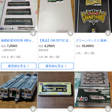
相模鉄道5000系 4両セッ
【美品】GM 50732 近鉄9
グリーンマックス 阪神10
ト 鉄道コレクション
020系 先頭車6両編成セッ
00系（日本一記念ラッピ
7,250
6,250
35,000
現在
円
現在
円
現在
円
トⅡ（動力付き) グリーン
ングトレイン）8両編成セ
＋送料880円
送料未定
入札
-
残り
2日
マックス 近鉄奈良線・京
ット（動力付き）品番10
入札
2
残り
2日
入札
16
残り
1日
都線・橿原線など
501 CROSS POINT
最安値を見る
最安値を見る