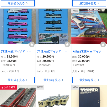
最安値を見る
最安値を見る
NEW
(未使用品)マイクロエース
(未使用品)マイクロエース
★新品未使用★ マイクロ
A0753 南海50000系 peac
A8363 京阪800系・新塗
エース A2260 伊豆急210
28,500
20,500
30,000
現在
円
現在
円
現在
円
h×ラピート ハッピーライ
装 4両セット
0系 アルファ・リゾート2
28,500
20,500
30,000
即決
円
即決
円
即決
円
ナー 6両セット
1 登場時 8両セット
＋送料850円
＋送料850円
＋送料980円
入札
-
残り
2日
入札
-
残り
2日
入札
-
残り
13時間
最安値を見る
最安値を見る
最安値を見る
もうすぐ終了
NEW
NEW