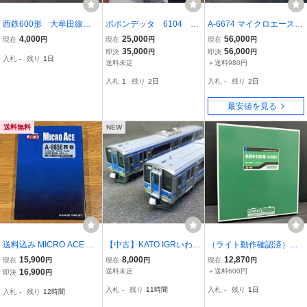
西鉄600形 大牟田線
ポポンデッタ 6104 南
A-6674 マイクロエース
旧塗装 ワンマイル デ
海8300系南海線（初期車
東武9000系10両セット
4,000
25,000
56,000
現在
円
現在
円
現在
円
ィスプレイモデル
入）8両セット
35,000
56,000
即決
円
即決
円
入札
-
残り
1日
送料未定
＋送料980円
入札
1
残り
2日
入札
-
残り
2日
最安値を見る
送料無料
NEW
送料込み MICRO ACE A-
【中古】KATO IGRいわて
（ライト動作確認済）Ｎ
6656 西鉄5000形 新社紋
銀河鉄道 IGR7000系0番
ゲージ GREENMAX 3216
15,900
8,000
12,870
現在
円
現在
円
現在
円
4両セット
台 2両セット【10-1560】
4 名鉄9100系(5次車)増結
16,900
送料未定
＋送料600円
即決
円
2両編成セット(動力無し)
入札
-
残り
11時間
入札
-
残り
1日
入札
-
残り
12時間
グリーンマックス