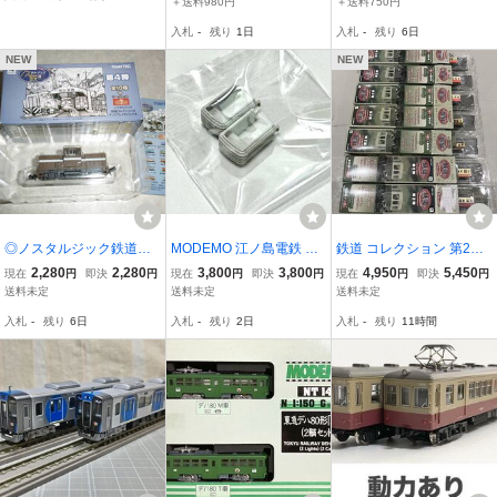
＋送料980円
＋送料750円
入札
-
残り
1日
入札
-
残り
6日
NEW
NEW
◎ノスタルジック鉄道コ
MODEMO 江ノ島電鉄 幌
鉄道 コレクション 第2弾
レクション第4弾 富井電
（蛇腹表現つき）部品 2
7両 鉄コレ 高松 琴平 電鉄
2,280
2,280
3,800
3,800
4,950
5,450
現在
円
即決
円
現在
円
即決
円
現在
円
即決
円
鉄 凸型ディーゼル機関車
個セット モデモ ハセガ
琴電 62 73 81 日立 熊本
送料未定
送料未定
送料未定
DB形 茶色 即決
ワ 江ノ電 ホロ 東急300系
入札
-
残り
6日
入札
-
残り
2日
入札
-
残り
11時間
にも