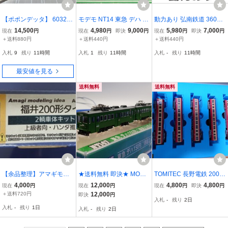
【ポポンデッタ】 6032
モデモ NT14 東急 デハ 80
動力あり 弘南鉄道 3600
阪神5700系 5701編成登
形 2灯型 2両セット
形 2両編成 (旧 東急 デハ3
14,500
4,980
9,000
5,980
7,000
現在
円
現在
円
即決
円
現在
円
即決
円
場時 4両セット
600形) 鉄道コレクション
＋送料880円
＋送料440円
＋送料440円
入札
9
残り
11時間
入札
1
残り
11時間
入札
-
残り
11時間
最安値を見る
送料無料
送料無料
【余品整理】アマギモデ
★送料無料 即決★ MODE
TOMITEC 長野電鉄 2000
リングイデア 福井鉄道2
MO モデモ NT147 東急 デ
系 5両セット 動力組込み
4,000
12,000
4,800
4,800
現在
円
現在
円
現在
円
即決
円
00形タイプ 車体キット
ハ150形 (連結2人のり )2
＋送料720円
12,000
即決
円
入札
-
残り
2日
両セット
入札
-
残り
1日
入札
-
残り
2日