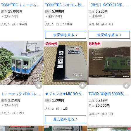
TOMYTEC トミーテック
TOMYTEC ジオコレ 鉄道
【新品】KATO 313系 1
鉄道コレクション 加工 秩
コレクション えちぜん鉄
000番台、300番台 東海
15,000
5,000
6,250
現在
円
現在
円
現在
円
父鉄道 5000系 タイプ
道 L形 Ki-bo 未使用・長
道本線 計6両セット
＋送料440円
＋送料440円
＋送料880円
期保管品
入札
1
残り
9時間
入札
1
残り
10時間
入札
18
残り
1日
最安値を見る
最安値を見る
送料無料
送料無料
トミーテック 鉄道コレク
★ジャンク★MICRO ACE
TOMIX 東急旧 5000系 青
ション 伊豆急行100系
A-0501 国鉄451系 急行み
ガエル旧 3000系
1,250
1,200
6,219
現在
円
現在
円
現在
円
高運車 2両〈クモハ125
やぎの 4両増結セット N
＋送料440円
20,000
即決
円
入札
3
残り
1日
＋クハ152〉 動力組込
ゲージ
入札
1
残り
2日
入札
37
残り
2日
済 伊豆のハワイアンブ
最安値を見る
ルーをお手元に！