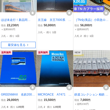
ほぼ未走行！新品同
京王線 京王7000系 新
［TN化/美品］小田急ロマ
様！！ グリーンマック
塗装 10両 マイクロエー
ンスカー 60000形 MSE
22,230
50,000
56,000
現在
円
現在
円
現在
円
ス 近鉄12200系「スナッ
ス
改良品
＋送料880円
＋送料980円
入札
-
残り
1日
クカー」更新車 基本・増
入札
-
残り
1日
入札
2
残り
1日
結計6両セット
最安値を見る
送料無料
送料無料
NEW
GREENMAX 名鉄2000
MICROACE A7471 京
鉄道コレクション 相鉄 70
系(名鉄創業130周年記
王9000系 都営地下鉄乗
00系 8両 (4箱分)
26,000
15,500
7,000
現在
円
現在
円
現在
円
念・ブルーミュースカイ)
入仕様車 基本6両セッ
＋送料230円
入札
6
残り
12時間
入札
2
残り
12時間
4両構成セット(動力付
ト 未使用品