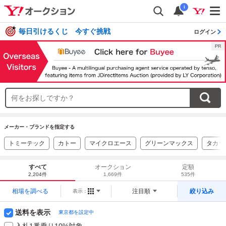
i
毎日引けるくじ 今すぐ挑戦
ログイン
メーカー・ブランドを指定する
トミーテック
カトー
マイクロエース
グリーンマックス
タカラ
すべて
オークション
定額
2,204件
1,669件
535件
相場を調べる
注目順
絞り込み
表示：
送料を表示
東京都を設定中
入札1番乗り10%対象