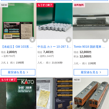
NEW
もうすぐ終了
送料無料
【未組立】GM 103系 低
中古品 カトー 10-287 32
Tomix 9018 国鉄電車 ク
運・冷改車・スカイブル
1系 7両セット KATO Nゲ
モハ40形（半流形・Ｍ）
2,800
7,403
12,000
現在
円
現在
円
現在
円
ー 4両 ボディキットA ハ
ージ
＋送料750円
＋送料1,040円
12,000
即決
円
イクオリティエコノミー
入札
1
残り
23時間
入札
-
残り
21分28秒
入札
-
残り
22時間
キット No.18009 グリー
ンマックス Nゲージ
最安値を見る
最安値を見る
もうすぐ終了
NEW