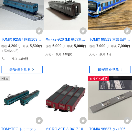
TOMIX 92587 国鉄103系
モハ72-920 (M) 動力車
TOMIX 98513 東京高速臨
通勤電車 新製冷房車・ス
貫通扉ガラスなし 国鉄
海鉄道71-000形 71-Tc 鉄
4,200
5,500
5,000
5,000
7,000
7,000
現在
円
即決
円
現在
円
即決
円
現在
円
即決
円
カイブルー 基本セット よ
72・73形通勤電車セット
道模型 Nゲージ 現状
＋送料230円
入札
-
残り
24時間
入札
-
残り
2日
りクハ103
TOMIX トミックス
品 りんかい線 車両のみ
入札
-
残り
24時間
最安値を見る
最安値を見る
NEW
もうすぐ終了
TOMYTEC トミーテック
MICRO ACE A-0417 103
TOMIX 98837 クハ206-1