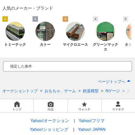
人気のメーカー・ブランド
1
2
3
4
5
トミーテック
カトー
マイクロエース
グリーンマック
タカ
ス
指定した条件
ページトップへ
オークショントップ
おもちゃ、ゲーム
鉄道模型
Nゲージ
JR
トップ
出品
ウォッチ
マイオク
Yahoo!オークション
Yahoo!フリマ
Yahoo!ショッピング
Yahoo! JAPAN