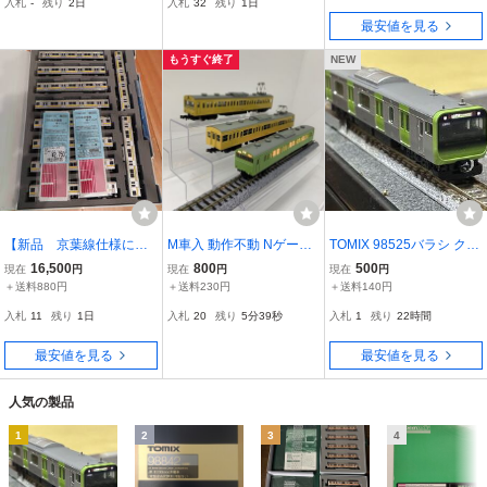
入札
-
残り
2日
入札
32
残り
1日
ット！
最安値を見る
もうすぐ終了
NEW
【新品 京葉線仕様に変
M車入 動作不動 Nゲージ
TOMIX 98525バラシ クハ
更可能！】TOMIX Nゲー
通勤電車 3両 まとめ まと
E234
16,500
800
500
現在
円
現在
円
現在
円
ジ JR 205系 中央総武線
めて 現状品 1円〜
＋送料880円
＋送料230円
＋送料140円
各駅停車 セット 98851
入札
11
残り
1日
入札
20
残り
5分37秒
入札
1
残り
22時間
＋ 京葉線仕様に変更用
のインレタ付き
最安値を見る
最安値を見る
人気の製品
1
2
3
4