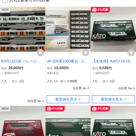
NEW
10%対象
KATO 323系 パレードト
JR 209系1000番台 209-
【未使用】KATO 10-1811
レイン 10-1998 10-1999
1000 常磐線 通勤電車
E127系100番台 (更新車)
20,000
10,500
6,500
現在
円
現在
円
現在
円
大阪環状線
基本セット増結セット 1
2両セット Nゲージ
＋送料910円
送料未定
＋送料520円
0両フルセット TN化 T
入札
-
残り
1日
入札
14
残り
23時間
入札
-
残り
2日
OMIX 98277 98278 鉄道
模型 Nゲージ
注目度 No.2
注目度 No.3
最安値を見る
最安値を見る
注目度 No.1
NEW
10%対象
10%対象