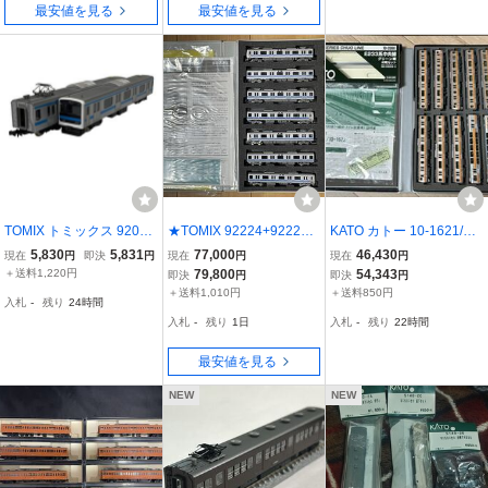
最安値を見る
最安値を見る
TOMIX トミックス 92057
★TOMIX 92224+92225 J
KATO カトー 10-1621/16
JR209系 通勤電車 京浜東
R 207 1000系通勤電車(東
22 10-2080 E233系中央
5,830
5,831
77,000
46,430
現在
円
即決
円
現在
円
現在
円
北色 4両 Nゲージ 鉄道模
西線)基本セット+増結セ
線(H編成・トイレ設置車)
＋送料1,220円
79,800
54,343
即決
円
即決
円
型 中古 O11472433
ット 7両フル編成 美品 JR
グリーン車組込済み12両
＋送料1,010円
＋送料850円
入札
-
残り
24時間
西日本 207系1000番台 旧
セット【CASCOケース収
入札
-
残り
1日
入札
-
残り
22時間
塗装 トミックス★
納】
最安値を見る
NEW
NEW