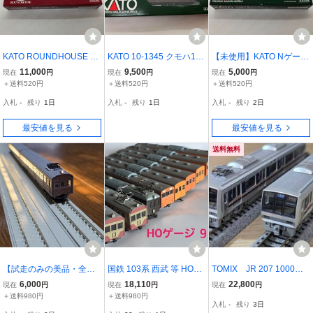
KATO ROUNDHOUSE 10
KATO 10-1345 クモハ11
【未使用】KATO Nゲージ
-939 クモハ42(茶) 2両セ
200 南武支線 2両セット
E127系100番台 (更新
11,000
9,500
5,000
現在
円
現在
円
現在
円
ット Nゲージ
Nゲージ
車・霜取りパンタ搭載) 2
＋送料520円
＋送料520円
＋送料520円
両セット 10-1812
入札
-
残り
1日
入札
-
残り
1日
入札
-
残り
2日
最安値を見る
最安値を見る
送料無料
【試走のみの美品・全車
国鉄 103系 西武 等 HOゲ
TOMIX JR 207 1000系
両室内灯付き・パーツは
ージ ジャンク品 9両 中央
通勤電車(転落防止幌付)セ
6,000
18,110
22,800
現在
円
現在
円
現在
円
未設置！】 TOMIX 99206
線色
ット【7両セット】 品番9
＋送料980円
＋送料980円
入札
-
残り
3日
7 国鉄72系・73系 4両セ
8837