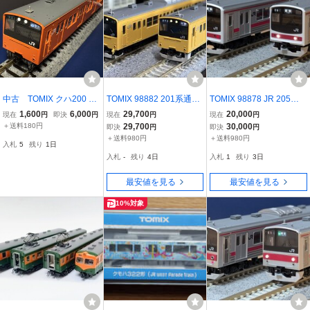
中古 TOMIX クハ200 中
TOMIX 98882 201系通勤
TOMIX 98878 JR 205系
央線3
電車 中央・総武線各駅停
通勤電車（京葉線・新製
1,600
6,000
29,700
20,000
現在
円
即決
円
現在
円
現在
円
車 10両セット Nゲージ
車）セット 【未走行品】
＋送料180円
29,700
30,000
即決
円
即決
円
トミックス
＋送料980円
＋送料980円
入札
5
残り
1日
入札
-
残り
4日
入札
1
残り
3日
最安値を見る
最安値を見る
10%対象