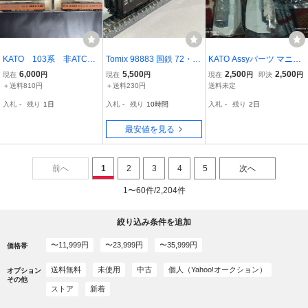
KATO 103系 非ATC
Tomix 98883 国鉄 72・73
KATO Assyパーツ マニ50
通勤型電車 オレンジ 8
形 京阪神緩行線・明石電
2187 ニセコ ボディ 床下
6,000
5,500
2,500
2,500
現在
円
現在
円
現在
円
即決
円
両セット Nゲージ
車区 モハ72-920（モータ
セット 台車TR230 3点セ
＋送料810円
＋送料230円
送料未定
ー車）のみ
ット
入札
-
残り
1日
入札
-
残り
10時間
入札
-
残り
2日
最安値を見る
前へ
1
2
3
4
5
次へ
1〜60件/2,204件
絞り込み条件を追加
〜11,999円
〜23,999円
〜35,999円
価格帯
送料無料
未使用
中古
個人（Yahoo!オークション）
オプション
その他
ストア
新着