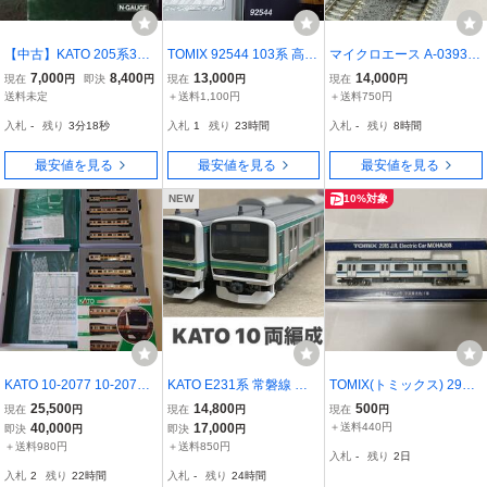
【中古】KATO 205系310
TOMIX 92544 103系 高運
マイクロエース A-0393 1
0番台 仙石線 4両セッ
転台非ATC・カナリア色
05系0番台 オレンジ・可
7,000
8,400
13,000
14,000
現在
円
即決
円
現在
円
現在
円
ト 【10-257】
部線・集中冷房車 4両セ
送料未定
＋送料1,100円
＋送料750円
ット
入札
-
残り
3分16秒
入札
1
残り
23時間
入札
-
残り
8時間
最安値を見る
最安値を見る
最安値を見る
NEW
10%対象
KATO 10-2077 10-2078 1
KATO E231系 常磐線 基
TOMIX(トミックス) 2915
0-2079 E233系中央線（T
本 増結 10両編成 10-551
JR 209系 モハ208(T) 京
25,500
14,800
500
現在
円
現在
円
現在
円
編成・グリーン車組込）
10-552
浜東北色
40,000
17,000
＋送料440円
即決
円
即決
円
基本セット＋増結セット
＋送料980円
＋送料850円
入札
-
残り
2日
２種 １２両セット
入札
2
残り
22時間
入札
-
残り
24時間