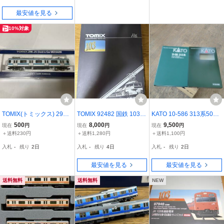
最安値を見る
10%対象
TOMIX(トミックス) 2916
TOMIX 92482 国鉄 103系
KATO 10-586 313系5000
JR 209系 モハ209 京浜東
初期型冷改車 カナリア 基
番台電車 6両セット
500
8,000
9,500
現在
円
現在
円
現在
円
北色
本セットB +サハ103 エメ
＋送料230円
＋送料1,280円
＋送料1,100円
ラルドグリーン 3両
入札
-
残り
2日
入札
-
残り
4日
入札
-
残り
2日
最安値を見る
最安値を見る
送料無料
送料無料
NEW