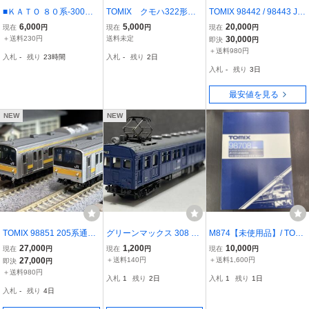
■ＫＡＴＯ ８０系-300電
TOMIX クモハ322形（3
TOMIX 98442 / 98443 JR
車 動力付き４両セット■
23系） JR WEST Parad
205系通勤電車 (前期車京
6,000
5,000
20,000
現在
円
現在
円
現在
円
送料２３０円
e Train トレインボックス
葉線) 基本増結 10両
＋送料230円
送料未定
30,000
即決
円
＋送料980円
入札
-
残り
23時間
入札
-
残り
2日
入札
-
残り
3日
最安値を見る
NEW
NEW
TOMIX 98851 205系通勤
グリーンマックス 308 国
M874【未使用品】/ TOMI
電車 中央・総武線各駅停
鉄 クモハ12形 クモハ120
X 98708 JR E231 0系 通
27,000
1,200
10,000
現在
円
現在
円
現在
円
車セット 10両 Nゲージ ト
40 福塩線 1両 車両のみ
勤電車 中央 総武線各駅停
27,000
＋送料140円
＋送料1,600円
即決
円
ミックス
キット組立塗装品 クモハ
車 更新線 基本セット ト
＋送料980円
入札
1
残り
2日
入札
1
残り
1日
41 50系併走等
ミックス 鉄道模型 電車模
入札
-
残り
4日
型 長期保管