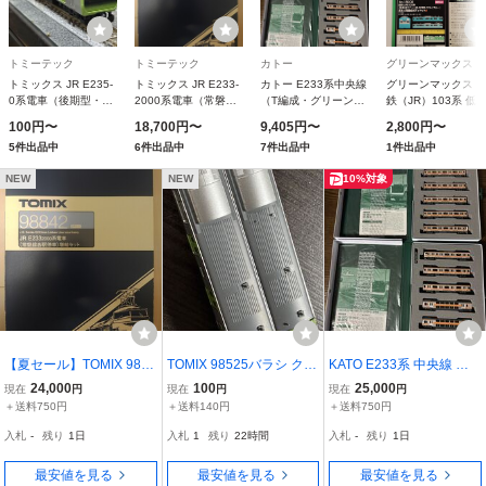
トミーテック
トミーテック
カトー
グリーンマックス
トミックス JR E235-
トミックス JR E233-
カトー E233系中央線
グリーンマックス 
0系電車（後期型・山
2000系電車（常磐線
（T編成・グリーン車
鉄（JR）103系 低
手線）基本セット
各駅停車）基本セット
組込）基本セット（3
運・非ユニット窓・
100円〜
18,700円〜
9,405円〜
2,800円〜
98525
98841
両） 10-2077
改車・スカイブルー
5件出品中
6件出品中
7件出品中
1件出品中
基本4両編成ボディ
ットA 18009
NEW
NEW
10%対象
【夏セール】TOMIX 9884
TOMIX 98525バラシ クハ
KATO E233系 中央線 グ
1 98842 JR E233系2000
E235
リーン車組み込み 12両セ
24,000
100
25,000
現在
円
現在
円
現在
円
番台 常磐線各駅停車 基本
ット T編成
＋送料750円
＋送料140円
＋送料750円
増結セット
入札
-
残り
1日
入札
1
残り
22時間
入札
-
残り
1日
最安値を見る
最安値を見る
最安値を見る