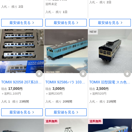
入札
-
残り
2日
セット トミックス
品 りんかい線 車両のみ
送料未定
入札
-
残り
2日
入札
-
残り
1日
最安値を見る
最安値を見る
最安値を見る
NEW
TOMIX 92058 207系1000
TOMIX 92586バラ 103系
TOMIX 旧型国電 スカ色
番代 旧塗装
通勤電車（高運転台非AT
クモハ ジャンク
17,000
3,000
2,500
現在
円
現在
円
現在
円
C車・スカイブルー） ク
＋送料1,100円
＋送料230円
＋送料520円
ハ103
入札
1
残り
23時間
入札
-
残り
20時間
入札
-
残り
21時間
最安値を見る
最安値を見る
送料無料
送料無料