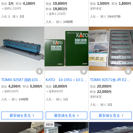
鉄道コレクション JR 105
系 3500番台 播但線 4両セ
000 屋根 JR 207-1000系
1
4,180
19,800
1,500
1,800
現在
円
即決
円
現在
円
現在
円
即決
円
系 体質改善30N更新車 紀
ット 鉄道模型 Nゲージ マ
通勤電車(転落防止幌付)セ
＋送料1,220円
19,801
送料未定
即決
円
勢本線 SF002編成 2両セ
イクロエース 中古 良好 S
ットバラし
＋送料1,220円
入札
1
残り
2日
入札
-
残り
29分55秒
ット 鉄コレ ジオコレ 中
11505041
入札
-
残り
24時間
古 美品 O11348795
TOMIX 92587 国鉄103系
KATO 10-1551＋10-155
TOMIX 92571他 JR E233
通勤電車 新製冷房車・ス
2 201系中央線色（T編
系2000 通勤電車 常磐線
4,200
5,500
18,000
20,000
現在
円
即決
円
現在
円
現在
円
カイブルー 基本セット よ
成）基本6両＋増結4両セ
基本＋増結 10両セット
＋送料230円
＋送料850円
22,000
即決
円
りクハ103 その2
ット【シール、パーツ未
トミックス
送料未定
入札
-
残り
24時間
入札
-
残り
1日
使用】
入札
-
残り
2日
最安値を見る
最安値を見る
最安値を見る
NEW