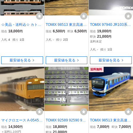
☆美品・送料込☆ カトー
TOMIX 98513 東京高速臨
TOMIX 97940 JR103系通
KATO 10-1621 E233系 中
海鉄道71-000形 71-M 71-
勤電車 JR西日本仕様・混
18,000
6,500
6,500
19,000
現在
円
現在
円
即決
円
現在
円
央線（H編成・トイレ設
M’ M車 鉄道模型 Nゲ
成編成・オレンジ ８両セ
21,000
即決
円
入札
4
残り
1日
入札
-
残り
2日
置車）6両基本セット
ージ 現状品 りんかい
ット 特別企画品 トミッ
送料未定
線 車両のみ
クス
入札
-
残り
1日
最安値を見る
最安値を見る
最安値を見る
送料無料
マイクロエース A-0545 1
TOMIX 92589 92590 925
TOMIX 98513 東京高速臨
03系西日本更新車 濃黄色
91 E235系通勤電車 山手
海鉄道71-000形 71-Tc’ 鉄
14,500
18,800
7,000
7,000
現在
円
現在
円
現在
円
即決
円
3両セット
線 基本＋増結A・B 11両
道模型 Nゲージ 現状
＋送料1,100円
21,000
即決
円