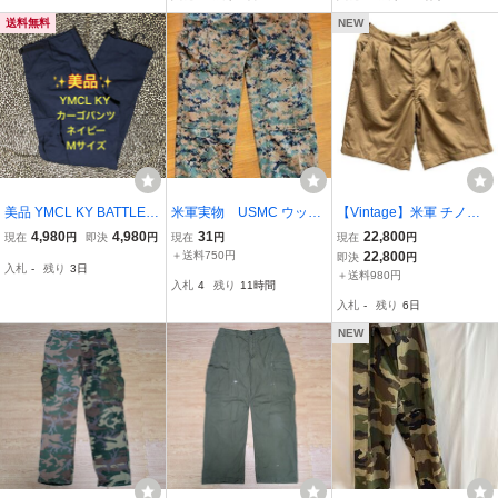
ンツ ボトムス 古着 ユー
ズド
送料無料
NEW
美品 YMCL KY BATTLE D
米軍実物 USMC ウッド
【Vintage】米軍 チノシ
RESS UNIFORM BDU SB
ランド マーパットカモ カ
ョーツ US ARMY ツータ
4,980
4,980
31
22,800
現在
円
即決
円
現在
円
現在
円
78395 8415-01-184-135
ーゴパンツ サイズ表記、
ック W34 Regular MADE
＋送料750円
22,800
即決
円
入札
-
残り
3日
2 リップストップ カーゴ
ミディアムレギュラー
IN USA 1950年代
＋送料980円
入札
4
残り
11時間
パンツ ネイビー M
入札
-
残り
6日
NEW