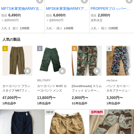
MP73米軍実物ARMY古着
MP38米軍実物ARMYアメ
PROPPERプロッパー◆
カーゴパンツ6Cチョコチ
リカ古着オーバーパンツ8
リップストップ 6ポケッ
6,490
6,600
2,000
現在
円
現在
円
現在
円
ップSミリタリーパンツ迷
0’SビンテージXSナイト
ト カーゴパンツ◆ネイビ
＋送料990円
＋送料990円
送料未定
彩80'Sビンテージ海兵隊T
カモ柄ミリタリーパンツ
ー◆サイズM-R
入札
1
残り
15時間
入札
-
残り
14時間
入札
-
残り
15時間
ROUSERSコンバットCO
迷彩コンバットパンツTR
MBATUSMC丈長オールド
OUSERSオールド
人気の製品
1
2
3
4
MILITARY
meJane
カーゴパンツ フラン
カーゴパンツ M-65 カ
[Goodthreads] スリム
パンツ カーゴパン
スタイプ M47フィー
ーゴパンツ メンズ
フィット ビンテージ
カモフラージュパン
ルドパンツ 後期型 メ
カーゴパンツ メンズ
47,000円〜
13,800円〜
2,900円〜
3,300円〜
ンズ レディース
カモフラージュ
1件出品中
1件出品中
31件出品中
1件出品中
W34/L32
NEW
送料無料