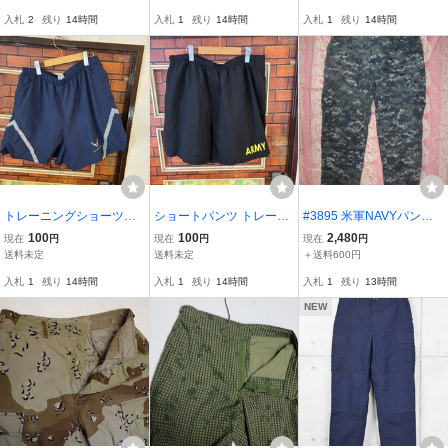
L以上 アウトドア 軍も
米軍 アーミー アメリ
もの 米軍 エアーフォ
入札
2
残り
14時間
入札
1
残り
14時間
入札
1
残り
14時間
の アメリカ古着
カ古着 ジョギング
ース アメリカ古着 ウ
エストゴム
トレーニングショーツ
ショートパンツ トレーニ
#3895 米軍NAVYパンツ
AIR FORCE USAF ミリタ
ングショーツ ミリタリー
M-ショート ウエスト:約8
100
100
2,480
現在
円
現在
円
現在
円
リー XXL ウエストゴ
ARMY 米軍 短パン 軍も
8cm（31～35IN）股下約
送料未定
送料未定
＋送料600円
ム 軍もの 米軍 短パ
の ハーフ ショート X
75cm
入札
1
残り
14時間
入札
1
残り
14時間
入札
1
残り
13時間
ン ハーフ ショートパ
L アメリカ古着 重ね着
ンツ アメリカ古着
NEW