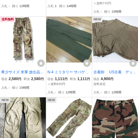
＊トランクス アンダー
3年製 ヴィンテージ ファ
＋送料770円
入札
-
残り
12時間
入札
1
残り
14時間
パンツ ショートパンツ お
ティーグ ユーティリティ
入札
-
残り
15時間
買い得4枚セット
OG107 軍物
送料無料
NEW
希少サイズ 米軍 放出品
N-4 ミリタリー サバゲー
古着卸 US古着 デッド
マルチカム カーゴパンツ
コンバット アメカジ 米軍
ストック＊U.S.ARMY ア
2,580
2,580
1,111
1,111
4,900
現在
円
即決
円
現在
円
即決
円
現在
円
S-R カモフラ 古着
放出品 実物 USMC MARI
メリカ軍 1940'S 当時物
＋送料830円
送料未定
入札
-
残り
15時間
NE ドレス パンツ スラッ
＊トランクス アンダー
入札
-
残り
12時間
入札
-
残り
12時間
クス ズボン コスプレ 制
パンツ ショートパンツ お
服 30L W約78㎝
買い得4枚セット
NEW
NEW