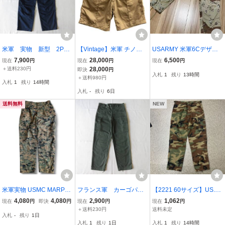
米軍 実物 新型 2PO
【Vintage】米軍 チノシ
USARMY 米軍6Cデザー
C カーゴパンツ トラ
ョーツ US ARMY ツータ
トBDUカーゴパンツ チ
7,900
28,000
6,500
現在
円
現在
円
現在
円
ウザーズ コンバット
ック センターシーム W34
ョコチップカモ ミリタ
＋送料230円
28,000
即決
円
入札
1
残り
13時間
リップストップ ネイビ
Regular MADE IN USA 1
リー
＋送料980円
入札
1
残り
14時間
ー アラミド 難燃 US
950年代
入札
-
残り
6日
A製 L-S
送料無料
NEW
米軍実物 USMC MARPAT
フランス軍 カーゴパン
【2221 60サイズ】US.A
デジタルカモ カーゴパン
ツ ミリタリー ユー
RMY レプリカ M ミリタ
4,080
4,080
2,900
1,062
現在
円
即決
円
現在
円
現在
円
ツミリタリー M-S
ロ ビンテージ
リーパンツ ウッドランド
＋送料230円
送料未定
入札
-
残り
1日
カモ 迷彩 米軍 カーゴパ
入札
1
残り
1日
入札
1
残り
14時間