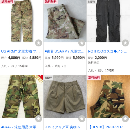
送料無料
送料無料
NEW
US ARMY 米軍実物 マル
■古着 USARMY 米軍実品
ROTHCOロスコ◆ノンリ
チカム OCP ワイド カー
OEFCP マルチカム ミリ
ップ 6ポケット カーゴパ
4,880
4,880
5,990
5,990
2,000
現在
円
即決
円
現在
円
即決
円
現在
円
ゴパンツ L-R
タリーパンツ トラウザー
ンツ◆ブラック◆サイズX
送料未定
入札
-
残り
15時間
入札
-
残り
2日
コンバットパンツ 22年製
L-R
入札
-
残り
15時間
L-R 実寸W38L33【WL66
31】
NEW
送料無料
4P4422/未使用品 米軍 E
90s イタリア軍 実物 A.M.
【HF518】PROPPER 民