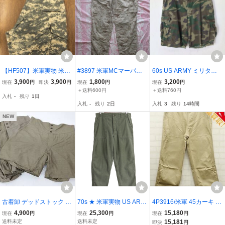
【HF507】米軍実物 米陸
#3897 米軍MCマーパッ
60s US ARMY ミリタリ
軍 05s US ARMY ACU L-
トパンツ S-レギュラー デ
ー 迷彩 カモフラ ショー
3,900
3,900
1,800
3,200
現在
円
即決
円
現在
円
現在
円
Rサイズ カーゴパンツ デ
ザート
トパンツ カーゴパンツ カ
＋送料600円
＋送料760円
入札
-
残り
1日
ジタルカモUCP 迷彩 カモ
ットオフ 軍パン 軍物 / US
入札
-
残り
2日
入札
3
残り
14時間
フラ ミリタリーパンツ U
A製 アメリカ製 ERDL NA
SA 古着 送料無料
VY USAF 40s50s
NEW
古着卸 デッドストック U
70s ★ 米軍実物 US ARM
4P3916/米軍 45カーキ チ
S古着 ＊U.S.ARMY ア
Y コットン サテン ベイカ
ノトラウザーズ チノパン
4,900
25,300
15,180
現在
円
現在
円
現在
円
メリカ軍 1940'S 当時物
ー パンツ 実寸 34 29 程/ 7
ツ ビンテージ
送料未定
送料未定
15,181
即決
円