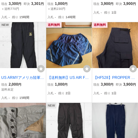
CWCS Cold Weather Tro
I. ツータック チノ ショー
間品 L-Rサイズ カーゴパ
3,300
3,301
1,000
3,900
3,900
現在
円
即決
円
現在
円
現在
円
即決
円
users 87年会計 ミリタリ
ツ ショートパンツ カーキ
ンツ ウッドランドカモ ミ
＋送料770円
＋送料230円
入札
-
残り
1日
ー パンツ
size 50 (W76cm) ビンテ
リタリーパンツ 迷彩 カモ
入札
-
残り
15時間
入札
-
残り
14時間
ージ ミリタリー 短パン 1
フラ メンズ古着 プロッパ
990 VTG
ー 送料無料
NEW
送料無料
送料無料
US ARMYアメリカ陸軍◆
【送料無料】US AIR FOR
【HF528】PROPPER 民
APFU ナイロン トレーニ
CE TRUNKS PHYSICAL
間品 M-Rサイズ カーゴパ
2,000
1,000
3,900
3,900
現在
円
現在
円
現在
円
即決
円
ングパンツ◆ブラック◆
TRAINING UNIFORM XL
ンツ ネイビー 紺色 ミリ
送料未定
入札
-
残り
2日
入札
-
残り
1日
サイズM-R
トレーニングパンツ トラ
タリーパンツ 無地 メンズ
入札
-
残り
15時間
ンクス UNICOR SOFFE
古着 プロッパー 送料無料
NEW