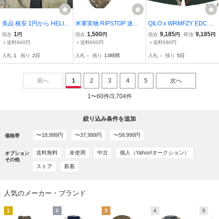
美品 格安 1円から HELIK
米軍実物 RIPSTOP 迷彩
QILO x WRMFZY EDC M
ON-TEX ヘリコンテック
カモフラ ミリタリーパン
k. II ショートパンツ M81
1
1,500
9,185
9,185
現在
円
現在
円
現在
円
即決
円
ス アーバンタクティカル
ツ コンバットパンツ レデ
ウッドランド【限定販
＋送料940円
＋送料600円
＋送料590円
パンツ w34 ベージュ カー
ィース 28REG GN01
売】
入札
1
残り
2日
入札
-
残り
13時間
入札
-
残り
5日
キ ミリタリー サバゲー
古着 軍 カーゴ
前へ
1
2
3
4
5
次へ
1〜60件/3,704件
絞り込み条件を追加
〜18,999円
〜37,999円
〜58,999円
価格帯
送料無料
未使用
中古
個人（Yahoo!オークション）
オプション
その他
ストア
新着
人気のメーカー・ブランド
1
2
3
4
5