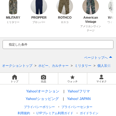
MILITARY
PROPPER
ROTHCO
American
WAIP
Vintage
ミリタリー
プロッパー
ロスコ
ワイパ
アメリカンヴィン
テージ
指定した条件
ページトップへ
オークショントップ
ホビー、カルチャー
ミリタリー
個人装備
トップ
出品
ウォッチ
マイオク
Yahoo!オークション
Yahoo!フリマ
Yahoo!ショッピング
Yahoo! JAPAN
プライバシーポリシー
プライバシーセンター
利用規約
LYPプレミアム利用ガイド
ガイドライン