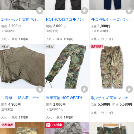
1円セール！ 実物 70s イ
ROTHCOロスコ◆ノンリ
PROPPER カーゴパン
タリア軍 AMI チノショー
ップ 6ポケット カーゴパ
ツ 古着 M-Lサイズ
2,200
2,000
1,000
現在
円
現在
円
現在
円
トパンツ 46 ユーロヴィン
ンツ◆ブラック◆サイズ
ネイビー ま
＋送料230円
送料未定
＋送料700円
テージ コットン100% 空
M-R
入札
-
残り
14時間
入札
-
残り
15時間
入札
-
残り
1日
軍 軍パン ショーツ 古着
ミリタリー
NEW
NEW
送料無料
古着卸 US古着 デッド
米軍実物 HOT WEATHER
希少サイズ 実物 マルチカ
ストック＊U.S.ARMY ア
迷彩 カモフラ コットン10
ム コンバットパンツ ワイ
4,900
2,000
5,580
5,580
現在
円
現在
円
現在
円
即決
円
メリカ軍 1940'S 当時物
0％ RIPSTOP ミリタリー
ド カーゴパンツ
送料未定
＋送料600円
入札
-
残り
1日
＊トランクス アンダー
パンツ コンバットパンツ
入札
-
残り
12時間
入札
-
残り
13時間
パンツ ショートパンツ お
S-LONG GN01
買い得4枚セット
送料無料
10%対象