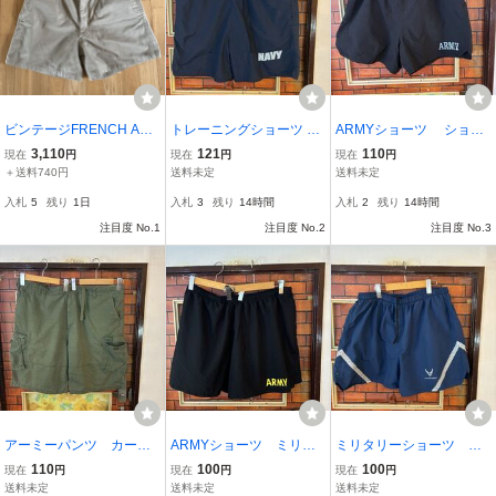
ビンテージFRENCH AR
トレーニングショーツ シ
ARMYショーツ ショー
MY M52チノショーツ
ョートパンツ US NAVY
トパンツ 短パン 半ズ
3,110
121
110
現在
円
現在
円
現在
円
軍もの 重ね着 短パ
ボン XLくらい 軍もの
＋送料740円
送料未定
送料未定
ン 米軍 XXL ビックサ
アーミー ARMY ミリタ
入札
5
残り
1日
入札
3
残り
14時間
入札
2
残り
14時間
イズ USA製 ビンテー
リー アメリカ古着
注目度 No.1
ジ アメリカ古着
注目度 No.2
注目度 No.3
アーミーパンツ カー
ARMYショーツ ミリタ
ミリタリーショーツ US
ゴ ハーフ 短パン ショ
リー 軍もの XXL ハー
AIR FORCE トレーニング
110
100
100
現在
円
現在
円
現在
円
ート ビックサイズ XX
フパンツ 短パン ショート
ショートパンツ XXL 軍
送料未定
送料未定
送料未定