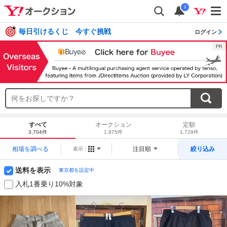
i
毎日引けるくじ 今すぐ挑戦
ログイン
すべて
オークション
定額
3,704件
1,975件
1,729件
相場を調べる
注目順
絞り込み
表示：
送料を表示
東京都を設定中
入札1番乗り10%対象