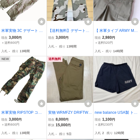
米軍実物 3C デザート RI
【送料無料】デザートカ
【 米軍タイプ ARMY M-4
PSTOP 迷彩 カモフラ ミ
モ コンバットパンツ W3
4 】モンキーパンツ ヒッ
3,000
3,000
2,980
現在
円
現在
円
現在
円
リタリーパンツ コンバッ
0/L32 米軍柄 迷彩 タクテ
プポケット カーゴパンツ
＋送料600円
＋送料520円
入札
-
残り
13時間
トパンツ S-REG GN01
ィカルパンツ ニーパッド
/ M / HBT ミリタリー アメ
入札
-
残り
13時間
入札
-
残り
14時間
対応 サバゲー ミリタリー
カジ ワーク 日本製
ワークパンツ
NEW
送料無料
米軍実物 RIPSTOP コッ
実物 WRMFZY DRIFTWO
new balance USA製 トレ
トン100％ 迷彩 カモフラ
OD PANTS タン サイズS
ーニングショーツ US NA
3,000
8,000
1,100
現在
円
現在
円
現在
円
ミリタリーパンツ コンバ
VY ミリタリー ニューバ
＋送料600円
15,000
＋送料230円
即決
円
ットパンツ S-REG GN01
ランス アメリカ海軍トレ
入札
-
残り
13時間
入札
2
残り
12時間
入札
-
残り
5日
ーニングショーツLサイズ