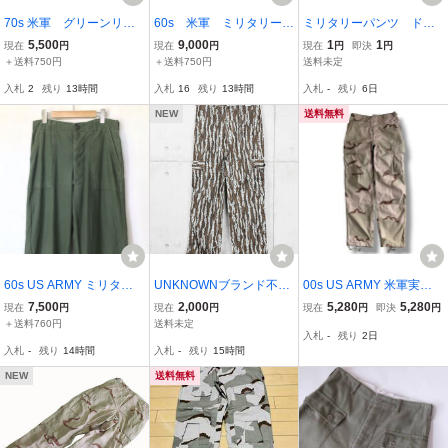
70s 米軍 グリーンリー
60s 米軍 ミリタリー
ミリタリーパンツ ドイ
フ ミックスリーフ ナ
ジャングルファティー
ツ軍 防水系 サイズLく
5,500
9,000
1
1
現在
円
現在
円
現在
円
即決
円
ム戦 NAM戦 ミリタリ
グ パンツ リップスト
らいウエストゴム 訳あ
＋送料750円
＋送料750円
送料未定
ー 雰囲気系 Vintage
ップ ナム戦 NAM戦
りサスペンダー留め具片
入札
2
残り
13時間
入札
16
残り
13時間
入札
-
残り
6日
スコービル ヴィンテージ
方無し 1円スタート ユ
ーロ古着
NEW
送料無料
60s US ARMY ミリタリ
UNKNOWNブランド不明
00s US ARMY 米軍実物 3
ー ベイカーパンツ OG-10
◆USA製 6ポケット カー
Cデザートカーゴパンツ S
7,500
2,000
5,280
5,280
現在
円
現在
円
現在
円
即決
円
7 ファティーグパンツ 軍
ゴパンツ◆トレバークカ
-R ベージュ
＋送料760円
送料未定
入札
-
残り
2日
パン 軍物 米軍実物 / USA
モ◆W34
入札
-
残り
14時間
入札
-
残り
15時間
製 アメリカ製 アーミー N
AVY USAF 40s50s
NEW
送料無料