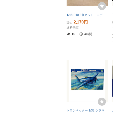
1/48 P40 3個セット エデュアルド N型 モーヴ M型 キティホーク
2,170円
現在
送料未定
10
4時間
トランペッター 1/32 グラマン F8F-2 ベアキャット プラモデル