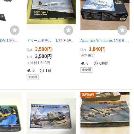
【即決】AMERCOM 1944年 ボーイング B-17F フライングフォートレス
ドリームモデル 1/72 F-5FタイガーⅡアグレッサー アドバーサリー アメリカ海軍 海兵隊 スイス ハセガワ タミヤ F-5E USMC NAVY
Accurate Miniatures 1/48 B-25G Mitchell プラモデル #3432
3,500円
1,840円
現在
現在
送料未定
3,500円
即決
＋送料1,540円
8
6時間
未使用
0
1日
未使用
送料無料