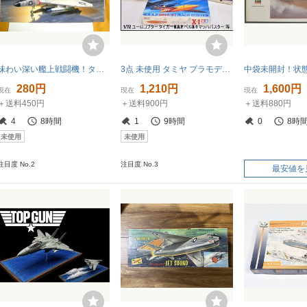
味わい深い艦上戦闘機！タミヤ1/72F4D-1スカイレイ 超破格価 商品説明全文必読 同梱・お取り置きも歓迎いたします 異次元航法堂
3点 未使用 タミヤ プラモデル 1/72 ユーロコプター タイガーH.A.P. ベルX-1 マッハバスター ヒューズAH-6 ナイトフォックス TAMIYA 保管品
280円
1,210円
1,600円
現在
現在
現在
＋送料450円
＋送料900円
＋送料880円
4
8時間
1
9時間
0
8時
未使用
未使用
注目度 No.2
注目度 No.3
最安値を