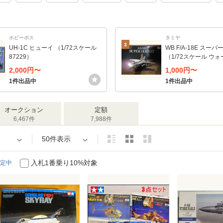
ホビーボス
タミヤ
3
UH-1C ヒューイ （1/72スケール
WB F/A-18E スー
87229）
（1/72スケール ウォ
46 60746）
2,000円〜
1,000円〜
1件出品中
1件出品中
オークション
定額
6,467件
7,988件
50件表示
入札1番乗り10%対象
定中