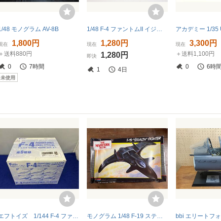
1/48 モノグラム AV-8B
1/48 F-4 ファントムII イジェクションシート 2機分
1,800円
1,280円
3,300円
現在
現在
現在
＋送料880円
＋送料1,100円
1,280円
即決
0
7時間
0
6時
1
4日
未使用
エフトイズ 1/144 F-4 ファントム II ファイルスペシャルvol.37 10個入りBOX
モノグラム 1/48 F-19 ステルスファイター プラモデル当時物絶版