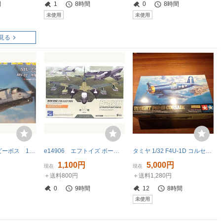
間
1
8時間
0
8時間
未使用
未使用
見る
未使用美品 ホビーボス 1/48 MV-22 オスプレイ 未組立キット
e14906 エフトイズ ボーイングコレクション リブート B-52H プラモデル (24) 未開封
タミヤ 1/32 F4U-1D コルセア 未組立 保管品
円
1,100円
5,000円
現在
現在
＋送料800円
＋送料1,280円
0
9時間
12
8時間
未使用