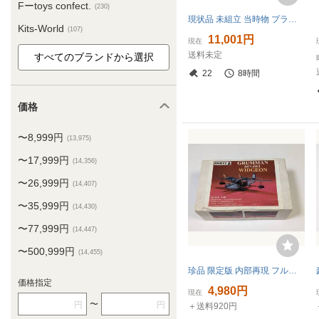
Fーtoys confect.
(230)
現状品 未組立 当時物 プラモデル 戦闘機 世界の複葉機おまとめ 24個 レベル マルサン ハセガワ オオタキ AIRFIX アメリカ ドイツ イギリス
Kits-World
(107)
11,001円
現在
送料未定
22
8時間
価格
〜8,999円
(13,975)
〜17,999円
(14,356)
〜26,999円
(14,407)
〜35,999円
(14,430)
〜77,999円
(14,447)
〜500,999円
(14,455)
珍品 限定版 内部再現 フルレジンキット Sinifer シニファー 1/48 グラマン ウィジョン J4F1-J4F2
価格指定
4,980円
現在
〜
円
円
＋送料920円