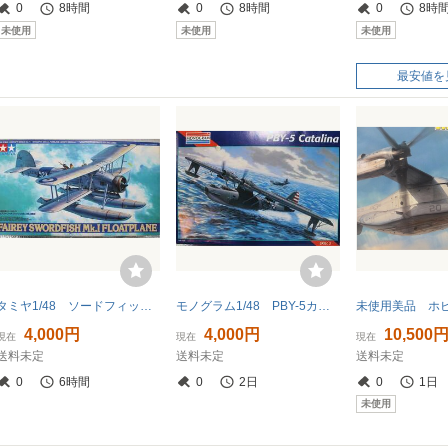
0
8時間
0
8時間
0
8時
未使用
未使用
未使用
最安値を
タミヤ1/48 ソードフィッシュMk.1 水上機型
モノグラム1/48 PBY-5カタリナ
4,000円
4,000円
10,500
現在
現在
現在
送料未定
送料未定
送料未定
0
6時間
0
2日
0
1日
未使用