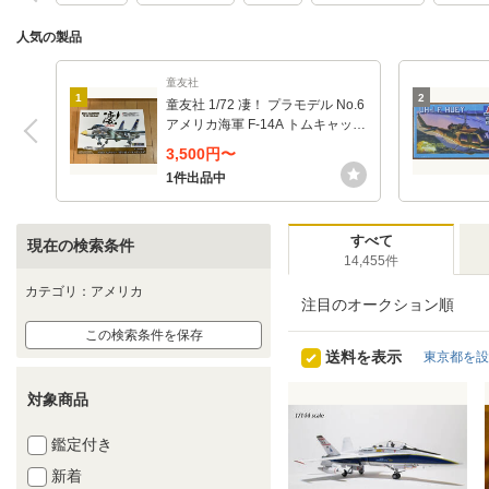
人気の製品
童友社
1
2
童友社 1/72 凄！ プラモデル No.6
アメリカ海軍 F-14A トムキャット
VF-143 プーキンドッグス 色分け
3,500円〜
済みプラモデル 成形色
1件出品中
すべて
現在の検索条件
14,455件
カテゴリ：アメリカ
注目のオークション順
この検索条件を保存
送料を表示
東京都を設
対象商品
鑑定付き
新着