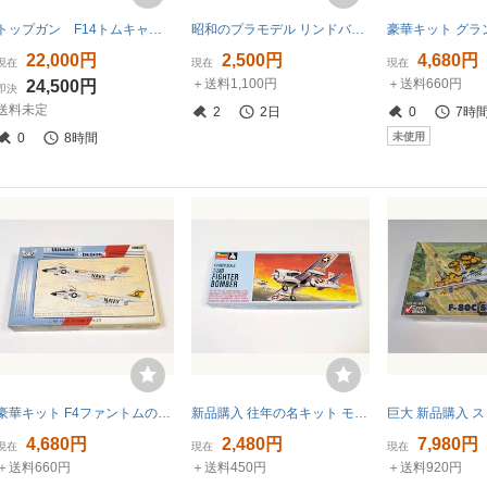
トップガン F14トムキャット マーベリック機 ミグ28 レジンジオラマ
昭和のプラモデル リンドバーグ F-8A CRUSADER モーターライズ ジェットサウンド モーターから作れます
22,000円
2,500円
4,680円
現在
現在
現在
＋送料1,100円
＋送料660円
24,500円
即決
送料未定
2
2日
0
7時
未使用
0
8時間
豪華キット F4ファントムの始祖 グランドフェニックス 1/48 マクダネル F3H-2N デーモン エッチングパーツ レジンパーツ付き
新品購入 往年の名キット モノグラム 1/72 ノースアメリカン T-28D 軽攻撃機
4,680円
2,480円
7,980円
現在
現在
現在
＋送料660円
＋送料450円
＋送料920円