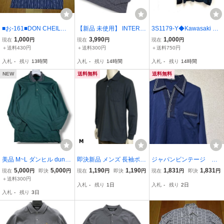
■お-161■DON CHEIL
【新品 未使用】 INTERM
3S1179-Y◆Kawasaki カ
長袖ポロシャツ サイズ
EZZO インターメッツォ
ワサキ 長袖ポロシャツ ロ
1,000
3,990
1,000
現在
円
現在
円
現在
円
Ｍ
レナウン 春夏★ シアサッ
ゴ刺繍 ビッグロゴ メッシ
＋送料430円
＋送料300円
＋送料750円
カー 長袖 チェック ポロ
ュヨーク プルオーバー メ
入札
-
残り
13時間
入札
-
残り
14時間
入札
-
残り
14時間
シャツ 日本製 Sz.M メン
ンズ トップス ◆sizeM ブ
ズ
ラック 綿
NEW
送料無料
送料無料
美品 M~L ダンヒル dunhil
即決新品 メンズ 長袖ポロ
ジャパンビンテージ 日
l 長袖ニットポロシャツ
シャツ 形状安定 カノコポ
本製 Astec LIVE 長袖ポロ
5,000
5,000
1,190
1,190
1,831
1,831
現在
円
即決
円
現在
円
即決
円
現在
円
即決
円
ストレッチ 胸ポケット ロ
ロ ブラック M ポケット
シャツ ネイビー ラインデ
＋送料300円
入札
-
残り
1日
入札
-
残り
2日
ゴ刺繍 イタリア製 メンズ
送料無料 長袖 ポロ
ザイン ヴィンテージ風 レ
入札
-
残り
3日
グリーン 38
トロ メンズMサイズ相当