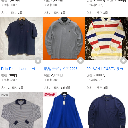
1,920
1,920
2,500
2,500
現在
円
現在
円
現在
円
即決
円
シャツ M 黒 【td1961218
シャツ M 紺 【td1961218
袖ポロシャツ イエロ
＋送料900円
＋送料900円
＋送料230円
_99_M】Teddy Bear ロゴ
_79_M】Teddy Bear ロゴ
ー ベージュ カノコ
入札
-
残り
1日
入札
-
残り
1日
入札
-
残り
2日
刺繍 熊 ベア カノコ スポ
刺繍 熊 ベア カノコ スポ
Crocodile Mサイズ ワ
ーツ ゴルフ
ーツ ゴルフ
ンポイント
Polo Ralph Lauren ポロ
新品 テディベア 2025年
90s VAN HEUSEN ラガー
ラルフローレン 半袖ポロ
秋冬 コットン 長袖 ポロ
シャツ 長袖 Mサイズ ヴィ
700
2,090
2,000
現在
円
現在
円
現在
円
シャツ ネイビー M ポニー
シャツ M 【td1953051_9
ンテージ ビンテージ シン
＋送料230円
＋送料900円
＋送料520円
刺繍入り ボタンブランド
7_M】Teddy Bear コット
グルステッチ
入札
1
残り
2日
入札
-
残り
13時間
入札
-
残り
3日
ロゴ入り 織り柄ストラ
ン ロゴ 熊 ベア カノコ ス
イプ
ポーツ ゴルフ
NEW
送料無料