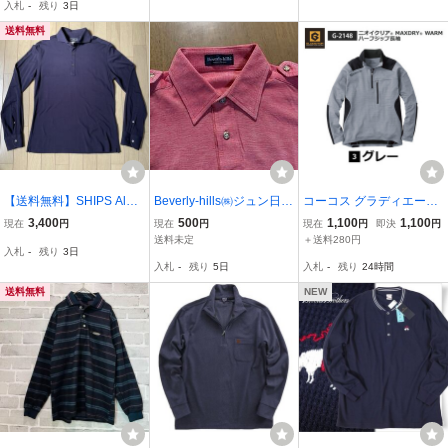
入札
-
残り
3日
2 3271Q♪
スポーツ WARM
送料無料
【送料無料】SHIPS Albin
Beverly-hills㈱ジュン日本
コーコス グラディエータ
i社 鹿の子 ポロシャツ 濃
製 綿100％ 赤ピン
ー ニオイクリア 秋冬 【
3,400
500
1,100
1,100
現在
円
現在
円
現在
円
即決
円
紺 長袖 M
ク/長袖ポロシャツ
G-2148 】ハーフジップ長
送料未定
＋送料280円
入札
-
残り
3日
袖裏起毛 ■Ｍサイズ■グレ
入札
-
残り
5日
入札
-
残り
24時間
ー色 ※ネコポス発送
送料無料
NEW