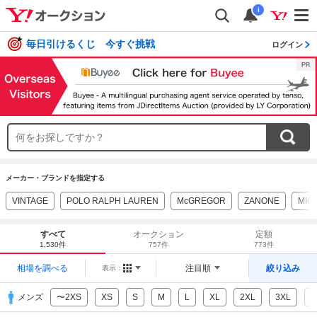
i
毎日引けるくじ 今すぐ挑戦
ログイン
メーカー・ブランドを指定する
VINTAGE
POLO RALPH LAUREN
McGREGOR
ZANONE
MIC
すべて
オークション
定額
1,530件
757件
773件
相場を調べる
注目順
絞り込み
表示：
メンズ
〜2XS
XS
S
M
L
XL
2XL
3XL
4