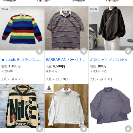
1件出品中
1件出品中
1件出品中
1件出品中
(ポケット付) (ローブ
(ポケット付) (ローブ
リード) ブラック
リード) ホワイト
NEW
NEW
★ Lands' End ランズエン
BARBARIAN バーバリア
ポロシャツ メンズ ゆった
ド ポロシャツ ラガーシャ
ン カナダ製 肉厚 ボーダ
り 長袖ポロシャツ トップ
1,100
4,580
300
現在
円
現在
円
現在
円
ツ 長袖 トップス ボーダ
ー ラガーシャツ ポロシャ
ス 大きいサイズ 幾何柄
＋送料840円
送料未定
＋送料800円
ー カラフル 個性的 M メ
ツ グレーベース メンズM
無地ポロシャツ プルオー
入札
-
残り
2日
入札
-
残り
3日
入札
-
残り
1日
ンズ
美品
バー 長袖 25-90213/黒
M