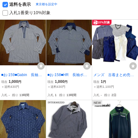
送料を表示
東京都を設定中
入札1番乗り10%対象
10%対象
■お-159■Gabin 長袖ポ
■お-158■HR 長袖ポロ
メンズ 古着まとめ売
ロシャツ サイズＭ
シャツ サイズＭ
り 7点セット トップ
1,000
1,000
1
現在
円
現在
円
現在
円
ス ボトムス ブランド
＋送料430円
＋送料430円
＋送料1,100円
MIX 春 夏 秋服 ヴィン
入札
-
残り
13時間
入札
1
残り
13時間
入札
-
残り
2日
テージ
NEW