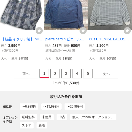
【新品 イタリア製】 MIL
pierre cardin ピエールカ
80s CHEMISE LACOSTE
LENNIO ミレニオ 通年★
ルダン メンズ 長袖ポロシ
シュミーズ ラコステ LON
3,990
487
980
1,100
現在
円
現在
円
即決
円
現在
円
長袖 チェック柄 ポロシャ
ャツ 濃青 クリーニング済
G SLEEVE 長袖 ポロシャ
＋送料300円
送料は商品ページ参照
＋送料230円
ツ Sz.M メンズ 紺 ネイビ
み
ツ M ホワイト ブラック
入札
-
残り
14時間
入札
-
残り
13時間
入札
-
残り
10時間
ー 未使用
白 黒 総柄 鹿の子 刺繍 ロ
ゴ ビンテージ
前へ
1
2
3
4
5
次へ
1〜60件/1,530件
絞り込み条件を追加
〜6,999円
〜13,999円
〜20,999円
価格帯
送料無料
未使用
中古
個人（Yahoo!オークション）
オプション
その他
ストア
新着