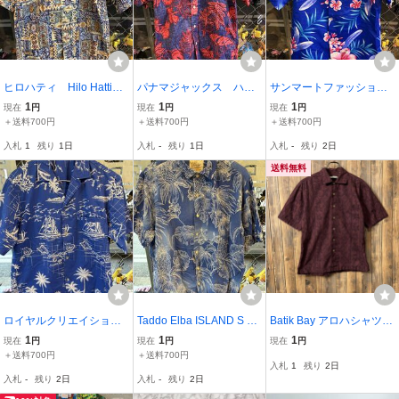
ヒロハティ Hilo Hattie
パナマジャックス ハワ
サンマートファッション
MADE IN HAWAII S 裏使
イ Sくらい 裏使い リ
ズ SUNMART FASHION
1
1
1
現在
円
現在
円
現在
円
い バティク柄 プルオ
ーフ柄 ハワイアンシャ
S MADE IN HAWAII U.S.
＋送料700円
＋送料700円
＋送料700円
ーバー ハワイアンシャ
ツ アロハシャツ ネイ
A. Sくらい 花柄 リーフ
入札
1
残り
1日
入札
-
残り
1日
入札
-
残り
2日
ツ アロハシャツ
ビー
柄 ハワイアンシャツ
アロハシャツ ブルー
送料無料
ロイヤルクリエイション
Taddo Elba ISLAND S リ
Batik Bay アロハシャツ
ズ MADE IN HAWAII S
ーフ柄 ハワイアンシャ
ハワイアンシャツ S バー
1
1
1
現在
円
現在
円
現在
円
ハワイ諸島柄 ヤシの木
ツ アロハシャツ ブル
ガンディ えんじ ボタニカ
＋送料700円
＋送料700円
入札
1
残り
2日
柄 ヨット柄 ハワイア
ー
ル パームツリー ヤシの木
入札
-
残り
2日
入札
-
残り
2日
ンシャツ アロハシャ
総柄 US古着 半袖