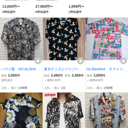
ーフ」 TROPICAL
0U90N 1000
13,000円〜
27,900円〜
1,999円〜
FISHHOALOHA メン
3件出品中
6件出品中
1件出品中
ズ
ハワイ製 HO ALOHA ア
東京ディズニーリゾート
Go Barefoot S アメリカ
ロハシャツ 総柄 S 2607
アロハシャツ ティガー 半
製
2,000
2,480
2,480
3,000
現在
円
現在
円
即決
円
現在
円
-316
袖シャツ ディズニー Disn
送料未定
＋送料230円
＋送料600円
ey RESORT ディズニー
入札
-
残り
13時間
入札
-
残り
1日
入札
-
残り
15時間
リゾート S
送料無料