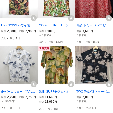
UNKNOWN ハワイ製 コ
COOKE STREET クッ
高級 トミー バハマ ビス
ットンアロハシャツ Sサ
クストリート ボタンダ
コース 100% 総柄 アロハ
2,980
2,980
1,100
3,600
現在
円
即決
円
現在
円
現在
円
イズ 裏地仕様
ウン コットン アロハ
シャツ S / TOMMY BAHA
＋送料360円
送料未定
入札
-
残り
1日
シャツ 正規品 コスト
MA ハワイアン / 32
入札
2
残り
14時間
入札
-
残り
14時間
コホール ハワイアンシ
ャツ BDシャツ
送料無料
d■パームウェーブ/PALM
SUN SURF◆アロハシャ
TWO PALMS トゥーパー
WAVE HAWAII 総柄 半袖
ツ/S/レーヨン/SS31603
ムス パイナップル柄 ア
2,750
2,750
11,660
2,800
現在
円
即決
円
現在
円
現在
円
開衿アロハシャツ【S】
ロハシャツ 半袖シャ
＋送料800円
11,660
送料未定
即決
円
白/MENS/52【中古】■
ツ 開襟シャツ
入札
-
残り
3日
入札
1
残り
3日
入札
-
残り
4日