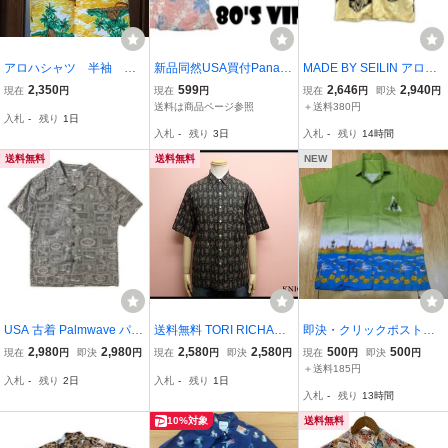
アロハシャツ 半袖 ア
新品同然USA買付Panam
MADE BY SEILIN アロハ
メリカ製 イエロー系 p
a Jacks★半袖ハワイアン
半袖シャツ size1/ベージ
2,350
599
2,646
2,940
現在
円
現在
円
現在
円
即決
円
acifica HAWAII USA 椰
シャツ★ピンク★S
ュ系×ブラック
送料は商品ページ参照
＋送料380円
入札
-
残り
1日
子の木柄
入札
-
残り
3日
入札
-
残り
14時間
送料無料
送料無料
NEW
USA 古着 Palmwave パー
送料無料 TORI RICHARD
即決・クリックポスト発
ムウェーブ アロハシャツ
アロハシャツ・S◆トリリ
送・タイで購入した'スパ
2,980
2,980
2,580
2,580
500
500
現在
円
即決
円
現在
円
即決
円
現在
円
即決
円
ハワイアン 開襟 オープン
チャード/USA製/半袖シャ
ンブリー県ブンチャワー
＋送料185円
入札
-
残り
2日
入札
-
残り
1日
カラー くすみカラー 【E
ツ/メンズ/26水2-13
クの風景'の半袖シャツ・
入札
-
残り
13時間
237】
黄緑・Ｍ表記ですがＳに
近いサイズ感です
10%対象
送料無料