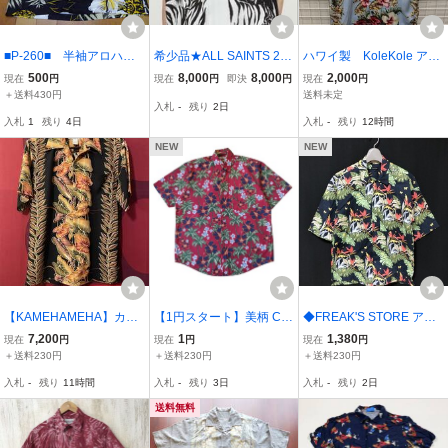
■P-260■ 半袖アロハシ
希少品★ALL SAINTS 23s
ハワイ製 KoleKole アロ
ャツ 半袖シャツ サイ
s レーヨン アロハシャツ
ハシャツ 総柄 S 2607-3
500
8,000
8,000
2,000
現在
円
現在
円
即決
円
現在
円
ズＳ
虎シャツ オールセインツ
18
＋送料430円
送料未定
入札
-
残り
2日
WILD CAT SS SHIRTS
入札
1
残り
4日
入札
-
残り
12時間
NEW
NEW
【KAMEHAMEHA】カメ
【1円スタート】美柄 CR
◆FREAK'S STORE アロ
ハメハ アロハシャツ US/
OSSINGS アロハシャツ S
ハシャツ 半袖シャツ サ
7,200
1
1,380
現在
円
現在
円
現在
円
Sサイズ【USED美品】9
赤 ハイビスカス パームツ
イズS
＋送料230円
＋送料230円
＋送料230円
0’s MADE IN HAWAII ハ
リー
入札
-
残り
11時間
入札
-
残り
3日
入札
-
残り
2日
ワイ製
送料無料