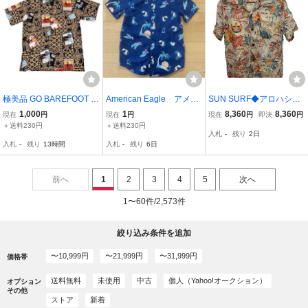
極美品 GO BAREFOOT ゴ
American Eagle アメリ
SUN SURF◆アロハシャ
ーベアフット USA製 ブラ
カンイーグル アロハシ
ツ/S/レーヨン/WHT/総柄/
1,000
1
8,360
8,360
現在
円
現在
円
現在
円
即決
円
ックベース The Endless
ャツ コットン 総柄
SS38563//
＋送料230円
＋送料230円
入札
-
残り
2日
Summer Surf Flicks コッ
ヤシの木 サンセット
入札
-
残り
13時間
入札
-
残り
6日
トンレーヨンアロハシャ
半袖 夏物 メンズ
ツ S
前へ
1
2
3
4
5
次へ
1〜60件/2,573件
絞り込み条件を追加
〜10,999円
〜21,999円
〜31,999円
価格帯
送料無料
未使用
中古
個人（Yahoo!オークション）
オプション
その他
ストア
新着