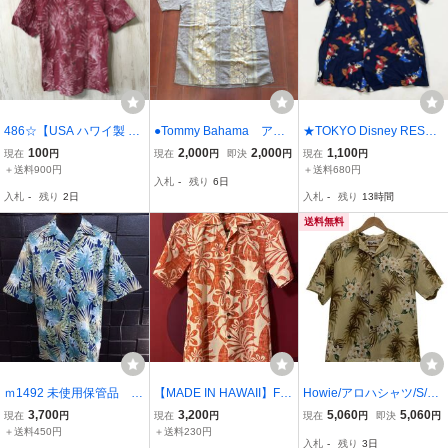
486☆【USA ハワイ製 ハ
●Tommy Bahama アロ
★TOKYO Disney RESOR
イビスカス柄 アロハシャ
ハシャツ S サイズ
T 東京ディズニーリゾー
100
2,000
2,000
1,100
現在
円
現在
円
即決
円
現在
円
ツ】Bishop St. 赤 S
ト ファンタジア ミッキー
＋送料900円
＋送料680円
入札
-
残り
6日
アロハシャツ 半袖トップ
入札
-
残り
2日
入札
-
残り
13時間
ス レーヨン ネイビー S メ
ンズ レディース
送料無料
ｍ1492 未使用保管品 T
【MADE IN HAWAII】F&
Howie/アロハシャツ/S/コ
ORI RICHARD HONOLU
K アロハシャツ US/Sサイ
ットン/BEG/総柄//
3,700
3,200
5,060
5,060
現在
円
現在
円
現在
円
即決
円
LU アロハシャツ MAD
ズ【USED美品】ハワイ
＋送料450円
＋送料230円
入札
-
残り
3日
E IN USA ネイビー×グ
製 ボタニカル柄