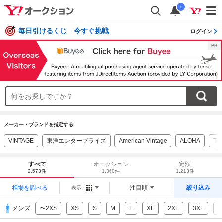
i
毎日引けるくじ 今すぐ挑戦
ログイン
メーカー・ブランドを指定する
VINTAGE
東洋エンタープライズ
American Vintage
ALOHA
To
すべて
オークション
定額
2,573件
1,360件
1,213件
相場を調べる
注目順
絞り込み
表示：
メンズ
〜2XS
XS
S
M
L
XL
2XL
3XL
4