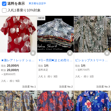
送料を表示
東京都を設定中
入札1番乗り10%対象
NEW
★激レア！レッド シェル
￥1～売切■(まとめ売り)■
ビショップストリート B
柄レアカラー★レインボ
夏本番！■アロハシャツ■
ishop St. MADE IN HAWA
20,000
1
1
現在
円
現在
円
現在
円
ーカントリー 半袖アロ
25枚セット■ハワイアン
II S バティク柄 ハワイア
20,000
送料未定
＋送料700円
即決
円
ハシャツ ユニセックスS
シャツ■お祭り花火海山イ
ンシャツ アロハシャ
＋送料600円
入札
1
残り
3日
入札
-
残り
1日
サイズ タグ付新品同様
ベント■古着卸■ベール 輸
ツ グリーン
入札
-
残り
5日
入■KT-L-6
注目度 No.1
注目度 No.2
注目度 No.3