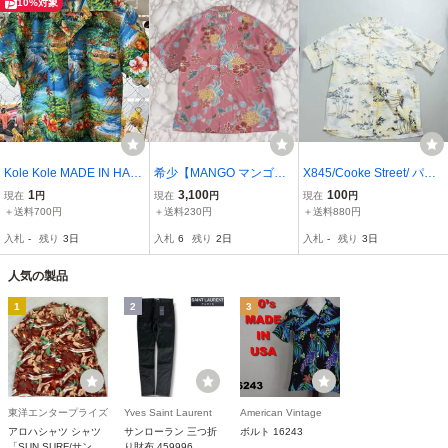
ツ ブルー
10%対象
Kole Kole MADE IN HAW
希少【MANGO マンゴ
X845/Cooke Street/ パー
AII S 風景柄 ハワイアン
【商品名】OKINAWA ORI
ムツリー 総柄 アロハシャ
1
3,100
100
現在
円
現在
円
現在
円
シャツ アロハシャツ
GINAL/かりゆしシャツ か
ツ / Sサイズ / 黄 白 / Cook
＋送料700円
＋送料230円
＋送料880円
りゆしウェア/シャツ 半袖
e Street ホノルル / ヤシの
入札
-
残り
3日
入札
6
残り
2日
入札
-
残り
3日
シャツ/アロハシャツ
木
人気の製品
1
2
3
東洋エンタープライズ
Yves Saint Laurent
American Vintage
アロハシャツ シャツ
サンローラン 三つ折
ボルト 16243
「SUN SURF/サンサ
り財布 459996