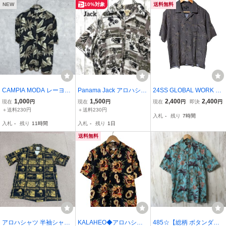
NEW
10%対象
送料無料
CAMPIA MODA レーヨン
Panama Jack アロハシャ
24SS GLOBAL WORK 総
100% 総柄 アロハシャツ
ツ レーヨン メンズ 海外
柄オープンカラーシャツ
1,000
1,500
2,400
2,400
現在
円
現在
円
現在
円
即決
円
S 黒 リーフ柄 開襟シャツ
古着 ハワイアンシャツ パ
S レーヨン 花柄 開襟 半袖
＋送料230円
＋送料230円
入札
-
残り
7時間
オープンカラー 半袖 ボタ
ームツリー 総柄 トレンド
グレー アロハ リゾートFl
入札
-
残り
11時間
入札
-
残り
1日
ニカル ブラック
バイク Sサイズ メンズ.
oral Open Collar Shirt Ra
yon Blend
送料無料
アロハシャツ 半袖シャツ
KALAHEO◆アロハシャ
485☆【総柄 ボタンダウ