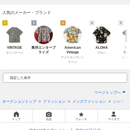
人気のメーカー・ブランド
1
2
3
4
5
VINTAGE
東洋エンタープ
American
ALOHA
To
ライズ
Vintage
Ba
ヴィンテージ
アロハ
アメリカンヴィン
トミー
テージ
指定した条件
ページトップへ
オークショントップ
ファッション
メンズファッション
シャツ
トップ
出品
ウォッチ
マイオク
Yahoo!オークション
Yahoo!フリマ