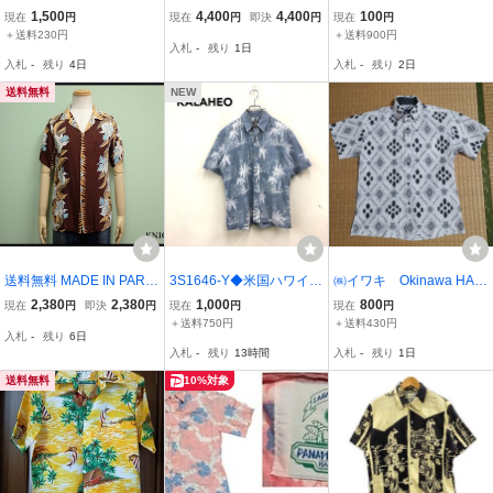
MADE in Hawaii
ツ/S/レーヨン/BLK/総柄//
ン アロハシャツ】COOK
1,500
4,400
4,400
100
現在
円
現在
円
即決
円
現在
円
E STREET マルチカラー
＋送料230円
＋送料900円
入札
-
残り
1日
S
入札
-
残り
4日
入札
-
残り
2日
送料無料
NEW
送料無料 MADE IN PARA
3S1646-Y◆米国ハワイ製
㈱イワキ Okinawa HAR
DISE レイボーダー柄アロ
◆KALAHEO カラヘオ ア
ES 半袖ボタンダウン
2,380
2,380
1,000
800
現在
円
即決
円
現在
円
現在
円
ハシャツ◆ビンテージ/US
ロハシャツ スクエアシャ
幾何学模様 ウミガメ
＋送料750円
＋送料430円
入札
-
残り
6日
A製/アメリカ古着/半袖/メ
ツ 半袖 総柄 サイドスリ
柄 白黒 サイズS ポリ
入札
-
残り
13時間
入札
-
残り
1日
ンズ/25*5*4-6
ット トップス 夏物 ◆size
エステル65%綿35% 古
S ブルー系 綿
着
送料無料
10%対象