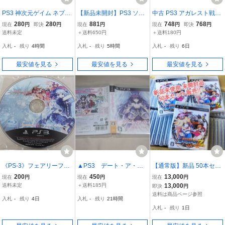
PS3 神次元ゲイム ネプテ
【新品未開封】PS3 ソフ
中古 PS3 アガレスト戦記
ューヌV(ビクトリー) 通常
ト 超次元ゲイム ネプテュ
2
280
280
881
748
768
現在
円
即決
円
現在
円
現在
円
即決
円
版【中古品】即決
ーヌmk2 Best版 3916-A-8
送料未定
＋送料650円
＋送料180円
-1
入札
-
残り
4時間
入札
-
残り
5時間
入札
-
残り
6日
最安値を見る
最安値を見る
最安値を見る
《PS-3》フェアリーフェ
▲PS3 デート・ア・ラ
【通常版】新品 50本セッ
ンサーエフ 中古品
イブ 凛祢ユートピア
ト 圧倒的遊戯 ムゲンソウ
200
450
13,000
現在
円
現在
円
現在
円
ルズZ 景品 せどり 大量 P
送料未定
＋送料185円
13,000
即決
円
S3 プレステ3 交換ケース
送料は商品ページ参照
入札
-
残り
4日
入札
-
残り
21時間
ムゲンソウルズ 入手困難
入札
-
残り
1日
品