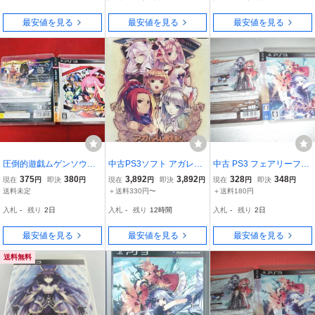
最安値を見る
最安値を見る
最安値を見る
圧倒的遊戯ムゲンソウル
中古PS3ソフト アガレス
中古 PS3 フェアリーフェ
ズ 即購入！ 多数出品
ト戦記ZERO[限定版]
ンサー エフ 動作保証 同
375
380
3,892
3,892
328
348
現在
円
即決
円
現在
円
即決
円
現在
円
即決
円
中！！
梱可
送料未定
＋送料330円〜
＋送料180円
入札
-
残り
2日
入札
-
残り
12時間
入札
-
残り
2日
最安値を見る
最安値を見る
最安値を見る
送料無料