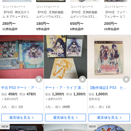
コンパイルハート
コンパイルハート
コンパイルハート
コンパイルハート
【PS3】 神次元ゲイ
【PS3】 圧倒的遊戯
【PS3】 圧倒的遊戯
【PS3】 フェアリ
ム ネプテューヌV [通
ムゲンソウルズZ [通
ムゲンソウルズZ [限
フェンサー エフ
常版］
常版］
定版］
（fairy fencer f） [
280円〜
180円〜
650円〜
200円〜
常版］
11件出品中
9件出品中
6件出品中
10件出品中
中古 PS3 デート・ア・ラ
デート・ア・ライブ 凛祢
【動作保証】PS3 たっ
イブ 或守インストール 動
ユートピア PS3 限定版 Pl
ち、しよっ！ ～Love App
458
478
1,300
1,300
1,000
現在
円
即決
円
現在
円
即決
円
現在
円
作保証 同梱可
ayStation3 プレイステー
lication～
＋送料180円
＋送料520円
送料未定
ション3 DATE A LIVE
入札
-
残り
2日
入札
-
残り
2時間
入札
-
残り
1日
最安値を見る
最安値を見る
最安値を見る
NEW
NEW