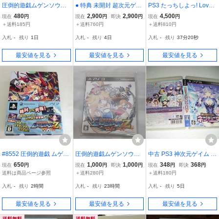
圧倒的遊戯ムゲンソウル
● 特典 未開封 超次元ゲイ
PS3 たっちしよっ! Love
ズ（PS3）
ム ネプテューヌV 限定版
Application 限定版 新品
480
2,900
2,900
4,500
現在
円
現在
円
即決
円
現在
円
ネプテューヌ ゲームソフ
＋送料185円
＋送料760円
＋送料810円
ト 2点セット フィギュア
入札
-
残り
1日
入札
-
残り
4日
入札
-
残り
37分19秒
CD 中古 潰れあり 71126
最安値を見る
最安値を見る
最安値を見る
#8552 圧倒的遊戯 ムゲン
圧倒的遊戯ムゲンソウル
中古 PS3 神次元ゲイム ネ
ソウルズZ 限定版 PS3
ズZ 通常版 PS3 Playstatio
プテューヌV 動作保証 同
650
1,000
1,000
348
368
現在
円
現在
円
即決
円
現在
円
即決
円
n3 ゲームソフト 未開封
梱可
送料は商品ページ参照
＋送料280円
＋送料180円
入札
-
残り
2時間
入札
-
残り
23時間
入札
-
残り
5日
最安値を見る
最安値を見る
最安値を見る
送料無料
送料無料