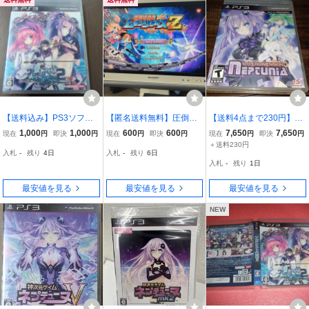
【送料込み】PS3ソフト
【匿名送料無料】圧倒的
【送料4点まで230円】
『アガレスト戦記2』
遊戯 ムゲンソウルズZ プ
【PS3】HYPERDIMENSI
1,000
1,000
600
600
7,650
7,650
現在
円
即決
円
現在
円
即決
円
現在
円
即決
円
レイステーション3 PS3
ON NEPTUNIA 海外版
＋送料230円
入札
-
残り
4日
入札
-
残り
6日
プレステ3【K-2396】
【動作確認済】
入札
-
残り
1日
最安値を見る
最安値を見る
最安値を見る
NEW