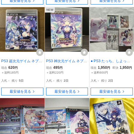
最安値を見る
最安値を見る
最安値を見る
NEW
PS3 超次元ゲイム ネプテ
PS3 神次元ゲイム ネプテ
● PS3 たっち、しよっ！
ューヌ 通常版 中古
ューヌⅤ
Love Application 限定版/
620
495
1,950
1,950
現在
円
現在
円
現在
円
即決
円
ゲーマガ ポスター付/特典
＋送料185円
＋送料220円
＋送料600円
未開封 フィギュア マスコ
入札
-
残り
5日
入札
-
残り
2日
入札
-
残り
2日
ット チャーム ポストカー
ド ゲーム
最安値を見る
最安値を見る
最安値を見る