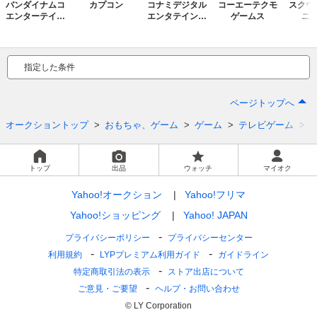
バンダイナムコ
カプコン
コナミデジタル
コーエーテクモ
スクウ
エンターテイン
エンタテインメ
ゲームス
ニ
メント
ント
指定した条件
ページトップへ
オークショントップ
おもちゃ、ゲーム
ゲーム
テレビゲーム
トップ
出品
ウォッチ
マイオク
Yahoo!オークション
Yahoo!フリマ
Yahoo!ショッピング
Yahoo! JAPAN
プライバシーポリシー
プライバシーセンター
利用規約
LYPプレミアム利用ガイド
ガイドライン
特定商取引法の表示
ストア出店について
ご意見・ご要望
ヘルプ・お問い合わせ
© LY Corporation