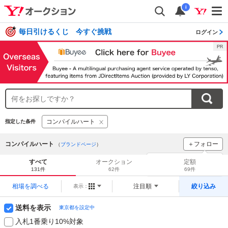
i
毎日引けるくじ 今すぐ挑戦
ログイン
コンパイルハート
指定した条件
コンパイルハート
＋フォロー
（
ブランドページ
）
ブランドをフォロー
して
すべて
オークション
定額
新着
をチェック！
131件
62件
69件
相場を調べる
注目順
絞り込み
表示：
送料を表示
東京都を設定中
入札1番乗り10%対象