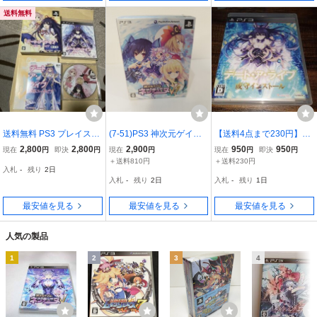
送料無料
送料無料 PS3 プレイステ
(7-51)PS3 神次元ゲイム
【送料4点まで230円】
ーション3 デート・ア・
ネプテューヌV 神限定版
【PS3】デート・ア・ラ
2,800
2,800
2,900
950
950
現在
円
即決
円
現在
円
現在
円
即決
円
ライブ 凜祢ユートピア 限
限定BOX フィギュア CD
イブ 或守インストール
＋送料810円
＋送料230円
入札
-
残り
2日
定版 PlayStation3 プレス
付 新品 未使用 コンパイ
【動作確認済】
入札
-
残り
2日
入札
-
残り
1日
テ3 DATE A LIVE PS3ソ
ルハート
フト
最安値を見る
最安値を見る
最安値を見る
人気の製品
1
2
3
4