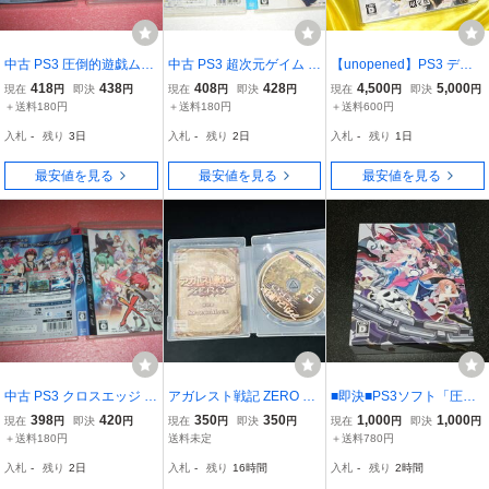
中古 PS3 圧倒的遊戯ムゲ
中古 PS3 超次元ゲイム ネ
【unopened】PS3 デー
ンソウルズZ
プテューヌmk2 動作保証
ト・ア・ライブ 或守イン
418
438
408
428
4,500
5,000
現在
円
即決
円
現在
円
即決
円
現在
円
即決
円
同梱可
ストール 限定版【未開
＋送料180円
＋送料180円
＋送料600円
封】
入札
-
残り
3日
入札
-
残り
2日
入札
-
残り
1日
最安値を見る
最安値を見る
最安値を見る
中古 PS3 クロスエッジ 動
アガレスト戦記 ZERO 即
■即決■PS3ソフト「圧倒
作保証 同梱可
売り！
的遊戯ムゲンソウルズZ
398
420
350
350
1,000
1,000
現在
円
即決
円
現在
円
即決
円
現在
円
即決
円
限定版」■
＋送料180円
送料未定
＋送料780円
入札
-
残り
2日
入札
-
残り
16時間
入札
-
残り
2時間