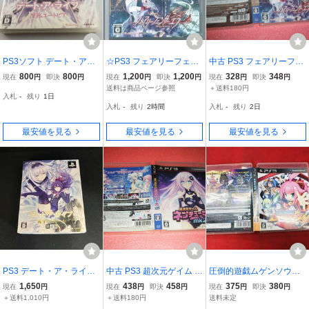
PS3ソフト デート・ア・
☆PS3 フェアリーフェン
中古 PS3 フェアリーフェ
ライブ 凜祢ユートピア 20
サー エフ (通常版)
ンサー エフ 動作保証 同
800
800
1,200
1,200
328
348
現在
円
即決
円
現在
円
即決
円
現在
円
即決
円
13/06/27 BLJM-61047 49
梱可
送料は商品ページ参照
＋送料180円
入札
-
残り
1日
95857092864(STIBB461
入札
-
残り
2時間
入札
-
残り
2日
6)
最安値を見る
最安値を見る
最安値を見る
PS3 デート・ア・ライブ
中古 PS3 超次元ゲイム ネ
圧倒的遊戯ムゲンソウル
或守インストール
プテューヌmk2
ズ 即購入！ 多数出品
1,650
438
458
375
380
現在
円
現在
円
即決
円
現在
円
即決
円
中！！
＋送料1,010円
＋送料180円
送料未定