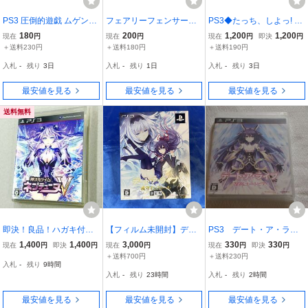
PS3 圧倒的遊戯 ムゲンソ
フェアリーフェンサーエ
PS3◆たっち、しよっ! - L
ウルズZ
フ PS3
ove Application -
180
200
1,200
1,200
現在
円
現在
円
現在
円
即決
円
＋送料230円
＋送料180円
＋送料190円
入札
-
残り
3日
入札
-
残り
1日
入札
-
残り
3日
最安値を見る
最安値を見る
最安値を見る
送料無料
即決！良品！ハガキ付！P
【フィルム未開封】デー
PS3 デート・ア・ライ
S3「神次元ゲイム ネプ
ト・ア・ライブ 或守イン
ブ 凛祢ユートピア
1,400
1,400
3,000
330
330
現在
円
即決
円
現在
円
現在
円
即決
円
テュームV：プレイステー
ストール[限定版] PS3
＋送料700円
＋送料230円
入札
-
残り
9時間
ション3」送料込！
ソフト
入札
-
残り
23時間
入札
-
残り
2時間
最安値を見る
最安値を見る
最安値を見る