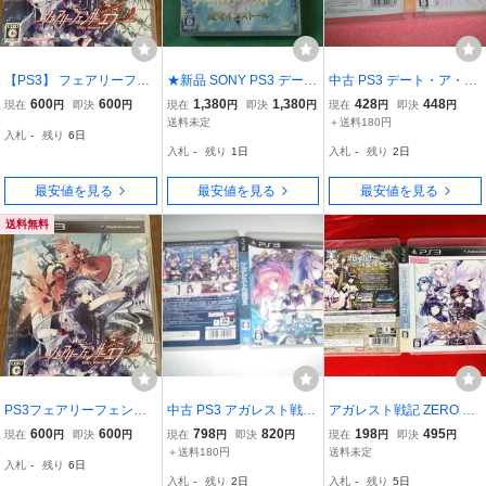
【PS3】 フェアリーフェ
★新品 SONY PS3 デー
中古 PS3 デート・ア・ラ
ンサー エフ （fairy fencer
ト・ア・ライブ 或守イン
イブ 凛祢ユートピア 動作
600
600
1,380
1,380
428
448
現在
円
即決
円
現在
円
即決
円
現在
円
即決
円
f） [通常版］
ストール DATE A LIVE
保証 同梱可
送料未定
＋送料180円
入札
-
残り
6日
入札
-
残り
1日
入札
-
残り
2日
最安値を見る
最安値を見る
最安値を見る
送料無料
PS3フェアリーフェンサ
中古 PS3 アガレスト戦記
アガレスト戦記 ZERO 最
ー エフ
2 動作保証 同梱可
安販売！商品説明必読！
600
600
798
820
198
495
現在
円
即決
円
現在
円
即決
円
現在
円
即決
円
＋送料180円
送料未定
入札
-
残り
6日
入札
-
残り
2日
入札
-
残り
5日