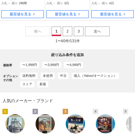
入札
-
残り
2時間
入札
-
残り
3日
入札
-
残り
4日
最安値を見る
最安値を見る
最安値を見る
前へ
1
2
3
次へ
1〜60件/131件
絞り込み条件を追加
〜1,999円
〜3,999円
〜4,999円
価格帯
送料無料
未使用
中古
個人（Yahoo!オークション）
オプション
その他
ストア
新着
人気のメーカー・ブランド
1
2
3
4
5