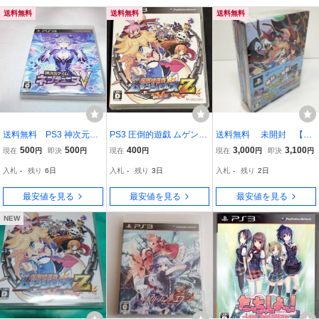
送料無料
送料無料
送料無料
送料無料 PS3 神次元ゲ
PS3 圧倒的遊戯 ムゲンソ
送料無料 未開封 【PS
イム ネプテューヌV[通常
ウルズZ 通常版 中古品 美
3】 圧倒的遊戯ムゲンソ
500
500
400
3,000
3,100
現在
円
即決
円
現在
円
現在
円
即決
円
版]プレイステーション
品
ウルズZ [限定版］
入札
-
残り
6日
入札
-
残り
3日
入札
-
残り
2日
３
最安値を見る
最安値を見る
最安値を見る
NEW