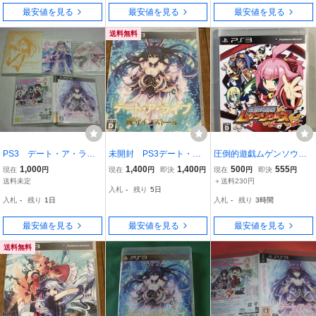
最安値を見る
最安値を見る
最安値を見る
送料無料
PS3 デート・ア・ライ
未開封 PS3デート・
圧倒的遊戯ムゲンソウル
ブ 凜祢ユートピア（限
ア・ライブ 或守インスト
ズ コンパイルハート P
1,000
1,400
1,400
500
555
現在
円
現在
円
即決
円
現在
円
即決
円
定版） (ケース・解説
ール
S3ソフト SONY プレイ
送料未定
＋送料230円
入札
-
残り
5日
書・特典付/外箱欠品)
ステーション3
入札
-
残り
1日
入札
-
残り
3時間
最安値を見る
最安値を見る
最安値を見る
送料無料