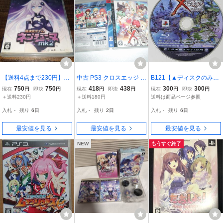
【送料4点まで230円】
中古 PS3 クロスエッジ 動
B121【▲ディスクのみ】
【動作確認済】超次元ゲ
作保証 同梱可
クロスエッジ BLJM 600
750
750
418
438
300
300
現在
円
即決
円
現在
円
即決
円
現在
円
即決
円
イム ネプテューヌmk2 限
86 PlayStation 3 ロー
＋送料230円
＋送料180円
送料は商品ページ参照
定版【PS3】
ルプレイング
入札
-
残り
6日
入札
-
残り
2日
入札
-
残り
6日
最安値を見る
最安値を見る
最安値を見る
NEW
もうすぐ終了