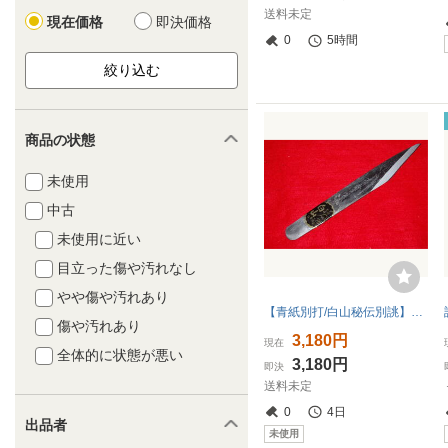
送料未定
現在価格
即決価格
0
5時間
商品の状態
未使用
中古
未使用に近い
目立った傷や汚れなし
やや傷や汚れあり
【青紙別打/白山秘伝別誂】【右型】最高級/本職用三木章龍印接木小刀24mm直型切味抜群！
傷や汚れあり
3,180円
現在
全体的に状態が悪い
3,180円
即決
送料未定
0
4日
出品者
未使用