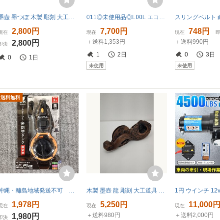
墨壺 墨つぼ 木製 彫刻 大工道具 アンティーク 古道具 古道具 墨坪
011◎未使用品◎LIXIL エコカラットプラス ビンテージオーク ECP-315 OAK2AN 303×151角平(リブ面) 20入
2,800円
7,700円
748円
現在
現在
現在
＋送料1,353円
＋送料990円
2,800円
即決
1
2日
0
3日
0
1日
未使用
未使用
送料無料
沖縄・離島地域発送不可 新品在庫処分品 【限定色/オレンジ】 シンワ ハンディ墨つぼ Jr.Plus 自動巻 79642
木製 墨壺 龍 彫刻 大工道具 墨つぼ アンティーク レトロ 工芸品
1,978円
5,250円
11,000
現在
現在
現在
＋送料980円
＋送料2,000円
1,980円
即決