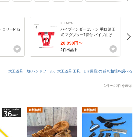
KIKAIYA
4
5
トロリーPR2
パイプベンダー 15トン 手動 油圧
式 アダプター7個付 パイプ曲げ 6
ヶ月保証 KIKAIYA
20,990円〜
2件出品中
大工道具一般(ハンドツール、大工道具 工具、DIY用品)の
落札相場を調べる
1件〜50件を表示
送料無料
送料無料