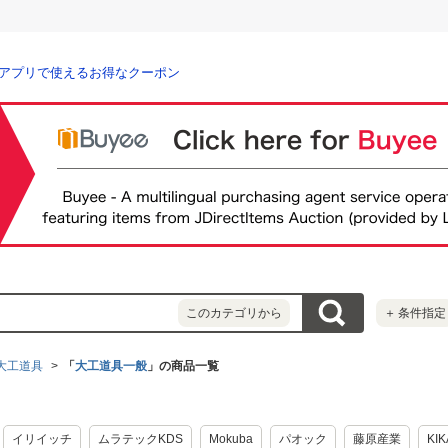
アプリで使えるお得なクーポン
このカテゴリから
＋
条件指定
大工道具
「
大工道具一般
」の商品一覧
イリイッチ
ムラテックKDS
Mokuba
パオック
藤原産業
KIK