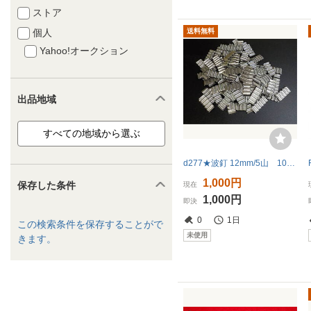
ストア
個人
送料無料
Yahoo!オークション
出品地域
d277★波釘 12mm/5山 100本 デットストック
1,000円
保存した条件
現在
1,000円
即決
0
1日
この検索条件を保存することがで
未使用
きます。