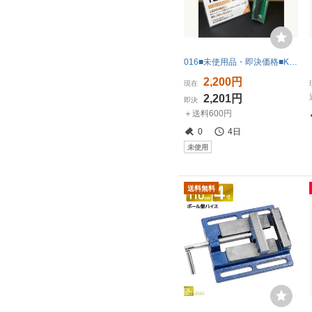
016■未使用品・即決価格■KTC マグネットハンドツール VL3-1 商品状態必読
2,200円
現在
2,201円
即決
＋送料600円
0
4日
未使用
送料無料