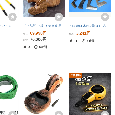
ボルトクリッパー 36インチ ワイヤーカッター 全長900mm 最大切断φ16mm ボルトカッター 鉄線切断 切断工具 鉄筋カッター【送料無料】
【中古品】木彫り 龍亀鶴 墨つぼ 約600mm×約210mm 500mm×210mm 計2点【東大和店】
斧頭 鳶口 木の皮剥き 鉈 古道具 8点【送料無料】
69,998円
3,241円
現在
現在
70,000円
即決
11
6時間
0
5時間
送料無料