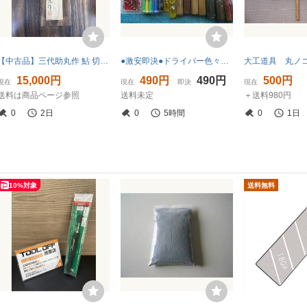
【中古品】三代助丸作 鮎 切り出し小刀 ナイフ 大工道具 刃物 コレクション 全長約19cm 木箱入り
●激安即決●ドライバー色々２０点セット(USED)●
15,000円
490円
490円
500円
現在
現在
即決
現在
送料は商品ページ参照
送料未定
＋送料980円
0
2日
0
5時間
0
1日
10%対象
送料無料