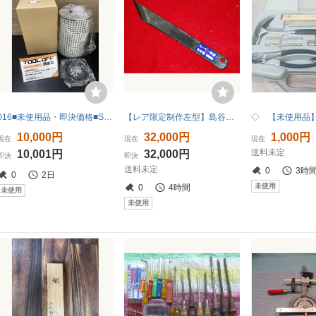
016■未使用品・即決価格■SMC スーパーミストセパレータ AME-EL850 商品状態必読 送料無料
【レア限定制作左型】島谷秀一作青紙スーパー鋼小刀/左型7分巾切出小刀驚異の食込み
10,000円
32,000円
1,000円
現在
現在
現在
送料未定
10,001円
32,000円
即決
即決
送料未定
0
3時
0
2日
未使用
0
4時間
未使用
未使用