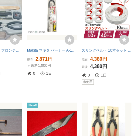
◇ 【未使用品】フロンティアライト オリジナル日曜大工セット ネールハンマー ニッパー プライヤー コンベックス ドライバーなど
Makita マキタ バーナー A-17756
スリングベルト 10本セット 2m 1t 長さ ナイロン ポリエステル 耐荷重 1000kg 玉掛け 荷吊り 吊上げ 長さ 幅 ラッシング ロープ 牽引 帯 赤
2,871円
4,380円
現在
現在
＋送料1,000円
4,380円
即決
間
0
1日
0
1日
未使用
New!!