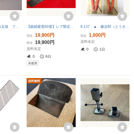
大工道具 丸ノコ定規 フリーアングルクランプ付き
【銀紙硬度60度】レア限定制作/安来鋼銀紙製/島谷秀一別作本銀/切出小刀/鋭い食込み刃長仕上/刃渡り67mm
8.137 ▲ 藤吉郎（とうきちろう） ブランド 金切鋏（かなきりばさみ）2本
19,900円
1,000円
現在
現在
送料未定
19,900円
即決
送料未定
0
1日
0
6日
未使用
送料無料