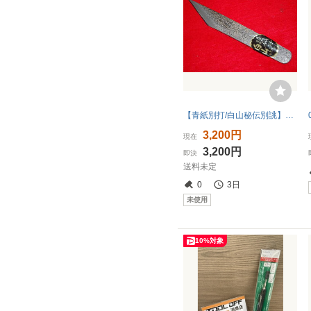
【青紙別打/白山秘伝別誂】最高級手研ぎ仕上げ/本職用三木章龍印【左型】切出し小刀24mm直型切味抜群！
3,200円
現在
3,200円
即決
送料未定
0
3日
未使用
10%対象