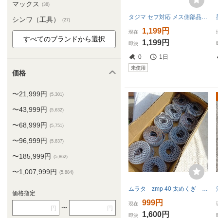
マックス
(38)
タジマ セフ対応 メス側部品 【10個】 壁掛けホルダー 工具差し 職人 DIY ニックス マキタ ハイコーキ互換 装結シリーズ 大工道具
シンワ（工具）
(27)
1,199円
現在
1,199円
即決
0
1日
未使用
価格
〜21,999円
(5,301)
〜43,999円
(5,632)
〜68,999円
(5,751)
〜96,999円
(5,837)
〜185,999円
(5,862)
〜1,007,999円
(5,884)
ムラタ zmp 40 太めくぎ zn40 大工 建築 100本巻20個入り ロール釘
価格指定
999円
現在
〜
円
円
1,600円
即決