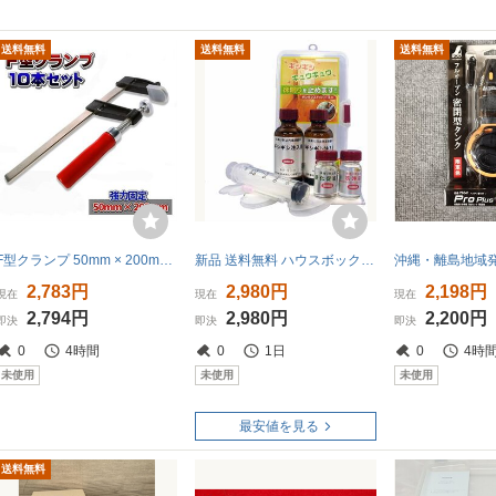
送料無料
送料無料
送料無料
F型クランプ 50mm × 200mm 10本セット 強力 固定工具 木材 工作 木工 溶接 作業用 DIY 日曜大工 グリップ ロック プライヤー C型 L型 固定
新品 送料無料 ハウスボックス ギシギシストッパー ミニ GG-M フローリング フロア 床 大工 建築 建設 内装 造作 補修 新築 リフォーム DIY
2,783円
2,980円
2,198円
現在
現在
現在
2,794円
2,980円
2,200円
即決
即決
即決
0
4時間
0
1日
0
4時
未使用
未使用
未使用
最安値を見る
送料無料