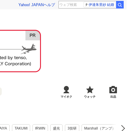
Yahoo! JAPAN
ヘルプ
伊達朱里紗 結婚
マイオク
ウォッチ
出品
AIYA
TAKUMI
IRWIN
盛光
3技研
Marshall（アンプ）
クロ