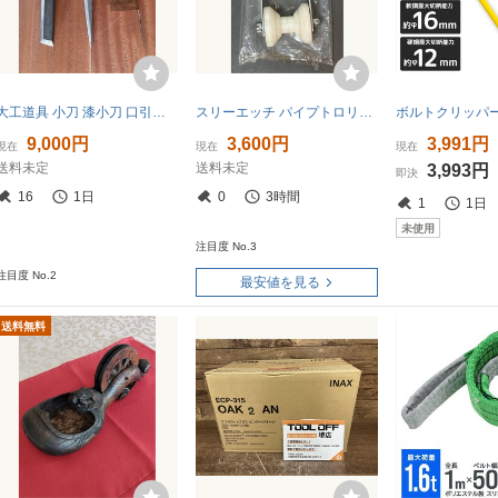
大工道具 小刀 漆小刀 口引き((検索 鑿 鉋 かんな 家具職人 宮大工 指物 叩き鑿 小刀 天然砥石 玄能 名工 名品 彫刻 建具 包丁 剃刀 仏師
スリーエッチ パイプトロリー 使用荷重250kg PR250 ホイスト チェーンブロック キング工具 【3480K】
9,000円
3,600円
3,991円
現在
現在
現在
送料未定
送料未定
3,993円
即決
16
1日
0
3時間
1
1日
未使用
注目度 No.3
注目度 No.2
最安値を見る
送料無料