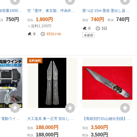
スリングベルト 耐荷重1600kg 50mm×1m ベルトスリング 牽引 クレーンロープ 荷揚 荷吊りベルト ポリエステル製 1.6t 両端アイ型
空『墨坪、東京製、坪為作鶴亀墨壺約28cm・中古』」本職つぼ坪かんな鑿鋸大工道具
墨つぼ 15m 墨壺 墨出し器 建築用 DIY 据付工事 大工道具 内装工事 建築現場 インク
750円
1,900円
740円
740円
即決
現在
現在
即決
＋送料1,100円
0
3日
6
45分
36秒
未使用
送料無料
1円 ウインチ 12v 電動ウインチ 電動 巻き上げ 車載 小型 車 4500 ロープ 軽量 無線リモコン 巻き上げ機 トロリー 強力 牽引 sg078
大工道具 東一正芳 切出し 小刀 切出し小刀 二代正芳 湯沢昭男氏 渦巻き 八分 未使用保管品 鑿 鉋 セット
【青紙別打/白山秘伝別誂】【左型】最高級/本職用三木章龍印接木小刀24mm直型/手研ぎ仕上げで切味抜群！
円
188,000円
3,500円
現在
現在
188,000円
3,500円
即決
即決