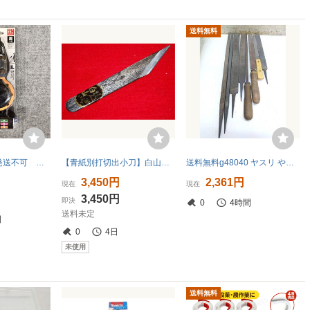
送料無料
沖縄・離島地域発送不可 新品在庫処分品 【限定色/オレンジ】 シンワ ハンディ墨つぼ Jr.Plus 自動巻 79641
【青紙別打切出小刀】白山秘伝別誂/最高級/本職用三木章龍印【右型】切出し小刀24mm直型切味抜群！
送料無料g48040 ヤスリ やすり 8点 セット まとめ 平ヤスリ 鉄工ヤスリ 棒ヤスリ 古道具 大工道具 加工 手工具 ハンドツール DIY
3,450円
2,361円
現在
現在
3,450円
即決
0
4時間
送料未定
間
0
4日
未使用
送料無料