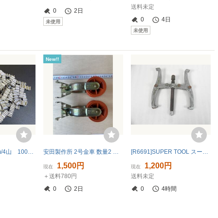
送料未定
0
2日
0
4日
未使用
未使用
New!!
d278★波釘 8mm/4山 100本 デットストック
安田製作所 2号金車 数量2 中古美品 250744号2版 97-5製造
[R6691]SUPER TOOL スーパーツール ギヤプーラー G-6 G型 2本爪
1,500円
1,200円
現在
現在
＋送料780円
送料未定
0
2日
0
4時間