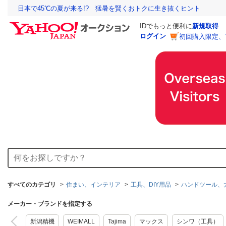
日本で45℃の夏が来る!? 猛暑を賢くおトクに生き抜くヒント
IDでもっと便利に
新規取得
ログイン
初回購入限定、
すべてのカテゴリ
住まい、インテリア
工具、DIY用品
ハンドツール、
メーカー・ブランドを指定する
新潟精機
WEIMALL
Tajima
マックス
シンワ（工具）