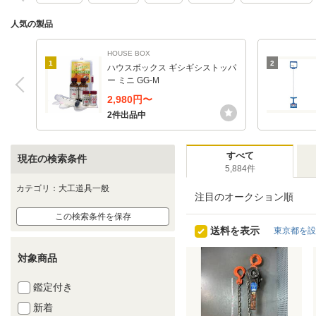
人気の製品
HOUSE BOX
1
2
ハウスボックス ギシギシストッパ
ー ミニ GG-M
2,980円〜
2件出品中
すべて
現在の検索条件
5,884件
カテゴリ：大工道具一般
注目のオークション順
この検索条件を保存
送料を表示
東京都を設
対象商品
鑑定付き
新着