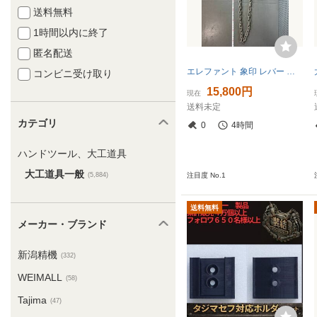
送料無料
1時間以内に終了
匿名配送
エレファント 象印 レバー ホイスト 3.2t YA-320 レバーブロック 荷締機 キング工具 【3520K】
コンビニ受け取り
15,800円
現在
送料未定
カテゴリ
0
4時間
ハンドツール、大工道具
大工道具一般
(5,884)
注目度 No.1
送料無料
メーカー・ブランド
新潟精機
(332)
WEIMALL
(58)
Tajima
(47)