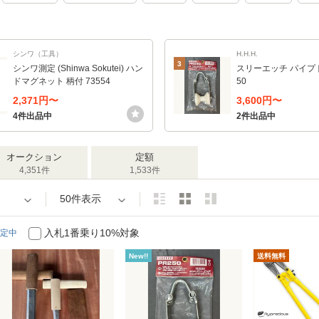
シンワ（工具）
H.H.H.
3
シンワ測定 (Shinwa Sokutei) ハン
スリーエッチ パイプ
ドマグネット 柄付 73554
50
2,371円〜
3,600円〜
4件出品中
2件出品中
オークション
定額
4,351件
1,533件
50件表示
入札1番乗り10%対象
定中
New!!
送料無料