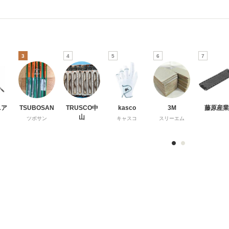
3
4
5
6
7
ニア
TSUBOSAN
TRUSCO中
kasco
3M
藤原産業
山
ツボサン
キャスコ
スリーエム