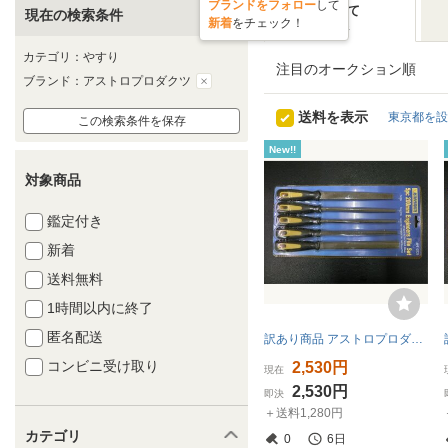
ブランドをフォロー
して
すべて
現在の検索条件
新着
をチェック！
2件
カテゴリ：やすり
注目のオークション順
ブランド：アストロプロダクツ
送料を表示
東京都を設
この検索条件を保存
New!!
対象商品
鑑定付き
新着
送料無料
1時間以内に終了
匿名配送
訳あり商品 アストロプロダクツ ASTRO PRODUCTS 5PC エンジニア ファイルセット 200mm AP110775 管理No.38710
コンビニ受け取り
2,530円
現在
2,530円
即決
＋送料1,280円
カテゴリ
0
6日