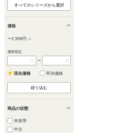
価格
〜2,999円
(2)
価格指定
〜
円
円
現在価格
即決価格
商品の状態
未使用
中古