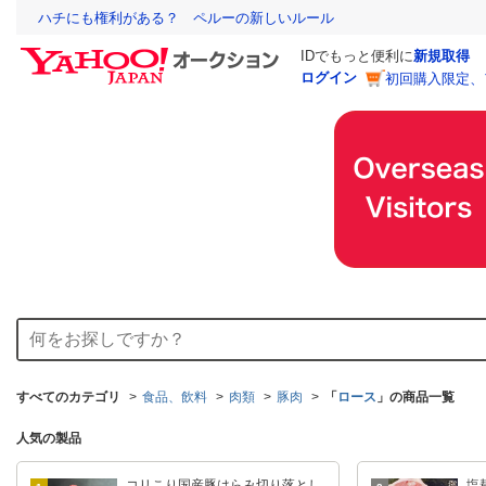
ハチにも権利がある？ ペルーの新しいルール
IDでもっと便利に
新規取得
ログイン
初回購入限定、
すべてのカテゴリ
食品、飲料
肉類
豚肉
「
ロース
」の商品一覧
人気の製品
コリこり国産豚はらみ切り落とし
塩