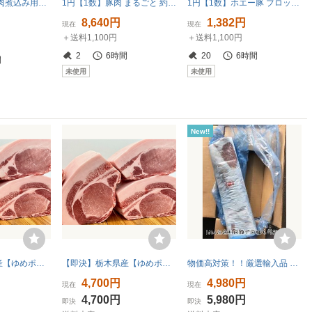
送料無料 国産豚肉煮込み用・カレー用角切り肉 冷凍 2ｋg 【豚バラ】【豚ロース】
1円【1数】豚肉 まるごと 約10kg ブロック スライス ロース バラ ホルモン もつ 小間 セット フランク 焼肉 バーベキュー 業務用 訳 1円
1円【1数】ホエー豚 ブロックセット 豚バラ ロース 肩ロース 各500g 計1.5kg ブロック 業務用 焼肉 4129屋
8,640円
1,382円
現在
現在
＋送料1,100円
＋送料1,100円
2
6時間
20
6時間
間
未使用
未使用
New!!
【即決】栃木県産【ゆめポーク】熟成 豚ロースブロック 1.1㎏【ヒレ下】豪華BBQ ポークソテー とんかつ 生姜焼き 指定農場 [1168]
【即決】栃木県産【ゆめポーク】熟成 豚ロースブロック 1.0㎏【リブ側】豪華BBQ ポークソテー とんかつ 生姜焼き [1092]
物価高対策！！厳選輸入品 豚ロース/1本ブロック4キロ以上 卸直販 大特価 豚ロース ブロック バックス カツ カツ丼 10kg迄送料同額同梱可！
4,700円
4,980円
現在
現在
4,700円
5,980円
即決
即決