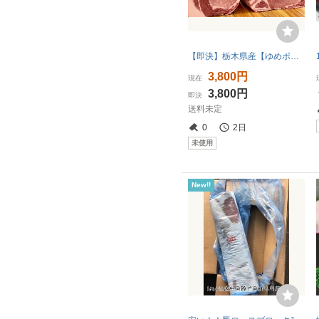
【即決】栃木県産【ゆめポーク】熟成 豚ロースブロック 1.3㎏【ヒレ下】豪華BBQ ポークソテー とんかつ 生姜焼き 指定農場 [1366]
3,800円
現在
3,800円
即決
送料未定
0
2日
未使用
New!!