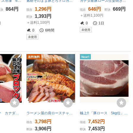
国産豚バラスライス冷凍 660ｇ（330ｇ×2）【100g当/119.9円+税】【冷凍品】【豚ばら】【国産】【国内産】【焼肉】【バーベキュー】
素材そのまま豚とろトロカルビ用500g冷凍アメリカ・カナダ産【霜降り】【焼肉】【国産に負けない】
カナダ産豚ロース生姜焼き用3～4mmスライス 500ｇ 冷凍
864円
1,296円
646円
669円
即決
現在
現在
即決
＋送料1,100円
1,393円
即決
＋送料1,100円
間
0
1日
未使用
0
6時間
未使用
送料無料
New!!
豚ロースブロック カナダ産 1.5ｋｇ【とんかつ】【生姜焼き】【ポークステーキ】【焼肉】【豚肉】
ラーメン屋の肩ロースチャーシューブロック 送料無料 自家製煮込みブロック たれ付 1.2Ｋｇ 2セット以上購入でおまけ付 国産豚に負けない
極上!! 「豚ロース 5kg位」カナダ産 ASK福袋訳業務用焼肉
3,798円
7,452円
現在
現在
3,906円
7,453円
即決
即決