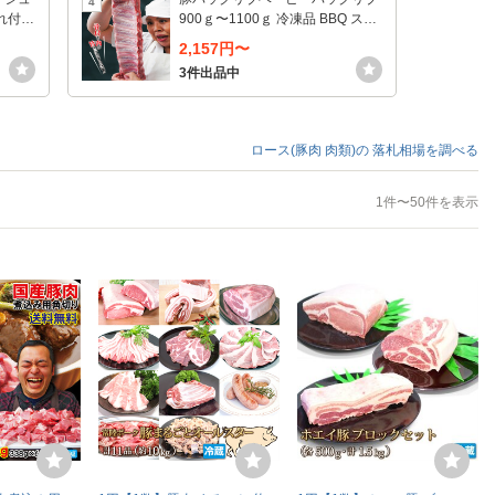
4
付1.
900ｇ〜1100ｇ 冷凍品 BBQ ステ
まけ
ーキ スペアリブ 国産豚肉に負け
2,157円〜
ない味わい 骨付き肉
3件出品中
ロース(豚肉 肉類)の
落札相場を調べる
1件〜50件を表示