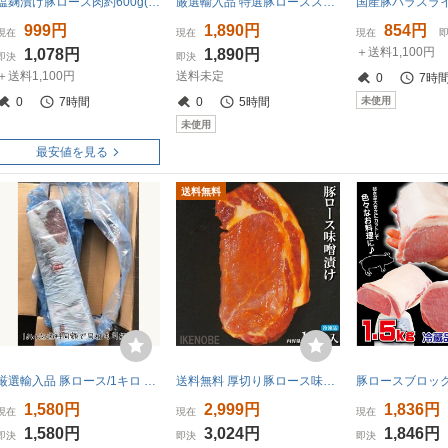
塩麹漬け豚ロース肉約600g(6枚入)冷凍 ロース やわらか塩麹味付け豚 ぶた肉 こうじ フライパンで調理
厳選輸入品 特選豚ローススライス 1キロ 卸直販 大特価 バックス 【とんかつ】【生姜焼き】【ポークステーキ】【焼肉】【豚肉】同梱も可能
999円
1,890円
854円
現在
現在
現在
＋送料1,100円
1,078円
1,890円
即決
即決
＋送料1,100円
送料未定
0
7時
未使用
0
7時間
0
5時間
未使用
最安値を見る
送料無料
厳選輸入品 豚ロース/1キロ 卸直販 大特価 豚ロース ブロック バックス カツ カツ丼 10kg迄送料同額にて同梱も可能！！
送料無料 厚切り豚ロース味噌漬け冷凍10枚入り(約220ｇ×5パック)※2セット以上ご購入でおまけ付
1,580円
2,999円
1,836円
現在
現在
現在
1,580円
3,024円
1,846円
即決
即決
即決