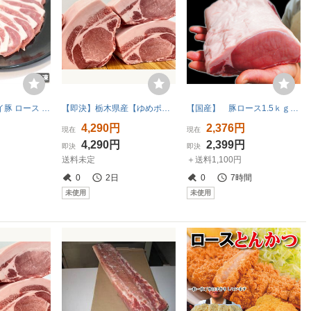
1円【1数】ホエイ豚 ロース スライス 400g 4129屋 焼肉 業務用 BBQ 生姜焼 野菜炒 小分 業務用 BBQ バーベキュー 豚丼 鍋 冷凍 1円スター
【即決】栃木県産【ゆめポーク】熟成 豚ロースブロック 1.1㎏【ヒレ下】豪華BBQ ポークソテー とんかつ 生姜焼き 指定農場 [1156]
【国産】 豚ロース1.5ｋｇブロック冷凍【とんかつ】【生姜焼き】【ポークステーキ】【焼肉】【豚肉】
4,290円
2,376円
現在
現在
4,290円
2,399円
即決
即決
送料未定
＋送料1,100円
0
2日
0
7時間
未使用
未使用