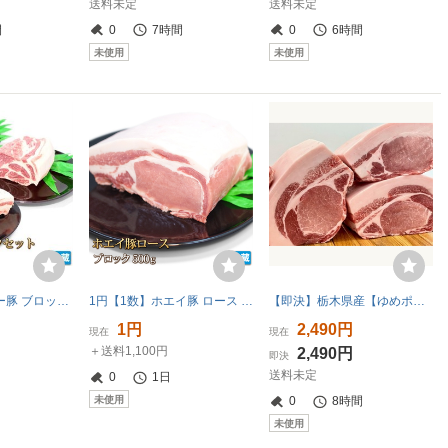
送料未定
送料未定
間
0
7時間
0
6時間
未使用
未使用
1円【1数】ホエー豚 ブロックセット 豚バラ ロース 肩ロース 各500g 計1.5kg ブロック 業務用 焼肉 4129屋
1円【1数】ホエイ豚 ロース ブロック 500g 焼肉 ステーキ BBQ とんかつ 生姜焼 野菜炒 味噌焼 小分 業務用 BBQ バーベキュー 1円スタート
【即決】栃木県産【ゆめポーク】熟成 豚ロースブロック 890g【ヒレ下】豪華BBQ ポークソテー とんかつ 生姜焼き 指定農場 [0894]
1円
2,490円
現在
現在
＋送料1,100円
2,490円
即決
送料未定
0
1日
未使用
0
8時間
未使用