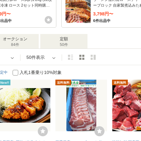
3
) 冷凍 ロース 2セット同時購入
ーブロック 自家製煮込みたれ
おまけ付 やわらか塩麹味付け豚
2Ｋｇ 2セット以上購入でお
99円〜
3,798円〜
た肉 こうじ フライパンで調理
付
件出品中
6件出品中
オークション
定額
84件
50件
50件表示
入札1番乗り10%対象
定中
New!!
送料無料
送料無料