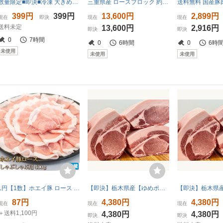
数量限定■即決■冷凍 大きめサイズのロースとんかつ150g 3枚(3枚×1袋) 同梱可能
三重県産 ロースブロック 約4キロ 冷蔵（チルド）本州、四国、九州送料無料！ 鮮度に自信あり、新鮮さが売りです！
399円
399円
13,600円
2,899円
現在
即決
現在
現在
送料未定
13,600円
2,916円
即決
即決
0
7時間
0
6時間
0
6時
未使用
未使用
未使用
1円【1数】ホエイ豚 ロース しゃぶしゃぶ 400g スライス 4129 焼肉 業務用 訳 大量 生姜焼 鍋 豚スキ 豚丼 業務用 大量 1円スタート 4129
【即決】栃木県産【ゆめポーク】熟成 豚ロースブロック 1.1㎏【ヒレ下】豪華BBQ ポークソテー とんかつ 生姜焼き 指定農場 [1162]
87円
4,380円
4,380円
現在
現在
現在
＋送料1,100円
4,380円
4,380円
即決
即決