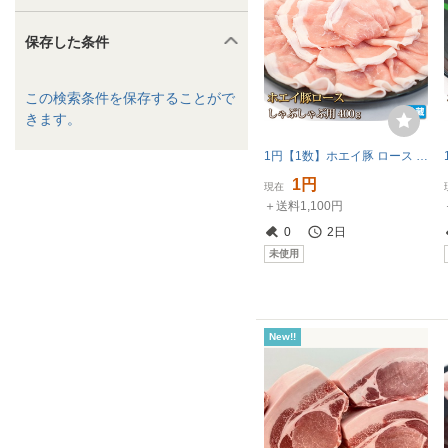
保存した条件
この検索条件を保存することがで
きます。
1円【1数】ホエイ豚 ロース しゃぶしゃぶ 400g スライス 4129 焼肉 業務用 訳 大量 生姜焼 鍋 豚スキ 豚丼 業務用 大量 1円スタート 4129
1円
現在
＋送料1,100円
0
2日
未使用
New!!