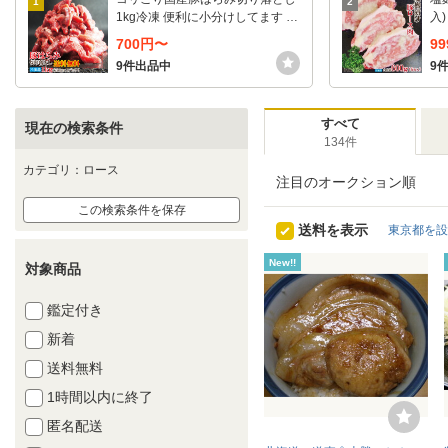
1
2
1kg冷凍 便利に小分けしてます 2
入
セット購入でおまけ付き ハラミ
で
700円〜
9
小間肉 コマ
ぶ
9件出品中
9
すべて
現在の検索条件
134件
カテゴリ：ロース
注目のオークション順
この検索条件を保存
送料を表示
東京都を設
New!!
対象商品
鑑定付き
新着
送料無料
1時間以内に終了
匿名配送