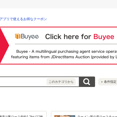
アプリで使えるお得なクーポン
このカテゴリから
＋
条件指定
麹漬け豚ロース肉約1.2kg (12枚
ラーメン屋の肩ロースチャ