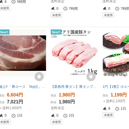
送料未定
送料未定
6
5時間
未使用
0
7時間
0
7時
未使用
未使用
New!!
New!!
極上!! 「豚ロース 5kg位」カナダ産 ASK福袋訳業務用焼肉
【業務用 豚タン】豚タンブロック 4本 約1kg｜焼肉用 厚切りOK｜BBQ 冷凍｜鉄板焼き｜ 塩焼き ねぎ塩に 訳あり キャンプ
6,604円
1,980円
1,199円
現在
現在
現在
＋送料1,100円
7,021円
1,980円
即決
即決
＋送料1,800円
送料未定
8
1日
未使用
0
1日
0
2日
未使用
未使用