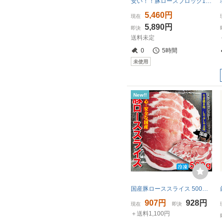
安い！！豚ロースブロック1本/焼肉業務用BBQ 冷凍 約4kg～5kg 1本/ ブロック 焼肉ステーキ トンカツ バックス 生姜焼 焼肉 とんかつ 同梱可
5,460円
現在
5,890円
即決
送料未定
0
5時間
未使用
New!!
国産豚ローススライス 500ｇ 冷凍 生姜焼き用・しゃぶしゃぶ用 カット方法が選べます
907円
928円
現在
即決
＋送料1,100円