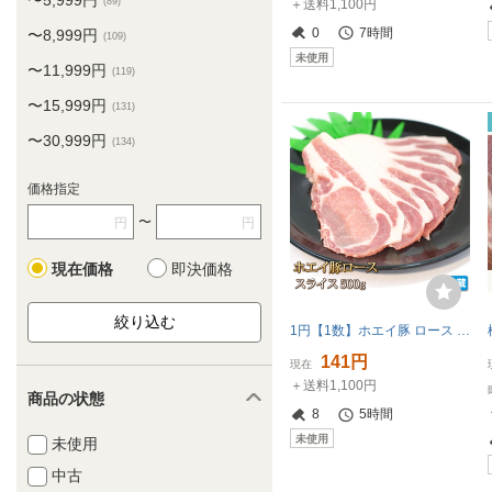
〜5,999円
(89)
＋送料1,100円
0
7時間
〜8,999円
(109)
未使用
〜11,999円
(119)
〜15,999円
(131)
〜30,999円
(134)
価格指定
〜
円
円
現在価格
即決価格
1円【1数】ホエイ豚 ロース スライス 500g 4129屋 焼肉 業務用 BBQ 生姜焼 野菜炒 小分 業務用 BBQ バーベキュー 豚丼 鍋 1円スタート
141円
現在
＋送料1,100円
商品の状態
8
5時間
未使用
未使用
中古