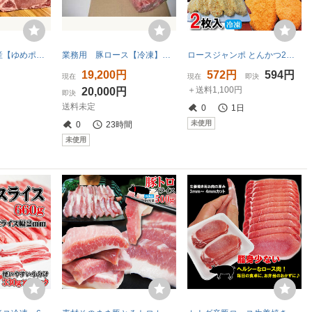
【即決】栃木県産【ゆめポーク】熟成 豚ロースブロック 860g【ヒレ下】豪華BBQ ポークソテー とんかつ 生姜焼き 指定農場 [0860]
業務用 豚ロース【冷凍】 4本/1ケース約16ｋｇ
ロースジャンポ とんかつ2枚入冷凍【豚肉】【トンカツ】【ロースかつ】【豚カツ】【お惣菜】【おかず】
19,200円
572円
594円
現在
現在
即決
＋送料1,100円
20,000円
即決
送料未定
0
1日
未使用
0
23時間
未使用