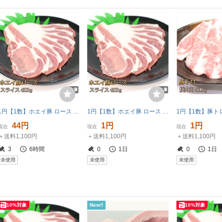
1円【1数】ホエイ豚 ロース スライス 400g 4129屋 焼肉 業務用 BBQ 生姜焼 野菜炒 小分 業務用 BBQ バーベキュー 豚丼 鍋 冷凍 1円スター
1円【1数】ホエイ豚 ロース スライス 400g 4129屋 焼肉 業務用 BBQ 生姜焼 野菜炒 小分 業務用 BBQ バーベキュー 豚丼 鍋 冷凍 1円スター
44円
1円
1円
現在
現在
現在
＋送料1,100円
＋送料1,100円
＋送料1,100円
3
6時間
0
1日
0
1日
未使用
未使用
未使用
10%対象
New!!
10%対象