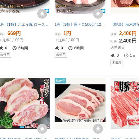
1円【1数】ホエイ豚 ロース ブロック 500g 焼肉 ステーキ BBQ とんかつ 生姜焼 野菜炒 味噌焼 小分 業務用 BBQ バーベキュー 1円スタート
1円【1数】豚トロ500g 4129屋 BBQ 業務用 焼肉 希少部位
669円
1円
2,400円
現在
現在
現在
＋送料1,100円
＋送料1,100円
2,400円
即決
送料未定
6
6時間
0
6時間
未使用
未使用
0
1日
未使用
New!!