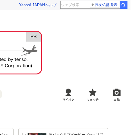
Yahoo! JAPAN
ヘルプ
長友佑都 発表
マイオク
ウォッチ
出品
ーシュ
豚バックリブベービーバックリブ