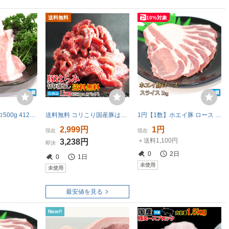
送料無料
10%対象
1円【1数】豚トロ500g 4129屋 BBQ 業務用 焼肉 希少部位
送料無料 コリこり国産豚はらみ切り落とし1kg冷凍 便利に小分けしてます 2セット購入でおまけ付き ハラミ 小間肉 コマ
1円【1数】ホエイ豚 ロース スライス 1kg 4129屋 焼肉 業務用 BBQ 生姜焼 野菜炒 小分 業務用 BBQ バーベキュー 豚丼 鍋 1円スタート
2,999円
1円
現在
現在
＋送料1,100円
3,238円
即決
0
2日
0
1日
未使用
未使用
最安値を見る
New!!