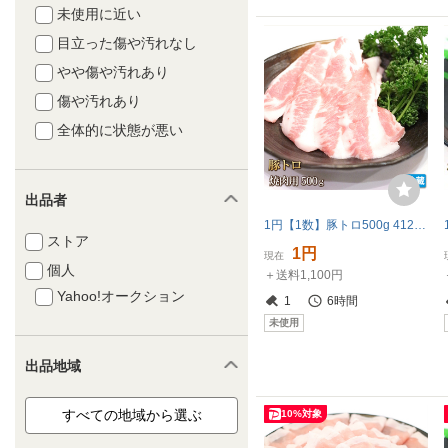
未使用に近い
目立った傷や汚れなし
やや傷や汚れあり
傷や汚れあり
全体的に状態が悪い
出品者
1円【1数】豚トロ500g 4129屋 BBQ 業務用 焼肉 希少部位
ストア
1円
現在
個人
＋送料1,100円
Yahoo!オークション
1
6時間
未使用
出品地域
10%対象