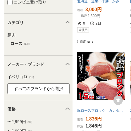
北海道 道東◇十勝 かみこみ豚 豚丼 ６００ｇ（４人～５人前）
コンビニ受け取り
3,000円
現在
＋送料1,300円
カテゴリ
0
2日
未使用
豚肉
注目度 No.1
ロース
(134)
メーカー・ブランド
イベリコ豚
(16)
価格
豚ロースブロック カナダ産 1.5ｋｇ冷蔵品 とんかつ】【生姜焼き】【ポークステーキ】【焼肉】【豚肉】
1,836円
現在
〜2,999円
(64)
1,846円
即決