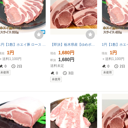
1円【1数】ホエイ豚 ロース スライス 500g 4129屋 焼肉 業務用 BBQ 生姜焼 野菜炒 小分 業務用 BBQ バーベキュー 豚丼 鍋 1円スタート
【即決】栃木県産【ゆめポーク】熟成 豚ロースブロック 600g【ヒレ下】豪華BBQ ポークソテー とんかつ 生姜焼き 指定農場 [608]
1円
1,680円
1円
現在
現在
現在
＋送料1,100円
＋送料1,100円
1,680円
即決
送料未定
0
2日
0
2日
未使用
未使用
0
3日
未使用