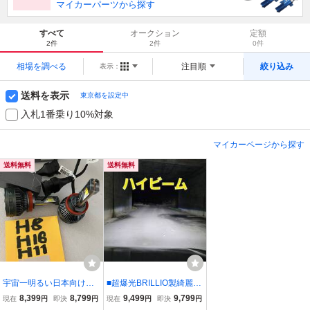
マイカーパーツから探す
すべて
オークション
定額
2件
2件
0件
相場を調べる
注目順
絞り込み
表示：
送料を表示
東京都を設定中
入札1番乗り10%対象
マイカーページから探す
送料無料
送料無料
宇宙一明るい日本向けエ
■超爆光BRILLIO製綺麗な
ルボーOK led BRILLIO
カットライン明るいLED
8,399
8,799
9,499
9,799
現在
円
即決
円
現在
円
即決
円
製 G2ホワイトD2R/D2
75500cd/75W H4プロ