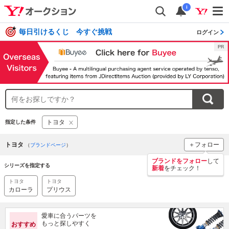
i
毎日引けるくじ 今すぐ挑戦
ログイン
トヨタ
指定した条件
トヨタ
＋フォロー
（
ブランドページ
）
ブランドをフォロー
して
シリーズを指定する
新着
をチェック！
トヨタ
トヨタ
カローラ
プリウス
愛車に合うパーツを
もっと探しやすく
おすすめ