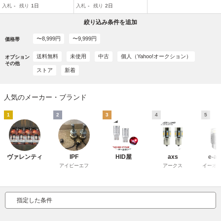
入札
-
残り
1日
入札
-
残り
2日
R/D2S/D4Sヘッドライト
ジェクターH/L0ハイエー
H4/H11/HB3/HB4【ダホ
ス/レジアスエースバン,パ
絞り込み条件を追加
ジエロミニ（ダホ
〜8,999円
〜9,999円
価格帯
送料無料
未使用
中古
個人（Yahoo!オークション）
オプション
その他
ストア
新着
人気のメーカー・ブランド
1
2
3
4
5
ヴァレンティ
IPF
HID屋
axs
e-au
アイピーエフ
アークス
イーオ
指定した条件