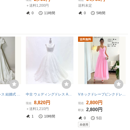
＋送料1,200円
送料未定
0
11時間
0
5時間
送料無料
ウエディングドレス 結婚式 《手袋、ヒール付き》
中古 ウェディングドレス Aライン オフホワイト 11号 W-327
Vネックドレープピンクドレス 大きいサイズ
8,820円
2,800円
現在
現在
＋送料1,210円
2,800円
即決
1
10時間
0
5日
未使用