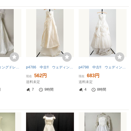
IROHA◆ウエディングドレス◆【tc8089】 結婚式【白】【リサイクル】※※同梱不可
p4786 中古!! ウェディングドレス ７－１１T
p4798 中古!! ウェディングドレス ７－９T
562円
683円
現在
現在
送料未定
送料未定
間
7
9時間
4
8時間