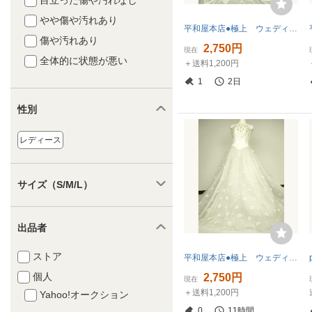
目立った傷や汚れなし
やや傷や汚れあり
平和屋本店●極上 ウェディングドレス 婚礼 結婚式 披露宴 花嫁 演奏会 発表会 ステージ TSUJITAI リボン 逸品 DZAA12380kh6
傷や汚れあり
2,750円
現在
全体的に状態が悪い
＋送料1,200円
1
2日
性別
レディース
サイズ（S/M/L）
出品者
ストア
平和屋本店●極上 ウェディングドレス 婚礼 結婚式 披露宴 花嫁 演奏会 発表会 手刺繍 スパンコール ビーズ 逸品 DZAA12374kh6
個人
2,750円
現在
＋送料1,200円
Yahoo!オークション
0
11時間