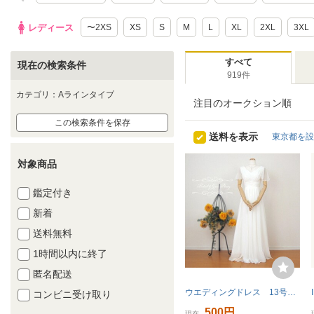
レディース
〜2XS
XS
S
M
L
XL
2XL
3XL
すべて
現在の検索条件
919件
カテゴリ：Aラインタイプ
注目のオークション順
この検索条件を保存
送料を表示
東京都を設
対象商品
鑑定付き
新着
送料無料
1時間以内に終了
匿名配送
ウエディングドレス 13号 既製品 前撮り 結婚式 挙式 gcd_0605
コンビニ受け取り
500円
現在