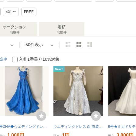
4XL〜
FREE
オークション
定額
489件
430件
50件表示
入札1番乗り10%対象
定中
New!!
IROHA◆ウエディングドレス◆カラードレス【tc8079】 結婚式【ブルー】【リサイクル】※※同梱不可
ウエディングドレス 白 衣装 11T
1,000円
1円
3,800円
現在
現在
現在