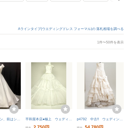
Aラインタイプ(ウエディングドレス フォーマル)の
落札相場を調べる
1件〜50件を表示
9号★ミカドサテン、前はシンプル、後ろは花のモチーフがかわいいAラインドレス
平和屋本店●極上 ウェディングドレス 婚礼 結婚式 披露宴 花嫁 演奏会 刺繍 レース ビーズ スパンコール 逸品 DZAA12375kh6
p4792 中古!! ウェディングドレス ７T
2,750円
54,780円
現在
現在