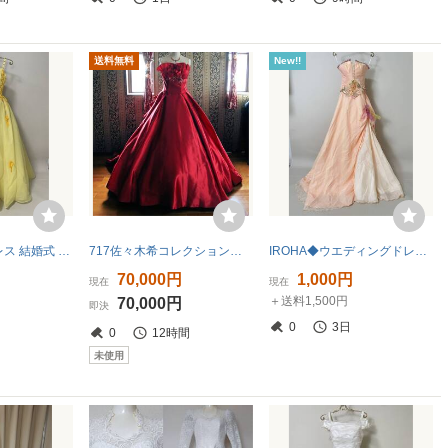
送料無料
New!!
ウエディングドレス 結婚式 【手袋、ヒール付き】
717佐々木希コレクション新品未使用タグ付きレンタル34万円だった高級ウエディングドレス9号11号13号M~LLサイズ赤カラードレス小物付き
IROHA◆ウエディングドレス◆カラードレス【tc8088】 結婚式【サーモンピンク】【リサイクル】※※同梱不可
70,000円
1,000円
現在
現在
＋送料1,500円
70,000円
即決
0
3日
0
12時間
未使用