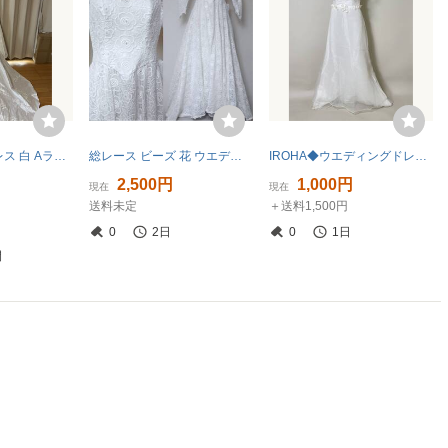
ウエディングドレス 白 Aライン レース刺繍 結婚式 舞台 演奏会
総レース ビーズ 花 ウエディングドレス フォーマル ドレス 白★レトロ ヴィンテージ vintage クラシカル 綿レース
IROHA◆ウエディングドレス◆【tc8107】 結婚式【白】【リサイクル】※※同梱不可
2,500円
1,000円
現在
現在
送料未定
＋送料1,500円
円
0
2日
0
1日
間