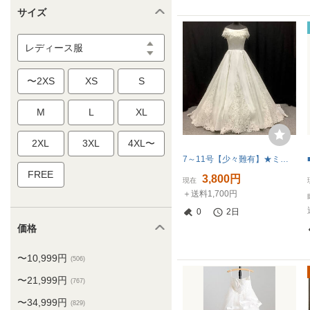
サイズ
レディース服
〜2XS
XS
S
M
L
XL
2XL
3XL
4XL〜
7～11号【少々難有】★ミカドサテン、ロールカラー付のビスチェ★カットレースのロングトレーンが華やか（アイクリア）
FREE
3,800円
現在
＋送料1,700円
0
2日
価格
〜10,999円
(506)
〜21,999円
(767)
〜34,999円
(829)