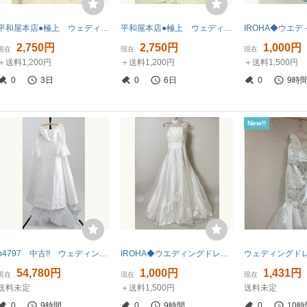
平和屋本店●極上 ウェディングドレス 婚礼 結婚式 披露宴 花嫁 刺繍 ビーズ 逸品 DZAA12395kh6
平和屋本店●極上 ウェディングドレス 婚礼 結婚式 披露宴 花嫁 演奏会 発表会 レース ビーズ チュール 逸品 DZAA12372kh6
2,750円
2,750円
1,000円
現在
現在
現在
＋送料1,200円
＋送料1,200円
＋送料1,500円
0
3日
0
6日
0
9時
New!!
p4797 中古!! ウェディングドレス １３T
IROHA◆ウエディングドレス◆【tc8106】 結婚式【白】【リサイクル】※※同梱不可
54,780円
1,000円
1,431円
現在
現在
現在
送料未定
＋送料1,500円
送料未定
0
9時間
0
9時間
0
10時