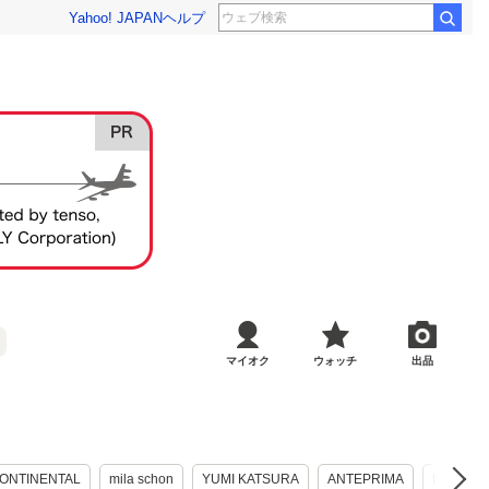
Yahoo! JAPAN
ヘルプ
マイオク
ウォッチ
出品
ONTINENTAL
mila schon
YUMI KATSURA
ANTEPRIMA
LAURA 