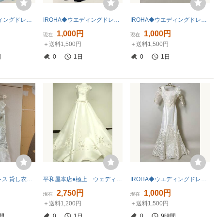
IROHA◆ウエディングドレス◆カラードレス【tc8074】 結婚式【水色】【リサイクル】※※同梱不可
IROHA◆ウエディングドレス◆カラードレス【tc8094】 結婚式【黒】【リサイクル】※※同梱不可
IROHA◆ウエディングドレス◆【tc8090】 結婚式【白】【リサイクル】※※同梱不可
1,000円
1,000円
現在
現在
＋送料1,500円
＋送料1,500円
間
0
1日
0
1日
ウェディングドレス 貸し衣装 レンタル落ち 美品 No.98 現状品
平和屋本店●極上 ウェディングドレス 婚礼 結婚式 披露宴 花嫁 演奏会 発表会 ステージ ビーズ 逸品 DZAA12378kh6
IROHA◆ウエディングドレス◆【tc8101】 結婚式【白】【リサイクル】※※同梱不可
2,750円
1,000円
現在
現在
＋送料1,200円
＋送料1,500円
間
0
1日
0
9時間