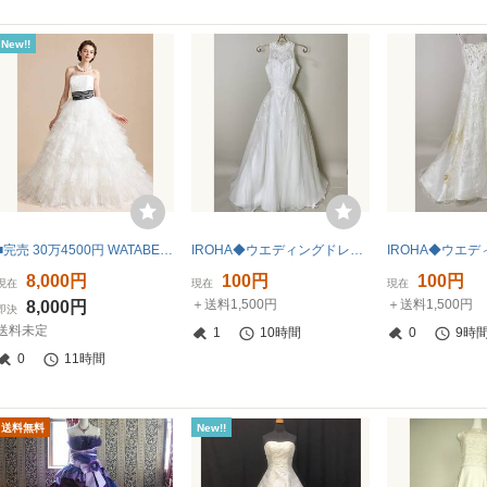
New!!
■完売 30万4500円 WATABE WEDDING produced by BEAMS ウェディングドレス 6号 ハンガー付き クリーニング済み 冠婚 結婚式
IROHA◆ウエディングドレス◆【tc7104】 結婚式【白】【リサイクル】※※同梱不可
8,000円
100円
100円
現在
現在
現在
＋送料1,500円
＋送料1,500円
8,000円
即決
送料未定
1
10時間
0
9時
0
11時間
送料無料
New!!