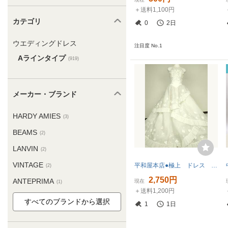
＋送料1,100円
カテゴリ
0
2日
ウエディングドレス
注目度 No.1
Aラインタイプ
(919)
メーカー・ブランド
HARDY AMIES
(3)
BEAMS
(2)
LANVIN
(2)
VINTAGE
平和屋本店●極上 ドレス 婚礼 結婚式 披露宴 花嫁 演奏会 発表会 ORNER ビーズ スパンコール フリル 逸品 DZAA12379kh6
(2)
2,750円
ANTEPRIMA
現在
(1)
＋送料1,200円
1
1日