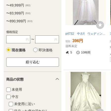
〜49,999円
(862)
〜83,999円
(908)
〜890,999円
(919)
価格指定
p4732 中古!! ウェディングドレス １９－２０
〜
円
円
396円
現在
送料未定
現在価格
即決価格
5
10時間
商品の状態
未使用
中古
未使用に近い