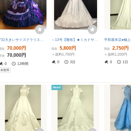
732大きいサイズクラリスラフィーユClaris La Fille高級ウエディングドレス編上げ調節可能カラードレス13号15号17号LL~4Lサイズ
～13号【難有】★ミカドサテンのAライン★豪華なカットレースの超ロングトレーン（短くにも可）（GRACE）
70,000円
5,800円
2,750円
現在
現在
現在
＋送料1,700円
＋送料1,200円
70,000円
即決
0
3日
0
1日
0
12時間
未使用
New!!