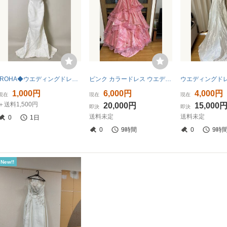
IROHA◆ウエディングドレス◆【tc8082】 結婚式【白】【リサイクル】※※同梱不可
ピンク カラードレス ウエディングドレス Aライン フリル 結婚式 発表会
1,000円
6,000円
4,000円
現在
現在
現在
＋送料1,500円
20,000円
15,000
即決
即決
送料未定
送料未定
0
1日
0
9時間
0
9時
New!!