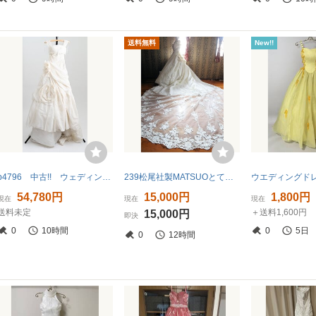
送料無料
New!!
p4796 中古!! ウェディングドレス ５T
239松尾社製MATSUOとても豪華なロングトレーン2WAYデザイン高級ウエディングドレス9号11号13号マツオ☆オフショルダー
54,780円
15,000円
1,800円
現在
現在
現在
送料未定
＋送料1,600円
15,000円
即決
0
10時間
0
5日
0
12時間