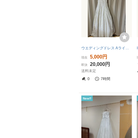
ウエディングドレス Aライン 半袖 レース 純白 ブライダル
5,000円
現在
20,000円
即決
送料未定
0
7時間
New!!