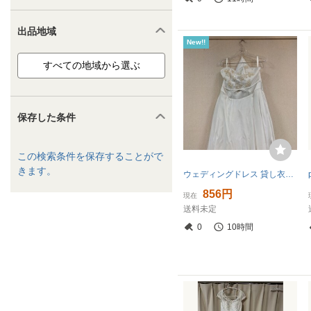
出品地域
New!!
保存した条件
この検索条件を保存することがで
きます。
ウェディングドレス 貸し衣装 レンタル落ち 美品 No.74 現状品
856円
現在
送料未定
0
10時間