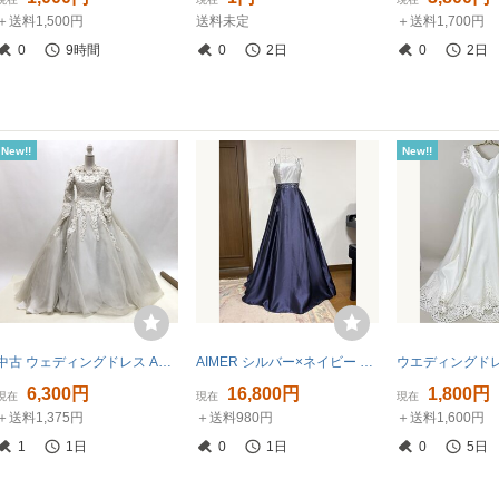
＋送料1,500円
送料未定
＋送料1,700円
0
9時間
0
2日
0
2日
New!!
New!!
中古 ウェディングドレス Aライン ホワイト 9号 W-331
AIMER シルバー×ネイビー ロングドレス
6,300円
16,800円
1,800円
現在
現在
現在
＋送料1,375円
＋送料980円
＋送料1,600円
1
1日
0
1日
0
5日