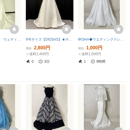
平和屋本店●極上 ウェディングドレス 婚礼 結婚式 披露宴 花嫁 演奏会 発表会 LORETTA レース 刺繍 逸品 DZAA12377kh6
9号サイズ【DIOSAS】★サテンのオフショルダー、Aラインのシンプルなドレス
IROHA◆ウエディングドレス◆【tc8084】 結婚式【白】【リサイクル】※※同梱不可
2,800円
1,000円
現在
現在
＋送料1,400円
＋送料1,500円
0
3日
1
9時間