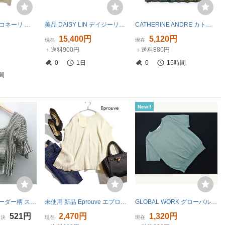
Falconeri ファルコネーリ カシミヤシルクファイン半袖クルーネックセーター DMM266A 8005 アイボリー L ITBX1T8NBEGC
美品 DAISY LIN デイジーリン 2022年製 ニットガーディアンエンジェル フリルスリーブ トップス 半袖 カットソー 40 ブラック
CATHERINE ANDRE カトリーヌアンドレ ボーダー 総柄 半袖 ニット セーター サイズ L /フランス製
15,400円
5,120円
現在
現在
＋送料900円
＋送料880円
0
1日
0
15時間
間
New!!
◇ Chico チコ ボーダー柄 スクエアネック スリッド ストレッチ 半袖 セーター サイズF アイボリー レディース E
未使用 新品 Eprouve エプローブ 株) ワールド 春 夏 Vネック サマーニット カットソー プルオーバー ゆったり 生成り ベージュ ナチュラル
GLOBAL WORK グローバルワーク Vネック サマー ニット セーター sizeL/ミント ■◆ ☆ gha5 レディース
521円
2,470円
1,320円
即決
現在
現在