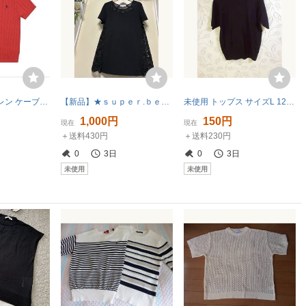
ポロ ラルフローレン ケーブル ニット 半袖 セーター レッド L 正規品QRタグ
【新品】★ｓｕｐｅｒ.ｂｅａｕｔｙ★落ち着きのある色合いで首元のスタッズや後ろ側のレースが素敵なニット★サイズ／40
未使用 トップス サイズL 126 秋冬？
1,000円
150円
現在
現在
＋送料430円
＋送料230円
0
3日
0
3日
未使用
未使用