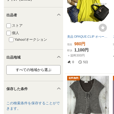
出品者
ストア
個人
美品 OPAQUE.CLIP オぺークドットクリップ ゆったり 綺麗色 薄手 ストレッチ ニット プルオーバー 40号 L 春 夏 黄色 ワールド 26C03
Yahoo!オークション
980円
現在
1,100円
即決
＋送料300円
出品地域
0
5日
送料無料
保存した条件
この検索条件を保存することがで
きます。