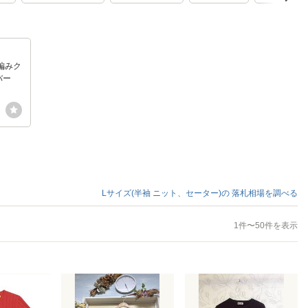
編みク
バー
Lサイズ(半袖 ニット、セーター)の
落札相場を調べる
1件〜50件を表示