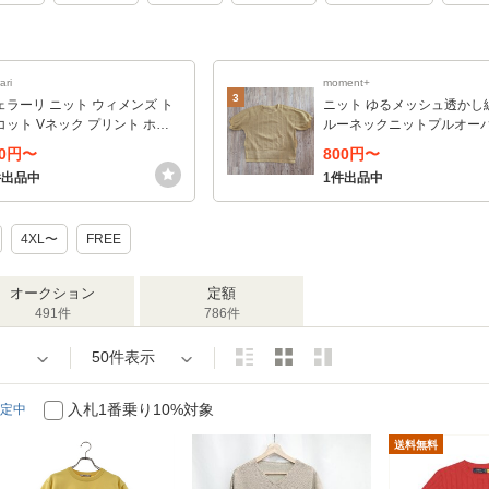
ari
moment+
3
ェラーリ ニット ウィメンズ ト
ニット ゆるメッシュ透かし
コット Vネック プリント ホー
ルーネックニットプルオー
 カーディガン モータースポー
00円〜
800円〜
ウェア Ferrari 爆買
件出品中
1件出品中
4XL〜
FREE
オークション
定額
491件
786件
50件表示
入札1番乗り10%対象
定中
送料無料