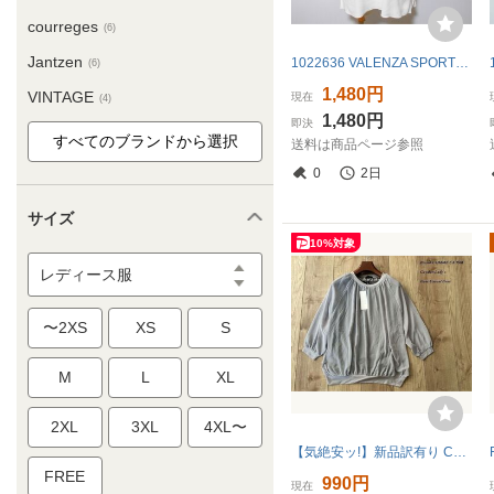
courreges
(6)
Jantzen
1022636 VALENZA SPORTS バレンザスポーツ 白系 ラインストーン 半袖 セーター
(6)
1,480円
VINTAGE
現在
(4)
1,480円
即決
送料は商品ページ参照
0
2日
サイズ
10%対象
レディース服
〜2XS
XS
S
M
L
XL
2XL
3XL
4XL〜
【気絶安ッ!】新品訳有り COMME CA ISM コムサイズム シアー バルーンスリーブブラウス+タンクトップ 04グレー 11号 36CO03 定価5,900円
FREE
990円
現在