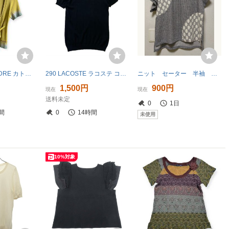
CATHERINE ANDRE カトリーヌアンドレ ベルト付き 半袖 ニット カーディガン サイズ L /フランス製/グリーン系/レディース
290 LACOSTE ラコステ コットン ニット ハイネック 半袖 プルオーバー サイズ40 セーター 薄地 ワニ刺繍 ブラック 黒 レディース 60630J
ニット セーター 半袖 ライトグレー ドット M～L ゆったり CHIC FLEUR
1,500円
900円
現在
現在
送料未定
0
1日
間
0
14時間
未使用
10%対象