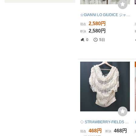
☆GIANNI LO GIUDICE ジャンニロジュディチェ☆美品☆カーディガン サマーニット 半袖 フレンチスリーブ [40] L グレージュ系 x8418
2,580円
現在
2,580円
即決
0
5日
◇ STRAWBERRY-FIELDS かぎ針編み バックリボン シンプル 大人っぽい 半袖 ニット 表記なし アイボリー レディース E
468円
468円
現在
即決