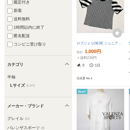
鑑定付き
新着
送料無料
1時間以内に終了
匿名配送
ロブジェ LOBJIE ジュニアー ボーダー 半袖 サマーニット カットソー 日本製 レディース トップス サイズL
コンビニ受け取り
1,000円
現在
＋送料230円
カテゴリ
0
1日
半袖
注目度 No.1
Lサイズ
(1,277)
New!!
メーカー・ブランド
グレイル
(11)
バレンザスポーツ
(6)