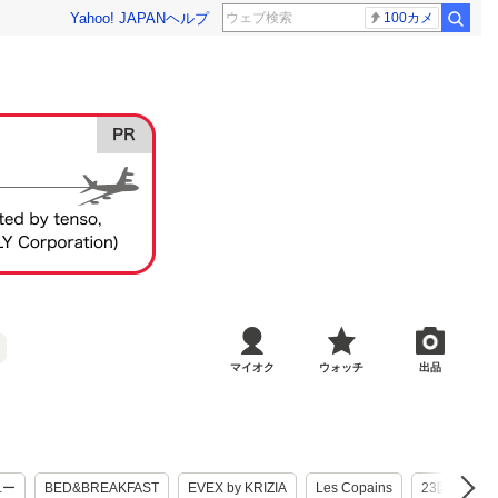
Yahoo! JAPAN
ヘルプ
100カメ
マイオク
ウォッチ
出品
ユー
BED&BREAKFAST
EVEX by KRIZIA
Les Copains
23区
ユ