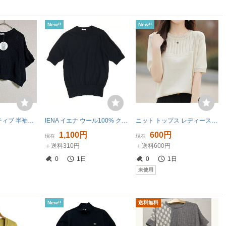
New!!
New!!
ラッシュドアクティブ 半袖ニット サマーニット 綿100 アシメ チャコール ニットベスト 透かし編み ニット
IENA イエナ ウール100% クルーネック ショートスリーブ ニット セーター F 黒 ブラック カットソー 半袖 レディース 女性用 婦人
ニット トップス レディース 半袖 洗えるニット サマーニット ニットTシャツ カットソー オフィスカジュアル 26-71212/アイボリーL
1,100円
600円
現在
現在
＋送料310円
＋送料600円
0
1日
0
1日
未使用
New!!
送料無料