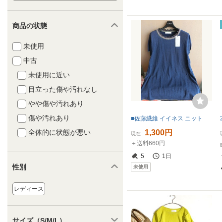
商品の状態
未使用
中古
未使用に近い
目立った傷や汚れなし
やや傷や汚れあり
傷や汚れあり
■佐藤繊維 イイネス ニット
1,300円
全体的に状態が悪い
現在
＋送料660円
5
1日
性別
未使用
レディース
サイズ（S/M/L）