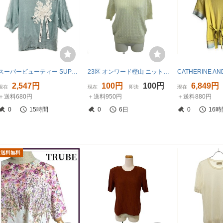
スーパービューティー SUPERBEAUTY 半袖セーター/ニット サイズ42 L - ライトグリーン×白 レディース 美品 トップス
23区 オンワード樫山 ニット カットソー 40 白 ホワイト ケーブル編み クルーネック 半袖 /KK ■ECC002 レディース
2,547円
100円
100円
6,849円
現在
現在
即決
現在
＋送料680円
＋送料950円
＋送料880円
0
15時間
0
6日
0
16時
送料無料