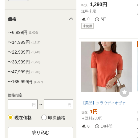
1,290円
即決
送料未定
価格
0
6日
未使用
〜6,999円
(1,026)
〜14,999円
(1,217)
〜22,999円
(1,246)
〜33,999円
(1,258)
〜47,999円
(1,269)
〜165,999円
(1,277)
価格指定
【美品】クラウディオヴァレンチノ ハイネック 半袖ニット L テラコッタ 綿混
〜
円
円
1円
現在
現在価格
即決価格
＋送料230円
0
14時間