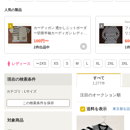
人気の製品
Ferr
1
2
カーディガン 透かしニットボーダ
フ
ー切替半袖カーディガン レディー
リ
ス
ス
100円〜
6
ツ 
2件出品中
1
レディース
〜2XS
XS
S
M
L
XL
2XL
3XL
すべて
現在の検索条件
1,277件
カテゴリ：Lサイズ
注目のオークション順
この検索条件を保存
送料を表示
東京都を設
対象商品