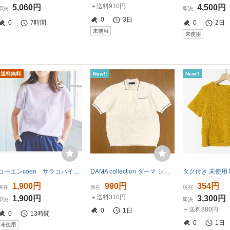
＋送料910円
5,060円
4,500円
即決
即決
0
3日
0
7時間
0
2日
未使用
未使用
送料無料
New!!
New!!
コーエンcoen サラコハイネックフレンチスリーブサマーニット ピンク 新品
DAMA collection ダーマ ショートスリーブ シアーニット セーター L 白 ホワイト 半袖 カットソー シースルー レディース 婦人
1,900円
990円
354円
現在
現在
現在
＋送料310円
1,900円
3,300円
即決
即決
＋送料880円
0
1日
0
13時間
0
1日
未使用