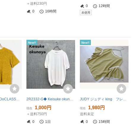
＋送料230円
0
12時間
0
16時間
未使用
New!!
New!!
タグ付き 未使用 DoCLASSE ドゥクラッセ リボンヤーン ショートスリーブニット 半袖 マスタード イエロー Lサイズ ナイロン ポリ もこもこ
2R2332-G◆ Keisuke okunoya ケイスケオクノヤ コットンニットプルオーバー 無地 半袖 クルーネック ミドルゲージ ◆ sizeL 白 綿
JUDY ジュディ king フレアスリーブ 配色プルオーバーデザインニット 40 和紙混 ストライプ
1,000円
1,980円
現在
現在
＋送料750円
送料未定
0
1日
0
15時間