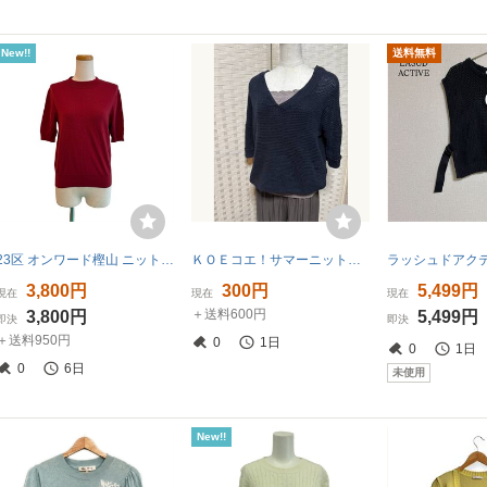
New!!
送料無料
23区 オンワード樫山 ニット セーター ボットジュゼッペ ウール クルーネック 半袖 38 赤 レッド /EH ■ECF006 レディース
ＫＯＥコエ！サマーニット！麻55.綿45！チュニック，アジアンテイスト大好きで出品中！
3,800円
300円
5,499円
現在
現在
現在
＋送料600円
3,800円
5,499円
即決
即決
＋送料950円
0
1日
0
1日
0
6日
未使用
New!!