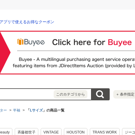
アプリで使えるお得なクーポン
このカテゴリから
＋
条件指定
ター
半袖
「
Lサイズ
」の商品一覧
Beauty
斉藤都世子
VINTAGE
HOUSTON
TRANS WORK
ジー