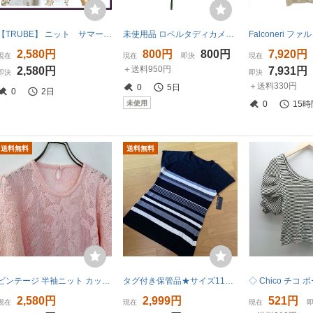
【TRUBE】 ニット サマーセーター フラワープリント 手洗い フリーサイズ 花柄 半袖 トルーベ サマーニット フェミニン 匿名発送
未使用品 ロベルタディカメリーノ Roberta di Camerino タグ付き ニット セーター 半袖 ロゴ総柄 レーヨン ナイロン 42 茶 ブラウン
2,580円
800円
800円
7,920円
現在
現在
即決
現在
＋送料950円
2,580円
7,931円
即決
即決
＋送料330円
0
5日
0
2日
未使用
0
15時
送料無料
送料無料
ビンテージ 半袖ニット カットソー 花柄 総柄 ピンク パフスリーブ レトロ L フェミニン ガーリー デート服 ボタニカル オシャレ
タグ付き保管品★サイズ11★RENAULT ボーダー 半袖 ニット ブラック 毛50% 柔らかい風合い 重ね着に
2,580円
2,999円
521円
現在
現在
現在