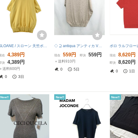
SLOANE / スローン 天竺ポリエステル 半袖クルーネック ニット
◇ ⊇ antiqua アンティカ Vネック 半袖 ニット サイズF ベージュ レディース E
4,389円
559円
559円
8,620円
現在
現在
即決
現在
＋送料910円
4,389円
8,620円
即決
即決
＋送料600円
0
5日
0
1日
0
3日
New!!
New!!
New!!