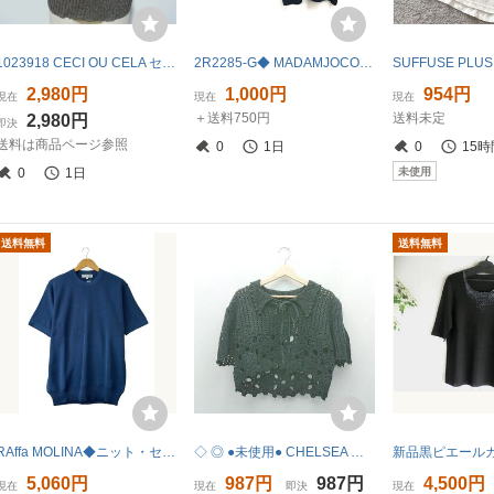
1023918 CECI OU CELA セシオセラ リブニット 半袖 セーター【クリックポスト可】
2R2285-G◆ MADAMJOCONDE マダムジョコンダ ハイゲージニットプルオーバー 半袖 無地 Uネック シンプル ◆ size40 ダークネイビー レーヨン
2,980円
1,000円
954円
現在
現在
現在
＋送料750円
送料未定
2,980円
即決
送料は商品ページ参照
0
1日
0
15時
未使用
0
1日
送料無料
送料無料
RAffa MOLINA◆ニット・セーター(薄手)/L/コットン/NVY
◇ ◎ ●未使用● CHELSEA ケーブル ショート丈 おしゃれ 半袖 ニット セーター サイズF ブラック レディース E
5,060円
987円
987円
4,500円
現在
現在
即決
現在