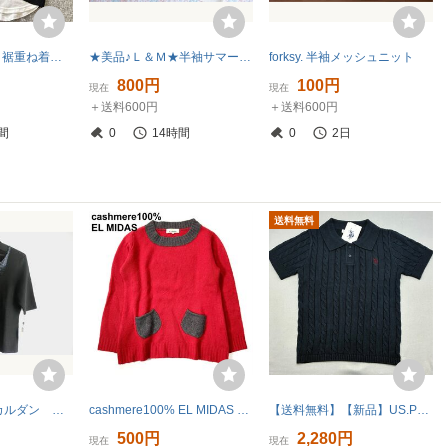
SUFFUSE PLUS 裾重ね着風サマーニット黒L ゆうパケット配送可能 新品 未使用 30
★美品♪Ｌ＆Ｍ★半袖サマーセーター・2枚組★ボーダー柄★
forksy. 半袖メッシュニット
800円
100円
現在
現在
＋送料600円
＋送料600円
間
0
14時間
0
2日
送料無料
新品黒ピエールカルダン ビーズ華やかニット Lサイズ ラピーヌ pierrecardin
cashmere100% EL MIDAS エルミダ カシミヤ100% ニット 11 L レディース B22611-96
【送料無料】【新品】US.POLO.ASSN レディース 半袖ニット〈ポロ衿〉（コットン100％ 身幅狭め） L ネイビー★52416
500円
2,280円
現在
現在