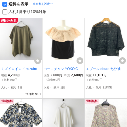
送料を表示
東京都を設定中
入札1番乗り10%対象
10%対象
ミズイロインド mizuiro in
ヨーコチャン YOKO CHA
エブール ebure 七分袖カ
d コクーンワイドプルオ
N トップス カットソー フ
ットソー サイズ38 M - 黒
4,290
2,600
2,600
11,101
現在
円
現在
円
即決
円
現在
円
ーバー カーキ‖フレンチス
レンチスリーブ 38 ブラッ
レディース クルーネック/
＋送料700円
＋送料950円
＋送料680円
リーブ オーバーサイズ ク
ク ピンクベージュ /HK ■
レース 美品 トップス
入札
-
残り
1日
入札
-
残り
1日
入札
-
残り
11時間
レープ素材【240001511
GY62 レディース
8888】
注目度 No.1
送料無料
送料無料