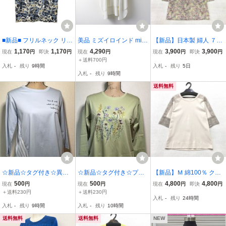
■新品■ フリルネック リン
美品 ミズイロインド mizu
【新品】日本製 婦人 ７分
グ模様 カットソー 紺 ブ
iro ind コットン ドルマン
袖カットソー M-Lサイズ
1,170
1,170
4,290
3,900
3,900
現在
円
即決
円
現在
円
現在
円
即決
円
ルー 春 夏 秋 M L 五分袖
スリーブワイドプルオー
（9号）上質綿100％ 送料
＋送料700円
入札
-
残り
9時間
入札
-
残り
5日
半袖シャツ 華やか カジュ
バー トップス ホワイト┃
無料⑥ 手洗いOK 7分袖Ｔ
入札
-
残り
9時間
アル レディース 婦人 ミ
白 カットソー【2400015
シャツ 人気の小花柄 ヒジ
セス 68
094717】
の隠れる
送料無料
☆新品☆タグ付き☆異素
☆新品☆タグ付き☆プレ
【新品】Ｍ 綿100％ クー
材切り替えカットソー☆
ミアムコットン☆花柄刺
ルタッチ カットソー Ｍサ
500
500
4,800
4,800
現在
円
現在
円
現在
円
即決
円
ライトブルー系☆ロゴプ
繍カットソー☆ライトグ
イズ 送料無料 袖レースデ
＋送料230円
＋送料230円
入札
-
残り
24時間
リント☆ストライプ柄☆
リーン☆綿100%☆サイズ
ザイン 婦人 レディース
入札
-
残り
9時間
入札
-
残り
10時間
サイズ40☆
40☆
洗濯機OK 大人のモカベー
ジュ スリット
送料無料
送料無料
NEW