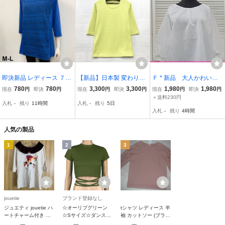
即決新品 レディース ７分
【新品】日本製 変わり織
Ｆ * 新品 大人かわいい
丈 切り替え プルオーバー
り やわらか 綿混 ５分袖
ボリュームスリーブ プル
780
780
3,300
3,300
1,980
1,980
現在
円
即決
円
現在
円
即決
円
現在
円
即決
円
Tシャツ ブルー M-L カッ
カットソー Ｍ-Lサイズ 送
オーバー♪ オフホワイ
＋送料230円
入札
-
残り
11時間
入札
-
残り
5日
トソー 送料無料
料無料 手洗いOK 婦人 レ
ト ７分袖 パフスリー
入札
-
残り
4時間
ディース デコルテライン
ブ フリーサイズ
きれい見え
人気の製品
1
2
3
jouetie
ブランド登録なし
ジュエティ jouetie ハ
☆オーリブグリーン
tシャツ レディース 半
ートチャーム付き ハ
☆Sサイズ☆ダンス衣
袖 カットソー (ブラッ
ートミニショルダーバ
装 pmyt0300 ダンス
ク M)