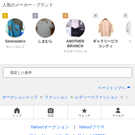
人気のメーカー・ブランド
1
2
3
4
5
Sensounico
しまむら
ANOTHER
ギャラリービス
ユ
BRANCH
コンティ
センソユニコ
アナザーブランチ
指定した条件
ページトップへ
オークショントップ
ファッション
レディースファッション
カッ
トップ
出品
ウォッチ
マイオク
Yahoo!オークション
Yahoo!フリマ