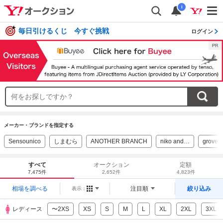
i
毎日引けるくじ 今すぐ挑戦
ログイン
メーカー・ブランドを指定する
Sensounico
しまむら
ANOTHER BRANCH
niko and…
grove
すべて
オークション
定額
7,475件
2,652件
4,823件
相場を調べる
注目順
絞り込み
表示：
レディース
〜2XS
XS
S
M
L
XL
2XL
3XL