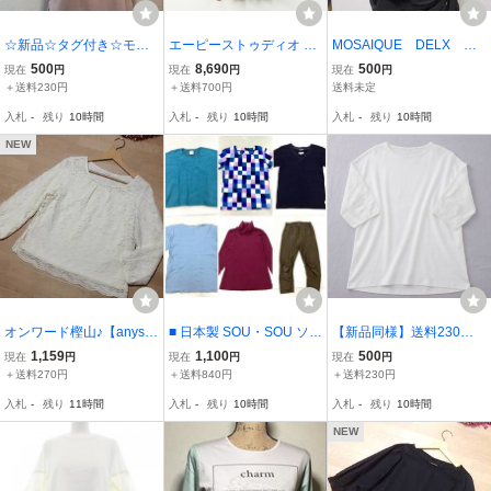
☆新品☆タグ付き☆モコ
エーピーストゥディオ AP
MOSAIQUE DELX 東
ロゴ☆半袖カットソー☆
STUDIO 別注 athletic wea
京スタイル 黒巻きプリ
500
8,690
500
現在
円
現在
円
現在
円
ピンク☆レディース☆カ
r MASON レーヨンフット
ーツ★カットソー
＋送料230円
＋送料700円
送料未定
ジュアル☆サイズ40☆
ボールTシャツ‖ワインレ
入札
-
残り
10時間
入札
-
残り
10時間
入札
-
残り
10時間
ッド系 カットソー【2400
014879018】
NEW
オンワード樫山♪【anysi
■ 日本製 SOU・SOU ソウ
【新品同様】送料230円
s】アイボリーレースカッ
ソウ カットソー パンツな
★ミセス レディース 婦人
1,159
1,100
500
現在
円
現在
円
現在
円
トソー2M★新品同様♪
ど 6点 まとめ商品 レディ
服 トップス Mサイズ オフ
＋送料270円
＋送料840円
＋送料230円
ース トップス ボトムス
ホワイト 七分袖 ブラウス
入札
-
残り
11時間
入札
-
残り
10時間
入札
-
残り
10時間
カジュアルウエア
レース切替 カットソー プ
ルオーバー
NEW