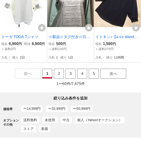
トーガ TOGA Tシャツ
☆新品☆タグ付き☆日本
イトキン♪【a.v.v standar
製☆綿100％☆英字ロゴ
d】黒七分袖カットソーＭ
6,900
6,900
500
1,580
現在
円
即決
円
現在
円
現在
円
プリント☆カットソー ☆
★新品♪
＋送料0円
＋送料230円
＋送料270円
ライトグリーン×ホワイト
入札
-
残り
2日
入札
1
残り
1日
入札
-
残り
11時間
☆サイズ40☆
前へ
1
2
3
4
5
次へ
1〜60件/7,475件
絞り込み条件を追加
〜14,999円
〜32,999円
〜50,999円
価格帯
送料無料
未使用
中古
個人（Yahoo!オークション）
オプション
その他
ストア
新着