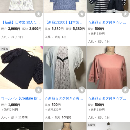
【新品】日本製 婦人 5分
【新品13200】日本製 婦
☆新品☆タグ付き☆レデ
袖 カットソー 綿100％ M-
人 ７分袖 やわらか カッ
ィース☆ボーダー柄☆異
3,900
3,900
5,380
5,380
500
現在
円
即決
円
現在
円
即決
円
現在
円
Lサイズ 送料無料852 洗
トソー M-Lサイズ 送料無
素材切り替え☆ カットソ
＋送料230円
入札
-
残り
1日
入札
-
残り
4日
濯機OK 涼感コットン 薄
料 綿50ポリ50 洗濯機OK
ー☆ネイビー×ホワイト☆
入札
-
残り
1日
手 さらさら強撚糸 小ぶり
変わり織り サイドスリッ
サイズ40☆
なエリ開き
ト入り
NEW
ワールド♪【Couture Broo
☆新品☆タグ付き☆異素
☆新品☆タグ付き☆プレ
ch】黒刺繍カットソー38
材切替カットソー ☆無地
ミアムコットン☆綿10
1,600
500
500
現在
円
現在
円
現在
円
★新品♪
xドット柄 ☆バックベル
0％☆ロゴプリント☆ピン
＋送料270円
＋送料230円
＋送料230円
トデザイン ☆サイズ40☆
ク☆レディース トップス
入札
-
残り
11時間
入札
-
残り
10時間
入札
-
残り
1日
☆サイズ40☆
NEW