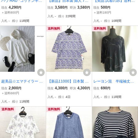
ハウ HAU *コットン半袖
【新品】日本製 婦人 7分
【美品 試着のみ】送料18
スウェットプルオーバー*
袖 丈長 カットソー 綿10
0円★ミセス レディース
4,290
3,580
3,580
500
現在
円
現在
円
即決
円
現在
円
Fドロップショルダー綿ア
0％ M-Lサイズ 送料無料
婦人服 トップス 昭和 レ
＋送料800円
＋送料180円
入札
-
残り
22時間
イボリートップス裏毛CL
手洗いOK 薄手 さらさら
トロ 9R 七分袖 カットソ
入札
-
残り
11時間
入札
-
残り
10時間
ASKA(1-2607-150)【20H
強撚糸 小ぶりなエリ開き
ー シャツ 前開き マルチ
62】
7分袖Tシャツ
カラー
送料無料
送料無料
超美品☆エマテイラー E
【新品11000】日本製 綿
レーヨン混 半端袖丈ト
mma Taylor☆洗える ライ
100％ 婦人 カットソー M-
ップス ブラック系 M
2,900
4,300
4,300
690
現在
円
現在
円
即決
円
現在
円
トダンボール サイドZIP
Lサイズ 送料無料 さわや
＋送料660円
入札
-
残り
4日
入札
-
残り
11時間
フレンチフーディ Fサイ
か強撚糸 エリ開き小さめ
入札
-
残り
11時間
ズ☆A-O 3871
レディース 洗濯機OK 5分
袖 京染め
送料無料
送料無料