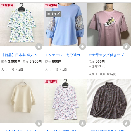
送料無料
送料無料
【新品】日本製 婦人 5分
ルクオーレ 七分袖カッ
☆新品☆タグ付き☆プレ
袖 カットソー 綿100％ M-
トソー 花柄レース М
ミアムコットン☆スニー
3,900
3,900
800
500
現在
円
即決
円
現在
円
現在
円
Lサイズ 送料無料727 洗
カープリント☆カットソ
＋送料230円
入札
-
残り
1日
入札
-
残り
1日
濯機OK 涼感コットン 薄
ー☆ピンク☆カジュアル
入札
1
残り
10時間
手 さらさら強撚糸 小ぶり
☆サイズ40☆
なエリ開き
送料無料