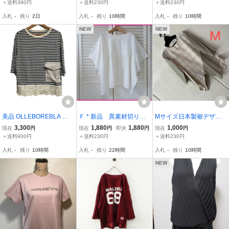
リーツ加工 プルオーバー
カットソー 日本製 М
ー ☆ラベンダー パープル
＋送料390円
＋送料230円
＋送料230円
M L 定形外390円発送 同
サイズ タグ付き未使用
☆サイズ40サイズ☆
入札
-
残り
2日
入札
-
残り
10時間
入札
-
残り
10時間
梱OK
品
NEW
NEW
美品 OLLEBOREBLA オ
Ｆ * 新品 異素材切り替
Mサイズ日本製裾デザイ
レボレブラ アルベロベロ
え 袖フリル ゆったりコ
ン七分袖切り替えカット
3,300
1,880
1,880
1,000
現在
円
現在
円
即決
円
現在
円
ボーダー 裾スカラップ 刺
ットンプルオーバー♪ ホ
ソー
＋送料900円
＋送料230円
＋送料230円
繍 カットソー ブラック
ワイト ドロップショル
入札
-
残り
10時間
入札
-
残り
22時間
入札
-
残り
10時間
ホワイト
ダー フリーサイズ
NEW