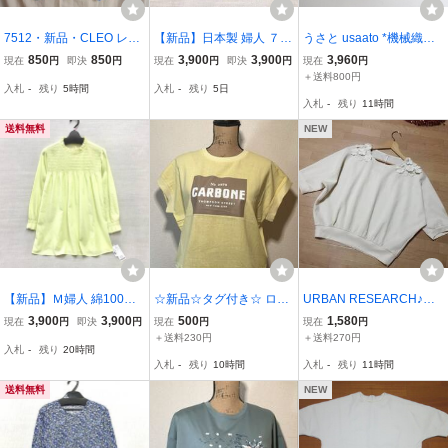
7512・新品・CLEO レー
【新品】日本製 婦人 ７分
うさと usaato *機械織り
スプルオーバー 花柄 ブル
袖 カットソー M-Lサイズ
インナートップス*キナリ
850
850
3,900
3,900
3,960
現在
円
即決
円
現在
円
即決
円
現在
円
ー Mサイズ
綿61％ カノコ 送料無料
コットンボイルガーゼ7分
＋送料800円
入札
-
残り
5時間
入札
-
残り
5日
洗濯機OK 少ししっかり目
袖シャーリングタートル
入札
-
残り
11時間
の生地 小ぶりなエリ開き
ネック(2-2606-527)【72
スリット
G62】
送料無料
NEW
【新品】Ｍ婦人 綿100％
☆新品☆タグ付き☆ ロゴ
URBAN RESEARCH♪【K
プルオーバー 9分袖 デザ
プリント☆半袖カットソ
BF】アイボリー6分袖カ
3,900
3,900
500
1,580
現在
円
即決
円
現在
円
現在
円
イン Ｔブラウス Mサイズ
ー☆イエロー系☆カジュ
ットソーF★新品♪
＋送料230円
＋送料270円
入札
-
残り
20時間
送料無料 手洗いOK シャ
アル☆サイズ40☆
入札
-
残り
10時間
入札
-
残り
11時間
ーリング 薄手 やわらかコ
ットンツイル
送料無料
NEW