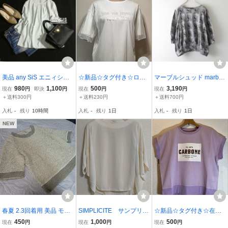
美品 any SiS エニィシィ
☆新品☆タグ付き☆ロゴ
マーブルシュッド marble
ス 綺麗め フロントタック
プリント☆チュール重ね
SUD ROBIN コマドリ カ
980
1,100
500
3,190
現在
円
即決
円
現在
円
現在
円
ゆったり さらっと カット
カットソー ☆ホワイト系
ットソー グレー／トップ
＋送料300円
＋送料230円
＋送料700円
ソー 2号 M 春 夏 グリニッ
☆カジュアル☆サイズ40
ス プルオーバー クルーネ
入札
-
残り
10時間
入札
-
残り
1日
入札
-
残り
1日
シュグレー オンワード樫
☆
ック 鳥 鍵【2400015085
山 26B06
500】
NEW
春夏 2.3回着用 美品 モス
SIMPLICITE サンプリシ
☆新品☆タグ付き☆在庫
グリーンXカーキ シワ プ
テ ドルマンスリープ
調整価格☆半袖カットソ
450
1,000
500
現在
円
現在
円
現在
円