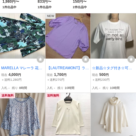
1,980円〜
833円〜
150円〜
ッグ JUT-82080B フ
衣装 へそ出し 半袖 カ
1件出品中
1件出品中
2件出品中
ィットハウス
ットソー tシャツ ショ
ート丈 ハイネック
NEW
MARELLA マレーラ 花柄
【LAUTREAMONT】ラベ
☆新品☆タグ付き☆可愛
総柄 ワンピース チュニッ
ンダーカットソー38★ロ
いモコロゴ☆ロゴプリン
4,000
1,700
500
現在
円
現在
円
現在
円
ク グリーン系
ートレアモン★新品♪
トカットソー☆ホワイト
＋送料1,280円
＋送料270円
＋送料230円
系☆カジュアル☆サイズ4
入札
-
残り
8時間
入札
-
残り
10時間
入札
-
残り
10時間
0☆
送料無料
送料無料