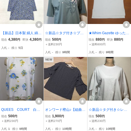
【新品】日本製 婦人 綿10
☆新品☆タグ付き☆プレ
★Whim Gazette ゆったり
0％ 7分袖薄手 カットソー
ミアムコットン☆綿10
大きめ ストレッチ ドロッ
4,380
4,380
500
880
880
現在
円
即決
円
現在
円
現在
円
即決
円
M-Lサイズ 送料無料723
0％☆花柄刺繍☆カットソ
プショルダー ハーフスリ
＋送料230円
＋送料600円
入札
-
残り
5日
洗濯機OK 涼感コットン
ー☆グリーン系☆レディ
ーブカットソー 白 F★
入札
-
残り
9時間
入札
-
残り
9時間
さらさら強撚糸 小ぶりな
ース トップス☆サイズ40
エリ開き
☆
NEW
QUEES COURT 白と
オンワード樫山♪【組曲】
☆新品☆タグ付き☆レデ
ブルー花★カットソー
黒七分袖カットソー2M★
ィース☆カットソー☆ホ
500
1,900
500
現在
円
現在
円
現在
円
KUMIKYOKU★新品♪
ワイト☆異素材切り替え
＋送料230円
＋送料270円
＋送料230円
デザイン☆サイズ40☆
入札
1
残り
9時間
入札
-
残り
10時間
入札
-
残り
10時間