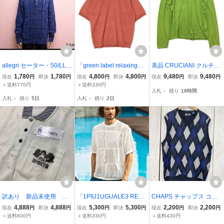
allegri セーター・50/LL□
「green label relaxing」
美品 CRUCIANI クルチア
アレグリ/ニット/大きいサ
半袖ニット X-LARGE オ
ーニ 浅Vネック ニット ハ
1,780
1,780
4,800
4,800
9,480
9,480
現在
円
即決
円
現在
円
即決
円
現在
円
即決
円
イズ/メンズ/25霜4-21
レンジ系その他 メンズ
イゲージ コットン 50 XL
＋送料770円
＋送料330円
入札
-
残り
19時間
イタリア製
入札
-
残り
5日
入札
-
残り
2日
訳あり 新品未使用 ピ
「1PIU1UGUALE3 RELA
CHAPS チャップス コッ
アスポーツ 定価31,000
X 」 半袖ニット X-LARG
トンニット ベスト ニ
4,888
4,888
5,300
5,300
2,200
2,200
現在
円
即決
円
現在
円
即決
円
現在
円
即決
円
円の品 LLサイズ 長袖
E ホワイト メンズ
ットベスト メンズXL 状
＋送料600円
＋送料330円
＋送料430円
カジュアルニット
態良好