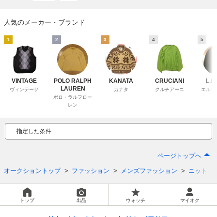
人気のメーカー・ブランド
1
2
3
4
5
VINTAGE
POLO RALPH
KANATA
CRUCIANI
L.L
LAUREN
ヴィンテージ
カナタ
クルチアーニ
エルエ
ポロ・ラルフロー
レン
指定した条件
ページトップへ
オークショントップ
ファッション
メンズファッション
ニット、
トップ
出品
ウォッチ
マイオク