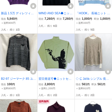
新品 1.5万 ディレツィオ
WIND AND SEA◆ニッ
「HOOK」 長袖ニット X-
ーネ 25AW ウール混 ター
ト・セーター(厚手)/XL/コ
LARGE ブルー メンズ
5,940
7,260
7,260
1,000
1,000
現在
円
現在
円
即決
円
現在
円
即決
円
トルネック ニット LL 紫
ットン/ブラック/WDS-O-
＋送料900円
＋送料330円
入札
-
残り
6日
【25522049_801_LL】
ESSC-24-C2-KN-01
入札
-
残り
1日
入札
-
残り
5日
Direzione 洗える ハイゲ
ージ セーター
B2-97 ジーマーク 85 ユー
翌日発送可◆ニットセー
◇ ⊆ JaVa シンプル 長袖
ロ古着 イタリア製 ウール
ター◆タートルネック◆
ニットセーター サイズXL
100
2,800
561
561
現在
円
現在
円
現在
円
即決
円
混 長袖 ニット セーター
セージグリーン◆ＸＬサ
ベージュ系 メンズレディ
＋送料800円
＋送料1,200円
＋送料910円
グレー #G#MARK メンズ
イズ◆ビスコース◆プル
ース E
入札
-
残り
1日
入札
-
残り
2日
入札
-
残り
2日
オーバー◆銃撃◆
送料無料