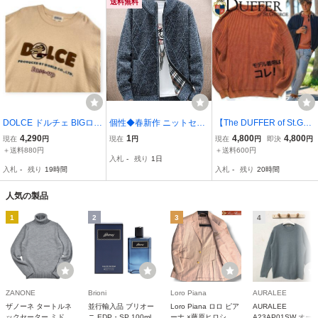
ールドスタイル
送料無料
DOLCE ドルチェ BIGロゴ
個性◆春新作 ニットセー
【The DUFFER of St.GE
ウールニットセーター サ
ター ニット メンズ 長袖
ORGE】Safari掲載◎!!定
4,290
1
4,800
4,800
現在
円
現在
円
現在
円
即決
円
イズ 52 /クリーム系/メン
前開き トップス セーター
価1.5万 ダファーオブセン
＋送料880円
＋送料600円
入札
-
残り
1日
ズ/ワールド/日本製
コート シンプル 開襟 柔
トジョージ GARMENT-D
入札
-
残り
19時間
入札
-
残り
20時間
らかい 保温 通勤
YE FADE COLOR KNIT
フェードカラーリブニッ
人気の製品
ト
1
2
3
4
ZANONE
Brioni
Loro Piana
AURALEE
ザノーネ タートルネ
並行輸入品 ブリオー
Loro Piana ロロ ピア
AURALEE
ックセーター ミドル
ニ EDP・SP 100ml
ーナ ×藤原ヒロシ オ
A23AP01SW オー