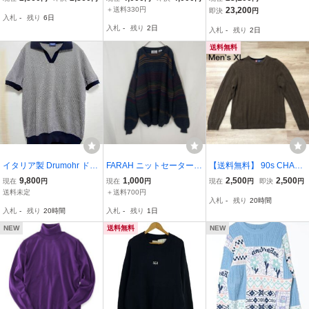
ウール/NVY//
ラック メンズ
ン】スコットランド製 バ
＋送料330円
23,200
即決
円
入札
-
残り
6日
リー 26080126
入札
-
残り
2日
入札
-
残り
2日
送料無料
イタリア製 Drumohr ドル
FARAH ニットセーター
【送料無料】 90s CHAPS
モア襟付き 半袖ニット プ
古着 XLサイズ
ニット長袖セーター茶
9,800
1,000
2,500
2,500
現在
円
現在
円
現在
円
即決
円
ルオーバー セーター コッ
色 メンズXLサイズ チ
送料未定
＋送料700円
入札
-
残り
20時間
トンニット格子柄 54 XL
ャップスラルフローレン
入札
-
残り
20時間
入札
-
残り
1日
2L LL メンズ
Ralph Lauren
NEW
送料無料
NEW