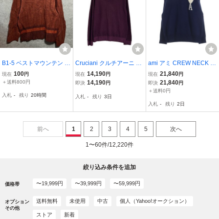
B1-5 ベストマウンテン X
Cruciani クルチアーニ JU
ami アミ CREW NECK S
L アメリカ古着 ウール混
4202 パープル ウール 編
WEATER ロゴデザイン ク
100
14,190
21,840
現在
円
現在
円
現在
円
長袖 ニット ブラウン Bes
地切り替え タートルネッ
ルーネック ニットセータ
＋送料800円
14,190
21,840
即決
円
即決
円
t Mountain メンズ
クニット 52 メンズ
ー ネイビー UKS002.018
＋送料0円
入札
-
残り
20時間
入札
-
残り
3日
00412
入札
-
残り
2日
前へ
1
2
3
4
5
次へ
1〜60件/12,220件
絞り込み条件を追加
〜19,999円
〜39,999円
〜59,999円
価格帯
送料無料
未使用
中古
個人（Yahoo!オークション）
オプション
その他
ストア
新着