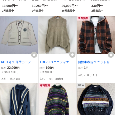
ゲージ Zanone メン
香水 フレグランス
ペラストール カシミ
リー メンズ フレン
13,000円〜
19,250円〜
20,000円〜
330円〜
ズ
BRIONI 新品 未使用
ヤ100% ブルー系 メ
メリノウール ニッ
2件出品中
2件出品中
15件出品中
2件出品中
ンズ
セーター size 4
BEK1004
送料無料
KITH キス 厚手カーディ
T18-790s ココティエ ア
個性◆春新作 ニットセー
ガン CRM 25-080-060-00
メリカ古着 4 3D ケーブル
ター 裏ボア チェック柄
22,000
100
1
現在
円
現在
円
現在
円
06-3-0 ベージュ系 メンズ
セーター ベージュ COCO
フード付き ニット メンズ
＋送料1,100円
＋送料800円
入札
-
残り
1日
サイズ XL ニット
TIER メンズ
長袖 前開き トップス セ
入札
-
残り
3日
入札
-
残り
20時間
ーター コート シンプル
開襟 通勤
送料無料
NEW