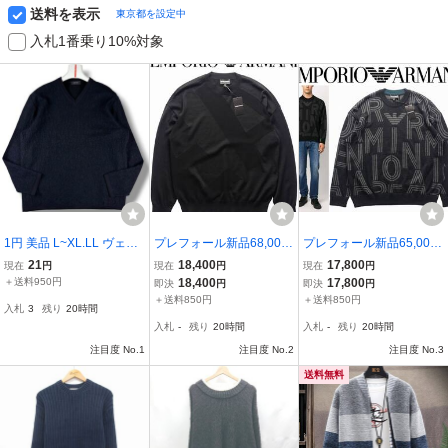
送料を表示
東京都を設定中
入札1番乗り10%対象
1円 美品 L~XL.LL ヴェル
プレフォール新品68,000
プレフォール新品65,000
サーチ VERSACE CLASS
円EMPORIO ARMANIア
円EMPORIO ARMANIア
21
18,400
17,800
現在
円
現在
円
現在
円
IC V2 長袖Vネック ニット
ルマーニ★定番ベーシッ
ルマーニ★ゆったりお洒
＋送料950円
18,400
17,800
即決
円
即決
円
セーター シャギー 凸凹立
クなのに一味も二味も違
落なドロップショルダー
＋送料850円
＋送料850円
入札
3
残り
20時間
体デザイン イタリア製 メ
う技ありジオメトリック
のオーバーフィット黒ニ
入札
-
残り
20時間
入札
-
残り
20時間
ンズ ブラック
黒ニット【3XL＝日本4X
ット【XXL＝日本3XL】
注目度 No.1
L】
注目度 No.2
注目度 No.3
送料無料