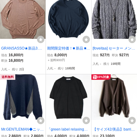
通勤 通学
アイボリー
GRANSASSO★新品3.5
期間限定特価！■ 新品 ■ I
[foveitaa] セーター メンズ
万円程度グランサッソ ハ
L LANIFICIO イタリア製
タートルネック ニットセ
16,800
8,000
927
927
現在
円
現在
円
現在
円
即決
円
イパフォーマンスウール
サマーニット ■ 綿100％
ーター 冬服 厚手 暖かい
16,800
＋送料900円
即決
円
入札
-
残り
19時間
素材「TRAVEL WOOL」
素材 ■
防寒 カジュアル 長袖 お
入札
-
残り
16時間
入札
-
残り
2日
のクルーネックニット52
しゃれ ファッショ NABI_
オールドローズ色
830
送料無料
10%対象
Mr.GENTLEMAN◆ニッ
「green label relaxing」
【サイズ42/美品】barrie
ト・セーター(厚手)/XXL/
半袖ニット X-LARGE ブ
【カシミヤ カーディガ
2,860
2,860
4,000
4,000
23,100
現在
円
即決
円
現在
円
即決
円
現在
円