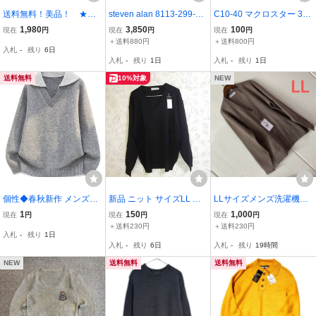
送料無料！美品！ ★
steven alan 8113-299-02
C10-40 マクロスター 3X
タートルネックセータ
40 AZE CREW NECK KNI
L ユーロ古着 コットン 長
1,980
3,850
100
現在
円
現在
円
現在
円
ー！黒色！US：Lサイズ
T LOOSE ニット
袖 ハーフジップ ニット
＋送料880円
＋送料800円
入札
-
残り
6日
（LLサイズ相当！）ブラ
ネイビー MACROSTAR
入札
-
残り
1日
入札
-
残り
1日
ックタートルネックセー
メンズ
ター！ウール：60％！ ★
送料無料
10%対象
NEW
個性◆春秋新作 メンズニ
新品 ニット サイズLL 紳
LLサイズメンズ洗濯機で
ットセーター トップス 重
士 169 秋冬
洗えるニットカーディガ
1
150
1,000
現在
円
現在
円
現在
円
ね着風 ウール混紡 厚手保
ン モカベージュ
＋送料230円
＋送料230円
入札
-
残り
1日
温 保温快適 長袖 おしゃ
入札
-
残り
6日
入札
-
残り
19時間
れ 通学・通勤
NEW
送料無料
送料無料