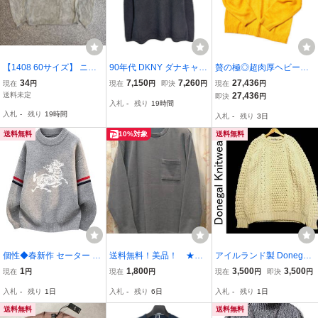
【1408 60サイズ】 ニッ
90年代 DKNY ダナキャラ
贅の極◎超肉厚ヘビー級!!
トセーター グレー 灰色
ンニューヨーク コットン
新品未使用「カシミヤ10
34
7,150
7,260
27,436
現在
円
現在
円
即決
円
現在
円
ワッペン Vネック 無地 ト
ニットセーター グレー(メ
0％」別次元の驚愕の手触
送料未定
27,436
即決
円
入札
-
残り
19時間
ップス ロングスリーブ ロ
ンズ XL)中古 古着 Y5315
り◎ポロカラー ニット セ
入札
-
残り
19時間
入札
-
残り
3日
ーゲージ 昭和レトロ 古着
ーター カーディガン ピュ
ユーズド
アカシミヤ XL
送料無料
10%対象
送料無料
個性◆春新作 セーター ウ
送料無料！美品！ ★
アイルランド製 Donegal
ール混 ソフト クルーネッ
NIKO AND....！ グレー
Knitwear ドネガルニット
1
1,800
3,500
3,500
現在
円
現在
円
現在
円
即決
円
ク スタイリッシュ ゆった
色！ 4サイズ（LLサイ
肉厚 クルーネック フィッ
入札
-
残り
1日
入札
-
残り
6日
入札
-
残り
1日
り トップス トレーナー
ズ相当！） セーター！
シャーマンセーター アラ
保温快適 長袖 おしゃれ
★
ンニット サイズ44 生成り
送料無料
送料無料