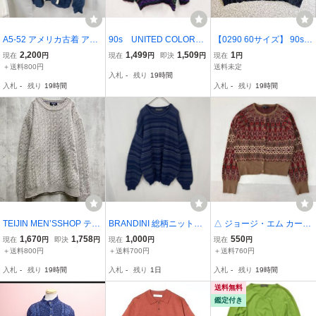
A5-52 アメリカ古着 アク
90s UNITED COLORS
【0290 60サイズ】 90s 8
リル 長袖 ハーフジップ
OF BENETTON ベネト
0s WEAR THE RIGHT TH
2,200
1,499
1,509
1
現在
円
現在
円
即決
円
現在
円
ニットセーター ブルー メ
ン ウールニットセータ
ING ニットセーター XL
＋送料800円
送料未定
入札
-
残り
19時間
ンズ
ー 総柄 マルチカラ
昭和レトロ クルーネック
入札
-
残り
19時間
入札
-
残り
19時間
ー 緑 グリーン ヴ
アクリルニット オールド
ィンテージ 古着
柄ニット
TEIJIN MEN’SSHOP テイ
BRANDINI 総柄ニットセ
△ ジョージ・エム カーデ
ジンメンズショップ ニッ
ーター 古着 XLサイズ
ィガン レディース XL マ
1,670
1,758
1,000
550
現在
円
即決
円
現在
円
現在
円
ト セーター sizeLL/グレ
ルチカラー フェアアイル
＋送料800円
＋送料700円
＋送料760円
ー ◆■
ノルディック アンゴラ混
入札
-
残り
19時間
入札
-
残り
1日
入札
-
残り
19時間
00s ニット セーター 総柄
古着
送料無料
鑑定付き