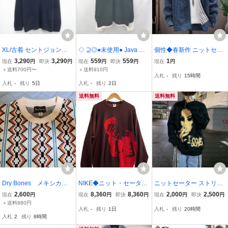
XL/古着 セントジョンズ
◇ ⊇◎●未使用● Java ジ
個性◆春新作 ニットセー
ベイ 長袖 セーター メン
ャバ 長袖 セーター サイ
ター 裏ボア ニット メン
3,290
3,290
559
559
1
現在
円
即決
円
現在
円
即決
円
現在
円
ズ 00年代 00s コットン
ズXL ブラック ホワイト
ズ 長袖 前開き トップス
＋送料700円〜
＋送料910円
入札
-
残り
15時間
クルーネック ネイビー 26
メンズ E
セーター コート シンプル
入札
-
残り
5日
入札
-
残り
2日
jul31
開襟
送料無料
送料無料
Dry Bones メキシカン
NIKE◆ニット・セーター
ニットセーター ストリー
柄サマーセーター ニッ
(厚手)/XL/ポリエステル/B
ト 大トレンド Y2K好きな
2,600
8,360
8,360
2,000
2,500
現在
円
現在
円
即決
円
現在
円
即決
円
ト 日本製 42LL ライト
RW/無地/FN2574-227//
方へ ストリート系 XL 長
＋送料880円
入札
-
残り
1日
入札
-
残り
20時間
ベージュ アメカジ シ
袖 ブラック 古着風 ユニ
入札
2
残り
8時間
リーズ即完売モデル オ
セックス