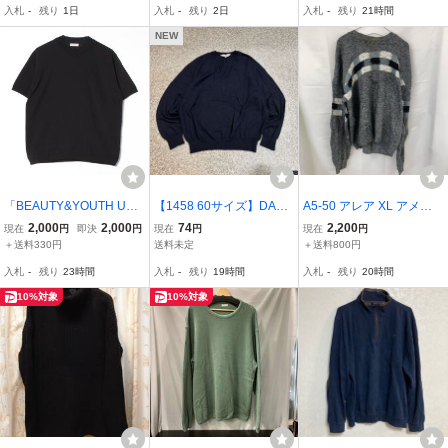
入札
-
残り
1日
入札
-
残り
2日
入札
-
残り
21時間
NEW
「BEAUTY&YOUTH UNI
【1458 60サイズ】DALM
A5-50 アレア XL アメリ
TED ARROWS」 半袖ニ
INE Vネック セーター XL
カ古着 USA製 アクリル
2,000
2,000
74
2,200
現在
円
即決
円
現在
円
現在
円
ット X-LARGE ブラック
ネイビー 紺 無地 トップ
長袖 ボーダー ニットセー
＋送料330円
送料未定
＋送料800円
メンズ
ス オーバーサイズ イタリ
ター グレー AREA メンズ
入札
-
残り
23時間
入札
-
残り
19時間
入札
-
残り
20時間
ア製 OLD 昭和レトロ 古
着 ユーズド
10%対象
10%対象