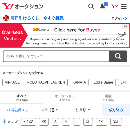
i
毎日引けるくじ 今すぐ挑戦
ログイン
メーカー・ブランドを指定する
VINTAGE
POLO RALPH LAUREN
KANATA
Eddie Bauer
LACO
すべて
オークション
定額
12,220件
4,302件
7,918件
相場を調べる
注目順
絞り込み
表示：
メンズ
〜2XS
XS
S
M
L
XL
2XL
3XL
4