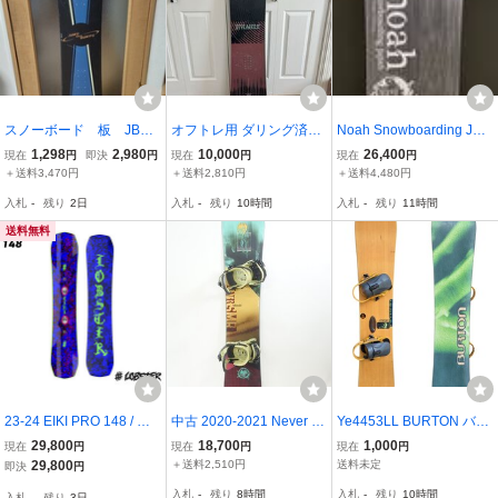
スノーボード 板 JB J
オフトレ用 ダリング済み
Noah Snowboarding Jap
UMP the BUMPS
YONEX STYLAHOLIC ス
an High Twister XXX 145.
1,298
2,980
10,000
26,400
現在
円
即決
円
現在
円
現在
円
タイラホリック 148cm ス
5cm 2020-2021 スノーボ
＋送料3,470円
＋送料2,810円
＋送料4,480円
ノーボード板
ード板
入札
-
残り
2日
入札
-
残り
10時間
入札
-
残り
11時間
送料無料
23-24 EIKI PRO 148 / エ
中古 2020-2021 Never S
Ye4453LL BURTON バー
イキプロ148 LOBSTER S
ummer SHADE レディー
トン スノーボード板 Cha
29,800
18,700
1,000
現在
円
現在
円
現在
円
NOWBOARDS / ロブスタ
ス 147cm ZUMA ネバーサ
rger（チャージャー）木
29,800
＋送料2,510円
送料未定
即決
円
ー スノーボード
マー シェイド ツマ スノ
目調のグラフィック ビン
入札
-
残り
8時間
入札
-
残り
10時間
入札
-
残り
3日