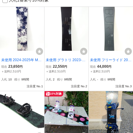
未使用 2024-2025年 MO
未使用 グラトリ 2023-20
未使用 フリーライド 202
SS EBIS 148cm モス エビ
24年 MOSS CIRCUS 149
3-2024年 MOSS BURNE
23,650
22,550
44,000
現在
円
現在
円
現在
円
ス スノーボード 41776-2
cm モス スノーボード サ
R 149cm モス バーナー
＋送料2,510円
＋送料2,510円
＋送料2,510円
66
ーカス 41776-122
スノーボード 41776-58
入札
10
残り
9時間
入札
2
残り
9時間
入札
-
残り
9時間
注目度 No.1
注目度 No.2
注目度 No.3
10%対象