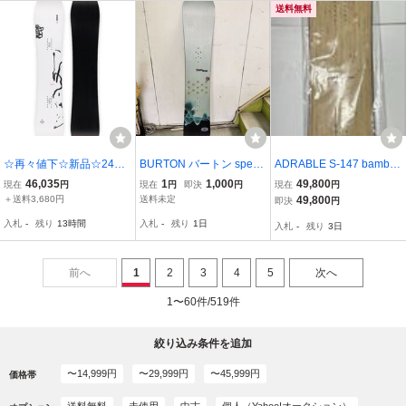
ィング破損 現状渡し
送料無料
☆再々値下☆新品☆24モ
BURTON バートン speci
ADRABLE S-147 bambo
デル RIDE SUPERPIG S
al 46 スノーボード 177 1
o!!
46,035
1
1,000
49,800
現在
円
現在
円
即決
円
現在
円
MALL /148cm☆正規モデ
46cm△E9111△
＋送料3,680円
送料未定
49,800
即決
円
ルなのでメーカー保証付
入札
-
残り
13時間
入札
-
残り
1日
入札
-
残り
3日
きです☆数量限定・在庫
限りです☆55%OFF～☆
前へ
1
2
3
4
5
次へ
1〜60件/519件
絞り込み条件を追加
〜14,999円
〜29,999円
〜45,999円
価格帯
送料無料
未使用
中古
個人（Yahoo!オークション）