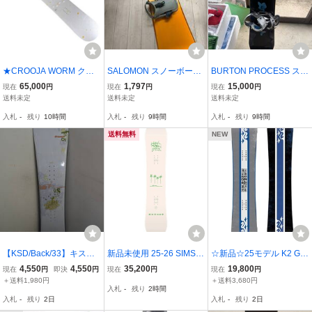
★CROOJA WORM クロ
SALOMON スノーボード
BURTON PROCESS スノ
ージャ ダブルキャンバー
FS-350 146cm オレンジ
ーボード ビンディングセ
65,000
1,797
15,000
現在
円
現在
円
現在
円
スノーボード 24-25 148c
系 switch ステップイン ビ
ット
送料未定
送料未定
送料未定
m 中古品★
ンディング バインディン
入札
-
残り
10時間
入札
-
残り
9時間
入札
-
残り
9時間
グ 付き SS-000480
送料無料
NEW
【KSD/Back/33】キスマ
新品未使用 25-26 SIMS T
☆新品☆25モデル K2 GE
ークCity Coral 147スノー
HE SALT PINK 149cm レ
OMETRIC /148cm☆メー
4,550
4,550
35,200
19,800
現在
円
即決
円
現在
円
現在
円
ボード・ビンディング付
ディース スノーボード
カー保証付き☆反発が良
＋送料1,980円
＋送料3,680円
入札
-
残り
2時間
属せず １４７ｃｍディレ
く、スイングウエイトも
入札
-
残り
2日
入札
-
残り
2日
クショナル・キャンパ
軽いのでグラトリの上達