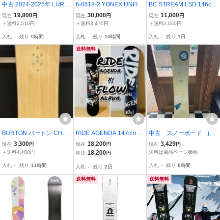
中古 2024-2025年 LURKI
6-0618-2 YONEX UNFIX
BC STREAM LSD 146cm
NG CLASS ラーキングク
145 スノーボード スノ
スノーボード板 店舗受取
19,800
30,000
11,000
現在
円
現在
円
現在
円
ラス FIRE SKULL スノー
ーボード板
可
＋送料2,510円
＋送料3,470円
＋送料2,000円
ボード 147cm 39488-11
入札
-
残り
9時間
入札
-
残り
10時間
入札
-
残り
1日
送料無料
BURTON バートン CHAR
RIDE AGENDA 147cm FL
中古 スノーボード jee
GER スノーボード 148c
OW ALPHA Lサイズ スノ
nyus ジーニアス 145c
3,300
18,200
3,429
現在
円
現在
円
現在
円
m
ーボード
m
＋送料4,480円
18,200
送料は商品ページ参照
即決
円
入札
-
残り
11時間
入札
-
残り
8時間
入札
-
残り
2日
送料無料
送料無料