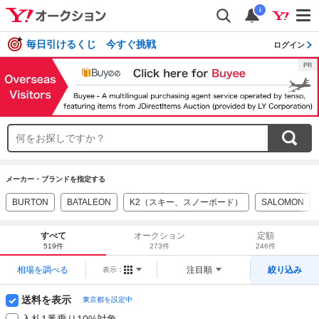
i
毎日引けるくじ 今すぐ挑戦
ログイン
メーカー・ブランドを指定する
BURTON
BATALEON
K2（スキー、スノーボード）
SALOMON
すべて
オークション
定額
519件
273件
246件
相場を調べる
注目順
絞り込み
表示：
送料を表示
東京都を設定中
入札1番乗り10%対象