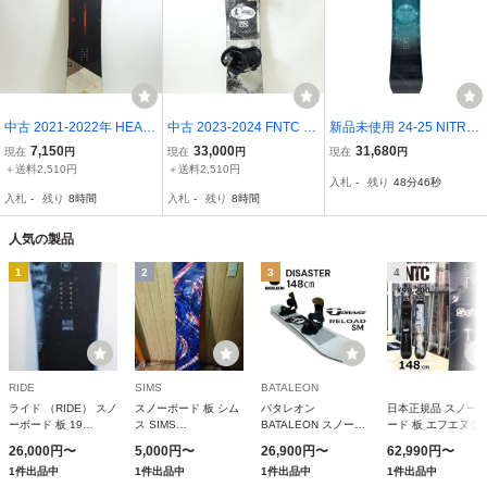
中古 2021-2022年 HEAD
中古 2023-2024 FNTC T
新品未使用 24-25 NITRO
Anything LYT ヘッド エニ
NT-L 147cm FLUX エフエ
MYSTIQUE 146cm レデ
7,150
33,000
31,680
現在
円
現在
円
現在
円
シング スノーボード単品
ヌティーシー フラックス
ィース スノーボード
＋送料2,510円
＋送料2,510円
入札
-
残り
48分45秒
148cm 41976-1
ティーダブル ビンディン
入札
-
残り
8時間
入札
-
残り
8時間
グ付き スノーボード 417
83-1
人気の製品
1
2
3
4
RIDE
SIMS
BATALEON
ライド （RIDE） スノ
スノーボード 板 シム
バタレオン
日本正規品 スノー
ーボード 板 19
ス SIMS
BATALEON スノーボ
ード 板 エフエヌテ
WARPIG 148
DISTORTION ディス
ード 板 メンズ
シー FNTC SoT エ
26,000円〜
5,000円〜
26,900円〜
62,990円〜
R180200701 （メン
トーション メンズ レ
DISASTER ディザス
オーティ― メンズ 
1件出品中
1件出品中
1件出品中
1件出品中
ズ）
ディース 24-25 日本
ター
ディース 25-26