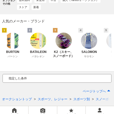
オプション
その他
ストア
新着
人気のメーカー・ブランド
1
2
3
4
5
BURTON
BATALEON
K2（スキー、
SALOMON
R
スノーボード）
バートン
バタレオン
サロモン
ラ
指定した条件
ページトップへ
オークショントップ
スポーツ、レジャー
スポーツ別
スノーボー