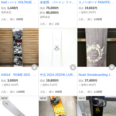
Hart ハート VOLTAGE 14
未使用 バートン ファミ
スノーボード FANATIC フ
6 スノーボード 全長約14
リーツリー 3D ディープ
ァナティック 2022-23年
1,448
75,000
19,602
現在
円
現在
円
現在
円
6cm 管理8KX0317G-A9
デイズ 149cm 2022-2023
モデル ACE エース 147c
送料未定
90,000
＋送料3,000円
即決
円
m
送料未定
入札
-
残り
8時間
入札
-
残り
10時間
入札
-
残り
2日
A4918 ROME SDS Ch
中古 2024-2025年 LURKI
Noah Snowboarding Jap
eap Trick スノーボー
NG CLASS ラーキングク
an Super Twister 2022-20
3,000
19,800
37,400
現在
円
現在
円
現在
円
ド 板 スノボ 148
ラス GOOD TIMES BAD F
23 146.5cm スノーボード
＋送料3,000円
＋送料2,510円
＋送料4,480円
㎝ ウインタースポー
RIENDS スノーボード 14
板
入札
-
残り
10時間
入札
-
残り
9時間
入札
-
残り
11時間
ツ 現状品
9cm 39488-6
NEW
NEW
NEW