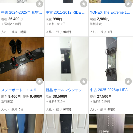
中古 2024-2025年 眞空雪
中古 2011-2012 RIDE AG
YONEX The Extreme 154
板等 閃風 マクウセッパン
ENDA 147cm スノーボー
スノーボード 1991年モデ
26,400
990
2,980
現在
円
現在
円
現在
円
トウ センプウ スノーボー
ド ライド アジェンダ 394
ル used
＋送料2,510円
＋送料2,510円
送料未定
ド 147cm 39488-63
47-42
入札
-
残り
8時間
入札
-
残り
9時間
入札
-
残り
1日
スノーボード １４５
新品 オールマウンテン 20
中古 2025-2026年 HEAD
ブーツ ２５
25-2026 SEASON PRIME
ANYTHING 148cm UNIO
9,400
9,400
38,500
27,500
現在
円
即決
円
現在
円
現在
円
㎝ 初心者
R 147cm シーズン プライ
N BLACK ヘッド ユニオ
送料未定
＋送料2,510円
＋送料2,510円
用 入門用 レンタル予
マー スノーボード 41640
ン エニシングブ スノーボ
入札
-
残り
5日
入札
-
残り
9時間
入札
-
残り
8時間
定者 などに 一応J
-17
ードビンディング付き 41
UNK
766-1