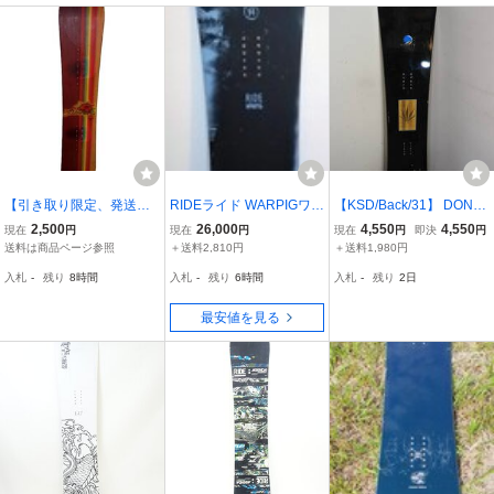
正規品
【引き取り限定、発送不
RIDEライド WARPIGワー
【KSD/Back/31】 DONU
可】 リブテック ジェイミ
ピグ(S) 148 18-19
TS/ドーナッツ・スノーボ
2,500
26,000
4,550
4,550
現在
円
現在
円
現在
円
即決
円
ーリン ハイビスカス（初
ード・ビンディング付属
送料は商品ページ参照
＋送料2,810円
＋送料1,980円
期モデル）
せず １４７ｃｍ ディレ
入札
-
残り
8時間
入札
-
残り
6時間
入札
-
残り
2日
クショナル・キャンパー
モデル
最安値を見る