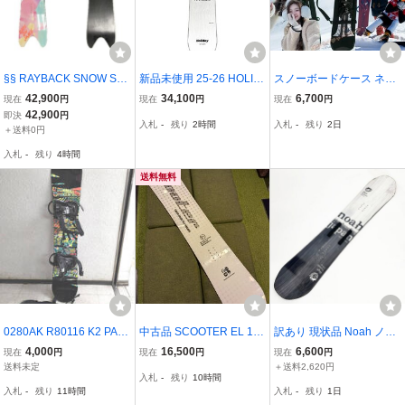
§§ RAYBACK SNOW SU
新品未使用 25-26 HOLID
スノーボードケース ネオ
RFING スノーボード 4’1
AY POPLIVE 147cm ユニ
プレン素材 140/145/150/
42,900
34,100
6,700
現在
円
現在
円
現在
円
0” 147.5cm 程度BC SWO
セックス スノーボード
155/160cm 5 サイズ展開
42,900
即決
円
入札
-
残り
2時間
入札
-
残り
2日
RDFISH マルチカラー 傷
ショルダー紐付き 滑走時
＋送料0円
や汚れあり
板保護ソックス
入札
-
残り
4時間
送料無料
0280AK R80116 K2 PAR
中古品 SCOOTER EL 145
訳あり 現状品 Noah ノア
KSTAR ケーツー パーク
cm レディース スノーボ
High Twister LTD 145 ス
4,000
16,500
6,600
現在
円
現在
円
現在
円
スター スノボー スノーボ
ード 国産ブランド カーヴ
ノーボード 板◆ヒビ/剥が
送料未定
＋送料2,620円
入札
-
残り
10時間
ード板 約148cm ビンディ
ィング
れ/補修あり [U16440]
入札
-
残り
11時間
入札
-
残り
1日
ング・カバー付き ビンデ