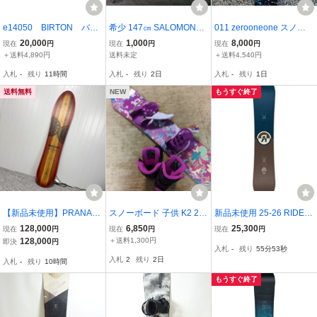
e14050 BIRTON バー
希少 147㎝ SALOMONサ
011 zerooneone スノー
トン スノーボード スノボ
ロモン TIARA スノボ 一応
ボード 板 ビンディングセ
20,000
1,000
8,000
現在
円
現在
円
現在
円
板 ビンディング 全長約14
ジャンクで3点セット
ット X FLY SPIN DOUBL
＋送料4,890円
送料未定
＋送料4,540円
5.5cm
E CAMBER
入札
-
残り
11時間
入札
-
残り
2日
入札
-
残り
1日
送料無料
NEW
もうすぐ終了
【新品未使用】PRANAP
スノーボード 子供 K2 21
新品未使用 25-26 RIDE A
UNKS プラナパンクス ザ
㌢ ウィンタースポーツ
GENDA 149cm メンズ
128,000
6,850
25,300
現在
円
現在
円
現在
円
ピーナッツ スノーボード
スノーボード
128,000
＋送料1,300円
即決
円
入札
-
残り
55分52秒
板 146cm フルチューンナ
入札
2
残り
2日
入札
-
残り
10時間
ップ済み / #20077
もうすぐ終了