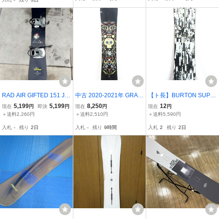
ーボードビンディング付
ディング ウィンタースポ
き 41626-1
ーツ
RAD AIR GIFTED 151 Jo
中古 2020-2021年 GRAY
【ト長】BURTON SUPE
han kstrm Individual ドイ
RPM 147cm グレイ アー
R HERO 148 バートン ス
5,199
5,199
8,250
12
現在
円
即決
円
現在
円
現在
円
ツ製 スノーボード ビンデ
ルピーエム スノーボード
ーパーヒーロー 48 BURT
＋送料2,260円
＋送料2,510円
＋送料5,590円
ィング付き 希少 レアモデ
単品 41066-1
ON CUSTOM ビンディン
入札
-
残り
2日
入札
-
残り
9時間
入札
2
残り
2日
グ付き Mサイズ スノーボ
ード 板 ID046IOA95