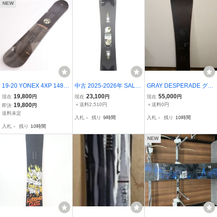
ー フラットに近い
にも最適☆70%OFF☆
NEW
19-20 YONEX 4XP 148c
中古 2025-2026年 SALO
GRAY DESPERADE グレ
m ヨネックス Fourxp オ
MON PULSE 149cm サロ
イ デスペラード
19,800
23,100
55,000
現在
円
現在
円
現在
円
ールラウンド パーク グラ
モン パルス スノーボード
19,800
＋送料2,510円
＋送料0円
即決
円
トリ 国産 スノーボード
単品 41162-1
送料未定
入札
-
残り
9時間
入札
-
残り
10時間
板 スノボ 型落ち apcp00
入札
-
残り
10時間
3
NEW