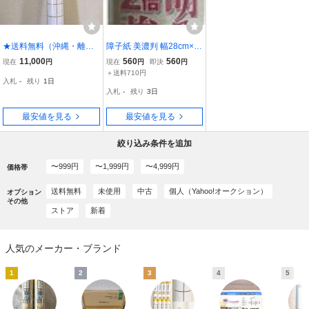
★送料無料（沖縄・離島
障子紙 美濃判 幅28cm×長
を除く）★障子紙★ケナ
さ18.8m UVカット 明る
11,000
560
560
現在
円
現在
円
即決
円
フ障子紙（透かし模様）
く2倍強い障子 アサヒペ
＋送料710円
入札
-
残り
1日
★たけ★（2枚分/本）★1
ン SU-201 無地
入札
-
残り
3日
箱(30本入り)★ 強さ３
倍！植物資源
最安値を見る
最安値を見る
絞り込み条件を追加
〜999円
〜1,999円
〜4,999円
価格帯
送料無料
未使用
中古
個人（Yahoo!オークション）
オプション
その他
ストア
新着
人気のメーカー・ブランド
1
2
3
4
5