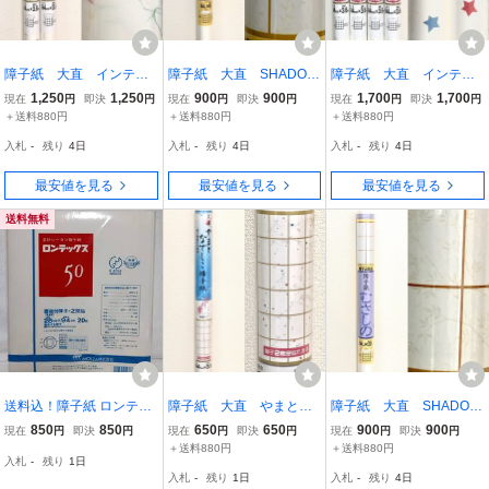
障子紙 大直 インテリ
障子紙 大直 SHADOW
障子紙 大直 インテリ
ア障子紙 萌木 紙巾94c
ART ききょう 紙巾94c
ア障子紙 きらり 紙巾9
1,250
1,250
900
900
1,700
1,700
現在
円
即決
円
現在
円
即決
円
現在
円
即決
円
m×紙長さ3.6m 障子2枚
m×紙長さ8m 障子4枚分
4cm×紙長さ3.6m 障子2
＋送料880円
＋送料880円
＋送料880円
分 2本セット
枚分 4本セット
入札
-
残り
4日
入札
-
残り
4日
入札
-
残り
4日
最安値を見る
最安値を見る
最安値を見る
送料無料
送料込！障子紙 ロンテッ
障子紙 大直 やまとな
障子紙 大直 SHADOW
クス50 未開封 即決
でしこ障子紙 笹の葉
ART むさしの 紙巾94c
850
850
650
650
900
900
現在
円
即決
円
現在
円
即決
円
現在
円
即決
円
紙巾94cm×紙長さ3.6m
m×紙長さ7.2m 障子4枚
＋送料880円
＋送料880円
入札
-
残り
1日
障子2枚分
分
入札
-
残り
1日
入札
-
残り
4日