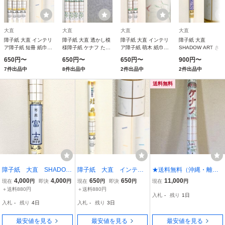
大直
大直
大直
大直
障子紙 大直 インテリ
障子紙 大直 透かし模
障子紙 大直 インテリ
障子紙 大直
ア障子紙 短冊 紙巾
様障子紙 ケナフ たけ
ア障子紙 萌木 紙巾
SHADOW ART きき
94cm×紙長さ3.6m 障
紙巾94cm×紙長さ
94cm×紙長さ3.6m 障
ょう 紙巾94cm×紙
650円〜
650円〜
650円〜
900円〜
子2枚分
3.6m 障子2枚分
子2枚分
さ8m 障子4枚分
7件出品中
8件出品中
2件出品中
2件出品中
送料無料
障子紙 大直 SHADOW
障子紙 大直 インテリ
★送料無料（沖縄・離島
ART 寒漉 富士 無
ア障子紙 短冊 紙巾94c
を除く）★障子紙★ケナ
4,000
4,000
650
650
11,000
現在
円
即決
円
現在
円
即決
円
現在
円
地 紙巾94cm×紙長さ30
m×紙長さ3.6m 障子2枚
フ障子紙（透かし模様）
＋送料880円
＋送料880円
入札
-
残り
1日
m 障子16枚分
分
★もみじ★（2枚分/本）
入札
-
残り
4日
入札
-
残り
3日
★1箱（30本入り）★
強さ３倍！植物資源
最安値を見る
最安値を見る
最安値を見る