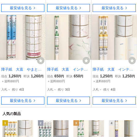
最安値を見る
最安値を見る
最安値を見る
障子紙 大直 やまとな
障子紙 大直 インテリ
障子紙 大直 インテリ
でしこ障子紙 笹の葉
ア障子紙 萌木 紙巾94c
ア障子紙 短冊 紙巾94c
1,260
1,260
650
650
1,250
1,250
現在
円
即決
円
現在
円
即決
円
現在
円
即決
円
紙巾94cm×紙長さ3.6m
m×紙長さ3.6m 障子2枚
m×紙長さ3.6m 障子2枚
＋送料880円
＋送料880円
＋送料880円
障子2枚分 2本セット
分
分 2本セット
入札
-
残り
4日
入札
-
残り
3日
入札
-
残り
4日
最安値を見る
最安値を見る
最安値を見る
人気の製品
1
2
3
4