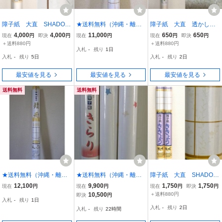
障子紙 大直 SHADOW
★送料無料（沖縄・離島
障子紙 大直 透かし模
ART 雲竜 紙巾94cm×
を除く）★障子紙★ケナ
様障子紙 ケナフ もみ
4,000
4,000
11,000
650
650
現在
円
即決
円
現在
円
現在
円
即決
円
紙長さ30m 障子16枚分
フ障子紙（透かし模様）
じ 紙巾94cm×紙長さ3.6
＋送料880円
＋送料880円
入札
-
残り
1日
★たけ★（2枚分/本）★1
m 障子2枚分
入札
-
残り
5日
入札
-
残り
2日
箱(30本入り)★ 強さ３
倍！植物資源
最安値を見る
最安値を見る
最安値を見る
送料無料
送料無料
★送料無料（沖縄・離島
★送料無料（沖縄・離島
障子紙 大直 SHADOW
を除く）★障子紙★イン
を除く）★障子紙★イン
ART ききょう 紙巾94c
12,100
9,900
1,750
1,750
現在
円
現在
円
現在
円
即決
円
テリア障子紙★短冊（2枚
テリア障子紙★きらり（2
m×紙長さ8m 障子4枚
10,500
＋送料880円
即決
円
入札
-
残り
1日
分/本）★1箱(30本入り)★
枚分/本）★1箱（30本入
分 2本セット
入札
-
残り
2日
入札
-
残り
22時間
繊維・色紙漉き込み
り）★ 繊維・色紙漉き
込み