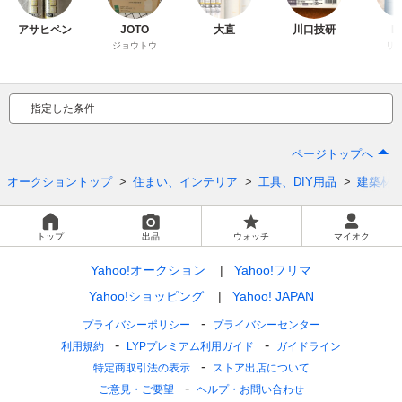
アサヒペン
JOTO
大直
川口技研
LI
ジョウトウ
リ
指定した条件
ページトップへ
オークショントップ
住まい、インテリア
工具、DIY用品
建築材
トップ
出品
ウォッチ
マイオク
Yahoo!オークション
Yahoo!フリマ
Yahoo!ショッピング
Yahoo! JAPAN
プライバシーポリシー
プライバシーセンター
利用規約
LYPプレミアム利用ガイド
ガイドライン
特定商取引法の表示
ストア出店について
ご意見・ご要望
ヘルプ・お問い合わせ