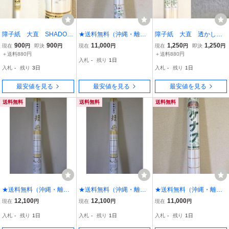
障子紙 大直 SHADOW
★送料無料（沖縄・離島
障子紙 大直 透かし模
ART 松苑 紙巾94cm×
を除く）★障子紙★ケナ
様障子紙 ケナフ た
900
900
11,000
1,250
1,250
現在
円
即決
円
現在
円
現在
円
即決
円
紙長さ7.2m 障子4枚分
フ障子紙（透かし模様）
け 紙巾94cm×紙長さ3.6
＋送料880円
＋送料880円
入札
-
残り
1日
★もみじ★（2枚分/本）
m 障子2枚分 2本セッ
入札
-
残り
3日
入札
-
残り
1日
★1箱（30本入り）★
ト
強さ３倍！植物資源
最安値を見る
最安値を見る
最安値を見る
送料無料
送料無料
送料無料
★送料無料（沖縄・離島
★送料無料（沖縄・離島
★送料無料（沖縄・離島
を除く）★障子紙★イン
を除く）★障子紙★イン
を除く）★障子紙★ケナ
12,100
12,100
11,000
現在
円
現在
円
現在
円
テリア障子紙★短冊（2枚
テリア障子紙★短冊（2枚
フ障子紙（透かし模様）
入札
-
残り
1日
入札
-
残り
1日
入札
-
残り
1日
分/本）★1箱(30本入り)★
分/本）★1箱(30本入り)★
★たけ★（2枚分/本）★1
繊維・色紙漉き込み
繊維・色紙漉き込み
箱(30本入り)★ 強さ３