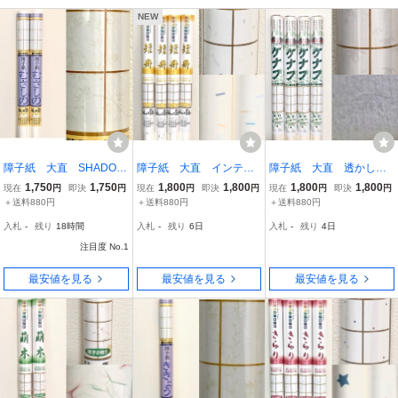
NEW
障子紙 大直 SHADOW
障子紙 大直 インテリ
障子紙 大直 透かし模
ART むさしの 紙巾94c
ア障子紙 短冊 紙巾94c
様障子紙 ケナフ た
1,750
1,750
1,800
1,800
1,800
1,800
現在
円
即決
円
現在
円
即決
円
現在
円
即決
円
m×紙長さ7.2m 障子4枚
m×紙長さ3.6m 障子2枚
け 紙巾94cm×紙長さ3.6
＋送料880円
＋送料880円
＋送料880円
分 2本セット
分 4本セット
m 障子2枚分 4本セッ
入札
-
残り
18時間
入札
-
残り
6日
入札
-
残り
4日
ト
注目度 No.1
最安値を見る
最安値を見る
最安値を見る