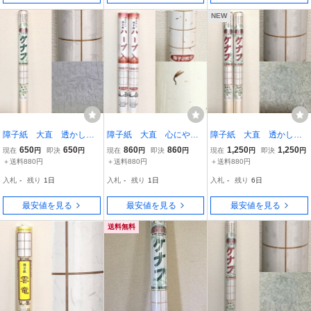
NEW
障子紙 大直 透かし模
障子紙 大直 心にやさ
障子紙 大直 透かし模
様障子紙 ケナフ た
しい障子紙ハーブ入り
様障子紙 ケナフ もみ
650
650
860
860
1,250
1,250
現在
円
即決
円
現在
円
即決
円
現在
円
即決
円
け 紙巾94cm×紙長さ3.6
サフラワー 紙巾94cm×
じ 紙巾94cm×紙長さ3.6
＋送料880円
＋送料880円
＋送料880円
m 障子2枚分
紙長さ3.6m 障子2枚
m 障子2枚分 2本セッ
入札
-
残り
1日
入札
-
残り
1日
入札
-
残り
6日
分 2本セット
ト
最安値を見る
最安値を見る
最安値を見る
送料無料