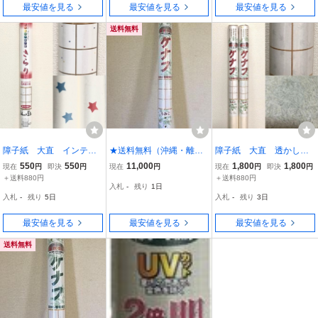
最安値を見る
最安値を見る
最安値を見る
倍！植物資源
送料無料
障子紙 大直 インテリ
★送料無料（沖縄・離島
障子紙 大直 透かし模
ア障子紙 きらり 紙巾9
を除く）★障子紙★ケナ
様障子紙 ケナフ もみ
550
550
11,000
1,800
1,800
現在
円
即決
円
現在
円
現在
円
即決
円
4cm×紙長さ3.6m 障子2
フ障子紙（透かし模様）
じ 紙巾94cm×紙長さ3.6
＋送料880円
＋送料880円
入札
-
残り
1日
枚分
★もみじ★（2枚分/本）
m 障子2枚分 4本セッ
入札
-
残り
5日
入札
-
残り
3日
★1箱（30本入り）★
ト
強さ３倍！植物資源
最安値を見る
最安値を見る
最安値を見る
送料無料