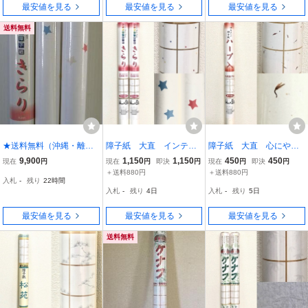
最安値を見る
最安値を見る
最安値を見る
送料無料
★送料無料（沖縄・離島
障子紙 大直 インテリ
障子紙 大直 心にやさ
を除く）★障子紙★イン
ア障子紙 きらり 紙巾9
しい障子紙ハーブ入り
9,900
1,150
1,150
450
450
現在
円
現在
円
即決
円
現在
円
即決
円
テリア障子紙★きらり（2
4cm×紙長さ3.6m 障子2
サフラワー 紙巾94cm×
＋送料880円
＋送料880円
入札
-
残り
22時間
枚分/本）★1箱（30本入
枚分 2本セット
紙長さ3.6m 障子2枚分
入札
-
残り
4日
入札
-
残り
5日
り）★ 繊維・色紙漉き
込み
最安値を見る
最安値を見る
最安値を見る
送料無料