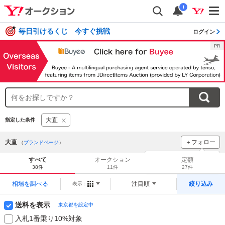
i
毎日引けるくじ 今すぐ挑戦
ログイン
大直
指定した条件
大直
＋フォロー
（
ブランドページ
）
ブランドをフォロー
して
すべて
オークション
定額
新着
をチェック！
38件
11件
27件
相場を調べる
注目順
絞り込み
表示：
送料を表示
東京都を設定中
入札1番乗り10%対象