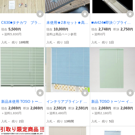
C630■タチカワ ブライ
未使用★2本セット★高級
■vk424■即決◇ブライン
ンド■カスタマイズ ブラ
オーダー和風ロールカー
ド リンクス3 PVC BLIND
5,500
10,000
2,748
2,750
現在
円
現在
円
現在
円
即決
円
インド フォレティア(ル
テン スクリーン ブライン
176×183cm アイボリー
＋送料5,830円
送料は商品ページ参照
＋送料0円
ープ式)■ブラウン■W130
ド すだれ 日除け 遮光★
※発送要相談 ※在庫有
入札
-
残り
18時間
入札
-
残り
1日
入札
-
残り
1日
0×H1510
幅100cm x 200cm
【シンオク】【引取限
定】
新品未使用 TOSO トーソ
インテリアブラインド 未
新品 TOSO トーソー イン
ー インテリアブラインド
使用日 TOSO トーソー ス
テリアブラインド スポー
2,069
2,069
2,591
2,591
2,069
2,069
現在
円
即決
円
現在
円
即決
円
現在
円
即決
円
スポーラ R グリーン 88X
ポーラR 幅164×高さ108c
ラ R グリーン 88X108 半
＋送料1,830円
＋送料3,480円
＋送料2,180円
138 半間腰高窓用 No.752
m ブルー No.654 / 5465
間腰高窓用INo.751 アル
入札
-
残り
2日
入札
-
残り
13時間
入札
-
残り
5日
アルミブラインド /L2-23
★2
ミブラインド /52812在★
84★5
2