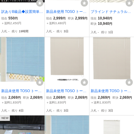
訳ありB級品◆設置簡単！
新品未使用 TOSO トーソ
ブラインド ナチュラルホ
日よけスクリーン サンシ
ー インテリアブラインド
ワイト 横幅165×高さ100
550
2,999
2,999
10,940
現在
円
現在
円
即決
円
現在
円
ェード/SP3015 ###訳小
スポーラ R アイボリー 16
cm/セパレートタイプsz
＋送料2,450円
＋送料3,480円
10,940
即決
円
野サンシェード3015###
4X138 一間腰高窓用 No.5
入札
-
残り
19時間
入札
-
残り
3日
入札
-
残り
1日
55 アルミブラインド /L1-
3331★2
新品未使用 TOSO トーソ
新品未使用 TOSO トーソ
新品未使用 TOSO トーソ
ー インテリアブラインド
ー インテリアブラインド
ー インテリアブラインド
2,069
2,069
2,069
2,069
2,069
2,069
現在
円
即決
円
現在
円
即決
円
現在
円
即決
円
スポーラ R ブルー 88X10
スポーラ R アイボリー 88
スポーラ R アイボリー 88
＋送料1,830円
＋送料1,830円
＋送料1,830円
8 半間腰高窓用 No.651 ア
X108 半間腰高窓用 No.55
X138 半間腰高窓用 No.55
入札
-
残り
4日
入札
-
残り
3日
入札
-
残り
3日
ルミブラインド /L2-2391
1 アルミブラインド /L2-2
2 アルミブラインド /L2-2
★2
382★5
390★5
NEW