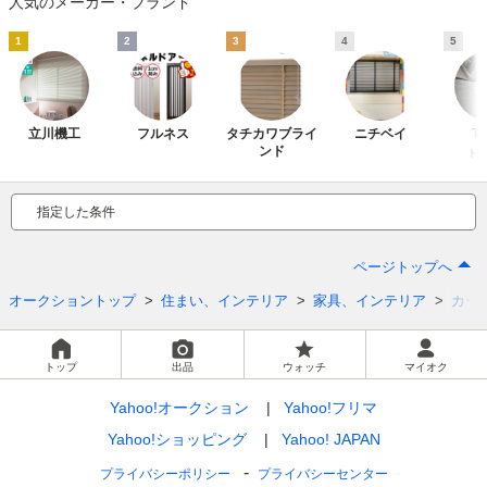
人気のメーカー・ブランド
1
2
3
4
5
立川機工
フルネス
タチカワブライ
ニチベイ
T
ンド
ト
指定した条件
ページトップへ
オークショントップ
住まい、インテリア
家具、インテリア
カー
トップ
出品
ウォッチ
マイオク
Yahoo!オークション
Yahoo!フリマ
Yahoo!ショッピング
Yahoo! JAPAN
プライバシーポリシー
プライバシーセンター