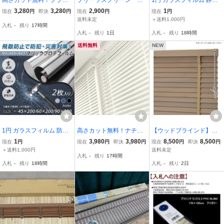
クブラインド 横幅75×高
使用 1650×2400 防炎
気吸着 遮熱 UVカット マ
3,280
3,280
2,900
1
現在
円
即決
円
現在
円
現在
円
さ138cm カーテンレール
日除け スクリーン 室
ジックミラー 目隠し 遮熱
送料未定
＋送料1,000円
入札
-
残り
17時間
取付可能！横幅750×高さ
内 住宅設備 ブライ
シート フィルム 紫外線
入札
-
残り
1日
入札
-
残り
18時間
1380ｍm
ンド
赤外線 節電 暑さ対策 in0
33-60
送料無料
NEW
1円 ガラスフィルム 防犯
高さカット無料！ナチュ
【ウッドブラインド】タ
飛散防止 マジックミラー
ラルホワイトブラインド
チカワ FT6018
1
3,980
3,980
8,500
8,500
現在
円
現在
円
即決
円
現在
円
即決
円
目隠し 外から見えない 遮
横幅85高さ180cm カーテ
＋送料1,000円
送料未定
入札
-
残り
17時間
熱 UVカット 節電 防犯 飛
ンレール取付可能！横幅8
入札
-
残り
18時間
入札
-
残り
2日
散防止 防犯フィルム in03
50×高さ1800mm
4-45