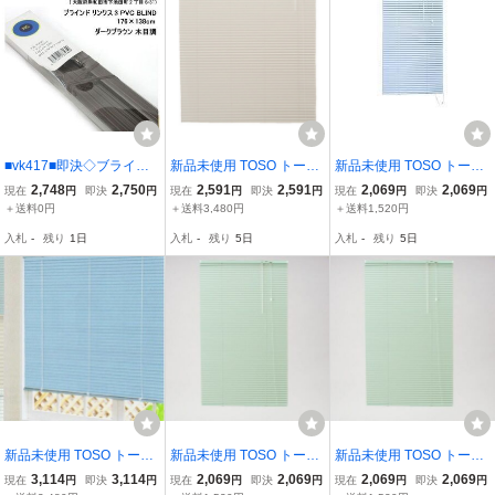
■vk417■即決◇ブライン
新品未使用 TOSO トーソ
新品未使用 TOSO トーソ
ド リンクス3 PVC BLIND
ー インテリアブラインド
ー インテリアブラインド
2,748
2,750
2,591
2,591
2,069
2,069
現在
円
即決
円
現在
円
即決
円
現在
円
即決
円
176×138cm ダークブラウ
スポーラ R アイボリー 16
スポーラ R ブルー 60X10
＋送料0円
＋送料3,480円
＋送料1,520円
ン 木目調 ※発送要相
4X108 一間掃出窓用 No.5
8 小窓用 No.603 アルミブ
入札
-
残り
1日
入札
-
残り
5日
入札
-
残り
5日
談 ※在庫有【シンオ
54 アルミブラインド /L1-
ラインド /I6-2370★5
ク】【引取限定】
3329★4
新品未使用 TOSO トーソ
新品未使用 TOSO トーソ
新品未使用 TOSO トーソ
ー インテリアブラインド
ー インテリアブラインド
ー インテリアブラインド
3,114
3,114
2,069
2,069
2,069
2,069
現在
円
即決
円
現在
円
即決
円
現在
円
即決
円
スポーラ R ブルー 164×1
スポーラ R グリーン 60X
スポーラ R グリーン 60X