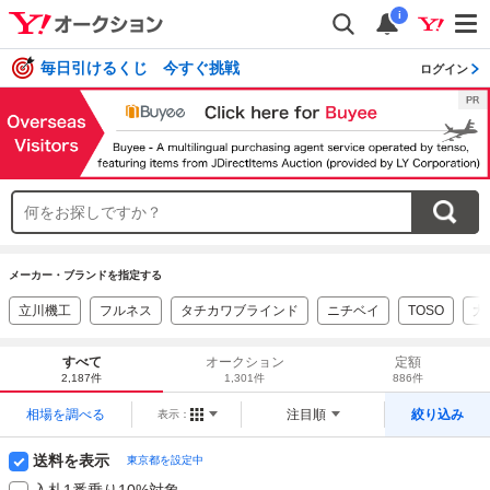
i
毎日引けるくじ 今すぐ挑戦
ログイン
メーカー・ブランドを指定する
立川機工
フルネス
タチカワブラインド
ニチベイ
TOSO
大
すべて
オークション
定額
2,187件
1,301件
886件
相場を調べる
注目順
絞り込み
表示：
送料を表示
東京都を設定中
入札1番乗り10%対象