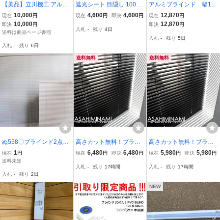
【美品】立川機工 アルミ
遮光シート 目隠し 100%
アルミブラインド 幅17
ブラインド W1720×H200
完全遮光 断熱 420dオッ
8×高さ183cm
10,000
4,600
4,600
12,870
現在
円
現在
円
即決
円
現在
円
0 ホワイト 2024年製 遮光
クスフォード 簡単取り付
10,000
12,870
即決
円
即決
円
入札
-
残り
4日
窓用 ブラインド
け 遮熱 UVカット 日差
送料は商品ページ参照
入札
-
残り
5日
し・西日対策 (1.45
入札
-
残り
6日
送料無料
送料無料
ぬ558〇ブラインド2点●
高さカット無料！ブラッ
高さカット無料！ブラッ
タカラブラインド/カーテ
クブラインド 横幅165×高
クブラインド 横幅176×高
1
6,480
6,480
5,980
5,980
現在
円
現在
円
即決
円
現在
円
即決
円
ン/日よけ/金具付き/ホワ
さ210cm（セパレートタ
さ210cm（セパレートタ
送料未定
入札
-
残り
17時間
入札
-
残り
17時間
イト/手動式/2サイズ/詳細
イプ）カーテンレール取
イプ）カーテンレール取
入札
-
残り
2日
写真複数あり/240サイズ
付可能！横幅1650×高さ2
付可能！横幅1760×高さ2
100mm
100mm
NEW