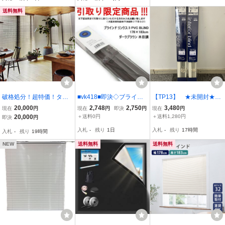
930 D50 モデルR展示設
根:PVC
犯 飛散防止 防犯フィルム
置品◆cr3086_Yt
in034-60
送料無料
破格処分！超特価！タチ
■vk418■即決◇ブライン
【TP13】 ★未開封★
カワブラインド：アフタ
ド リンクス3 PVC BLIND
TOSO インテリア ブ
20,000
2,748
2,750
3,480
現在
円
現在
円
即決
円
現在
円
ービートエグゼタッチ：
176×183cm ダークブラウ
ラインド アイボリー 6
20,000
＋送料0円
＋送料1,280円
即決
円
半透明がおしゃれ！定価7
ン 木目調 ※発送要相
0×138 NO.504
入札
-
残り
1日
入札
-
残り
17時間
入札
-
残り
19時間
6,800円のお品
談 ※在庫有【シンオ
ク】【引取限定】
NEW
送料無料
送料無料