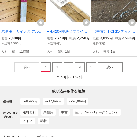
未使用 カインズ アルミ
■vk420■即決◇ブライン
【中古】TIORIO ティオリ
ブラインド ホワイト 幅17
ド リンクス3 PVC BLIND
オ 横型アルミブラインド
2,000
2,748
2,750
2,099
4,980
現在
円
現在
円
即決
円
現在
円
即決
円
6cm×高さ138cm 羽根幅2
176×138cm ライトブラウ
幅約90cm×高さ約130cm
＋送料2,380円
＋送料0円
送料未定
5mm カーテンレール取付
ン 木目調 ※発送要相
白 現状品
入札
-
残り
11時間
入札
-
残り
1日
入札
-
残り
1日
可 CAINZ 白 未使用
談 ※在庫有【シンオ
ク】【引取限定】
前へ
1
2
3
4
5
次へ
1〜60件/2,187件
絞り込み条件を追加
〜8,999円
〜17,999円
〜26,999円
価格帯
送料無料
未使用
中古
個人（Yahoo!オークション）
オプション
その他
ストア
新着