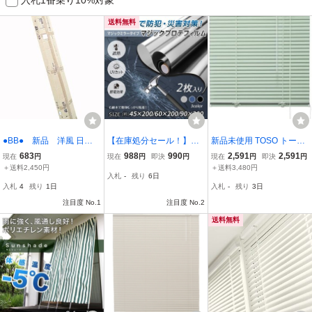
送料無料
●BB● 新品 洋風 日除
【在庫処分セール！】ガ
新品未使用 TOSO トーソ
け/たてす 5連 目隠し (幅3
ラスフィルム 防犯 飛散防
ー インテリアブラインド
683
988
990
2,591
2,591
現在
円
現在
円
即決
円
現在
円
即決
円
00cm/高さ220～265cm)
止 マジックミラー 目隠し
スポーラ R グリーン 164
＋送料2,450円
＋送料3,480円
入札
-
残り
6日
角度調節可能アジャスタ
外から見えない 遮熱 UV
X108 一間腰高窓用 No.75
入札
4
残り
1日
入札
-
残り
3日
ー付 Y-2.030T(GR) (GU
カット 節電 防犯 飛散防
4 アルミブラインド /3334
6-5)(No-U)
注目度 No.1
止 in034-45-si
注目度 No.2
在
送料無料