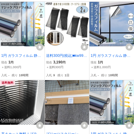
スフィルム めか -
30x300cm
1円 ガラスフィルム 静電
送料300円(税込)■kw998■
1円 ガラスフィルム 静電
気吸着 遮熱 UVカット マ
遮熱で省エネ対策! 新MAS
気吸着 遮熱 UVカット マ
1
3,190
1
現在
円
現在
円
現在
円
ジックミラー 目隠し 遮熱
A クーリアス 2枚組 98×2
ジックミラー 目隠し 遮熱
＋送料1,000円
＋送料300円
＋送料1,000円
シート フィルム 紫外線
30cm 2点【シンオク】
シート フィルム 紫外線
入札
-
残り
18時間
入札
9
残り
1日
入札
-
残り
18時間
赤外線 節電 暑さ対策 in0
赤外線 節電 暑さ対策 in0
33-90
33-45
送料無料
高さカット無料！ブラッ
プリーツスクリーン 未
1円 ガラスフィルム 静電