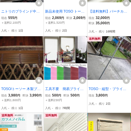
ニトリのブラインド中古
新品未使用 TOSO トーソ
【送料無料】バーチカル
です。 ブラインド
ー インテリアブラインド
ブラインド シンプルモ
555
2,069
2,069
32,000
現在
円
現在
円
即決
円
現在
円
スポーラ R アイボリー 60
ダン 1級遮光 カラー：
＋送料2,100円
＋送料1,520円
35,000
即決
円
X138 小窓用 No.504 アル
ホワイト 操作方法：バ
入札
-
残り
1日
入札
-
残り
2日
入札
-
残り
16時間
ミブラインド /I6-2376★5
トン式
送料無料
TOSO/トーソー 木製ブラ
工具不要 簡易ブライン
TOSO・縦型・ブライン
インド/ウッドブラインド
ド 折りたたみ式 不織
ド・オフホワイト・W246
3,980
3,990
500
500
3,800
現在
円
即決
円
現在
円
即決
円
現在
円
RCW-5011 サイズ980Ｘ1
布粘着カーテン,プリーツ
cm x H160cm・中古
＋送料1,600円
＋送料230円
入札
-
残り
2日
470 中古美品
ブラインド 日よけ
入札
-
残り
1日
入札
-
残り
7時間
送料無料
送料無料