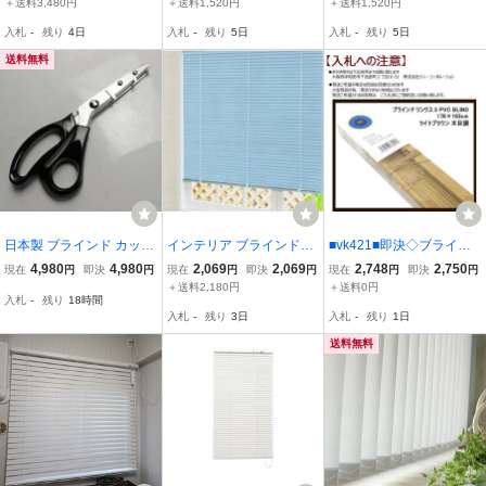
＋送料3,480円
＋送料1,520円
＋送料1,520円
38 一間腰高窓用 No.655
138 小窓用 No.704 アル
108 小窓用 No.703 アル
入札
-
残り
4日
入札
-
残り
5日
入札
-
残り
5日
アルミブラインド / L3-23
ミブラインド /I6-2373★2
ミブラインド /I6-2372★3
92★6
送料無料
日本製 ブラインド カッタ
インテリア ブラインド
■vk421■即決◇ブライン
ー ハサミ スラットカッタ
【新品】 TOSO トーソー
ド リンクス3 PVC BLIND
4,980
4,980
2,069
2,069
2,748
2,750
現在
円
即決
円
現在
円
即決
円
現在
円
即決
円
ー ブラインドハサミ ブラ
スポーラR 半間腰高窓用
176×183cm ライトブラウ
＋送料2,180円
＋送料0円
入札
-
残り
18時間
インドカッター ブライン
No.652 ブルー 幅88×高さ
ン 木目調 ※発送要相
入札
-
残り
3日
入札
-
残り
1日
ドはねカッター
138cm 住宅設備 / 91088
談 ※在庫有【シンオ
在
ク】【引取限定】
送料無料