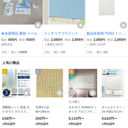
★未使用品 遮熱 リールブ
インテリアブラインド 未
新品未使用 TOSO トーソ
ラインド 2枚入り ★
使用 TOSO トーソー スポ
ー インテリアブラインド
400
450
2,069
2,069
2,069
2,069
現在
円
即決
円
現在
円
即決
円
現在
円
即決
円
ーラ R ブルー 164×183
スポーラ R アイボリー 60
送料未定
＋送料3,480円
＋送料1,520円
一間掃出窓用 No.656 ア
X108 小窓用 No.503 アル
入札
-
残り
14時間
入札
-
残り
3日
入札
-
残り
5日
ルミブラインド /5464在
ミブラインド /I6-2374★7
人気の製品
1
2
3
4
立川機工
窓断熱シート 防災 す
天津すだれ
タチカワ TIORIOティ
ホームテイスト SH-
りガラス ガラスフィ
88×280cm
オリオ アルミブライ
29-TAB170-108 ア
ルム 日差しよけ 暑さ
ンド 178×183cm TK-
ミブラインド 幅170
638円〜
200円〜
9,110円〜
9,620円〜
対策 水だけ貼れる 剥
013アイボリー
高さ108cm アイボ
1件出品中
2件出品中
2件出品中
1件出品中
がせる 建築建物ガラ
ー