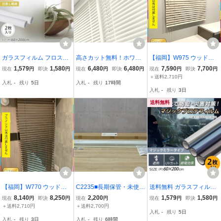
ガラスフィルム フロスト
高さカット無料！ホワイ
【福岡】W975 ウッドブ
はがせる 目隠し 光拡散
トブラインド 横幅186×高
ラインド ブラインド◆ T
1,579
1,580
6,480
6,480
7,590
7,700
現在
円
即決
円
現在
円
即決
円
現在
円
即決
円
日差し 西日 日差し対策
さ210cm（セパレートタ
OSO◆ TM-3402◆ 壁面
＋送料2,710円
入札
-
残り
5日
入札
-
残り
17時間
シート 窓ガラス 窓用フィ
イプ）カーテンレール取
取付金具付き◆ W975 H8
入札
-
残り
3日
ルム in035-60
付可能！横幅1860×高さ2
60 D50 モデルR展示設置
100mm
品◆cr3088_Yt
送料無料
【福岡】W770 ウッドブ
C2235■長期保管・未使用
送料無料 ガラスフィルム
ラインド ブラインド◆ T
品■イージーブラインド■
防犯 飛散防止 マジックミ
8,140
8,250
2,200
1,579
1,580
現在
円
即決
円
現在
円
現在
円
即決
円
OSO◆ TM-3404◆ 壁面
カーテンレールにも取付
ラー 目隠し 外から見えな
＋送料2,710円
＋送料2,700円
入札
-
残り
5日
取付金具付き◆ W770 H1
OK■材質 フレーム・羽
い 遮熱 UVカット 節電 防
入札
-
残り
3日
入札
-
残り
6時間