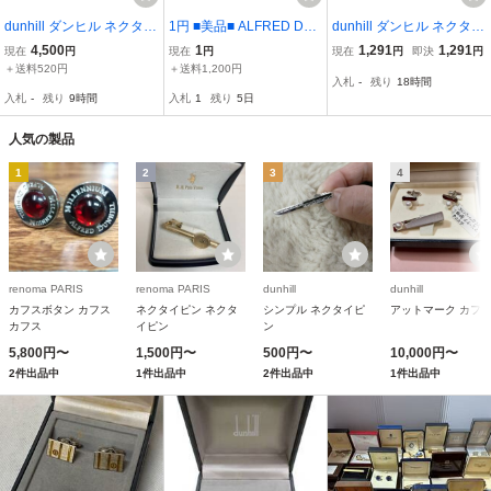
dunhill ダンヒル ネクタイ
1円 ■美品■ ALFRED DU
dunhill ダンヒル ネクタイ
ピン ゴールドカラー dロ
NHILL アルフレッドダン
ピン ゴールド シルバー D
4,500
1
1,291
1,291
現在
円
現在
円
現在
円
即決
円
ゴ 専用ケース付き
ヒル SV925 白蝶貝 シェ
ロゴ 箱付き
＋送料520円
＋送料1,200円
入札
-
残り
18時間
ル カフス ネクタイピン
入札
-
残り
9時間
入札
1
残り
5日
アクセサリー 2点セット
シルバー系 FW6966
人気の製品
1
2
3
4
renoma PARIS
renoma PARIS
dunhill
dunhill
カフスボタン カフス
ネクタイピン ネクタ
シンプル ネクタイピ
アットマーク カフ
カフス
イピン
ン
5,800円〜
1,500円〜
500円〜
10,000円〜
2件出品中
1件出品中
2件出品中
1件出品中