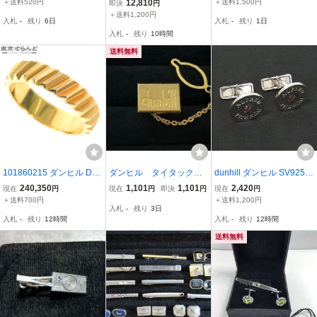
タイピン アクセサリー 金
カフリンクス アクセサリ
＋送料520円
12,810
＋送料1,500円
即決
円
属素材 男性用 メンズ ケ
ー ビジネス 紳士 メンズ
＋送料1,200円
入札
-
残り
6日
入札
-
残り
1日
ース付き
シルバー系 BS6992
入札
-
残り
10時間
送料無料
101860215 ダンヒル Dun
ダンヒル タイタックピ
dunhill ダンヒル SV925
hill トランスミッション
ン 0204 001 YA
カフスボタン カフリンク
240,350
1,101
1,101
2,420
現在
円
現在
円
即決
円
現在
円
リング イエローゴールド
ス アクセサリー ビジネス
＋送料700円
＋送料1,200円
入札
-
残り
3日
K18YG 23号相当 指輪 メ
メンズ シルバー系 DP570
入札
-
残り
12時間
入札
-
残り
12時間
ンズ
0
送料無料