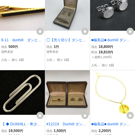
8-11 dunhill ダンヒ
◯【売り切り】ダンヒル
■極美品■ dunhill ダンヒ
ル ゴールド/ブラック
（dunhill） ネクタイピン
ル SV925 シェル カフス
500
1
18,800
現在
円
現在
円
現在
円
タイピン
カフリンクス セット
ボタン カフリンクス アク
送料未定
送料未定
18,810
即決
円
セサリー 紳士 ビジネス
＋送料1,200円
入札
-
残り
1日
入札
-
残り
1日
メンズ シルバー系 FX184
入札
-
残り
1日
3
【 ◆ DUNHILL・希少未
#12219 Dunhill ダンヒ
■極美品■ dunhill ダンヒ
使用品 /＊ ダンヒル《SIL
ル カフス カフスリンクス
ル タイチェーン アクセサ
19,500
1,500
2,200
現在
円
現在
円
現在
円