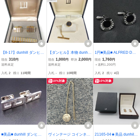
【8-17】dunhill ダンヒ
【ダンヒル】本物 dunhill
1円■美品■ ALFRED DUN
ル ゴールド＆シルバー
タイタック dモチーフ タ
HILL アルフレッドダンヒ
310
1,000
2,000
1,760
現在
円
現在
円
即決
円
現在
円
カラー ネクタイピン
イピン ネクタイピン アク
ル SV925 カフスボタン
送料未定
送料未定
＋送料1,200円
カフス タイピン セッ
セサリー 金属素材 男性用
カフリンクス アクセサリ
入札
2
残り
11時間
入札
-
残り
10時間
入札
2
残り
4日
ト メンズ 紳士 アク
メンズ ケース付き
ー メンズ シルバー系×ブ
セサリー 自宅保管品
ラック系 BQ6934
10%対象
10%対象
■美品■ dunhill ダンヒル
ヴィンテージ コインネッ
21165-04★美品 dunhill
カフスボタン カフリンク
クレス 1973.10.27 記念メ
ダンヒル 750 K18 カフリ