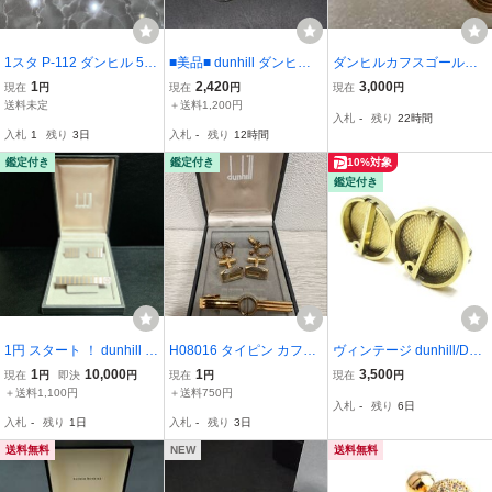
1スタ P-112 ダンヒル 5点
■美品■ dunhill ダンヒル
ダンヒルカフスゴール
セット タイピン カフス
カフスボタン カフリンク
ド 肥後象眼カフス
1
2,420
3,000
現在
円
現在
円
現在
円
ネクタイピン ネクタイピ
ス チェーン アクセサリー
送料未定
＋送料1,200円
入札
-
残り
22時間
ンカフスセット DUNHILL
メンズ シルバー系 DM29
入札
1
残り
3日
入札
-
残り
12時間
メンズ ビジネス GP ゴー
93
ルド
鑑定付き
鑑定付き
10%対象
鑑定付き
1円 スタート ！ dunhill ダ
H08016 タイピン カフス
ヴィンテージ dunhill/DU
ンヒル カフス タイピン
まとめ 4点 Dunhillダンヒ
NHILL/ダンヒル スターリ
1
10,000
1
3,500
現在
円
即決
円
現在
円
現在
円
セット ゴールド×シルバ
ル ネクタイピン カフスボ
ングシルバー/シルバー92
＋送料1,100円
＋送料750円
入札
-
残り
6日
ー 箱付き メンズ 紳士小
タン その他 dunhill セッ
5 カフス/カフリンク
入札
-
残り
1日
入札
-
残り
3日
物 ネクタイピン カフリン
ト
ス 1979年/ロンドン ホ
クス
ールマーク/刻印
送料無料
NEW
送料無料