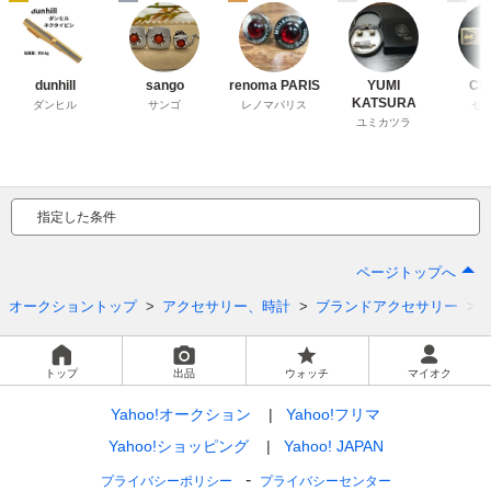
dunhill
sango
renoma PARIS
YUMI
CE
KATSURA
ダンヒル
サンゴ
レノマパリス
セ
ユミカツラ
指定した条件
ページトップへ
オークショントップ
アクセサリー、時計
ブランドアクセサリー
トップ
出品
ウォッチ
マイオク
Yahoo!オークション
Yahoo!フリマ
Yahoo!ショッピング
Yahoo! JAPAN
プライバシーポリシー
プライバシーセンター