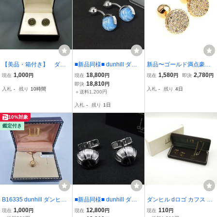
【美品・箱付き】 ダン
■新品同様■ dunhill ダン
新品〜ゴールド満点豪華
ヒル ボードチェック
ヒル カフリンクス カフス
なラウンドカフスキラキ
1,000
18,800
1,580
2,780
現在
円
現在
円
現在
円
即決
円
グリーン カフス
ボタン アクセサリー ビジ
ラ上品カフリンクス
18,810
即決
円
入札
-
残り
10時間
入札
-
残り
4日
ネス 紳士 メンズ ブルー
＋送料1,200円
系×シルバー系 FQ9705
入札
-
残り
1日
10%対象
鑑定付き
B16335 dunhill ダンヒル
■新品同様■ dunhill ダン
ダンヒル dロゴ カフス ネ
dモチーフ タイピン ネク
ヒル SV925 カフスボタン
クタイチェーン ゴールド
1,000
12,800
110
現在
円
現在
円
現在
円