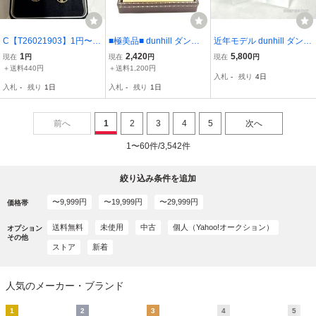
C【T26021903】1円〜 d
■極美品■ dunhill ダンヒ
近年モデル dunhill ダンヒ
unhill ダンヒル カフス カ
ル シェル カフス カフリ
ル サークル調 シルバー ×
1
2,420
5,800
現在
円
現在
円
現在
円
フスボタン カフリンクス
ンクス アクセサリー ビジ
ブラックカラー カフリン
＋送料440円
＋送料1,200円
入札
-
残り
4日
ゴールドカラー ヴィンテ
ネス 紳士 メンズ ゴール
クス カフスボタン アクセ
入札
-
残り
1日
入札
-
残り
1日
ージ dマーク
ド系×アイボリー系 DL82
サリー 装飾品
03
前へ
1
2
3
4
5
次へ
1〜60件/3,542件
絞り込み条件を追加
〜9,999円
〜19,999円
〜29,999円
価格帯
送料無料
未使用
中古
個人（Yahoo!オークション）
オプション
その他
ストア
新着
人気のメーカー・ブランド
1
2
3
4
5