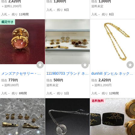
2,420
1,800
1,000
現在
円
現在
円
現在
円
ス アクセサリー 紳士 ビ
ダル ペンダント
ンクス 箱付き シルバー×
＋送料1,200円
送料未定
入札
-
残り
6日
ジネス メンズ シルバー系
ゴールド 約9.32g ピンク
入札
-
残り
11時間
入札
-
残り
6日
DM7954
ゴールド ブランド小物
鑑定付き
メンズアクセサリー・タ
1119B0703 ブランド ネク
dunhill ダンヒル ネックレ
イピン・3
タイピン カブスボタン ま
ス ペンダント チョーカー
770
500
2,420
現在
円
現在
円
現在
円
とめ dunhill Dior LANVI
アクセサリー メンズ レデ
＋送料180円
送料未定
＋送料1,200円
N Cartier セット
ィース ゴールド系 DP511
入札
-
残り
8時間
入札
-
残り
1日
入札
-
残り
12時間
1
送料無料