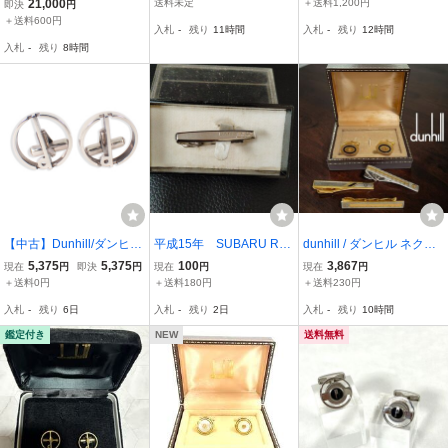
VER 925》ゼム型・ヴィ
ネクタイピン タイピン ゴ
リー ビジネス 紳士 メン
21,000
送料未定
＋送料1,200円
即決
円
ンテージ マネークリップ
ールドカラー 3点セット
ズ ゴールド系 DI0389
＋送料600円
入札
-
残り
11時間
入札
-
残り
12時間
】
ビジネス 紳士小物 USED
入札
-
残り
8時間
ケースつき
【中古】Dunhill/ダンヒル
平成15年 SUBARU R2
dunhill / ダンヒル ネクタ
カフス/j158-96
ネクタイピン
イピン×3 カフス まとめセ
5,375
5,375
100
3,867
現在
円
即決
円
現在
円
現在
円
ット 美品セレクト
＋送料0円
＋送料180円
＋送料230円
入札
-
残り
6日
入札
-
残り
2日
入札
-
残り
10時間
鑑定付き
NEW
送料無料