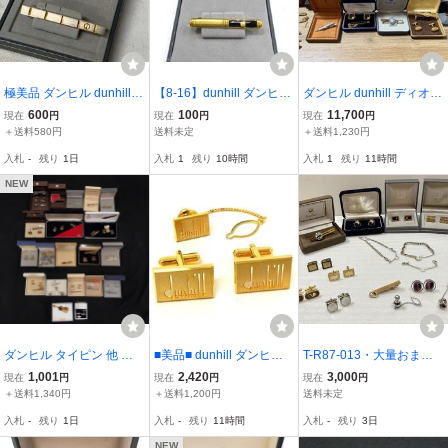
極美品 ダンヒル dunhill
【8-16】dunhill ダンヒ
ダンヒル dunhill ディオー
メンズ カフス カフスボタ
ル ゴールド＆ブラッ
ル ウェッジウッド GIVEN
600
100
11,700
現在
円
現在
円
現在
円
ン タイピン ネクタイピン
ク ネクタイピン タイ
CHY セリーヌ 等 ブラン
＋送料580円
送料未定
＋送料1,230円
ys041410
ピン メンズ 紳士 小
ド カフス ネクタイピン
入札
-
残り
1日
入札
1
残り
10時間
入札
1
残り
11時間
物 アクセサリー 自宅
まとめ セット
保管品
NEW
ダンヒル タイピン 他 ジ
■美品■ dunhill ダンヒル
T-R87-013・大量おまと
バンシイ / イヴサンロー
カフス カフスリンクス ネ
め(メンズアクセサリー)＊
1,001
2,420
3,000
現在
円
現在
円
現在
円
ラン / ウェッジウッド 等
クタイチェーン アクセサ
ネクタイピン・タイピ
＋送料1,340円
＋送料1,200円
送料未定
アクセサリー 総重量約1.9
リー 2点セット メンズ ゴ
ン・カフス・ネクタイチ
入札
-
残り
1日
入札
-
残り
11時間
入札
-
残り
3日
kg 7F057
ールド系 DP1068
ェーン
NEW