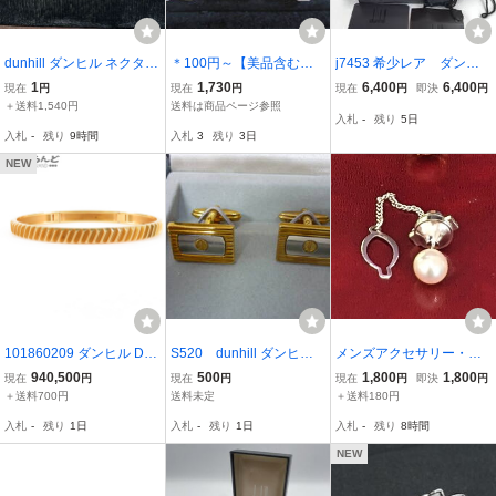
dunhill ダンヒル ネクタイ
＊100円～【美品含む】d
j7453 希少レア ダンヒ
ピン タイクリップ シルバ
unhill/YSL/LANCEL/OLIV
ル Dunhill ビジュース
1
1,730
6,400
6,400
現在
円
現在
円
現在
円
即決
円
ーカラー
ER/Pierre Cardin/他 有名
トーン カフスボタン
＋送料1,540円
送料は商品ページ参照
入札
-
残り
5日
ブランド タイピン/カフ
ネクタイピン セット
入札
-
残り
9時間
入札
3
残り
3日
ス/タイピンバッジ 15点セ
箱ギャラ付き[パケプラ無
ット＊M-75
料]
NEW
101860209 ダンヒル Dun
S520 dunhill ダンヒル
メンズアクセサリー・タ
hill トランスミッション
カフスボタン カフリンク
イピン・
940,500
500
1,800
1,800
現在
円
現在
円
現在
円
即決
円
ブレスレット イエローゴ
ス ゴールドカラー 箱付き
＋送料700円
送料未定
＋送料180円
ールド K18YG バングル
入札
-
残り
1日
入札
-
残り
1日
入札
-
残り
8時間
ユニセックス
NEW