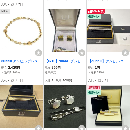
他 アクセサリー 3P20260
入札
-
残り
2日
730-0826-282
NEW
10%対象
鑑定付き
dunhill ダンヒル ブレスレ
【8-18】dunhill ダンヒ
【dunhill】ダンヒル ネク
ット アクセサリー レディ
ル ゴールド＆シルバー
タイピン タイバー シルバ
2,420
300
1
現在
円
現在
円
現在
円
ース メンズ ゴールド系 D
カラー ネクタイピン
ーカラー 箱・ギャランテ
＋送料1,200円
送料未定
＋送料580円
P5244
カフス タイピン セッ
ィ付 メンズ 紳士 ビジネ
入札
-
残り
1日
入札
1
残り
10時間
入札
-
残り
2日
ト メンズ 紳士 アク
ス
セサリー 自宅保管品
送料無料
鑑定付き