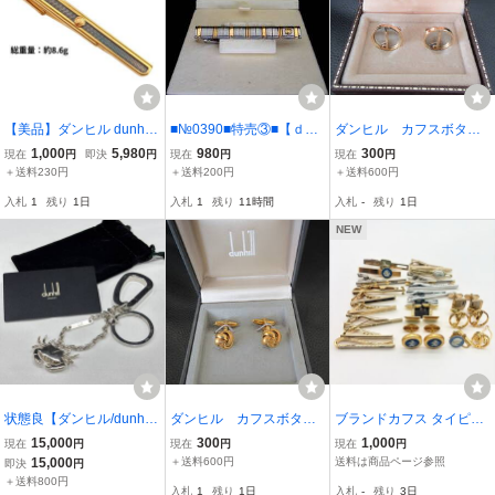
【美品】ダンヒル dunhill
■№0390■特売③■【ｄun
ダンヒル カフスボタ
ネクタイピン ゴールド×
hill】ダンヒル ■タイピ
ン ①
1,000
5,980
980
300
現在
円
即決
円
現在
円
現在
円
シルバー コンビ
ン・ネクタイ ピン♪258
＋送料230円
＋送料200円
＋送料600円
入札
1
残り
1日
入札
1
残り
11時間
入札
-
残り
1日
NEW
状態良【ダンヒル/dunhill
ダンヒル カフスボタ
ブランドカフス タイピン
本物】キーリング/カニモ
ン ②
大量まとめ売り ダンヒル
15,000
300
1,000
現在
円
現在
円
現在
円
チーフ/SV925/シルバー
ウエッジウッド バーバリ
15,000
＋送料600円
送料は商品ページ参照
即決
円
【A830M
ー ジバンシイ ディオール
＋送料800円
入札
1
残り
1日
入札
-
残り
3日