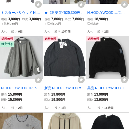
ミスターハリウッド N.H
★【激安 定価25,300円 国
N.HOOLYWOOD エヌハ
OOLYWOOD パーカー ジ
内正規品 定番】n.hoolyw
リウッド ノースリー
3,800
3,800
7,800
7,800
18,900
現在
円
即決
円
現在
円
即決
円
現在
円
ャケット 長袖 裏毛 フル
ood エヌハリウッド 47pi
ブ スウェット パーカ
＋送料950円
＋送料600円
送料未定
ジップ コットン 灰色 グ
eces 定番フルジップ スウ
ー フーディ 新品同
入札
-
残り
6日
入札
-
残り
15時間
入札
-
残り
2日
レー メンズ
ェット パーカ フーディ 4
様 サイズS 26ＳＳ C
0 ブラック
8-D109 定価29700円
送料無料
送料無料
送料無料
鑑定付き
N.HOOLYWOOD TPES 2
新品 N.HOOLYWOOD x C
美品 N.HOOLYWOOD TE
4SS ナイロンロングスリ
hampion エヌハリウッド
ST PRODUCT EXCHAN
15,800
19,800
13,980
現在
円
現在
円
現在
円
ーブシャツ 42 カットソー
チャンピオン 26SS REV
GE SERVICE 25AW クル
15,800
19,800
13,980
即決
円
即決
円
即決
円
エヌハリウッド
ERSIBLE DOLMAN SWE
ーネック スウェットシャ
入札
-
残り
2日
入札
-
残り
1日
入札
-
残り
16時間
ATSHIRT ドルマンスウェ
ツ 9252-CS04-009 36 ブ
ット C8-D411 S CHARC
ラック 裏起毛 長袖 TPES
OAL