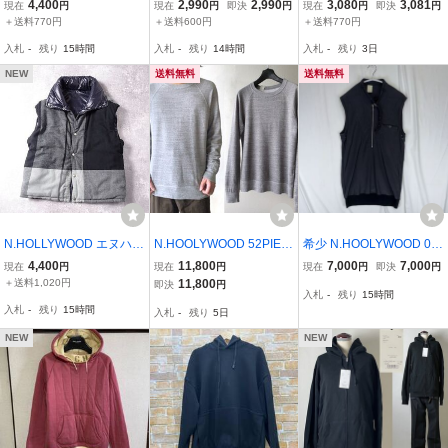
ット パーカー 紺 38 エヌ
プラス対応】 n.hoolywoo
スウェットジップパーカ
4,400
2,990
2,990
3,080
3,081
現在
円
現在
円
即決
円
現在
円
即決
円
ハリウッド
d ミスターハリウッド エ
ー エヌハリウッド
＋送料770円
＋送料600円
＋送料770円
ヌハリウッド PARKA 霜
入札
-
残り
15時間
入札
-
残り
14時間
入札
-
残り
3日
降りパーカー フードブル
ゾン GREY グレー
NEW
送料無料
送料無料
N.HOLLYWOOD エヌハリ
N.HOOLYWOOD 52PIEC
希少 N.HOOLYWOOD 00
ウッド ミスターハリウッ
ES 霜降りグレー SWEAT
s archive 初期 ライダース
4,400
11,800
7,000
7,000
現在
円
現在
円
現在
円
即決
円
ド チェック/ナイロン リ
SHIRT 44 エヌハリウッド
ハーフジップ レーヨン ベ
＋送料1,020円
11,800
即決
円
入札
-
残り
15時間
バーシブル ベスト 中綿
希少サイズ クルーネック
スト ノースリーブ アーカ
入札
-
残り
15時間
入札
-
残り
5日
日本製 ビッグプレイド N
スウェット ※レターパッ
イブ 平成 短丈 エヌハリ
ハリ (38) e-184
ク無料
ウッド M
NEW
NEW