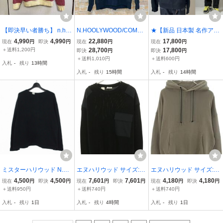
【即決早い者勝ち】 n.ho
N.HOOLYWOOD/COMPIL
★【新品 日本製 名作アー
olywood ミスターハリウ
E HOODIE/2242-CS08-0
カイブ 定価24,200円】n.
4,990
4,990
22,880
17,800
現在
円
即決
円
現在
円
現在
円
ッド エヌハリウッド SW
25/エヌハリウッド/コンパ
hoolywood Under Wear
＋送料1,200円
28,700
17,800
即決
円
即決
円
EAT PARKA スウェットパ
イル フーディー/パーカ
ミスターハリウッド 47PI
＋送料1,010円
＋送料600円
入札
-
残り
13時間
ーカー フーディー カレッ
ー/メンズ/ブラック/36/モ
ECES コットン スウェッ
入札
-
残り
15時間
入札
-
残り
14時間
ジ
ード
ト パーカー 44
ミスターハリウッド N.H
エヌハリウッド サイズ:40
エヌハリウッド サイズ:40
OOLYWOOD CREW NEC
9202-KT01-078 MIL SPE
18AW 182-CS01-008 プ
4,500
4,500
7,601
7,601
4,180
4,180
現在
円
即決
円
現在
円
即決
円
現在
円
即決
円
K LONG SLEEVE クルー
Cプリントミリタリーウ
ルオーバートリプルステ
＋送料950円
＋送料740円
＋送料740円
ネックロングスリーブ ス
ールニット 中古 BS99
ッチパーカー 中古 BS99
入札
-
残り
1日
入札
-
残り
4時間
入札
-
残り
1日
ウェット トレーナー カッ
トソー 36 ブラック 黒 20