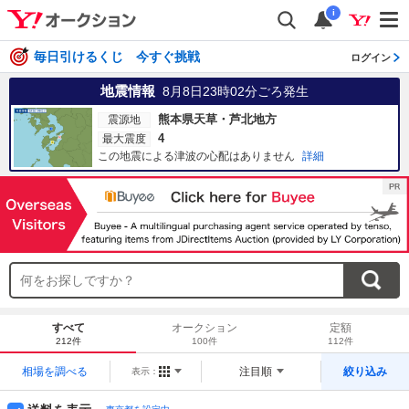
i
毎日引けるくじ 今すぐ挑戦
ログイン
地震情報
8月8日23時02分
ごろ発生
熊本県天草・芦北地方
震源地
4
最大震度
この地震による津波の心配はありません
詳細
すべて
オークション
定額
212件
100件
112件
相場を調べる
注目順
絞り込み
表示：