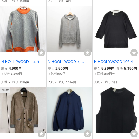
入札
-
残り
19時間
入札
-
残り
4日
ー 272-KT02-036peg /BM
Y03 メンズ
ウッド 52PIECES コット
メンズ
ン スウェット 40
N.HOLLYWOOD エヌハ
N.HOOLYWOOD ミスタ
N.HOOLYWOOD 102-45
リウッド セーター メ
ーハリウッド ジップパー
pieces コットンウール 七
4,900
1,500
5,390
5,390
現在
円
現在
円
現在
円
即決
円
ンズ40 グレー オレンジ
カー 36 グレー スウェッ
分袖 38 Ｔシャツ カット
＋送料1,100円
＋送料800円
＋送料350円〜
ウールニットトレーナー
ト フード エヌハリ Nハリ
ソー ブラック エヌハリウ
入札
-
残り
13時間
入札
-
残り
13時間
入札
-
残り
2日
ウールジャケット ウール
ミスハリ FA2303
ッド/ミスターハリウッド
セーター 02181
6-0512M 102163
NEW