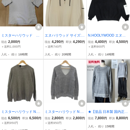
ミスターハリウッド N.
エヌハリウッド サイズ:38
N.HOOLYWOOD エヌハ
HOOLYWOOD ルシファ
23SS 2231-CS02-062 ハ
リウッド エクスチェンジ
2,000
4,290
4,290
4,400
4,500
現在
円
現在
円
即決
円
現在
円
即決
円
ー期 ７分袖Ｔシャツ
ーフジップパーカー 中古
サービス クルーネック ス
＋送料1,000円
＋送料740円
＋送料900円
サイズＭ
BS99
ウェットシャツ トレーナ
入札
-
残り
16時間
入札
-
残り
20時間
入札
-
残り
14時間
ー プリント ロゴ 裏起毛 3
8 黒
送料無料
ミスターハリウッド N.H
ミスターハリウッド N.H
★【並品 日本製 国内正規
OOLYWOOD バイアス ク
OOLYWOOD トレーナー
品 名作アーカイブ 定価2
6,500
6,500
2,800
2,800
7,800
8,800
現在
円
即決
円
現在
円
即決
円
現在
円
即決
円
ルーネックニット セータ
スウェット 38 グレー Vネ
2,000円】n.hoolywood U
＋送料950円
＋送料950円
入札
-
残り
15時間
ー 長袖 カシミヤ 38 グレ
ック 無地 刺繍 /MA10 ■G
nder Wear ミスターハリ