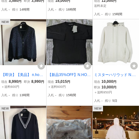
3,580
3,580
18,000
12,000
現在
円
即決
円
現在
円
現在
円
混★38 Mサイズ★00s ア
ず着 ミスターハリウッド
DER SUMMIT WEAR TO
送料未定
入札
-
残り
14時間
入札
-
残り
16時間
ーカイブ N.HOOLYWOO
PS CARDIGAN カーディ
入札
-
残り
15時間
D 絹 レーヨン コットン
ガン ジャケット 黒 ブラ
オレンジ系
ック 42
NEW
【即決】【美品】 n.hooly
【新品35%OFF】N.HOO
ミスターハリウッド N.H
wood ミスターハリウッ
LYWOOD × MHW City Dw
OOLYWOOD × チャンピ
8,990
8,990
15,015
10,000
現在
円
即決
円
現在
円
現在
円
ド エヌハリウッド BORD
ellers Fleece Crew 黒 36
オン Champion 24AW リ
＋送料600円
＋送料600円
10,000
即決
円
ER CARDIGAN マルチボ
バースウィーブ HOODED
＋送料950円
入札
-
残り
13時間
入札
-
残り
15時間
ーダーカーディガン ニッ
SWEATSHIRT フーディ
入札
-
残り
5日
ト セーター 即決あり
パーカ S ホワイト 白 C8-
A
NEW
NEW