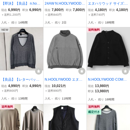
【即決】【良品】 n.hooly
24AW N.HOOLYWOOD T
エヌハリウッド サイズ:38
wood ミスターハリウッ
EST PRODUCT EXCHAN
25 RCH アッパーライン
6,990
6,990
7,800
7,800
4,180
4,180
現在
円
即決
円
現在
円
即決
円
現在
円
即決
円
ド エヌハリウッド LONG
GE SERVICE エヌハリウ
タンクトップ 中古 BS99
＋送料1,200円
＋送料840円
＋送料740円
CARDIGAN カーディガン
ッド フーデッド スウェッ
入札
-
残り
14時間
入札
-
残り
2日
入札
-
残り
18時間
ニット セーター 即決早い
ト シャツ パーカー 9242-
者勝ち
CS80 紺 40 3299Q★4
NEW
送料無料
【良品】【レターパック
N.HOOLYWOOD エヌハ
N.HOOLYWOOD COMPIL
プラス対応】 n.hoolywoo
リウッド スウェット ヘザ
E エヌハリウッド 22AW
4,990
4,990
10,021
13,980
現在
円
即決
円
現在
円
現在
円
d ミスターハリウッド エ
ーグレー サイズ:38 22AW
CARDIGAN カーディガン
＋送料600円
＋送料990円
13,980
即決
円
ヌハリウッド SWEAT 霜
ハイネック スウェットシ
2222-KT04-031 36 ブラ
入札
-
残り
13時間
入札
-
残り
11時間
入札
-
残り
16時間
降りスウェット コットン
ャツ HIGH NECK SWEAT
ック 長袖 Vネック ニット
ニット 長袖 GREY
SHIRT 日本製
コットン/アクリル
送料無料
送料無料
鑑定付き