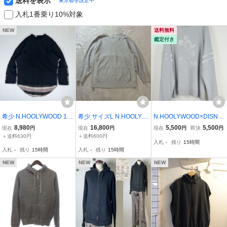
送料を表示
東京都を設定中
入札1番乗り10%対象
NEW
送料無料
鑑定付き
希少 N.HOOLYWOOD 12
希少 サイズL N.HOOLYW
N.HOOLYWOOD×DISNE
12-CS50-044 pieces エヌ
OOD TPES × LOOPWHE
Y エヌハリ ミスハリ 24A
8,980
16,800
5,500
5,500
現在
円
現在
円
現在
円
即決
円
ハリウッド チェック 切替
ELER SWEAT SHIRT H.G
W Mickey Mouse SWEAT
＋送料630円
＋送料600円
入札
-
残り
15時間
スウェット カットソー ar
RAY ミスターハリウッド
SHIRT ミッキーマウス ス
入札
-
残り
15時間
入札
-
残り
15時間
chive 03SS 00s y2k 復刻
ループウィラー 別注 スウ
ウェットシャツ38 グレー
ブラック 黒 36
ェット vintage archive
オーバーサイズ
NEW
NEW
NEW