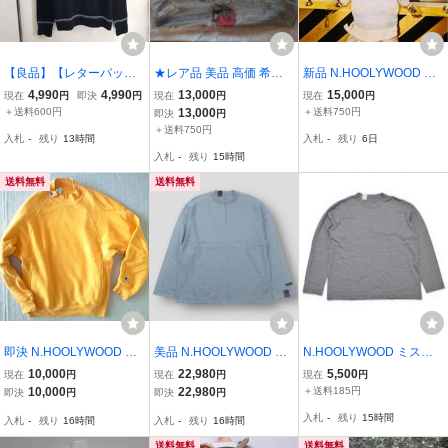
【良品】【レターパック
★レア品 美品 高価 希少
新品 N.HOOLYWOOD CO
プラス対応】 n.hoolywoo
品 コラボ品 N.HOOLYWO
MPILE 9 SENCE パーカ
4,990
4,990
13,000
15,000
現在
円
即決
円
現在
円
現在
円
d ミスターハリウッド エ
OD × NICK WHITE ミッキ
ー ラベンダー サイズ40
＋送料600円
13,000
＋送料750円
即決
円
ヌハリウッド SCHOOL K
ー スウェット 日本製 グ
スウェット フーディー N.
＋送料750円
入札
-
残り
13時間
入札
-
残り
6日
NIT スクールニット セー
レー サイズF クリーニン
ハリ エヌ・ハリウッド ミ
入札
-
残り
15時間
ター カレッジ NAVY
グ済★
スターハリウッド
送料無料
送料無料
即決 N.HOOLYWOOD 別
美品 N.HOOLYWOOD CO
N.HOOLYWOOD ミスタ
注 Champion NEW WEAV
MPILE エヌハリウッド 25
ーハリウッド UNDER SU
10,000
22,980
5,500
現在
円
現在
円
現在
円
E REVERSE WEAVE モ
AW CREWNECK KNIT コ
MMIT WEAR ロングカッ
10,000
22,980
＋送料185円
即決
円
即決
円
ックネック スウェット イ
ットンカシミヤ クルーネ
トソー 20RCH-014 サイ
入札
-
残り
15時間
入札
-
残り
16時間
入札
-
残り
16時間
エロー ワイドポケット S
ックニット 2252-KT08-0
ズ36 グレー メンズ M462
サイズ
44 36 ブルー 長袖 メンズ
920
送料無料
送料無料