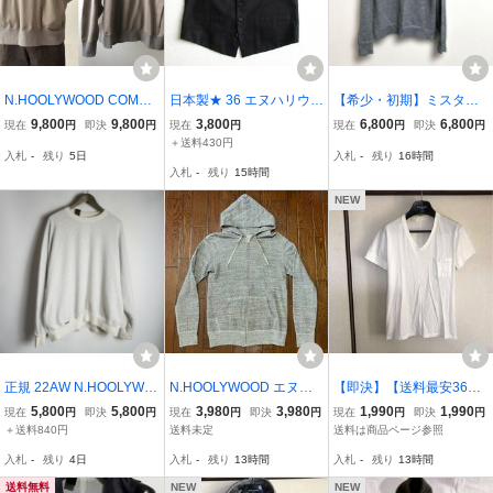
N.HOOLYWOOD COMPIL
日本製★ 36 エヌハリウッ
【希少・初期】ミスター
E CREW NECK SWEATS
ド★ コットンジレ★ ブラ
ハリウッド ドレスライン
9,800
9,800
3,800
6,800
6,800
現在
円
即決
円
現在
円
現在
円
即決
円
HIRT 36 コンパイル ビッ
ック 黒 ベスト
霜降りスウェット 36 黒
＋送料430円
入札
-
残り
5日
入札
-
残り
16時間
グシルエット 裏起毛 クル
クリーニング済み 【タグ
入札
-
残り
15時間
ーネック スウェット オー
欠損】
バーサイズ グレージュ
NEW
正規 22AW N.HOOLYWO
N.HOOLYWOOD エヌハ
【即決】【送料最安360
OD エヌハリウッド SWE
リウッド フルジップ スウ
円】 n.hoolywood ミスタ
5,800
5,800
3,980
3,980
1,990
1,990
現在
円
即決
円
現在
円
即決
円
現在
円
即決
円
AT SHIRT 2222-CS04-01
ェット パーカー 38 霜降
ーハリウッド エヌハリウ
＋送料840円
送料未定
送料は商品ページ参照
2 peg 長袖 クルーネック
りグレー ジッパー フーデ
ッド TEE アンダーウェア
入札
-
残り
4日
入札
-
残り
13時間
入札
-
残り
13時間
スウェット トレーナー 霜
ィ ミスターハリウッド 10
カットソー Tシャツ 半袖
降り 38 1001P★2
0%コットン 日本製
WHITE ホワイト
送料無料
NEW
NEW