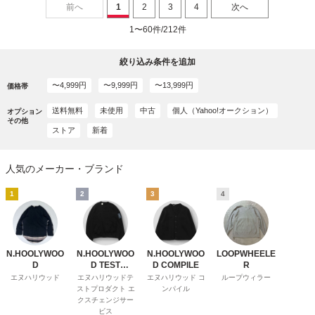
前へ
1
2
3
4
次へ
1〜60件/212件
絞り込み条件を追加
〜4,999円
〜9,999円
〜13,999円
価格帯
送料無料
未使用
中古
個人（Yahoo!オークション）
オプション
その他
ストア
新着
人気のメーカー・ブランド
1
2
3
4
N.HOOLYWOO
N.HOOLYWOO
N.HOOLYWOO
LOOPWHEELE
D
D TEST
D COMPILE
R
PRODUCT
エヌハリウッド
エヌハリウッドテ
エヌハリウッド コ
ループウィラー
EXCHANGE
ストプロダクト エ
ンパイル
SERVICE
クスチェンジサー
ビス