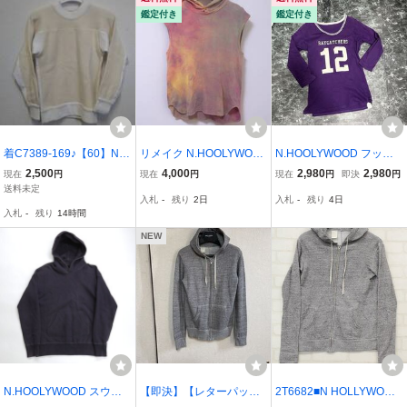
鑑定付き
鑑定付き
着C7389-169♪【60】N.H
リメイク N.HOOLYWOO
N.HOOLYWOOD フット
OOLYWOOD セーター 36
D ミスターハリウッド ノ
ボール Tシャツ ミスタ
2,500
4,000
2,980
2,980
現在
円
現在
円
現在
円
即決
円
サイズ 162-KT06 ホワイ
ースリーブ スウェットパ
ーハリウッド Sサイズ
送料未定
入札
-
残り
2日
入札
-
残り
4日
ト
ーカー ベスト デザインカ
入札
-
残り
14時間
ットソー タイダイ柄 日本
製 メンズ 夏物
NEW
N.HOOLYWOOD スウェ
【即決】【レターパック
2T6682■N HOLLYWOOD