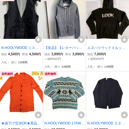
N.HOOLYWOOD ミスタ
【良品】【レターパック
エヌハリウッド x ルック
ーハリウッド ジレ
プラス対応】 n.hoolywoo
スタジオ スウェット
4,500
4,500
3,990
3,990
7,000
現在
円
即決
円
現在
円
即決
円
現在
円
d ミスターハリウッド エ
パーカ LOGO HOODED P
＋送料600円
＋送料850円
入札
-
残り
15時間
ヌハリウッド PARKA 霜
ARKER LQQK STUDIO
入札
-
残り
14時間
入札
-
残り
14時間
降りパーカー フードブル
N.hoolywood sweat park
ゾン GREY グレー
a hoodie ブラック 黒
送料無料
送料無料
★値下げ交渉OK★美品★
N.HOOLYWOOD 17AW
N.HOOLYWOOD エヌハ
エヌハリウッド★シルク
カウチンニット 36 広瀬す
リウッド 18RCH-190 UN