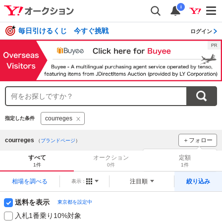
i
毎日引けるくじ 今すぐ挑戦
ログイン
courreges
指定した条件
courreges
＋フォロー
（
ブランドページ
）
ブランドをフォロー
して
すべて
オークション
定額
新着
をチェック！
1件
0件
1件
相場を調べる
注目順
絞り込み
表示：
送料を表示
東京都を設定中
入札1番乗り10%対象