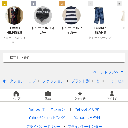
1
2
3
4
5
TOMMY
トミーヒルフィ
トミー ヒルフ
TOMMY
TO
HILFIGER
ガー
ィガー
JEANS
ト
トミー・ヒルフィ
トミー・ジーンズ
ガー
指定した条件
ページトップへ
オークショントップ
ファッション
ブランド別
と
トミーヒル
トップ
出品
ウォッチ
マイオク
Yahoo!オークション
Yahoo!フリマ
Yahoo!ショッピング
Yahoo! JAPAN
プライバシーポリシー
プライバシーセンター