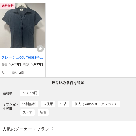
送料無料
クレージュcourreges半袖
ポロシャツ紺ロゴトップ
3,499
3,499
現在
円
即決
円
スレディース
入札
-
残り
2日
絞り込み条件を追加
〜3,999円
価格帯
送料無料
未使用
中古
個人（Yahoo!オークション）
オプション
その他
ストア
新着
人気のメーカー・ブランド