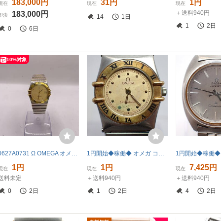
183,000円
31円
1円
現在
現在
現在
＋送料940円
183,000円
即決
14
1日
1
2日
0
6日
10%対象
0627A0731 Ω OMEGA オメガ コンステレーション 1448/431 YG SS デイト クォーツ メンズ 腕時計 時計重量68.26g
1円開始◆稼働◆ オメガ コンステレーション ゴールド クオーツ レディース 腕時計 AI99203
1円
1円
7,425円
現在
現在
現在
送料未定
＋送料940円
＋送料940円
0
2日
1
2日
4
2日