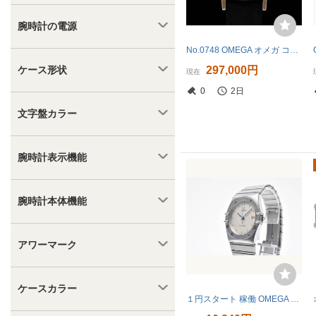
腕時計の電源
No.0748 OMEGA オメガ コンステレーション ミラーダイヤル 168.005 CIRCA 1966
297,000円
ケース形状
現在
0
2日
文字盤カラー
腕時計表示機能
腕時計本体機能
アワーマーク
ケースカラー
１円スタート 稼働 OMEGA Constellation 396.1070 NO.1372