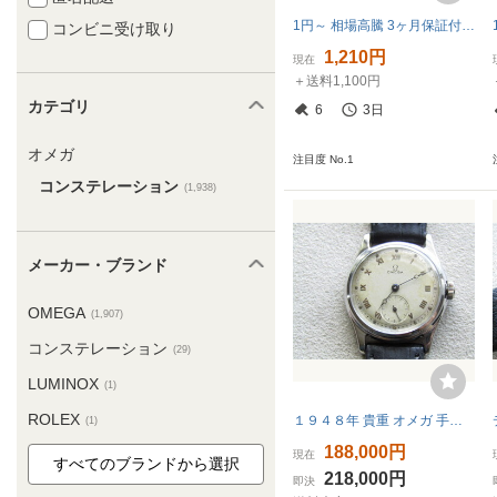
1円～ 相場高騰 3ヶ月保証付き 磨き済み 美品 本物 人気 OMEGA オメガ コンステレーション ミニ K18 コンビ ハーフバー レディース 時計
コンビニ受け取り
1,210円
現在
＋送料1,100円
カテゴリ
6
3日
オメガ
注目度 No.1
コンステレーション
(1,938)
メーカー・ブランド
OMEGA
(1,907)
コンステレーション
(29)
LUMINOX
(1)
ROLEX
１９４８年 貴重 オメガ 手巻 ＯＨ済 cal１７・８ 角形ムーブ
(1)
188,000円
現在
218,000円
即決