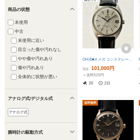
商品の状態
未使用
中古
未使用に近い
目立った傷や汚れなし
やや傷や汚れあり
OH済■オメガ コンステレーション Cライン■自動巻きCal.564■クロノメーター デイト アンティーク メンズ シルバー
傷や汚れあり
101,000円
現在
＋送料520円
全体的に状態が悪い
20
2日
アナログ式/デジタル式
送料無料
アナログ式
腕時計の駆動方式