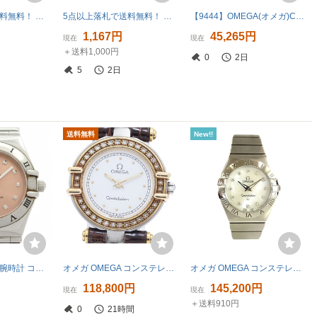
5点以上落札で送料無料！ オメガ Omega 腕時計 動作品 551.029（オメガ） レディース 2330483
5点以上落札で送料無料！ オメガ Omega 腕時計 不動品 895.1243（オメガ） レディース 2330930
【9444】OMEGA(オメガ)Constellation コンステレーション マンハッタン クォーツ S/S・K18コンビ 80-90's ヴィンテージ 動作確認済
1,167円
45,265円
現在
現在
＋送料1,000円
0
2日
5
2日
送料無料
New!!
OMEGA(オメガ) 腕時計 コンステレーション ミニ マイチョイス 1561.61 レディース SS ピンク
オメガ OMEGA コンステレーション ダイヤベゼル クォーツ レディース _943308
オメガ OMEGA コンステレーション クォーツ 24 123.10.24.60.55.001 12Pダイヤ ホワイトシェル 稼働品 腕時計 中古 T11393706
円
118,800円
145,200円
現在
現在
＋送料910円
円
0
21時間