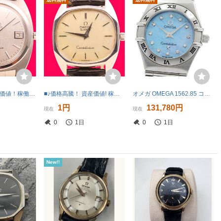
■♪価格高騰! 資産価値！稼働 電池新品高級超レア！ビンテージ！ OMEGA オメガ Constellation コンステレーション ELECTRONIC f300Hz 音叉
■♪価格高騰！ 資産価値! 稼働 電池新品 メンズ ビンテージ 高級超レア！ OMEGA オメガConstellation コンステレーション QUATZ クオーツ
オメガ OMEGA 1562.85 コンステレーション ミニ 12Pダイヤ クォーツ レディース _971035
円
1円
131,780円
現在
現在
0
1日
0
1日
New!!