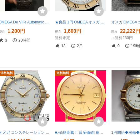
OMEGA De Ville Automatic メンズ腕時計 デイト 自動巻き シルバー文字盤 ヴィンテージ 純正リューズ
★良品 1円 OMEGA オメガ コンステレーション クロノメーター 自動巻 動作品 裏スケ KN0791T（BB 29）
1,200円
1,600円
22,222
現在
現在
現在
送料未定
＋送料230円
3
20時間
18
2日
0
19時
送料無料
送料無料
オメガ コンステレーション メンズ時計 33.5mm コンビ 1312.30 K18YG/SS メンズ時計 ホワイト 仕上げ済
■♪価格高騰！ 資産価値! 稼働 電池新品 メンズ ビンテージ 高級超レア！ OMEGA オメガConstellation コンステレーション デート クオーツ