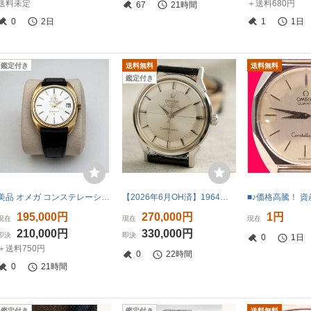
送料未定
＋送料680円
67
21時間
0
2日
1
1日
鑑定付き
送料無料
送料無料
鑑定付き
美品 オメガ コンステレーション クロノメーター Cライン 自動巻き手巻き併用 Cal.564 Gold Capped
【2026年6月OH済】1964年製 オメガ コンステレーション 12角 ノンデイト クロスライン
195,000円
270,000円
1円
現在
現在
現在
210,000円
330,000円
即決
即決
0
1日
＋送料750円
0
22時間
0
21時間
鑑定付き
鑑定付き
送料無料