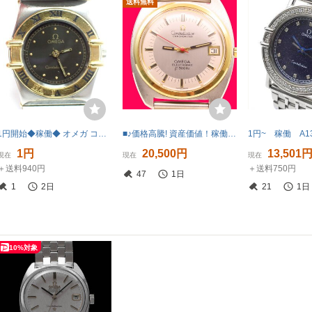
送料無料
1円開始◆稼働◆ オメガ コンステレーション ブラック クオーツ レディース 腕時計 AI68206
■♪価格高騰! 資産価値！稼働 電池新品高級超レア！ビンテージ！ OMEGA オメガ Constellation コンステレーション ELECTRONIC f300Hz 音叉
1円
20,500円
13,501
現在
現在
現在
＋送料940円
＋送料750円
47
1日
1
2日
21
1日
10%対象