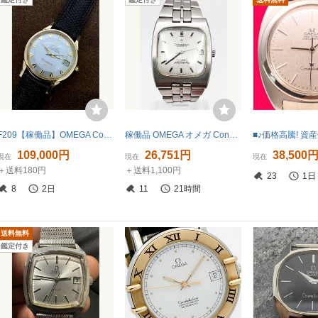
F209【稼働品】OMEGA Constellation Ref.168.005 Cal.561 オメガ コンステレーション パイパン文字盤 自動巻き Vintage Watch
稼働品 OMEGA オメガ Constellation コンステレーション デイト クロノメーター メンズ 自動巻 腕時計
109,000円
26,751円
38,500
現在
現在
現在
＋送料180円
＋送料1,100円
23
1日
8
2日
11
21時間
送料無料
鑑定付き