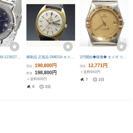
1円~ 稼働 A138-1236278G オメガ コンステレーション QZ ブルー文字盤 メンズ腕時計
稼動品 正規品 OMEGA オメガ コンステレーション 自動巻 YGベゼル 金メダリオン デイデイト シルバーモザイク メンズ腕時計 FTTVJ163
1円開始◆稼働◆ オメガ コンステレーション ゴールド クオーツ ユニセックス 腕時計 AJ03402
円
198,800円
12,771円
現在
現在
＋送料940円
198,800円
即決
＋送料900円
7
2日
0
2日