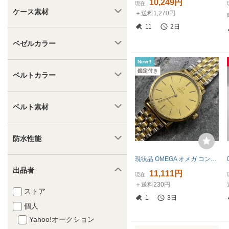
10,249円
現在
ケース素材
＋送料1,270円
11
2日
ベゼルカラー
New!!
鑑定付き
ベルトカラー
ベルト素材
防水性能
現状品 OMEGA オメガ コンステレーション クォーツ ゴールド文字盤 コンビブレス 純正バックル ヴィンテージ 腕時計
出品者
11,111円
現在
＋送料230円
ストア
1
3日
個人
Yahoo!オークション