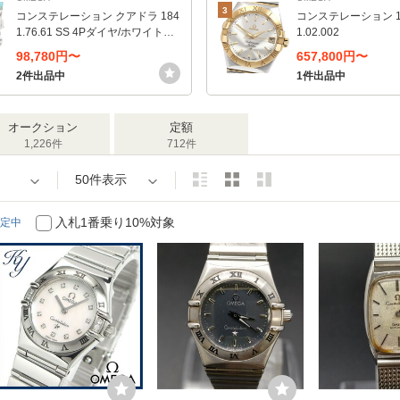
3
コンステレーション クアドラ 184
コンステレーション 123
1.76.61 SS 4Pダイヤ/ホワイトダ
1.02.002
イヤル
98,780円〜
657,800円〜
2件出品中
1件出品中
オークション
定額
1,226件
712件
50件表示
入札1番乗り10%対象
定中