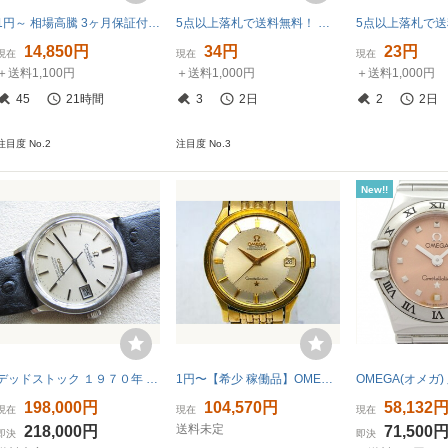
1円～ 相場高騰 3ヶ月保証付き 磨き済み 美品 本物 定番 人気 OMEGA オメガ コンステレーション ミニ マイチョイス ダイヤ レディース 時計
5点以上落札で送料無料！ オメガ Omega 腕時計 動作品 156240（オメガ） レディース 4486229
14,850円
34円
23円
現在
現在
現在
＋送料1,100円
＋送料1,000円
＋送料1,000円
45
21時間
3
2日
2
2日
注目度 No.2
注目度 No.3
New!!
デッドストック １９７０年 オメガ コンステレーション 自動巻 ＯＨ済
1円〜【希少 稼働品】OMEGA オメガ Constellation コンステレーション 14902.61 SC Cal.561 自動巻き メンズ 腕時計【60】260803OS5E6N
198,000円
104,570円
58,132
現在
現在
現在
送料未定
218,000円
71,500
即決
即決