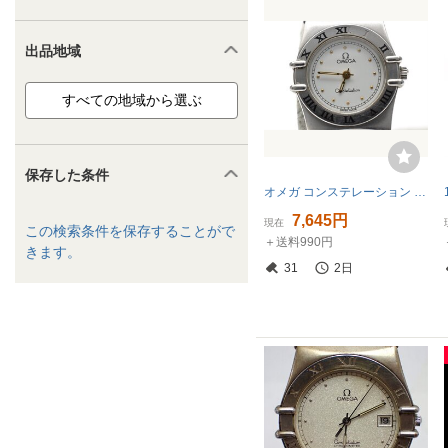
出品地域
保存した条件
オメガ コンステレーション ホワイト ラウンド クォーツ 腕時計 OMEGA
7,645円
現在
この検索条件を保存することがで
＋送料990円
きます。
31
2日