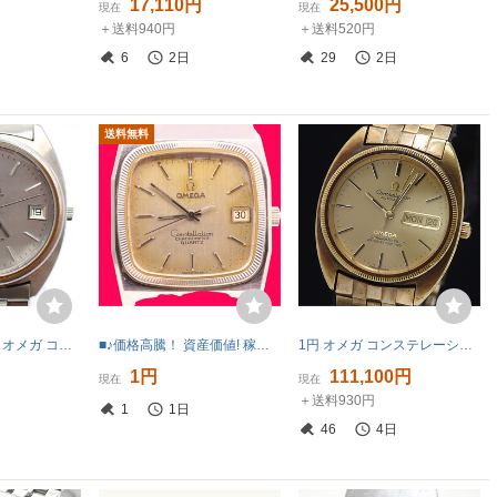
17,110円
25,500円
現在
現在
＋送料940円
＋送料520円
6
2日
29
2日
送料無料
1円開始◆稼働◆ オメガ コンステレーション シルバー 音叉式 メンズ 腕時計 AI98401
■♪価格高騰！ 資産価値! 稼働 電池新品 メンズ ビンテージ 高級超レア！ OMEGA オメガConstellation コンステレーション デート クオーツ
1円 オメガ コンステレーション AT/自動巻 ゴールド文字盤 メンズ腕時計 2000000 7BGT MTM
1円
111,100円
現在
現在
＋送料930円
1
1日
46
4日