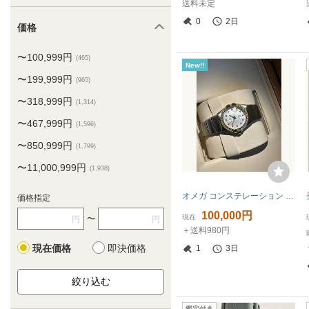
送料未定
0
2日
価格
〜100,999円
(465)
New!!
〜199,999円
(965)
〜318,999円
(1,314)
〜467,999円
(1,596)
〜850,999円
(1,799)
〜11,000,999円
(1,938)
オメガ コンステレーション 123.20.27.60.55.002 レディース クォーツ時計（中古）— 動作確認済み・完動品、木製ボックス付きの希少モデル
価格指定
100,000円
現在
〜
円
円
＋送料980円
現在価格
即決価格
1
3日
鑑定付き