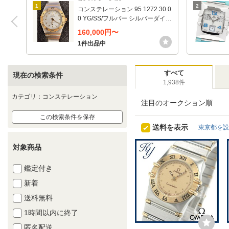
1
2
コンステレーション 95 1272.30.0
0 YG/SS/フルバー シルバーダイヤ
ル
160,000円〜
1件出品中
すべて
現在の検索条件
1,938件
カテゴリ：コンステレーション
注目のオークション順
この検索条件を保存
送料を表示
東京都を設
対象商品
鑑定付き
新着
送料無料
1時間以内に終了
匿名配送