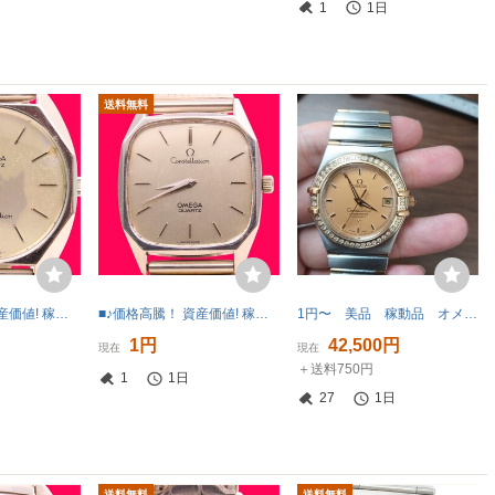
1
1日
送料無料
■♪価格高騰！ 資産価値! 稼働 電池新品 メンズ ビンテージ 高級超レア！ OMEGA オメガConstellation コンステレーション QUATZ クオーツ
■♪価格高騰！ 資産価値! 稼働 電池新品 メンズ ビンテージ 高級超レア！ OMEGA オメガConstellation コンステレーション QUATZ クオーツ
1円〜 美品 稼動品 オメガ OMEGA コンステレーション デイト 11Pダイヤモンド イエロー文字盤 メンズ アフターダイヤ 自動巻き 腕時計
1円
42,500円
現在
現在
＋送料750円
1
1日
27
1日
送料無料
送料無料