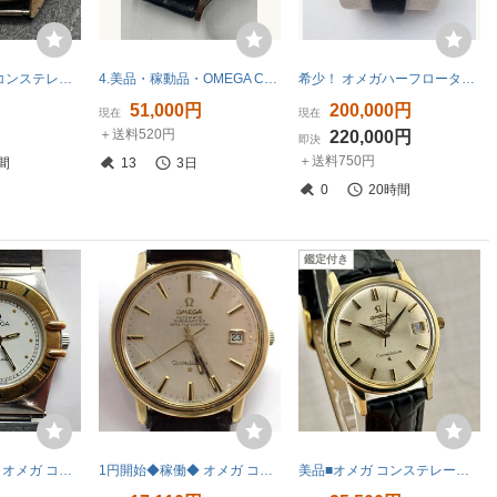
オメガ OMEGA コンステレーション Constellation クォーツ ブラック文字盤 純正ΩQUARTZ尾錠 ヘッド本体 現状品 時計
4.美品・稼動品・OMEGA Constellation オメガ コンステレーション 自動巻き デイト 12角 パイパンダイヤル 金メダル メンズ腕時計//HI110
希少！ オメガハーフローター自動巻き手巻き併用 Ω343 17石 公認クロノメーター搭載 1950年製
円
51,000円
200,000円
現在
現在
＋送料520円
220,000円
即決
＋送料750円
間
13
3日
0
20時間
鑑定付き
1円開始◆稼働◆ オメガ コンステレーション ホワイト クオーツ レディース 腕時計 AI68503
1円開始◆稼働◆ オメガ コンステレーション シルバー 自動巻き ユニセックス 腕時計 AJ00504
美品■オメガ コンステレーション■デイト付きクロノメーター 自動巻き 稼働品 アンティーク メンズ キャップゴールド 168.005