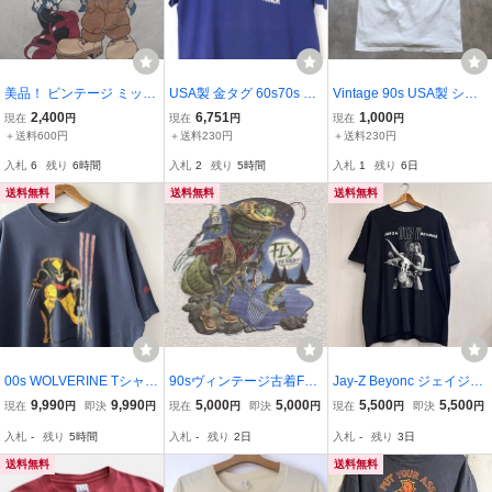
美品！ ビンテージ ミッキ
USA製 金タグ 60s70s Ru
Vintage 90s USA製 シン
ー ミニー ディズニー Tシ
ssell Southern ラッセル
グルステッチ RED DOG
2,400
6,751
1,000
現在
円
現在
円
現在
円
ャツvintage90s00s USA
ウイングフット カレッジ
Tシャツ ビール 企業 キャ
＋送料600円
＋送料230円
＋送料230円
製 オールドミッキーオー
Tシャツ ビンテージTシャ
ラクター ブルドッグ 犬
入札
6
残り
6時間
入札
2
残り
5時間
入札
1
残り
6日
ルドミニー ヴィンテージ
ツ 3段プリント / ランタグ
アニマル ヴィンテージ ビ
ミッキー Y2K
バータグ 50s
ンテージ 90年代
送料無料
送料無料
送料無料
00s WOLVERINE Tシャツ
90sヴィンテージ古着FLY
Jay-Z Beyonc ジェイジー
XL ビンテージ 00年代 ウ
ハエ 蝿Caribbean Soul
&ビヨンセ「On The Run I
9,990
9,990
5,000
5,000
5,500
5,500
現在
円
即決
円
現在
円
即決
円
現在
円
即決
円
ルヴァリン ウルバリン X-
カリビアンソウル グレ
I」 2018年ツアー HIP
入札
-
残り
5時間
入札
-
残り
2日
入札
-
残り
3日
MEN Xメン MARVEL マ
ーtシャツ
HOPTシャツ sizeXL
ーベル アメコミ オリジナ
送料無料
送料無料
ル ヴィンテージ