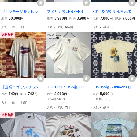
ヴィンテージ 90s have a
アメリカ製 JERZEES グ
80's USA製 NINJA 忍者 T
nother beer モーション T
ッドプリント ニューオー
シャツ XL ブラック 黒 A
30,000
3,980
3,980
7,000
7,000
現在
円
現在
円
即決
円
現在
円
即決
円
シャツ モザイク メッセー
リンズジャズ Tシャツ JA
WMA 武術 武器 プリント
入札
-
残り
1日
入札
-
残り
6時間
入札
-
残り
5日
ジ アメリカ製 両面プリン
ZZ 80年代 90年代 ビンテ
ビンテージ アメリカ 古着
ト XL ブラック JERZEES
ージ アメカジ
送料無料
NEW
【企業ロゴ/アメリカンデ
T-1311 90s USA製 LOGO
90s usa製 Sunflower ひま
ザイン】90s Vintage Barr
ATHLETIC ロゴアスレチ
わり アート tシャツ vinta
742
742
2,963
5,000
現在
円
即決
円
現在
円
現在
円
o’s Pizza ピザショップ ロ
ック ヘンリーネック Tシ
ge ヴィンテージ アメリカ
＋送料230円
＋送料230円
入札
-
残り
7時間
ゴプリント 半袖Tシャツ
ャツ アリゾナ州立大学 A
シングルステッチ ストリ
入札
-
残り
2日
入札
-
残り
5日
古着 グレー #M5824
SU ローズボウル 1997 刺
ート 花 アメカジ サンフ
繍 XL ヴィンテージ
ラワー
送料無料