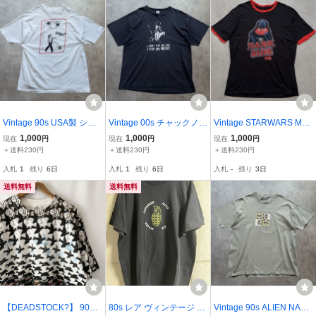
21
ARMY ステンシル
ミリタリー
Vintage 90s USA製 シン
Vintage 00s チャックノリ
Vintage STARWARS M&
グルステッチ 企業 アート
ス 映画 Tシャツ MOVIE
M's ダースベイダー Tシャ
1,000
1,000
1,000
現在
円
現在
円
現在
円
Tシャツ ヴィンテージ ビ
ヴィンテージ ビンテージ
ツ Disney ディズニー キ
＋送料230円
＋送料230円
＋送料230円
ンテージ 90年代 キャラク
TEE 検 80s 90s USA製 シ
ャラクター 映画 MOVIE
入札
1
残り
6日
入札
1
残り
6日
入札
-
残り
3日
ター ジョーク 検 80s 映画
ングルステッチ バンド バ
スターウォーズ TEE 検 9
バンド
ンT ツアー
0s 90年代 USA製
送料無料
送料無料
【DEADSTOCK?】 90s
80s レア ヴィンテージ H
Vintage 90s ALIEN NATI