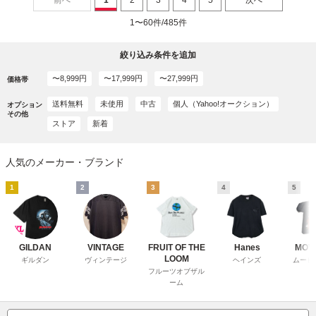
1〜60件/485件
絞り込み条件を追加
〜8,999円
〜17,999円
〜27,999円
価格帯
送料無料
未使用
中古
個人（Yahoo!オークション）
オプション
その他
ストア
新着
人気のメーカー・ブランド
1
2
3
4
5
GILDAN
VINTAGE
FRUIT OF THE
Hanes
MOVI
LOOM
ギルダン
ヴィンテージ
ヘインズ
ムービ
フルーツオブザル
ーム