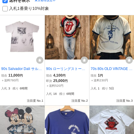
送料を表示
東京都を設定中
入札1番乗り10%対象
90s Salvador Dali サルバ
90s ローリングストーン
70s 80s OLD VINTAGE リ
ドール ダリ 総柄 マルチ
ズ タイダイTシャツ L〜X
ンガーTシャツ モーター
11,000
4,100
1
現在
円
現在
円
現在
円
美術館 アート Tシャツ /ビ
L 希少 ヴィンテージ u.s.
サイクル XL Tシャツ USA
＋送料760円
25,000
＋送料230円
即決
円
ンテージ 騙し絵 MCエッ
a.製
製 ビンテージ ヴィンテー
＋送料520円
入札
3
残り
6時間
入札
1
残り
5日
シャー ESCHER 骸骨 ス
ジ
入札
16
残り
6時間
カル 官能の死
注目度 No.1
注目度 No.2
注目度 No.3