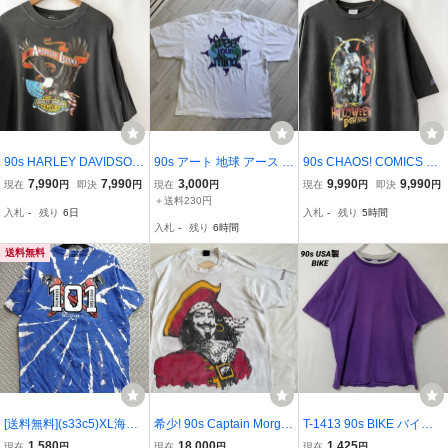
90s HARLEY DAVIDSON
90s アート 地球 アース 太
90s CHAOS! COMICS HA
イーグル シールド リボン
陽 サン Tシャツ XL USA
LLOWEEN BASH Tシャ
7,990
7,990
3,000
9,990
9,990
現在
円
即決
円
現在
円
現在
円
即決
円
Tシャツ ブラック ビンテ
製 ボロ ペンキ 棒人間 Vin
ツ ビンテージ 90年代 カ
＋送料230円
入札
-
残り
6日
入札
-
残り
5時間
ージ 90年代 ハーレーダビ
tage ヴィンテージ ビンテ
オスコミック ハロウィン
入札
-
残り
6時間
ッドソン 鷲 エンブレム
ージ シングルステッチ ア
バッシュ Evil Ernie アメ
ヴィンテージ
メリカ OLD
コミ ヴィンテージ
送料無料
[送料無料](s33c5)XL海外
希少! 90s Captain Morga
T-1413 90s BIKE バイク
労働組合パイプ職人・配
n 両面プリント Tシャツ X
USA製 フェイクレイヤー
1,580
18,000
1,425
現在
円
現在
円
現在
円