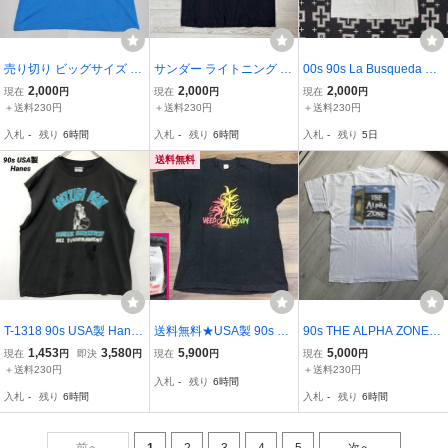
売り切り ビッグサイズ 80
サンダー ライトニング グ
00s 90s La Busqueda De
s スーパーマン パロディ
ラフィック Tシャツ XXL
Cristo Jesus tシャツ vinta
2,000
2,000
2,000
現在
円
現在
円
現在
円
半袖Tシャツ XL ブルー B
USA製 アメリカ 企業 ロ
ge ヴィンテージ ジーザス
＋送料230円
＋送料230円
＋送料230円
EST フルーツオブザルー
ゴ プロモ テック ヴィン
キリスト 年代物 アメカジ
入札
-
残り
6時間
入札
-
残り
6時間
入札
-
残り
5日
ム USA製 ヴィンテージ
テージ ビンテージ vintag
ストリート 追悼 メモリア
袖裾シングル
e/90s 00s Y2K
ル
送料無料
T-1318 90s USA製 Hanes
送料無料★USA製 90s ビ
90s THE ALPHA ZONE
ヘインズ ノースリーブ T
ンテージ WEED Tシャツ
パロディ Tシャツ XL 企業
1,453
3,580
5,900
5,000
現在
円
即決
円
現在
円
現在
円
シャツ ソフトボール ベア
【XL】★HIP HOP RAP
アドバタイズ テック IT Vi
＋送料230円
＋送料230円
入札
-
残り
6時間
クマ XL ブラック ヴィン
レゲエ ボブマーリー サイ
ntage ヴィンテージ USA
入札
-
残り
6時間
入札
-
残り
6時間
テージ USA古着 ビッグシ
プレスヒル
製/Apple MAXELL ディズ
ルエット
ニー disney sony
前へ
1
2
3
4
5
次へ