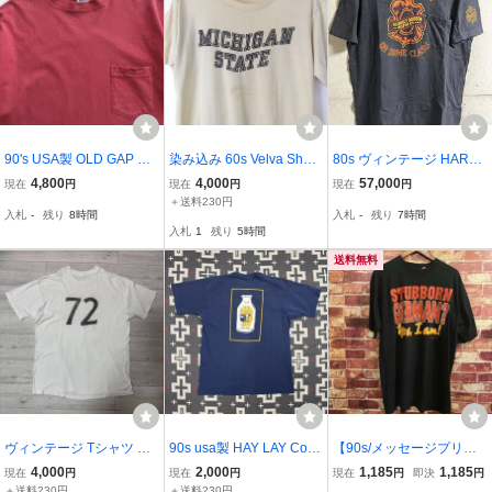
90's USA製 OLD GAP ポ
染み込み 60s Velva Shee
80s ヴィンテージ HARLE
ケットTシャツ ブランク
n ベルバシーン カレッジT
Y DAVIDSON PUT YOUR
4,800
4,000
57,000
現在
円
現在
円
現在
円
無地 フェード レッド シ
シャツ ビンテージTシャ
ASS ON SOME CLASS
＋送料230円
入札
-
残り
8時間
入札
-
残り
7時間
ングル ビンテージ オール
ツ ミシガンステート USA
ポケット付き Tシャツ ハ
入札
1
残り
5時間
ド ギャップ ポケT
製 アメリカ / ランタグ バ
ーレー ダビッドソン HAN
ータグ 40s50s
ES ヘインズ USA製
送料無料
ヴィンテージ Tシャツ ナ
90s usa製 HAY LAY Cow
【90s/メッセージプリン
ンバリング 80年代 XL 手
Graphic 牛 tシャツ 80s vi
ト】STUBBORN GERMA
4,000
2,000
1,185
1,185
現在
円
現在
円
現在
円
即決
円
書き ステンシル ペイント
ntage ヴィンテージ アメ
N? Yes,I am! 半袖Tシャツ
＋送料230円
＋送料230円