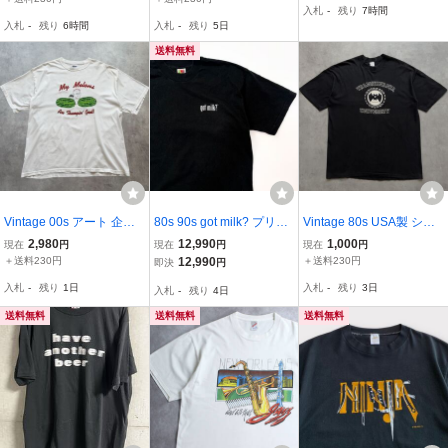
入札
-
残り
7時間
アメリカ ミリタリー カレ
リカ シングルステッチ ア
古着 ブラック #R4176
入札
-
残り
6時間
入札
-
残り
5日
ッジ Vintage 古着 アメリ
ニマル 古着 当時物 アメ
カ 90s 80s
カジ
送料無料
Vintage 00s アート 企業
80s 90s got milk? プリン
Vintage 80s USA製 シン
ジョーク Tシャツ ヴィン
トt コットン 企業 メッセ
グルステッチ カレッジ T
2,980
12,990
1,000
現在
円
現在
円
現在
円
テージ ビンテージ TEE 検
ージ 黒 ブラック ビンテ
シャツ ブラック キャラク
＋送料230円
12,990
＋送料230円
即決
円
90s 90年代 USA製 シング
ージ usa old XL シングル
ター ヴィンテージ ビンテ
入札
-
残り
1日
入札
-
残り
3日
入札
-
残り
4日
ルステッチ キャラクタ 動
ステッチ 00s Tシャツ tee
ージ TEE 90s 検 Champi
物 アニマル
両面 半袖
on RUSSELL
送料無料
送料無料
送料無料