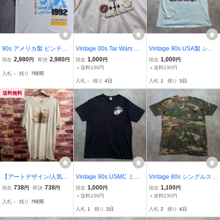
90s アメリカ製 ビンテー
Vintage 00s Tar Wars ア
Vintage 90s USA製 シン
ジ SCREEN STARS レ
ート パロディ Tシャツ ヴ
グルステッチ アート ジョ
2,980
2,980
1,000
1,000
現在
円
即決
円
現在
円
現在
円
スリング大会 Tシャツ シ
ィンテージ ビンテージ T
ーク Tシャツ 動物 アニマ
＋送料230円
＋送料230円
入札
-
残り
7時間
ングルステッチ アメカジ
EE 検 80s 90s 90年代 US
ル ヴィンテージ ビンテー
入札
-
残り
4日
入札
1
残り
3日
A製 シングルステッチ キ
ジ 90年代 TEE キャラク
ャラクター
ター 検 80s
送料無料
【アートデザイン/人気フ
Vintage 90s USMC ミリ
Vintage 80s シングルステ
ラワー】DELTA デルタ 古
タリー Tシャツ ヴィンテ
ッチ ウッドランドカモ ポ
738
738
1,000
1,100
現在
円
即決
円
現在
円
現在
円
着 半袖Tシャツ アイボリ
ージ ビンテージ ブラック
ケット Tシャツ 迷彩 ヴィ
＋送料230円
＋送料230円
入札
-
残り
7時間
ー ベージュ 花柄 フラワ
検 60s 70s 80s USA製 シ
ンテージ ビンテージ カモ
入札
1
残り
3日
入札
2
残り
4日
ープリント USA XL #R58
ングルステッチ US NAVY
フラ 検 90s USA製 ARMY