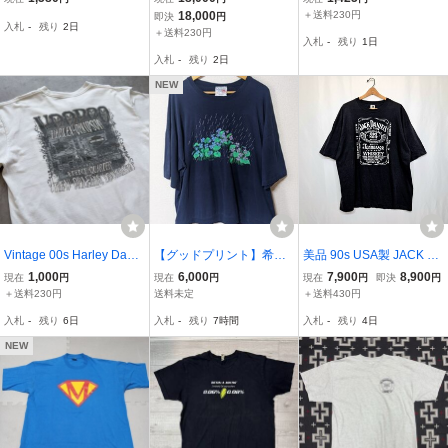
管工union made in the us
L ビンテージ USA製 キャ
ド 無地 Tシャツ 半袖 ダブ
18,000
＋送料230円
即決
円
入札
-
残り
2日
aアメリカ製輸入古着半袖
プテンモルガン 企業 アド
ルネック メンズ XL 紫 パ
＋送料230円
入札
-
残り
1日
プリントTシャツ/両面ブ
バタイジング アート 80s
ープル グレー アメカジ
入札
-
残り
2日
リーチタイダイ
古着
NEW
Vintage 00s Harley David
【グッドプリント】希少
美品 90s USA製 JACK D
son バックプリント ポケ
90sヴィンテージ tシャツ
ANIEL'S プリントTシャツ
1,000
6,000
7,900
8,900
現在
円
現在
円
現在
円
即決
円
ット Tシャツ ヴィンテー
シングルステッチ USA製
黒 2XL 3XL 90年代 アメ
＋送料230円
送料未定
＋送料430円
ジ ビンテージ ハーレーダ
M 90s アメリカ 花 紫陽花
リカ製 ジャックダニエル
入札
-
残り
6日
入札
-
残り
7時間
入札
-
残り
4日
ビッドソン 検 USA製 シ
フラワー flower 公園 リブ
ウイスキー 酒T ビンテー
ングルステッチ
ネイビー
ジ ビッグサイズ
NEW