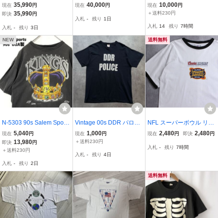
MC Escher オーバープリ
ARLEY DAVIDSON JAPA
ON シングルステッチ Tシ
35,990
40,000
10,000
現在
円
現在
円
現在
円
ント Tシャツ XL USA製
NESE MOTORCYCLE R
ャツ 宇宙人 エイリアン
35,990
＋送料230円
即決
円
入札
-
残り
1日
ビンテージ 90年代 MC エ
EPAIR KIT Tシャツ ハー
スケート OLD ヴィンテー
入札
14
残り
7時間
入札
-
残り
3日
ッシャー アート オリジナ
レー ダビッドソン 手榴弾
ジ ビンテージ 90年代 検
ル ヴィンテージ NOS
ハーレー XL アメリカ製
USA製 STUSSY
NEW
送料無料
N-5303 90s Salem Sports
Vintage 00s DDR パロデ
NFL スーパーボウル リン
wear セーラムスポーツウ
ィ ジョーク Tシャツ ヴィ
ガーTシャツ XLサイズ ビ
5,040
1,000
2,480
2,480
現在
円
現在
円
現在
円
即決
円
ェア LA KINGS ロサンゼ
ンテージ ビンテージ 検 9
ッグサイズ アメリカンフ
13,980
＋送料230円
即決
円
入札
-
残り
7時間
ルスキングス Tシャツ XL
0s 90年代 USA製 シング
ットボウル アメカジ アメ
＋送料230円
入札
-
残り
4日
USA製 シングルステッチ
ルステッチ サンフェード
リカ古着
入札
-
残り
2日
NHL ホッケー 黒
SUPREME STUSSY
送料無料