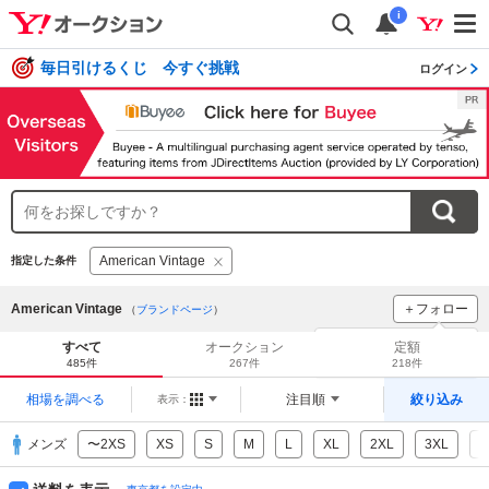
i
毎日引けるくじ 今すぐ挑戦
ログイン
American Vintage
指定した条件
American Vintage
＋フォロー
（
ブランドページ
）
ブランドをフォロー
して
すべて
オークション
定額
新着
をチェック！
485件
267件
218件
相場を調べる
注目順
絞り込み
表示：
メンズ
〜2XS
XS
S
M
L
XL
2XL
3XL
4