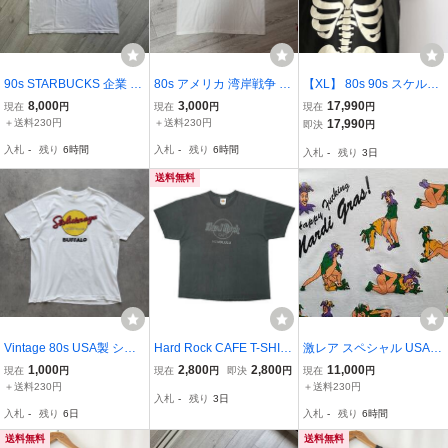
90s STARBUCKS 企業 ロ
80s アメリカ 湾岸戦争 T
【XL】 80s 90s スケルト
ゴ Tシャツ XL スターバッ
シャツ XL USA製 ミリタ
ン Tシャツ ブラック USA
8,000
3,000
17,990
現在
円
現在
円
現在
円
クス スタバ アドバタイズ
リー アーミー 星条旗 ア
製 ビンテージ 80年代 90
＋送料230円
＋送料230円
17,990
即決
円
USA製 アメリカ ヴィンテ
メリカンフラッグ HANE
年代 骨格 人体 黒 アメリ
入札
-
残り
6時間
入札
-
残り
6時間
入札
-
残り
3日
ージ ビンテージ 00s/APP
S ヴィンテージ ビンテー
カ製 米国製 オリジナル
LE タコベル
ジ ヘインズ 90s
ヴィンテージ
送料無料
Vintage 80s USA製 シン
Hard Rock CAFE T-SHIR
激レア スペシャル USA製
グルステッチ パロディ 企
TS 2000s T036 ハードロ
当時物 80 90s ビンテージ
1,000
2,800
2,800
11,000
現在
円
現在
円
即決
円
現在
円
業 ウォッカ Tシャツ ヴィ
ックカフェ ホノルル Tシ
オリジナル ハーレークイ
＋送料230円
＋送料230円
入札
-
残り
3日
ンテージ ビンテージ ジョ
ャツ 2000年代
ン ヌード 全裸 SEX セッ
入札
-
残り
6日
入札
-
残り
6時間
ーク 検 60s 70s 映画 MO
クス エロT 48手 プリント
VIE バンド
Tシャツ XL
送料無料
送料無料