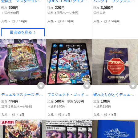
遊戯王 マスターコレク
QUEST CARD クエスト
バンダイ ブンブンスク
ション ケースのみ
カード ★ デュエルマ
ラッパー ブンブンステ
600
220
3,000
現在
円
現在
円
現在
円
スターズカード クエス
ーションセット バリ
＋送料660円
送料は商品ページ参照
送料未定
トカード 11枚（2018年
バリベリー
入札
-
残り
5時間
入札
-
残り
8時間
入札
-
残り
9時間
当時もの） ★（中古
品）
最安値を見る
デュエルマスターズ デュ
プロジェクト・ゴッド 2
破れありがとうデュエル
エマ DM S5/S10 超霊淵
枚 DMX24 26/54
マスターズ オフィシャル
444
500
500
100
現在
円
現在
円
即決
円
現在
円
ヤバーダン=ロウ SR
ルールブック 公式ガイ
送料は商品ページ参照
＋送料140円
＋送料110円
ド 100円
入札
-
残り
1日
入札
-
残り
2日
入札
-
残り
5日
送料無料