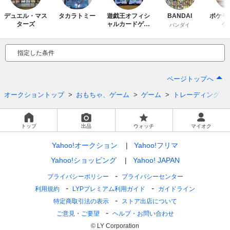
デュエル・マス
タカラトミー
遊戯王オフィシ
BANDAI
ポケモ
ターズ
ャルカードゲー
ゲ
バンダイ
ム デュエルモ
ンスターズ
指定した条件
ページトップへ
オークショントップ
おもちゃ、ゲーム
ゲーム
トレーディングカ
トップ
出品
ウォッチ
マイオク
Yahoo!オークション
Yahoo!フリマ
Yahoo!ショッピング
Yahoo! JAPAN
プライバシーポリシー
プライバシーセンター
利用規約
LYPプレミアム利用ガイド
ガイドライン
特定商取引法の表示
ストア出店について
ご意見・ご要望
ヘルプ・お問い合わせ
© LY Corporation