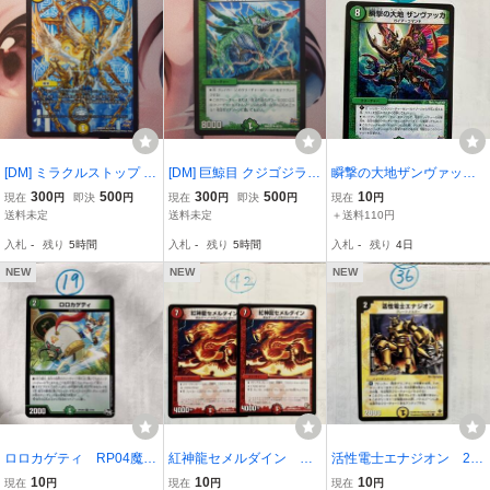
[DM] ミラクルストップ (D
[DM] 巨鯨目 クジゴジラ
瞬撃の大地ザンヴァッ
MR20 13/70) デュエルマ
(DMR20 40/70) デュエル
カ DMR17 27/94
300
500
300
500
10
現在
円
即決
円
現在
円
即決
円
現在
円
スターズ
マスターズ
送料未定
送料未定
＋送料110円
入札
-
残り
5時間
入札
-
残り
5時間
入札
-
残り
4日
NEW
NEW
NEW
ロロカゲティ RP04魔
紅神龍セメルダイン DM
活性電士エナジオン 20
37/61
R05 95/110 2枚セット
06 38/55/Y5
10
10
10
現在
円
現在
円
現在
円