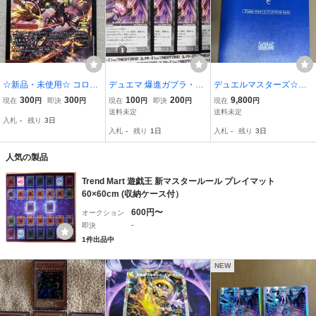
☆新品・未使用☆ コロコ
デュエマ 爆進ガブラ・ハ
デュエルマスターズ☆青
ロ9月号 付録 轟く邪道
ンド(レア 28/110/Y8)×4枚
ファイル☆イベントファ
300
300
100
200
9,800
現在
円
即決
円
現在
円
即決
円
現在
円
レッド・エンド
セット
イル vol.2☆バインダー☆
送料未定
送料未定
入札
-
残り
3日
公式☆ティーチングマニ
入札
-
残り
1日
入札
-
残り
3日
ュアル☆FAQ☆非売品
人気の製品
Trend Mart 遊戯王 新マスタールール プレイマット
60×60cm (収納ケース付）
600円〜
オークション
-
即決
1件出品中
NEW