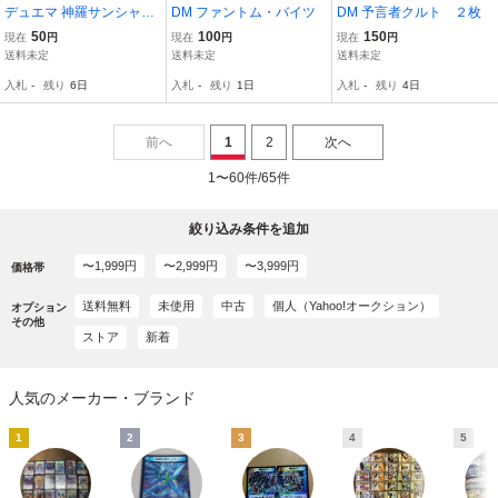
デュエマ 神羅サンシャイ
DM ファントム・バイツ
DM 予言者クルト ２枚
ン・NEX カード
50
100
150
現在
円
現在
円
現在
円
送料未定
送料未定
送料未定
入札
-
残り
6日
入札
-
残り
1日
入札
-
残り
4日
前へ
1
2
次へ
1〜60件/65件
絞り込み条件を追加
〜1,999円
〜2,999円
〜3,999円
価格帯
送料無料
未使用
中古
個人（Yahoo!オークション）
オプション
その他
ストア
新着
人気のメーカー・ブランド
1
2
3
4
5