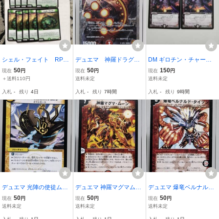
シェル・フェイト RP05
デュエマ 神羅ドラグム
DM ギロチン・チャージ
88/93 10枚セット
ーン カード
ャー ２枚
50
50
150
現在
円
現在
円
現在
円
＋送料110円
送料未定
送料未定
入札
-
残り
4日
入札
-
残り
7時間
入札
-
残り
9時間
デュエマ 光陣の使徒ムル
デュエマ 神羅マグマムー
デュエマ 爆竜ベルナルド
ムル カード
ン カード
タイソン カード
50
50
50
現在
円
現在
円
現在
円
送料未定
送料未定
送料未定