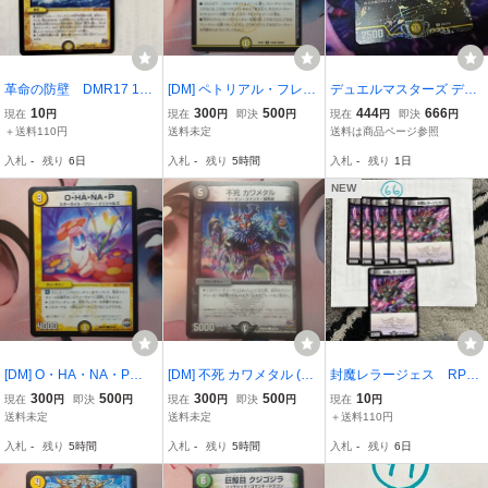
革命の防壁 DMR17 15/
[DM] ペトリアル・フレー
デュエルマスターズ デュ
94
ム (EX01 R 19/80 [2005])
エマ DM P66/Y18 音奏 プ
10
300
500
444
666
現在
円
現在
円
即決
円
現在
円
即決
円
デュエルマスターズ
ーンギ CS プロモ 一
＋送料110円
送料未定
送料は商品ページ参照
枚 個数2
入札
-
残り
6日
入札
-
残り
5時間
入札
-
残り
1日
NEW
[DM] O・HA・NA・P
[DM] 不死 カワメタル (D
封魔レラージェス RP06
「オ・ハ・ナ・ピー」(D
MR20 54/70) デュエルマ
77/93 6枚セット
300
500
300
500
10
現在
円
即決
円
現在
円
即決
円
現在
円
MR21 59/94) デュエルマ
スターズ
送料未定
送料未定
＋送料110円
スターズ
入札
-
残り
5時間
入札
-
残り
5時間
入札
-
残り
6日