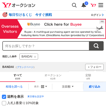
i
毎日引けるくじ 今すぐ挑戦
ログイン
BANDAI
指定した条件
BANDAI
＋フォロー
（
ブランドページ
）
ブランドをフォロー
して
すべて
オークション
定額
新着
をチェック！
65件
61件
4件
相場を調べる
注目順
絞り込み
表示：
送料を表示
東京都を設定中
入札1番乗り10%対象