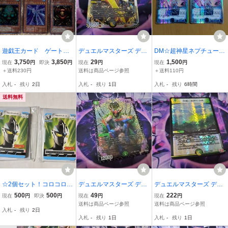
遊戯王カード ゲートガ
デュエルマスターズ デュ
DM☆超神星ネプチュー
ーディアン・風魔神・水
エマ DM OR1/OR2 富轟
ン・シュトローム☆計2枚
3,750
3,850
29
1,500
現在
円
即決
円
現在
円
現在
円
魔神・雷魔神の４枚セッ
皇 ゴルギーニ・エン・ゲ
セット♪ホイル版。送料11
＋送料230円
送料は商品ページ参照
＋送料110円
ト ２０年以上前の物を
ルス OR
0円か430円（追跡番号あ
入札
-
残り
2日
入札
-
残り
1日
入札
-
残り
6時間
衣装ケースにて保管
り）
送料無料
☆2個セット！コロコロコ
デュエルマスターズ デュ
デュエルマスターズ デュ
ミック 2024年 11月 付録
エマ DM S4/S8 ア:ニーオ:
エマ DM 7/75 百威と族絆
500
500
49
222
現在
円
即決
円
現在
円
現在
円
☆ ウルトラマン カードゲ
マクア SR
の決断 VR 一枚 個数
送料は商品ページ参照
送料は商品ページ参照
入札
-
残り
2日
ーム ☆
3
入札
-
残り
1日
入札
-
残り
1日