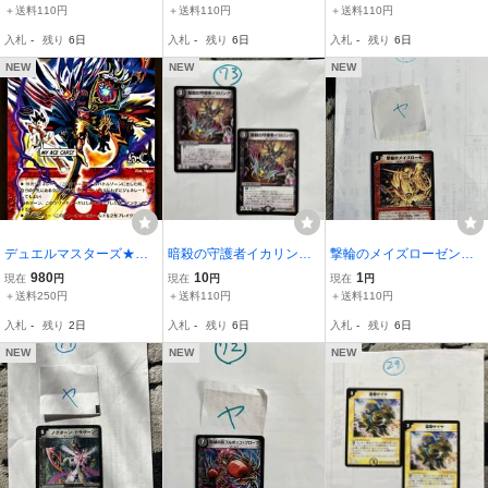
＋送料110円
＋送料110円
＋送料110円
入札
-
残り
6日
入札
-
残り
6日
入札
-
残り
6日
NEW
NEW
NEW
デュエルマスターズ★
暗殺の守護者イカリン
撃輪のメイズローゼン 2
『ボルバルザーク・紫
グ DMR08 30/55 2枚セ
006 19/21/Y5
980
10
1
現在
円
現在
円
現在
円
電・ドラゴン』
ット
＋送料250円
＋送料110円
＋送料110円
入札
-
残り
2日
入札
-
残り
6日
入札
-
残り
6日
NEW
NEW
NEW