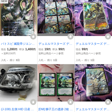
NEW
バトスピ 滅龍帝ジエン
デュエルマスターズ デュ
デュエルマスターズ デュ
ド・ドラゴニス
エマ DM EX12 90/110 C
エマ DM TR8/TR11 巨進
1,280
1,400
19
99
99
現在
円
即決
円
現在
円
即決
円
現在
円
カシス・ソーダ｜あたし
の超人 銀トレジャー
＋送料230円
送料は商品ページ参照
送料は商品ページ参照
たちがみんなに元気を届
入札
-
残り
3日
入札
-
残り
1日
入札
-
残り
1日
けーる ４枚セット
(J-108) 左側 HID 日産 ハ
[DM] 獅子王の遺跡 2枚 (D
デュエルマスターズ デュ