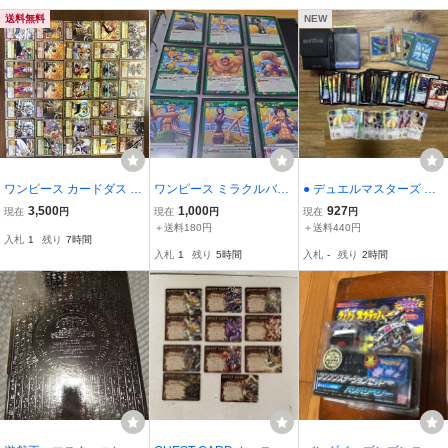
送料無料
NEW
ワンピース カードダス ハ
ワンピース ミラクルバト
● デュエルマスターズ 遊
イパーバトル まとめ売り
ルカードダス 麦わらの一
戯王 金色のガッシュベ
3,500
1,000
927
現在
円
現在
円
現在
円
35枚セット 初期 金文字
味 12枚セット
ル トレーディングカー
＋送料180円
＋送料440円
入札
1
残り
7時間
ド カード まとめて ケ
入札
1
残り
5時間
入札
-
残り
2時間
ース付き