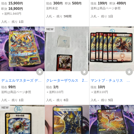
イス 市光 ヴァレオ
MR22 39/74)
エマ DM DM23-EX3 アビ
15,900
300
500
199
499
現在
円
現在
円
即決
円
現在
円
即決
円
ス・レボリューション外
16,900
送料未定
送料は商品ページ参照
即決
円
伝 邪神と水晶の華 SR
＋送料1,940円
入札
-
残り
5時間
入札
-
残り
1日
「狡智」の頂天 レディ
入札
-
残り
1日
オ・ローゼス S4/S10
NEW
デュエルマスターズ デュ
クレーターザウルス 20
マントブ・チュリス RP
エマ DM (秘)21/(秘)22 揚
03 31/55
05 81/93 6枚セット
99
1
10
現在
円
現在
円
現在
円
紅月 フレイムバーン シ
送料は商品ページ参照
＋送料110円
＋送料110円
ークレット シク
入札
-
残り
1日
入札
-
残り
6日
入札
-
残り
5日
NEW