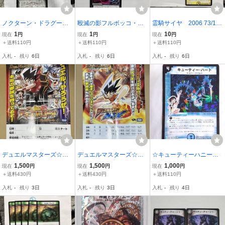
ノクターン・ドラグー
殴滅の影フルボッコ・グ
霊騎サイヤ 2006 73/11
ン 2006 55/110/Y5
ローブ DMR07 44/55
0/Y5 2枚セット
1
1
10
現在
円
現在
円
現在
円
＋送料110円
＋送料110円
＋送料110円
入札
-
残り
6日
入札
-
残り
6日
入札
-
残り
6日
デュエルマスターズ☆ポ
デュエルマスターズ☆ポ
☆キューティーハニー☆
スター☆デュエルロード
スター☆デュエルロード
トレカ☆デュエマ☆キラ
1,500
1,500
1,000
現在
円
現在
円
現在
円
☆バトルアリーナ☆開
NEX☆開催・告知☆非売
☆中古☆キズ汚れあり☆
＋送料430円
＋送料430円
＋送料110円
催・告知☆非売品・店舗
品・店舗用・未使用☆A2
【管理番号 X-1AD】
入札
-
残り
3日
入札
-
残り
3日
入札
-
残り
4日
用・未使用☆A2