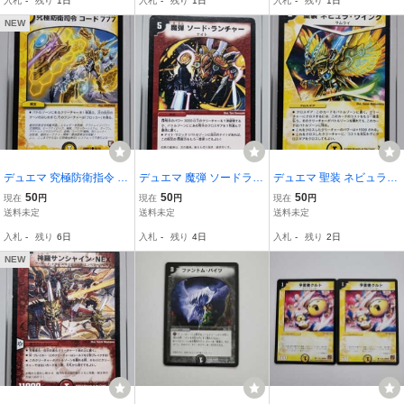
入札
-
残り
1日
入札
-
残り
1日
入札
-
残り
1日
NEW
デュエマ 究極防衛指令 コ
デュエマ 魔弾 ソードラン
デュエマ 聖装 ネビュラウ
ード777 カード
チャー カード
イング カード
50
50
50
現在
円
現在
円
現在
円
送料未定
送料未定
送料未定
入札
-
残り
6日
入札
-
残り
4日
入札
-
残り
2日
NEW