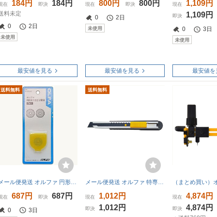
184円
184円
800円
800円
1,109円
現在
即決
現在
即決
現在
送料未定
1,109円
即決
0
2日
0
2日
未使用
0
3日
未使用
未使用
最安値を見る
最安値を見る
最安値を
送料無料
送料無料
メール便発送 オルファ 円形刃18ミリ2枚入り ブリスター RB18-2 00027105
メール便発送 オルファ 特専M型カッター 145B
687円
687円
1,012円
4,874円
現在
即決
現在
現在
1,012円
4,874円
即決
即決
0
3日