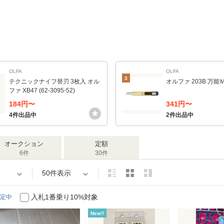
OLFA
OLFA
3
テクニックナイフ替刃 3枚入 オル
オルファ 203B 万能Ｍ
ファ XB47 (62-3095-52)
184円〜
341円〜
4件出品中
2件出品中
オークション
定額
6件
30件
50件表示
入札1番乗り10%対象
定中
New!!