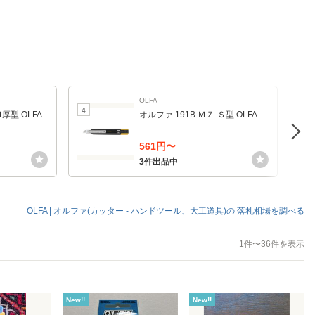
OLFA
4
5
厚型 OLFA
オルファ 191B ＭＺ‐Ｓ型 OLFA
561円〜
3件出品中
OLFA | オルファ(カッター - ハンドツール、大工道具)の
落札相場を調べる
1件〜36件を表示
New!!
New!!