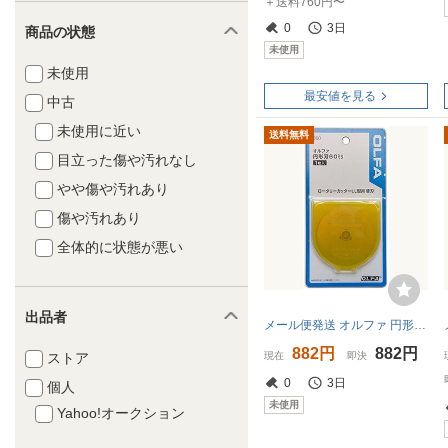
＋送料760円〜
0
3日
商品の状態
未使用
未使用
最安値を見る
中古
未使用に近い
送料無料
目立った傷や汚れなし
やや傷や汚れあり
傷や汚れあり
全体的に状態が悪い
出品者
メール便発送 オルファ 円形刃60ミリ替刃 ブリスター RB60 00707758
882円
882円
現在
即決
ストア
0
3日
個人
未使用
Yahoo!オークション