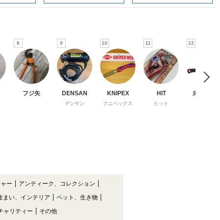
8
9
10
11
12
フジ矢
DENSAN
KNIPEX
HIT
未来工業
デンサン
クニペックス
ヒット
チャー
アンティーク、コレクション
住まい、インテリア
ペット、生き物
チャリティー
その他