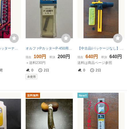
OLFA オルファ カッターナイフ ネジロック式 日本製
オルファPカッターP-450用替刃5枚入品番XB13
【中古品/パッケージなし】オルファラチェットコンパス カッター 189B 替刃2枚入り 4901165201461 A-237
100円
200円
640円
640円
現在
即決
現在
即決
＋送料230円
送料は商品ページ参照
間
0
2日
0
2日
未使用
送料無料
New!!