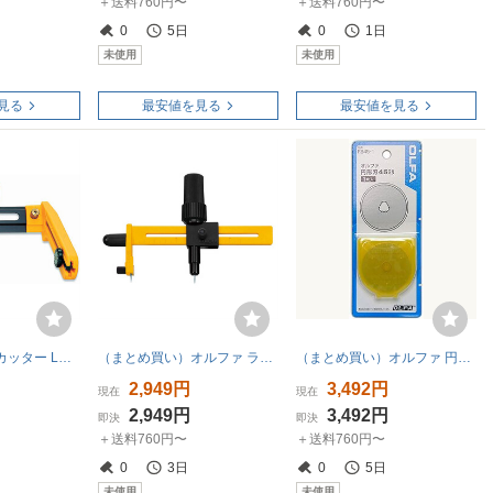
＋送料760円〜
＋送料760円〜
0
5日
0
1日
未使用
未使用
見る
最安値を見る
最安値を見る
オルファ 円切りカッター L型 ブリスター 90B 00833910
（まとめ買い）オルファ ラチェットコンパスカッター 189B 〔3個セット〕
（まとめ買い）オルファ 円形刃45ミリ替刃 ブリスター 1枚入 RB45-1 00005563 〔×10〕
2,949円
3,492円
現在
現在
2,949円
3,492円
即決
即決
＋送料760円〜
＋送料760円〜
0
3日
0
5日
未使用
未使用