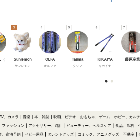
3
4
5
6
7
L（
Sunlemon
OLFA
Tajima
KIKAIYA
藤原産業
）
サンレモン
オルファ
タジマ
キカイヤ
AV、カメラ
音楽
本、雑誌
映画、ビデオ
おもちゃ、ゲーム
ホビー、カル
ファッション
アクセサリー、時計
ビューティー、ヘルスケア
食品、飲料
券、宿泊予約
ベビー用品
タレントグッズ
コミック、アニメグッズ
不動産