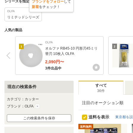
シリーズを指定する
ブランドをフォロー
して
新着
をチェック！
OLFA
リミテッドシリーズ
人気の製品
OLFA
1
2
オルファ RB45-10 円形刃45ミリ
替刃 10枚入 OLFA
2,090円〜
3件出品中
すべて
現在の検索条件
36件
カテゴリ：カッター
注目のオークション順
ブランド：OLFA
送料を表示
東京都を設
この検索条件を保存
送料無料