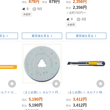
679円
679円
2,356円
現在
即決
現在
2,356円
即決
0
5日
＋送料760円〜
未使用
0
2日
未使用
見る
最安値を見る
最安値を見る
（まとめ買い）オルファ ロータリーコンパスカッター 186B 〔3個セット〕
（まとめ買い）オルファ 円形刃28ミリ替刃 ブリスター 10枚入 RB28-10 00707757 〔3個セット〕
（まとめ買い）オルファ 特専M型カッター 145B 〔5個セット〕
5,190円
3,412円
現在
現在
5,190円
3,412円
即決
即決