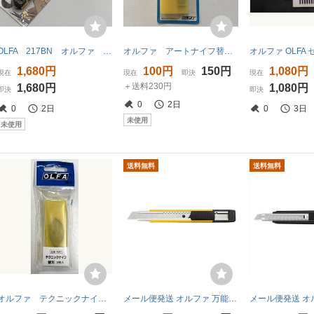
OLFA 217BN オルファ カッター挽き廻し鋸 茨目 石膏ボード用 4901165302342
オルファ アートナイフ替刃25枚付 品番XB10
1,680円
100円
150円
1,080円
現在
現在
即決
現在
＋送料230円
1,680円
1,080円
即決
即決
0
2日
0
2日
0
3日
未使用
未使用
送料無料
送料無料
オルファ テクニックナイフ替刃3枚入 XB47 未使用品
メール便発送 オルファ 万能M厚型カッター 203B