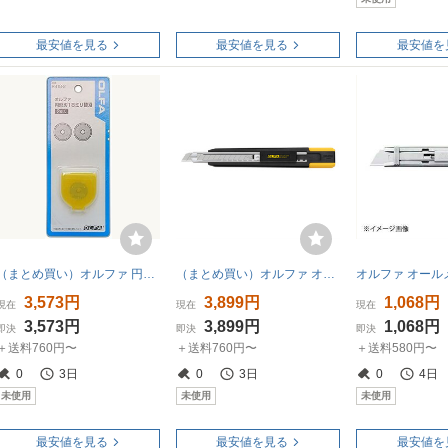
最安値を見る
最安値を見る
最安値を
（まとめ買い）オルファ 円形刃18ミリ2枚入り ブリスター RB18-2 00027105 〔10個セット〕
（まとめ買い）オルファ オートロック式カッター MZ-S型 191B 〔5個セット〕
3,573円
3,899円
1,068円
現在
現在
現在
3,573円
3,899円
1,068円
即決
即決
即決
＋送料760円〜
＋送料760円〜
＋送料580円〜
0
3日
0
3日
0
4日
未使用
未使用
未使用
最安値を見る
最安値を見る
最安値を