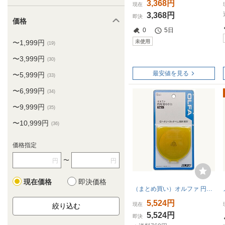
3,368円
現在
3,368円
即決
価格
0
5日
未使用
〜1,999円
(19)
〜3,999円
(30)
最安値を見る
〜5,999円
(33)
〜6,999円
(34)
〜9,999円
(35)
〜10,999円
(36)
価格指定
〜
円
円
現在価格
即決価格
（まとめ買い）オルファ 円形刃60ミリ替刃 ブリスター RB60 00707758 〔10個セット〕
5,524円
現在
5,524円
即決