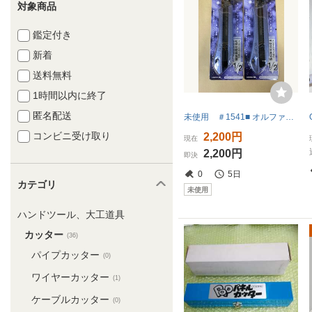
対象商品
鑑定付き
新着
送料無料
1時間以内に終了
匿名配送
未使用 ＃1541■ オルファ カッター 2個セット Ltd-08CSP 限定色 コズミックパープル リミテッドAL スピードブレード装着！
コンビニ受け取り
2,200円
現在
2,200円
即決
0
5日
カテゴリ
未使用
ハンドツール、大工道具
カッター
(36)
パイプカッター
(0)
ワイヤーカッター
(1)
ケーブルカッター
(0)