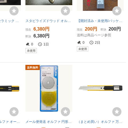
オルファ OLFA セラミック エッジ CERAMIC EDGE 京セラ スクレーパー 中古
スタビライズドウッド オルファ カスタム プレミアム リミテッドAL 限定 カッター オートロック式 MG7 メープルバール 瘤杢 OLFA
【開封済み・未使用/パッケージ破れ】オルファ スピードブレード 大 ５枚入 LBSP5K 4901165300614 A-343
6,380円
200円
200円
現在
現在
即決
送料は商品ページ参照
6,380円
即決
0
2日
0
1日
未使用
未使用
送料無料
メール便発送 オルファ オートロック式カッター MZ-S型 191B
メール便発送 オルファ 円形刃45ミリ替刃 ブリスター 1枚入 RB45-1 00005563
（まとめ買い）オルファ 万能M厚型カッター 203B 〔5個セット〕