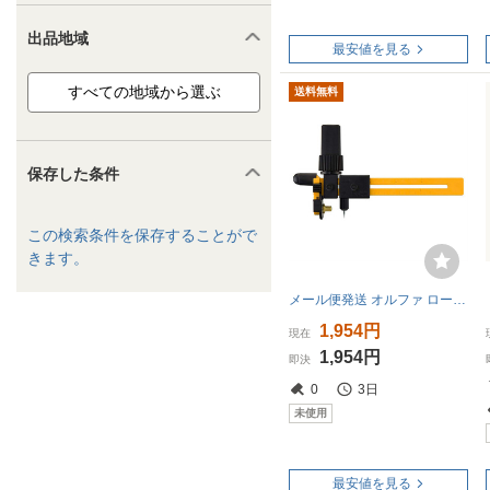
出品地域
最安値を見る
送料無料
保存した条件
この検索条件を保存することがで
きます。
メール便発送 オルファ ロータリーコンパスカッター 186B
1,954円
現在
1,954円
即決
0
3日
未使用
最安値を見る