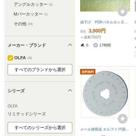
アングルカッター
(0)
Mバーカッター
(1)
値下げ POPパネルカッター 切文字用 長期保管品 未使用
その他
(34)
3,000円
現在
＋送料750円
メーカー・ブランド
0
17時間
OLFA
(36)
送料無料
シリーズ
OLFA
リミテッドシリーズ
メール便発送 オルファ 円形刃45ミリ替刃 ブリスター 10枚入 RB45-10 00029587