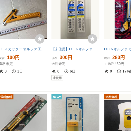
OLFA カッター オルファ 工具 カッターナイフ diy LL 道具 ハンドツール 黄色 握りやすい
【未使用】OLFA オルファ ウェービーブレード 大 LBWV3K 0.5/18 3枚入 2個セット カッター 替刃
100円
300円
280円
現在
現在
現在
送料未定
送料未定
＋送料430円
0
1日
0
6日
0
17時
未使用
送料無料
New!!
送料無料