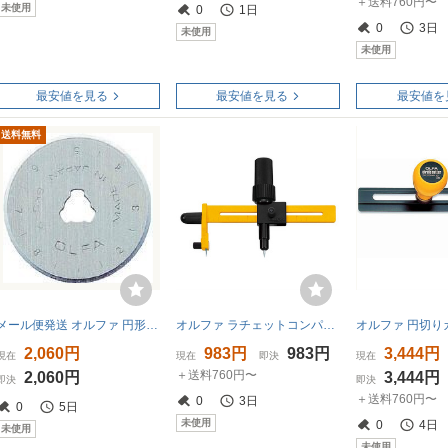
＋送料760円〜
未使用
0
1日
0
3日
未使用
未使用
最安値を見る
最安値を見る
最安値を
送料無料
メール便発送 オルファ 円形刃28ミリ替刃 ブリスター 10枚入 RB28-10 00707757
オルファ ラチェットコンパスカッター 189B
2,060円
983円
983円
3,444円
現在
現在
即決
現在
＋送料760円〜
2,060円
3,444円
即決
即決
＋送料760円〜
0
3日
0
5日
未使用
0
4日
未使用
未使用