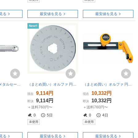
見る
最安値を見る
最安値を見る
New!!
オルファ オールメタルセーフティカッター SK-12C
（まとめ買い）オルファ 円形刃45ミリ替刃 ブリスター 10枚入 RB45-10 00029587 〔3個セット〕
（まとめ買い）オルファ 円切りカッター L型 ブリスター 90B 00833910 〔3個セット〕
9,114円
10,332円
現在
現在
9,114円
10,332円
即決
即決
＋送料760円〜
＋送料760円〜
0
5日
0
4日
未使用
未使用
見る
最安値を見る
最安値を見る