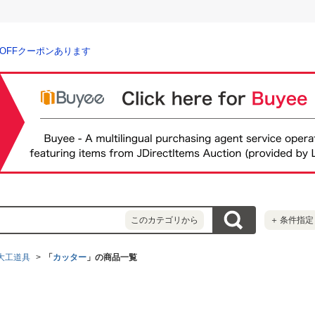
％OFFクーポンあります
このカテゴリから
＋
条件指定
大工道具
「
カッター
」の商品一覧