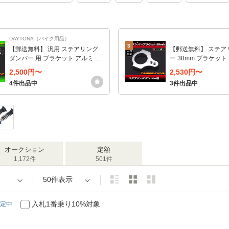
DAYTONA（バイク用品）
3
【郵送無料】 汎用 ステアリング
【郵送無料】 ステア
ダンパー 用 ブラケット アルミ ア
ー 38mm ブラケット
ルマイト クランプ 35mm 35パイ
38パイフロントフォ
2,500円〜
2,530円〜
ン NHK デイトナ R
4件出品中
3件出品中
リング
オークション
定額
1,172件
501件
50件表示
入札1番乗り10%対象
定中