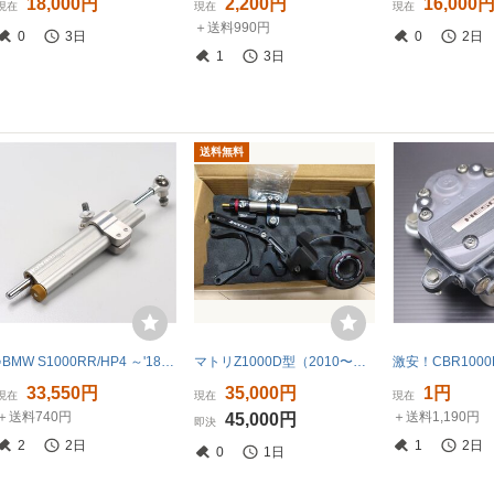
18,000円
2,200円
16,000
現在
現在
現在
＋送料990円
0
3日
0
2日
1
3日
送料無料
♪BMW S1000RR/HP4 ～'18 オーリンズ ステアリングダンパー SD033 美品 (B0730A06) 2013年式 検索/ステダン
マトリZ1000D型（2010〜）ステアリングダンパー
33,550円
35,000円
1円
現在
現在
現在
＋送料740円
＋送料1,190円
45,000円
即決
2
2日
1
2日
0
1日