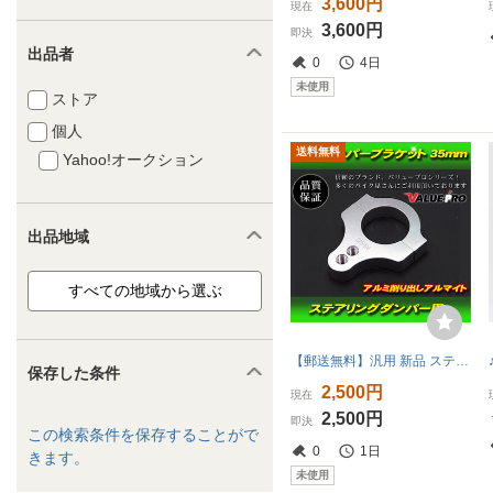
3,600円
現在
3,600円
即決
出品者
0
4日
未使用
ストア
個人
送料無料
Yahoo!オークション
出品地域
【郵送無料】汎用 新品 ステアリング ダンパー 用 ブラケット アルミ アルマイト クランプ 35mm 35パイ
保存した条件
2,500円
現在
2,500円
即決
この検索条件を保存することがで
0
1日
きます。
未使用