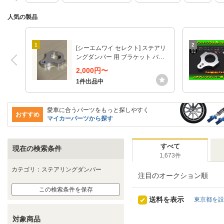
人気の製品
1
2
[シーエムワイ セレクト] ステアリ
ングダンパー 用 ブラケット バイ
ク ステダン キット 32mm
2,000円〜
1件出品中
愛車に合うパーツをもっと探しやすく
おすすめ
マイカーパーツから探す
すべて
現在の検索条件
1,673件
カテゴリ：ステアリングダンパー
注目のオークション順
この検索条件を保存
送料を表示
東京都を設
対象商品