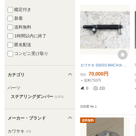
鑑定付き
新着
送料無料
1時間以内に終了
匿名配送
コンビニ受け取り
カワサキ 500SS MACHⅢ ステアリングダンパー KAWASAKI マッハ ダンパー ステダン 未使用？
70,000円
カテゴリ
現在
＋送料750円
パーツ
0
2日
ステアリングダンパー
(1,673)
注目度 No.1
メーカー・ブランド
送料無料
カワサキ
(10)