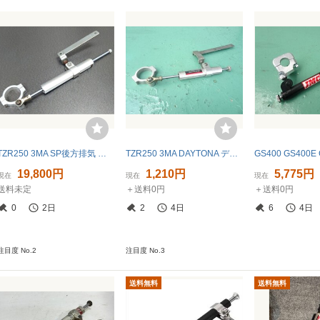
TZR250 3MA SP後方排気 当時物デイトナ ステアリングダンパーASSYフレーム ステダン フォークのステー付き TZ250 RZ250 ２XT SUGO NSR250
TZR250 3MA DAYTONA デイトナ ステアリングダンパー 当時物
19,800円
1,210円
5,775円
現在
現在
現在
送料未定
＋送料0円
＋送料0円
0
2日
2
4日
6
4日
注目度 No.2
注目度 No.3
送料無料
送料無料