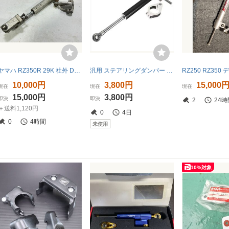
ヤマハ RZ350R 29K 社外 DAYTONA デイトナ ステアリングダンパー 当時 29K-0016**【A】BUU
汎用 ステアリングダンパー ブラック
10,000円
3,800円
15,000
現在
現在
現在
15,000円
3,800円
即決
即決
2
24時
＋送料1,120円
0
4日
0
4時間
未使用
10%対象