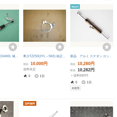
New!!
GS400 GS400E GS400L 城東モーターサイクルセンター JMC ステアリングダンパー 当時物
希少TZ250(3YL～5KE) 純正ステアリングダンパーブラケット 52㎜径 4TW/4DP/TZR250R/3XV/レーサー/レース/YEC/RC-SUGO
新品 アルミ ステダン ロング ピロボール チタン ステアリングダンパー
10,000円
10,280円
現在
現在
送料未定
10,282円
即決
＋送料680円
0
1日
0
1日
未使用
送料無料