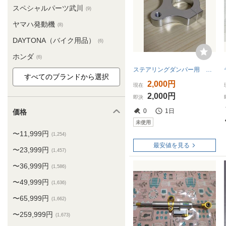
スペシャルパーツ武川
(9)
ヤマハ発動機
(8)
DAYTONA（バイク用品）
(6)
ホンダ
(6)
ステアリングダンパー用 フォーク ブラケット ステダン 32mm
2,000円
現在
2,000円
即決
0
1日
価格
未使用
〜11,999円
(1,254)
最安値を見る
〜23,999円
(1,457)
〜36,999円
(1,586)
〜49,999円
(1,636)
〜65,999円
(1,662)
〜259,999円
(1,673)