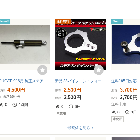
New!!
送料無料
New!!
DUCATI 916用 純正ステアリングダンパー Steering damper オイル漏れ/変形無し 916/996/998/748
新品 38パイフロントフォーク用 ステアリングダンパーステー 38mm /アルミ 汎用 NHK GPZ750 GPZ900R Z1000J Z1100GP R1-Z
4,500円
2,530円
3,700円
現在
現在
現在
＋送料580円
2,530円
3,700円
即決
即決
送料未定
0
4時間
0
6日
0
3日
未使用
未使用
最安値を見る