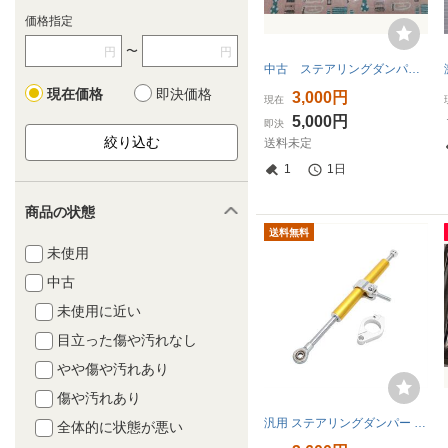
価格指定
〜
円
円
中古 ステアリングダンパー YZF-R1
現在価格
即決価格
3,000円
現在
5,000円
即決
送料未定
1
1日
商品の状態
送料無料
未使用
中古
未使用に近い
目立った傷や汚れなし
やや傷や汚れあり
傷や汚れあり
汎用 ステアリングダンパー ゴールド
全体的に状態が悪い