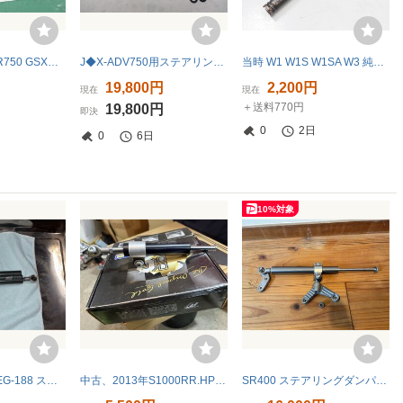
GSXR750 GSX-R750 GSXR1100 GSX-R1100 ホンダ純正 ステアリングダンパーブラケット 未開封 当時物新品 1018
J◆X-ADV750用ステアリングダンパー806 ’17-.NSS750.’21-.ブラケット付.金.ゴールド.取り付けキット.送料無料(一部地域除外)
当時 W1 W1S W1SA W3 純正 ステアリングダンパー ステダン W1F 絶版旧車
19,800円
2,200円
現在
現在
＋送料770円
19,800円
即決
0
2日
0
6日
10%対象
【中古品】YSS EG-188 ステアリングダンパー RACING TYPE PLATINUM チタン色 75mm ステダン
中古、2013年S1000RR.HP4 純正ステアリングダンパー
SR400 ステアリングダンパー NHK