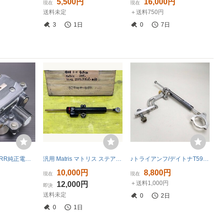
円
5,500円
16,000円
現在
現在
送料未定
＋送料750円
3
1日
0
7日
激安！CBR1000RR純正電子制御式ステアリングダンパーAssy！SC57/2004～/FireBlade
汎用 Matris マトリス ステアリングダンパー ステダン モンキー ゴリラ
♪トライアンフ/デイトナT595 NHK ステアリングダンパー(T0728A08)OHベース
10,000円
8,800円
現在
現在
＋送料1,000円
12,000円
即決
送料未定
0
2日
0
1日