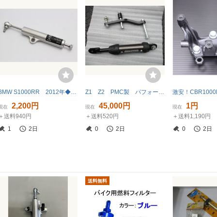
BMW S1000RR 2012年◆ステアリングダンパー◆WB1052406CZ029
Z1 Z2 PMC製 パフォーマンスダンパー☆
2,200円
45,000円
1円
現在
現在
現在
＋送料940円
＋送料520円
＋送料1,190円
1
2日
0
2日
0
2日
送料無料