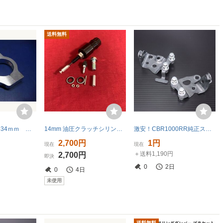
送料無料
送料185円対応 34ｍｍ フォーククランプ ブラケット ステダン取り付けに ■■34パイ● ダックス シャリーにも
14mm 油圧クラッチシリンダー オートバイ用 アルミ製 クラッチ 油圧
激安！CBR1000RR純正ステアリングダンパーマウントステーSet！SC59/2008～/FireBlade
2,700円
1円
現在
現在
＋送料1,190円
2,700円
即決
0
2日
0
4日
未使用
送料無料