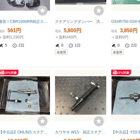
激安！CBR1000RR純正ステアリングダンパーカバーSet！SC57/2004～/FireBlade
ステアリングダンパー 汎用 未使用品 HP2
561円
5,800円
3,850円
現在
現在
現在
＋送料1,190円
＋送料440円
＋送料0円
5
2日
0
1日
0
2日
未使用
未使用
10%対象
10%対象
【中古品】OHLINS ステアリングダンパー SD1211 オーリンズ yzf-r6用
カワサキ W1S 純正ステアリングダンパー 油圧式 漏れなし♪ (検索 W1F W1SA ダブル スペシャル 絶版名車 1970年 kawasaki 実動車両より♪