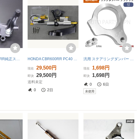
激安！CBR1000RR純正ステアリングダンパーマウントベース！SC57/2004～/FireBlade
HONDA CBR600RR PC40 07～ HYPER PRO CNCステアリングダンパーステー 即決
汎用 ステアリングダンパー ブラケット 43mm 個体ブラケット ステダン ステアリングダンパーステー アルミ 横揺れ防止 バイク ATV 2輪 送込
29,500円
1,698円
現在
現在
29,500円
1,698円
即決
即決
送料未定
0
6日
0
2日
未使用