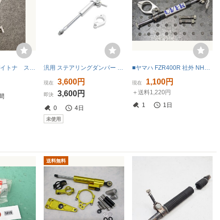
RZ250 RZ350 デイトナ ステアリングダンパー
汎用 ステアリングダンパー シルバー
■ヤマハ FZR400R 社外 NHK ステアリングダンパー 2TK TT-F3 RC SUGO レースキット 検索 1WG 3TJ [R080804]
円
3,600円
1,100円
現在
現在
＋送料1,220円
3,600円
即決
間
1
1日
0
4日
未使用
送料無料