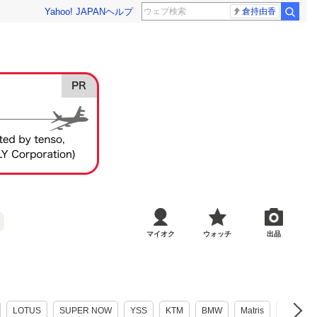
Yahoo! JAPAN
ヘルプ
倉持由香
マイオク
ウォッチ
出品
LOTUS
SUPER NOW
YSS
KTM
BMW
Matris
トヨタ