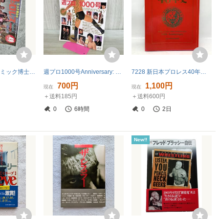
雑誌(プロレス)「ミック博士の昭和プロレスマガジン/vol.49/2019.５月★MSGシリーズ＆プレ日本選手権特集/クツワダ新団体黒幕説」
週プロ1000号Anniversary: もうひとつのプロレス事件史 (B・B MOOK 152 週刊プロレススペシャル 3) ベースボール・マガジン社 280392
7228 新日本プロレス40年史 創立40周年記念愛蔵版 NJPW New Japan Pro-Wrestling 記念本 プロレス
700円
1,100円
現在
現在
＋送料185円
＋送料600円
0
6時間
0
2日
New!!