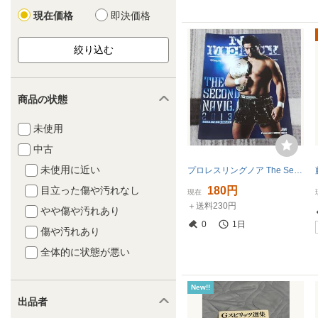
現在価格
即決価格
商品の状態
未使用
中古
未使用に近い
プロレスリングノア The Second Navig.2013 プログラム
180円
目立った傷や汚れなし
現在
＋送料230円
やや傷や汚れあり
0
1日
傷や汚れあり
全体的に状態が悪い
New!!
出品者