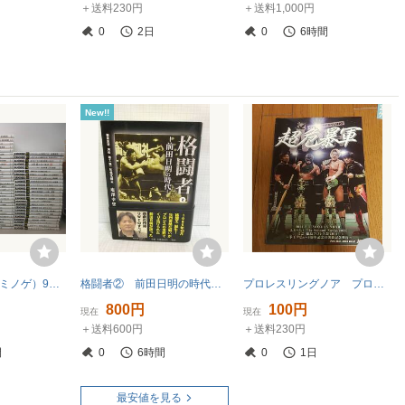
＋送料230円
＋送料1,000円
0
2日
0
6時間
New!!
KAMINOGE （カミノゲ）94冊セット（30号～134号のうち）プロレス 格闘技 サブカル 雑誌 まとめ売り 棚ろ
格闘者② 前田日明の時代 著者：塩澤幸登 発行所：河出書房新社 2016年4月25日 初版発行
プロレスリングノア プログラム 2014年 Vol.2
800円
100円
現在
現在
＋送料600円
＋送料230円
間
0
6時間
0
1日
最安値を見る