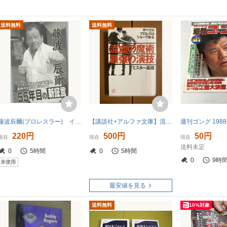
送料無料
送料無料
藤波辰爾(プロレスラー) インタビュー記事あり 切り抜き 1.5ページ 送料無料
【講談社+アルファ文庫】流血の魔術 最強の演技 ミスター 高橋【高橋本】旧装丁 送料込み
220円
500円
50円
現在
現在
現在
送料未定
0
5時間
0
5時間
0
9時
未使用
最安値を見る
送料無料
10%対象