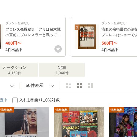
ブランド登録なし
ブランド登録なし
3
プロレス発掘秘史 アリは猪木戦
流血の魔術最強の演
の直前にプロレスラーと戦ってい
プロレスはショーであ
た！ 瑞佐富郎／著
＋α文庫） ミスター
400円〜
500円〜
4件出品中
4件出品中
オークション
定額
4,159件
1,946件
50件表示
入札1番乗り10%対象
定中
送料無料
送料無料
送料無料