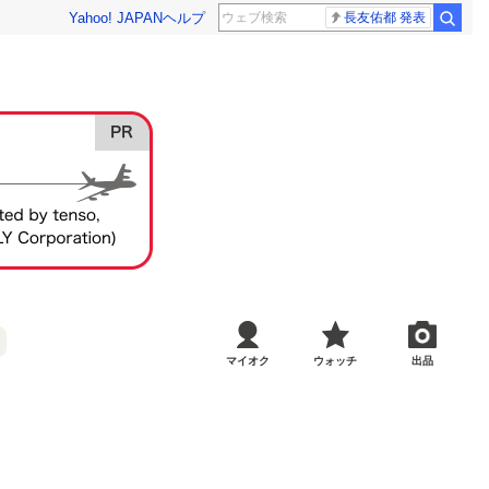
Yahoo! JAPAN
ヘルプ
長友佑都 発表
マイオク
ウォッチ
出品