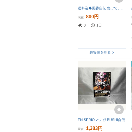
送料込◆風香自伝 負けて、負けて、輝く～私がプロレスで学んだ輝くための方法◆2013年初版第1刷 帯付◆JDスター スターダム
800円
現在
0
1日
最安値を見る
EN SERIOマジで! BUSHI自伝
1,383円
現在