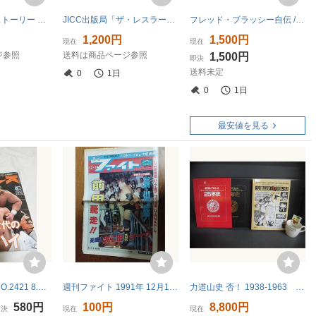
光文社「U.W.F.ストーリー Believe 祈り続けた男たち」佐々木 徹著 第2刷、帯付き 1990年7月25日発行
JICC出版局「ザ・レスラー」渡辺 研著 土井 明 写真 初版、帯付き 1986年7月31日発行
フレッド・ブラッシー自伝 / 2003年12月 初版 / エンターブレイン / 力道山・馬場・猪木・昭和プロレス
1,200円
1,500円
現在
現在
ジ参照
送料は商品ページ参照
1,500円
即決
送料未定
0
1日
0
1日
最安値を見る
週刊プロレス NO.2421 8.12 新日本プロレス
週刊ファイト 1991年 12月19日号
力道山史 否！ 1938-1963 仲兼久忠昭/ 新日本プロレス25年史 愛蔵版 102
580円
100円
8,800円
即決
現在
現在