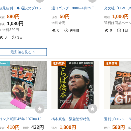
超最新刊 ◆ 逆説のプロレス vol.27 証言 新日本プロレス「電撃退団」愛と憎しみの舞台裏 ゆうメール
週刊ゴング 1988年4月29日号 No.202 新生UWF旗揚げ記者会見
880円
50円
1,000円
現在
現在
現在
送料未定
送料は商品ペー
1,080円
即決
＋送料320円
0
9時間
0
1日
0
3日
最安値を見る
New!!
送料無料
送料無料
ゴング 昭和45年 1970年12月号 臭い有 200054
橋本真也・緊急追悼特集 さらば橋本 破壊王よ、永遠なれ
410円
432円
1,800円
580円
現在
即決
現在
現在