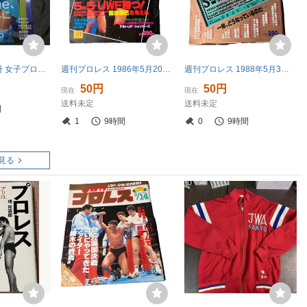
週刊プロレス別冊 女子プロレス ＲＩＮＧ ＰＬＵＳ （１３） ２０２６年６月号 （ベースボール・マガジン社
週刊プロレス 1986年5月20日号 No.144 藤波辰巳 アンドレ・ザ・ジャイアント
週刊プロレス 1988年5月3日号 No.254 ベースボールマガジン社
50円
50円
現在
現在
送料未定
送料未定
間
1
9時間
0
9時間
見る