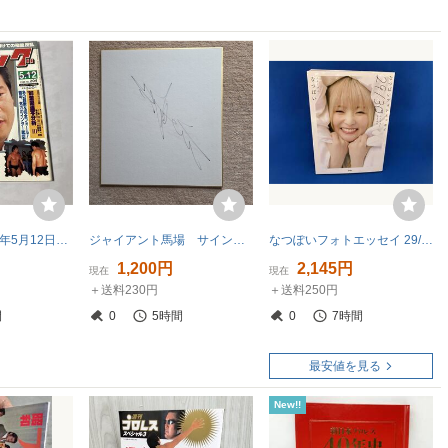
週刊ゴング 1988年5月12日号 No.204 天龍源一郎 藤波辰巳
ジャイアント馬場 サイン色紙 全日本プロレス
なつぽいフォトエッセイ 29/30 なつぽい
1,200円
2,145円
現在
現在
＋送料230円
＋送料250円
間
0
5時間
0
7時間
最安値を見る
New!!