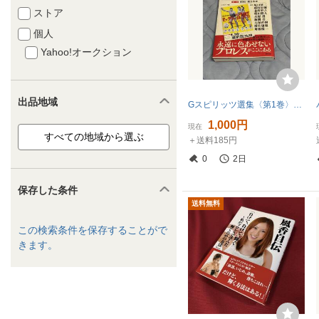
ストア
個人
Yahoo!オークション
出品地域
Gスピリッツ選集〈第1巻〉昭和・新日本篇(G SPIRITS BOOK
1,000円
現在
＋送料185円
0
2日
保存した条件
送料無料
この検索条件を保存することがで
きます。