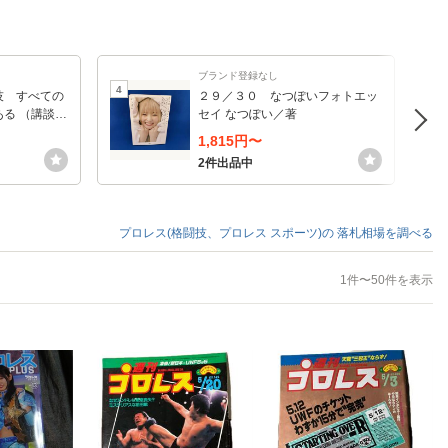
ブランド登録なし
4
5
技 すべての
２９／３０ なつぽいフォトエッ
る （講談社
セイ なつぽい／著
高橋／〔著〕
1,815円〜
2件出品中
プロレス(格闘技、プロレス スポーツ)の
落札相場を調べる
1件〜50件を表示