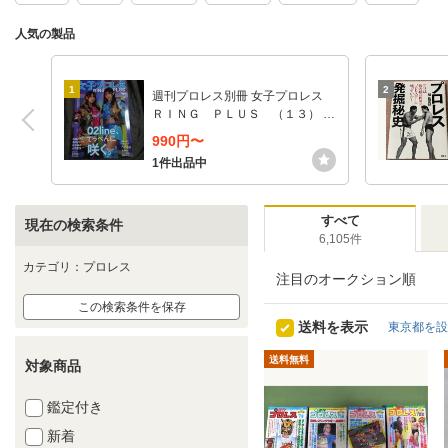
人気の製品
1
2
週刊プロレス別冊 女子プロレス
ＲＩＮＧ ＰＬＵＳ （１３） ２
０２６年６月号 （ベースボール・
990円〜
マガジン社）
1件出品中
すべて
現在の検索条件
6,105件
カテゴリ：プロレス
注目のオークション順
この検索条件を保存
送料を表示
東京都を設
送料無料
対象商品
鑑定付き
新着