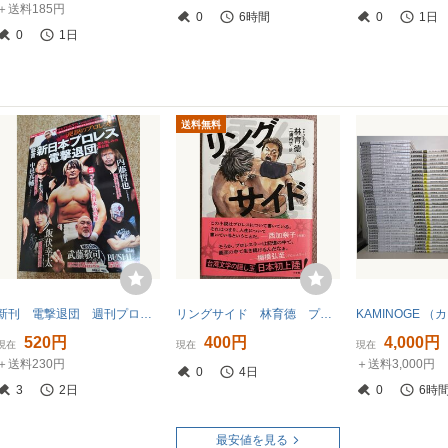
＋送料185円
0
6時間
0
1日
0
1日
送料無料
新刊 電撃退団 週刊プロレス 新日本プロレス 伝説のレスラー勢揃い 永久保存版 プロレス 武藤 内藤 棚橋 スターダム 全日本
リングサイド 林育德 プロレス小説 2021年初版 小学館
520円
400円
4,000円
現在
現在
現在
＋送料230円
＋送料3,000円
0
4日
3
2日
0
6時
最安値を見る