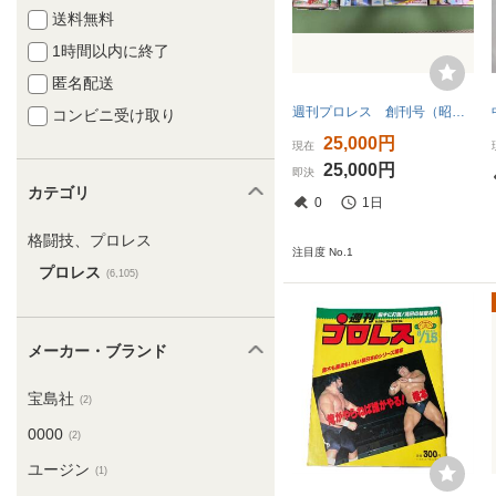
送料無料
1時間以内に終了
匿名配送
週刊プロレス 創刊号（昭和58年8月9日号）から№100（昭和60年7月9日号）74冊セット ※26冊欠号あり
コンビニ受け取り
25,000円
現在
25,000円
即決
カテゴリ
0
1日
格闘技、プロレス
注目度 No.1
プロレス
(6,105)
メーカー・ブランド
宝島社
(2)
0000
(2)
ユージン
(1)