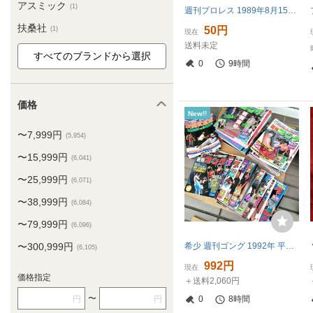
アスミック
(1)
週刊プロレス 1989年8月15日号 No.332 ベースボール・マガジン社
扶桑社
50円
(1)
現在
送料未定
0
9時間
価格
New!!
〜7,999円
(5,954)
〜15,999円
(6,041)
〜25,999円
(6,071)
〜38,999円
(6,084)
〜79,999円
(6,096)
〜300,999円
希少 週刊ゴング 1992年 平成4年 大量 まとめ売り プロレス レトロ 雑誌 当時物 不揃い 現状品
(6,105)
992円
現在
価格指定
＋送料2,060円
〜
円
円
0
8時間