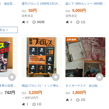
プロレス発掘秘史 瑞佐富郎 宝島社
週刊プロレス 1989年3月14日号 No.303 アントニオ猪木 ベースボール・マガジン社
超レア JWAカントー JWA関東 日本プロレス協会 XLサイズ トラックジャケット オールド チャンピオン LLサイズ
50円
5,000円
現在
現在
送料未定
送料未定
0
9時間
0
1日
見る
送料無料
プロレス大全科 世界の花形レスラー総登場 ジャイアント馬場監修
雑誌(プロレス)「ミック博士の昭和プロレスマガジン/vol.30/2013.７月★昭和55年レスリング・ウォー前夜/存とミックの人間発言所」
タイガーマスク 佐山聡 切り抜き
742円
3,200円
1,800円
即決
現在
現在
＋送料185円
1
2日
1
1日