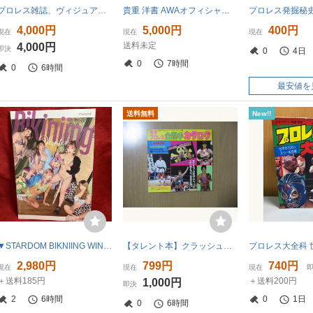
プロレス雑誌、ヴィジュアルショックス
貴重 洋書 AWAオフィシャルプログラム３冊セット 80年代 wrestling アメリカ プロレス WWF NWA WWE AWA 新日本 全日本
4,000円
5,000円
400円
現在
現在
現在
送料未定
4,000円
即決
0
4日
0
7時間
0
6時間
最安値を
送料無料
New!!
▼STARDOM BIKNIING WINTER スターダム ビキニング 女子プロレス 写真集 水着 中野たむ 白川未奈 ウナギ サヤカ 桜井まい 月山和香 AZM
【タレント本】クラッシュギャルズ他/送料無料/女子プロレス全選手カタログ昭和60初版
2,980円
799円
740円
現在
現在
現在
＋送料185円
＋送料200円
1,000円
即決
2
6時間
0
1日
0
6時間