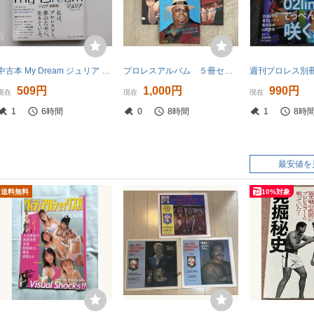
中古本 My Dream ジュリア 自叙伝
プロレスアルバム ５冊セット 恒文社 送料込み
509円
1,000円
990円
現在
現在
現在
1
6時間
0
8時間
1
8時
最安値を
送料無料
10%対象