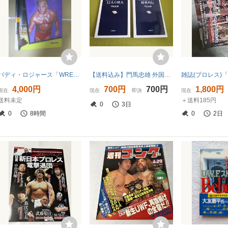
バディ・ロジャース「WRESTLING GREATS BUDDY ROGERS」プロレス WWWF WWF WWE
【送料込み】門馬忠雄 外国人レスラー最強列伝/新日本プロレス12人の怪人 2冊セット
4,000円
700円
700円
1,800円
現在
現在
即決
現在
送料未定
＋送料185円
0
3日
0
8時間
0
2日