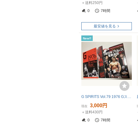
＋送料250円
0
7時間
最安値を見る
New!!
G SPIRITS Vol.79 1976 Gスピリッツ Vol.80 王道の軌跡 逆説のプロレス Vol.27 電撃退団 ジャイアント馬場 アントニオ猪木 武藤敬司
3,000円
現在
＋送料430円
0
7時間