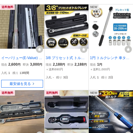
GEKR135-R4
タイプ T2MN6
送料無料
NEW
イーバリュー(E-Value) プ
3/8 プリセット式 トルク
1円 トルクレンチ 車タイ
レセット型トルクレンチ
レンチ 測定範囲19～110
ヤ交換 プレセット型 レン
2,600
3,000
2,188
2,188
1
現在
円
即決
円
現在
円
即決
円
現在
円
差込角 9.5mm 20-110N・
Nm ＆ 1.9～11kg J083
チ 車 調整範囲28～210
＋送料690円
＋送料1,000円
入札
1
残り
13時間
m ETR3-110 ほぼ未使
N・m ソケット 収納ケー
入札
-
残り
3日
入札
1
残り
2日
用
ス 12.7mm バイク 点検 修
最安値を見る
理 工具 ee316
送料無料
送料無料
NEW