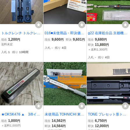
トルクレンチ トルクレン
016■未使用品・即決価格
g22 在庫処分品 京都機械
チ
■東日 トルクレンチ QSP
工具(KTC) 9X12差込 プレ
1,200
9,600
9,601
9,680
現在
円
現在
円
即決
円
現在
円
LS50N3 商品状態必読
セット型トルクレンチ ヘ
送料未定
11,880
即決
円
入札
-
残り
4日
送料無料
ッド交換式セット トルク
＋送料1,300円
入札
1
残り
13時間
範囲2-10Nｍ TGW01010
入札
-
残り
4日
3 ITJN7WADCGV8
★OKSK476 ▲ 3/8イン
未使用品 TOHNICHI 東日
TONE プレセット形トル
チ ドライブ マイクロメー
製作所 9.53mm プレセッ
クレンチ T4MN140H ダ
1,000
14,562
6,750
現在
円
現在
円
現在
円
ター アジャスタブル トル
ト形トルクレンチ (トルク
イレクトセットタイプ
＋送料1,000円
14,564
12,000
即決
円
即決
円
クレンチ 19-110Nm 未
調整範囲10N・m～50N・