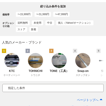
絞り込み条件を追加
〜15,999円
〜31,999円
〜47,999円
価格帯
送料無料
未使用
中古
個人（Yahoo!オークション）
オプション
その他
ストア
新着
人気のメーカー・ブランド
1
2
3
4
5
KTC
TOHNICHI
TONE（工具）
Snap-on
SI
ケーティーシー
トウニチ
スナップオン
シグ
指定した条件
ページトップへ