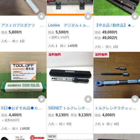
アストロプロダクツ 1/4
Leolee デジタルトルク
【中古品 / 動作品】★ス
DR プリセット型トルク
レンチ 6.8-135Nm 2
ナップオン(Snap-on) 1/
5,800
5,500
49,000
現在
円
現在
円
現在
円
レンチ TQ970
603
2"トルクレンチ ATECH3F
＋送料1,100円
49,002
即決
円
入札
-
残り
1日
250BN 未校正【格安出品
入札
1
残り
14時間
入札
-
残り
1日
♪/草加店】
送料無料
送料無料
012◆おすすめ品◆カノ
SIGNET トルクレンチ 72
トルクレンチラチェッ
ン プリセット型トルクレ
071 やや傷や汚れあり
ト TOHNICHI QL 15N
4,400
9,130
9,130
4,000
現在
円
現在
円
即決
円
現在
円
ンチ 120QLK 未校正
MH
＋送料600円
入札
-
残り
5日
入札
1
残り
4日
入札
-
残り
13時間
NEW