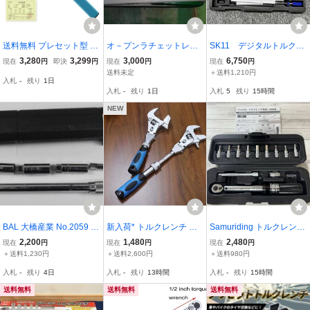
送料無料 プレセット型 ト
オ－プンラチェットレン
SK11 デジタルトルクレ
ルクレンチ 差込角 3/8 (9.
チ
ンチ SDT3-060 美品
3,280
3,299
3,000
6,750
現在
円
即決
円
現在
円
現在
円
5MM) 5-60N・m 正逆回
送料未定
＋送料1,210円
入札
-
残り
1日
転可能 ケース付き 3/8 ト
入札
-
残り
1日
入札
5
残り
15時間
ルクレンチ 一年保証 NLB
-A38-A
NEW
BAL 大橋産業 No.2059 ト
新入荷* トルクレンチ イ
Samuriding トルクレンチ
ルクレンチ 30～180N m1
ンチラチェット度調整可
セット SIG-T103 1/4イン
2,200
1,480
2,480
現在
円
現在
円
現在
円
2.7sq (1/2インチ) 工具 大
能なレンチのトルク ナッ
チ 2-24Nm
＋送料1,230円
＋送料2,600円
＋送料980円
工 タイヤ交換
トスパナの修理ハンドツ
入札
-
残り
4日
入札
-
残り
13時間
入札
-
残り
15時間
ールホームエアコンの水
道管
送料無料
送料無料
送料無料