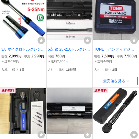
3/8 マイクロトルクレンチ
5点 銀 28-210トルクレン
TONE ハンディデジト
ロードバイクカーボンフ
チ バイク 1/2 レンチ プリ
ルク H3DT135 数回使
2,999
2,999
760
7,500
7,500
現在
円
即決
円
現在
円
現在
円
即決
円
レームなどの整備に 5-25
セット型 トルク 測定 管
用のみ 差込角9.5ｍｍ
＋送料690円
＋送料2,600円
＋送料440円
Nm J103
理 整備 ロードバイク タ
10～1135ＮＭ
入札
-
残り
3日
入札
-
残り
15時間
入札
-
残り
2日
イヤ交換 車 自転車 自動
車
最安値を見る
送料無料
送料無料