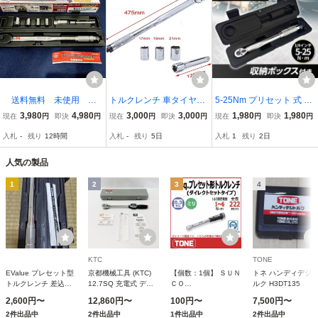
送料無料 未使用 エ
トルクレンチ 車タイヤ交
5-25Nm プリセット 式 ト
マーソン トルクレンチ E
換 プレセット型 レンチ
ルクレンチ メンテナンス
3,980
4,980
3,000
3,000
1,980
1,980
現在
円
即決
円
現在
円
即決
円
現在
円
即決
円
M-29 103N・m プリセッ
車 バイク 調整範囲:28～2
1/4 ケース付き オイル 交
入札
-
残り
12時間
入札
-
残り
5日
入札
1
残り
2日
トタイプ
10N・m ソケット 収納ケ
換 整備 プレセット型 正
ース バイク 12.7mm 点検
逆転 ナット DIY 送料無料
人気の製品
修理 工具
1
2
3
4
KTC
TONE
EValue プレセット型
京都機械工具 (KTC)
【個数：1個】 ＳＵＮ
トネ ハンディデジ
トルクレンチ 差込角
12.7SQ 充電式 デジ
ＣＯ
ルク H3DT135
9.5mm 20~110Nm
タルトルクレンチ デ
4549663525469 プ
2,600円〜
12,860円〜
100円〜
7,500円〜
ETR3110
ジラチェ トルク範囲
レセット形トルクレン
2件出品中
2件出品中
1件出品中
2件出品中
27-135Nｍ
チ ダイレクトセット