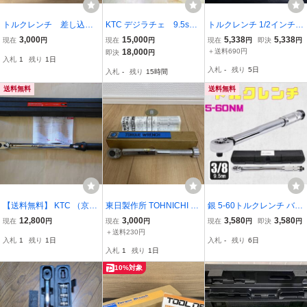
トルクレンチ 差し込み
KTC デジラチェ 9.5sq
トルクレンチ 1/2インチ 6
口12.7ミリ 28〜210N-
GEK060-R3 未使用品
0-330Nm 正回転・逆回転
3,000
15,000
5,338
5,338
現在
円
現在
円
現在
円
即決
円
m
★送料無料★
対応 軽量 アルミ削り出し
18,000
＋送料690円
即決
円
入札
1
残り
1日
ハンドル 校正証明書付 J1
入札
-
残り
5日
入札
-
残り
15時間
05
送料無料
送料無料
【送料無料】 KTC （京都
東日製作所 TOHNICHI ト
銀 5-60トルクレンチ バイ
機械工具） プレセット型
ーニチ トルクレンチ 225
ク 3/8レンチ プリセット
12,800
3,000
3,580
3,580
現在
円
現在
円
現在
円
即決
円
トルクレンチ GW200-0
QL プリセット
型 工具 整備 ケース付き
＋送料230円
入札
1
残り
1日
入札
-
残り
6日
4 12.7sq 40～200Nm
ロードバイク 自動車 オイ
入札
1
残り
1日
美品 使用回数少ない
ル交換 プラグ交換 マフラ
中古品
ー交換
10%対象