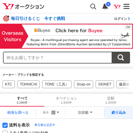
i
毎日引けるくじ 今すぐ挑戦
ログイン
メーカー・ブランドを指定する
KTC
TOHNICHI
TONE（工具）
Snap-on
SIGNET
藤原産
すべて
オークション
定額
3,290件
1,935件
1,355件
相場を調べる
注目順
絞り込み
表示：
送料を表示
東京都を設定中
入札1番乗り10%対象