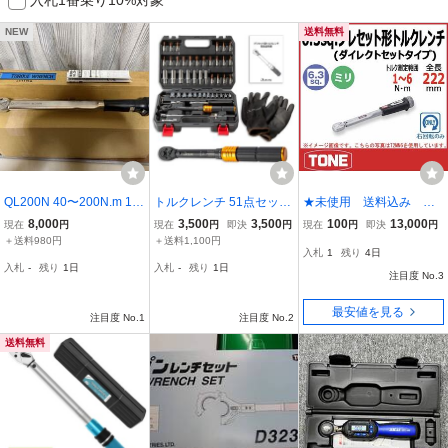
NEW
送料無料
QL200N 40〜200N.m 1/2
トルクレンチ 51点セット
★未使用 送料込み ト
角 トルクレンチ 使用感少
1/4インチ 差込角6.35mm
ネ(TONE) プレセット形ト
8,000
3,500
3,500
100
13,000
現在
円
現在
円
即決
円
現在
円
即決
円
ない 清掃済み 未校正 中
1-25Nm プレセット型 ソ
ルクレンチ(ダイレクトセ
＋送料980円
＋送料1,100円
入札
1
残り
4日
古品 TOHNICHI 東日製作
ケット レンチ ラチェット
ットタイプ) T2MN6 差込
入札
-
残り
1日
入札
-
残り
1日
所
自転車 バイク 工具
角6.35mm(1/4) ブラック
注目度 No.3
6N・m
最安値を見る
注目度 No.1
注目度 No.2
送料無料