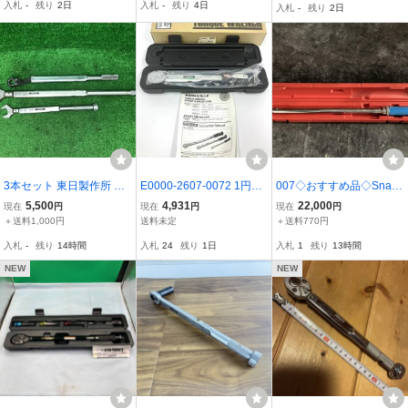
入札
-
残り
2日
入札
-
残り
4日
入札
-
残り
2日
03
ット型 新品
3本セット 東日製作所 ト
E0000-2607-0072 1円出
007◇おすすめ品◇Snap-
ルクレンチ 1400QL 1800
品 工具 ハンドツール TO
On 1/2トルクレンチ QJM
5,500
4,931
22,000
現在
円
現在
円
現在
円
QSP 2800CL2 TOHNICHI
NE トネ 単能形トルクレ
R330B 未校正につき精度
＋送料1,000円
送料未定
＋送料770円
中古品 手工具 ハンドツー
ンチ T3MP50 付属品 ケー
不明
入札
-
残り
14時間
入札
24
残り
1日
入札
1
残り
13時間
ル
ス 付き
NEW
NEW