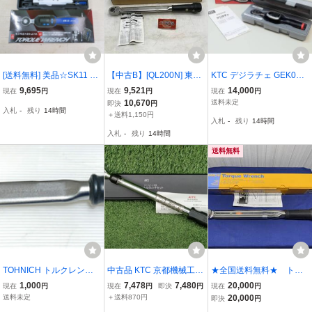
[送料無料] 美品☆SK11 藤
【中古B】[QL200N] 東日
KTC デジラチェ GEK060-
原産業 デジタル トルクレ
トルクレンチ QL200N [IT
R3 デジタルトルクレンチ
9,695
9,521
14,000
現在
円
現在
円
現在
円
ンチ SDT3-060 ハンド ツ
SEKP3N2LQ2][Y05]
デジタル トルク ラチ
10,670
送料未定
即決
円
入札
-
残り
14時間
ール 工具☆
ェット 京都機械工具 美
＋送料1,150円
入札
-
残り
14時間
品中古
入札
-
残り
14時間
送料無料
TOHNICH トルクレンチ 2
中古品 KTC 京都機械工具
★全国送料無料★ トー
2XT. 41. 1N. m【動作 確
12.7sq. ホイールナット専
ニチ TOHNICHI 東日 12.7
1,000
7,478
7,480
20,000
現在
円
現在
円
即決
円
現在
円
認済】 中古品
用 トルクレンチ (設定ト
sq トルクレンチ QL200N
送料未定
＋送料870円
20,000
即決
円
ルク103N・m) WCMPA1
4 40～200N・m プリセ