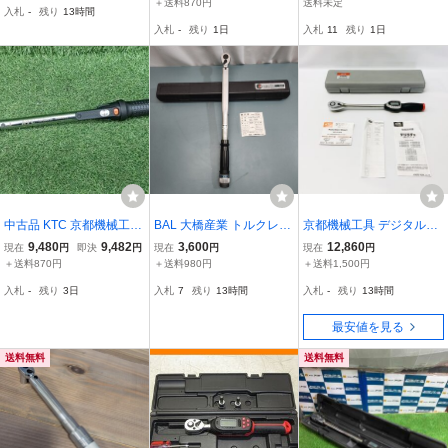
＋送料870円
送料未定
入札
-
残り
13時間
使用
m) QL50N-MH
入札
-
残り
1日
入札
11
残り
1日
中古品 KTC 京都機械工具
BAL 大橋産業 トルクレン
京都機械工具 デジタルト
9.5sq. プレセット型 トル
チ No.2058 40-210N・m
ルクレンチ デジラチェ G
9,480
9,482
3,600
12,860
現在
円
即決
円
現在
円
現在
円
クレンチ (トルク調整範囲
ケース・検査証付
EK135-R4
＋送料870円
＋送料980円
＋送料1,500円
10N・m～50N・m) GW0
入札
-
残り
3日
入札
7
残り
13時間
入札
-
残り
13時間
50-03 【2】
最安値を見る
送料無料
送料無料