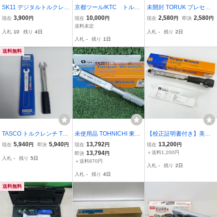
SK11 デジタルトルクレン
京都ツール/KTC トルク
未開封 TORUK プレセッ
チ SDT3-060 差込角9.5m
レンチ プレセット型
ト型 トルクレンチ 差込角
3,900
10,000
2,580
2,580
現在
円
現在
円
現在
円
即決
円
m 3-60N.m
CMPB1003
9.5mm(3/8インチ) 2-24
送料未定
入札
10
残り
4日
入札
-
残り
2日
N・m 車/バイク修理レン
入札
-
残り
1日
チタイヤ交換自転車修理
バイク用 車(2205423)
送料無料
TASCO トルクレンチ TA7
未使用品 TOHNICHI 東日
【校正証明書付き】美品
71ST-2 目立った傷や汚れ
製作所 9.53mm プレセッ
東日製作所 TOHNICHI プ
5,940
5,940
13,792
13,200
現在
円
即決
円
現在
円
現在
円
なし
ト形トルクレンチ (トルク
レセット型 トルクレンチ
13,794
＋送料1,200円
即決
円
入札
-
残り
5日
調整範囲10N・m～50N・
QL100N4／20-100N・m
＋送料870円
入札
-
残り
2日
m) QL50N-MH 【2】
／差込角12.7mm [H0243
入札
-
残り
4日
B]
送料無料