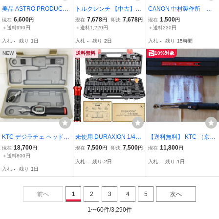
美品 ASTRO PRODUCTS
トルクレンチ 【中古】TO
CANON 中村製作所 ト
プリセット型トルクレン
HNICHI 東日 1800QL 工
ルクレンチ N230QLK
6,600
7,678
7,678
1,500
現在
円
現在
円
即決
円
現在
円
チ TQS026 1/2DR ◆201
具 ハンドツール 全長約47
＋送料990円
＋送料1,220円
＋送料230円
2
5mm 整備 メンテナンス /
入札
-
残り
1日
入札
-
残り
2日
入札
-
残り
15時間
517806
NEW
送料無料
10%対象
KTC デジラチェ ヘッド交
未使用 DURAXION 1/4イ
【送料無料】 KTC （京都
換式デジタルトルクレン
ンチ トルクレンチ 1～26
機械工具） プレセット型
18,700
7,500
7,500
11,800
現在
円
現在
円
即決
円
現在
円
チ GEK040-X13 ラチェッ
N・m 71点セット
トルクレンチ GW025-0
＋送料800円
入札
-
残り
2日
入札
-
残り
1日
トヘッドヘッド GX13-R3
3 9.5sq 5~25Nm 美
入札
-
残り
1日
MAX 85N・m セット 京都
品 使用回数少ない中古
機械工具★DT1612
品
前へ
1
2
3
4
5
次へ
1〜60件/3,290件