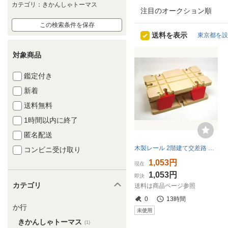
カテゴリ：きかんしゃトーマス
注目のオークション順
この検索条件を保存
送料を表示
東京都を設
対象商品
鑑定付き
新着
送料無料
1時間以内に終了
匿名配送
木製レール 2階建て交差路 機関車トーマスに 未使用
コンビニ受け取り
1,053円
現在
1,053円
即決
カテゴリ
送料は商品ページ参照
0
13時間
か行
未使用
きかんしゃトーマス
(1)