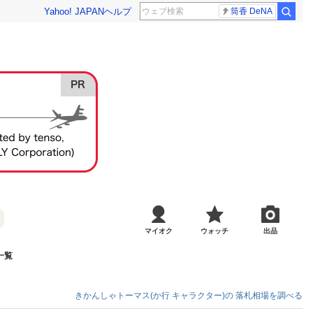
Yahoo! JAPAN
ヘルプ
筒香 DeNA
マイオク
ウォッチ
出品
一覧
きかんしゃトーマス(か行 キャラクター)の
落札相場を調べる