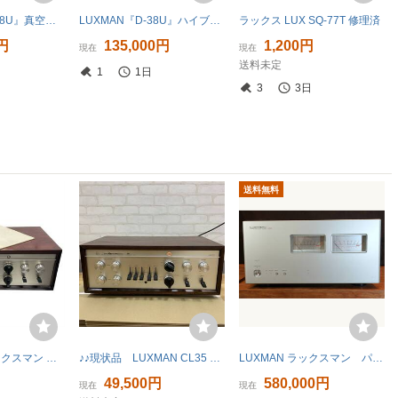
LUXMAN『SQ-38U』真空管プリメインアンプ (修理要)ワンオーナー商品
LUXMAN『D-38U』ハイブリッドCDプレイヤー ( ワンオーナー商品 )
ラックス LUX SQ-77T 修理済
0円
135,000円
1,200円
現在
現在
送料未定
1
1日
3
3日
送料無料
◆ LUXMAN ラックスマン CL35II プリアンプ オーディオ機器 コントロールアンプ 動作未確認/現状品 使用説明書付き P15466NK
♪♪現状品 LUXMAN CL35 真空管プリアンプ ラックスマン 動作確認済み♪♪
LUXMAN ラックスマン パワー・アンプM-900U (メーカー保証2027年1月10日まで有り）(離島を除く)
円
49,500円
580,000円
現在
現在