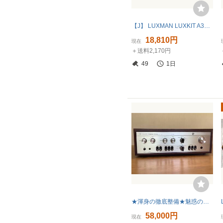
【J】 LUXMAN LUXKIT A3032 プリアンプ ラックスマン ラックスキット 3347795
18,810円
現在
＋送料2,170円
49
1日
★渾身の徹底整備★魅惑の銘石が奏でる美音★ラックスマン/LUXMAN SQ-507X
58,000円
現在