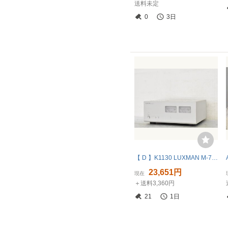
送料未定
0
3日
【 D 】K1130 LUXMAN M-700u パワーアンプ ラックスマン 3256055
23,651円
現在
＋送料3,360円
21
1日