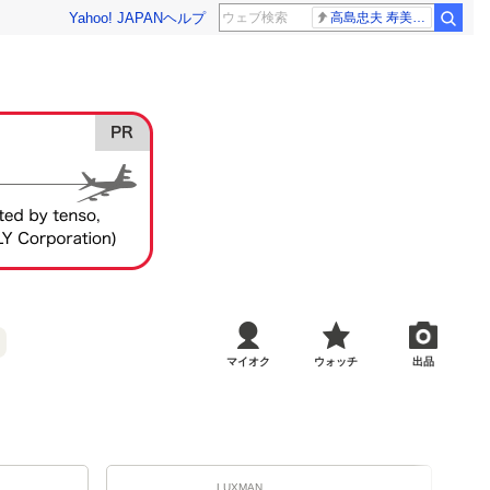
Yahoo! JAPAN
ヘルプ
高島忠夫 寿美花代さん死去
マイオク
ウォッチ
出品
LUXMAN