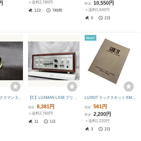
＋送料2,780円
0円
10,550円
即決
＋送料1,440円
122
7時間
0
2日
New!!
◆LUXMAN ラックスマン 38FD 取り外し ツマミ ノブ アンプ パーツ 部品◆下取歓迎 現状品 s0a4592
【C】LUXMAN LX38 プリメインアンプ ラックスマン 3347943
LUXKIT ラックスキット KMQ60 取扱説明書 中古 K11460027
6,381円
561円
現在
現在
＋送料2,780円
2,200円
即決
＋送料1,220円
11
1日
3
2日