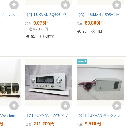
LUXMAN FL-202 チャンネルデバイダー ジャンク Y11457802
【J】LUXMAN SQ606 プリメインアンプ ラックスマン 3347085
【C】LUXMAN L-595A LIMITED プリメインアンプ ラックスマン 3322896【送料無料!!】
円
9,075円
63,800円
現在
現在
＋送料2,170円
円
23
4日
81
6時間
New!!
LUXMAN MB-300/Western Electric 300B 真空管 モノラルパワーアンプペア ラックスマン シリアル連番 元箱あり 中古並品
【C】LUXMAN L-507uX プリメインアンプ ラックスマン 3347242
【01】LUXMAN ラックスマン LXV-OT6 アンプ 中古 現状品 260716N3129
0円
211,200円
9,510円
現在
現在