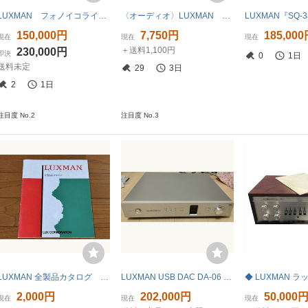
LUXMAN フォノイコライザー E-1 美品
〈オーディオ〉LUXMAN ラックスマン 真空管アンプ MQ68C 【中古/現状品/訳あり品】005564-④
150,000円
7,750円
185,00
現在
現在
現在
＋送料1,100円
230,000円
即決
0
1日
送料未定
29
3日
2
1日
注目度 No.2
注目度 No.3
LUXMAN 全製品カタログ 1981年版
LUXMAN USB DAC DA-06 JPA-15000
2,000円
202,000円
50,000
現在
現在
現在