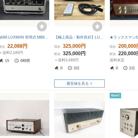
g686 LUXMAN 管球式 MB8A 真空管 モノラルアンプ ラックスマン 通電のみ確認済 OY-36 No2
【極上美品・動作良好】LUXMAN L-590A 純A級プリメインアンプ リモコン・純正電源ケーブル付属｜名機・高音質・100V
22,088円
325,000円
200,00
現在
現在
現在
＋送料2,180円
325,000円
220,00
即決
即決
＋送料3,480円
送料未定
15
6時間
0
3日
0
2日
最安値を見る
New!!