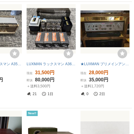
LUXMAN ラックスマン A3550 ! KT88 真空管アンプ
LUXMAN ラックスマン A3600 真空管アンプ ! KT88 真空管 アンプ
★LUXMAN プリメインアンプ L-48A★ ★動作品★
円
31,500円
28,000円
現在
現在
0円
80,000円
35,000円
即決
即決
＋送料3,500円
＋送料1,720円
21
1日
0
2日
New!!