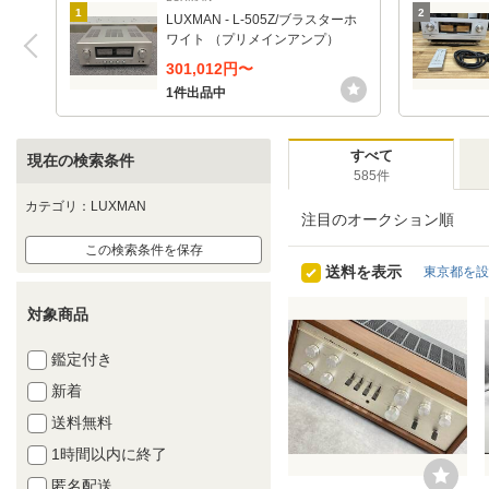
1
2
LUXMAN - L-505Z/ブラスターホ
ワイト （プリメインアンプ）
301,012円〜
1件出品中
すべて
現在の検索条件
585件
カテゴリ：LUXMAN
注目のオークション順
この検索条件を保存
送料を表示
東京都を設
対象商品
鑑定付き
新着
送料無料
1時間以内に終了
匿名配送