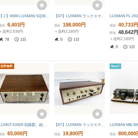
【 J 】6986 LUXMAN SQ38FD プリメインアンプ ラックスマン 3326926
【07】LUXMAN ラックスマン SQ-38 アンプ 音出し確認済 中古 260807A5208
6,403円
198,000円
40,733
現在
現在
現在
＋送料2,630円
＋送料2,180円
48,642
即決
＋送料2,180円
78
1日
0
1日
0
1日
送料無料
New!!
LUXKIT A3400 回路図、組み立てマニュアル付
【07】LUXMAN ラックスマン L-507 アンプ 中古 現状品 260702K3961
65,000円
19,800円
800,00
現在
現在
現在