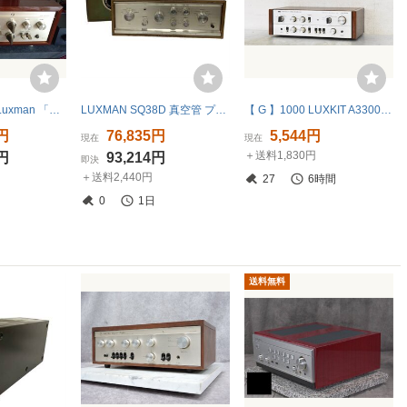
★ラックスマン/Luxman 「LX38 ULTIMATE」(上原 晋氏の最高傑作アンプ) 綺麗です。★
LUXMAN SQ38D 真空管 プリメインアンプ ラックスマン ヴィンテージ 音響機器 ジャンク B11486589
【 G 】1000 LUXKIT A3300 プリアンプ ラックスキット 3255963
0円
76,835円
5,544円
現在
現在
＋送料1,830円
0円
93,214円
即決
＋送料2,440円
27
6時間
0
1日
送料無料