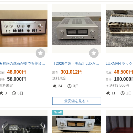
★魅惑の銘石が奏でる美音★ラックスマン/LUXMAN SQ-505X（徹底整備）
【2026年製・美品】LUXMAN L-505Z プリメインアンプ
48,000円
301,012円
46,500
現在
現在
現在
送料未定
58,000円
100,00
即決
即決
送料未定
＋送料3,500円
34
3日
0
3日
11
1日
最安値を見る
New!!