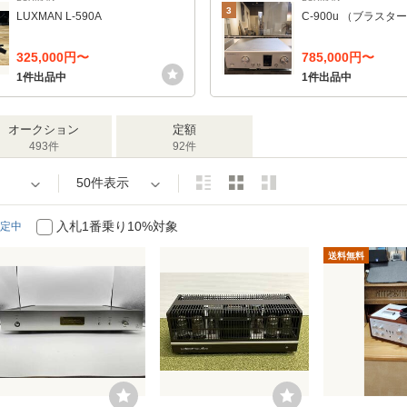
3
LUXMAN L-590A
C-900u （ブラス
325,000円〜
785,000円〜
1件出品中
1件出品中
オークション
定額
493件
92件
50件表示
入札1番乗り10%対象
定中
送料無料