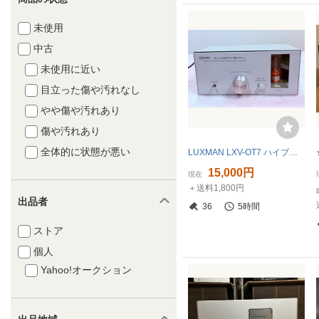
未使用
中古
未使用に近い
目立った傷や汚れなし
やや傷や汚れあり
傷や汚れあり
全体的に状態が悪い
LUXMAN LXV-OT7 ハイブリッド真空管プリメインアンプ 動作確認済み 美品 純正ACアダプター付 ラックスマン
15,000円
現在
＋送料1,800円
出品者
36
5時間
ストア
個人
Yahoo!オークション