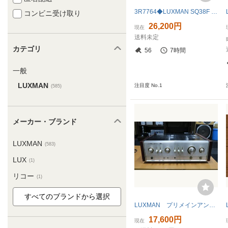
3R7764◆LUXMAN SQ38F プリメインアンプ ラックスマン◆
コンビニ受け取り
26,200円
現在
送料未定
カテゴリ
56
7時間
一般
LUXMAN
注目度 No.1
(585)
メーカー・ブランド
LUXMAN
(583)
LUX
(1)
リコー
(1)
LUXMAN プリメインアンプ LX-360 電源入らずジャンク 改造品 部品取りに
17,600円
現在