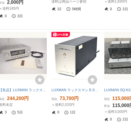
送料は商品ページ参照
＋送料1,830円
2,000円
即決
＋送料185円
32
5時間
0
2日
0
3日
10%対象
【良品】LUXMAN ラックスマン L-505uX markII プリメインアンプ 2018年製 リモコン/説明書付 ∽ 76995-3
LUXMAN ラックスマン E-03 フォノアンプ フォノイコライザー
244,200円
73,700円
115,00
現在
現在
現在
送料未定
＋送料2,020円
115,00
即決
＋送料3,000円
3
5日
0
1日
0
2日