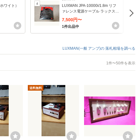
4
5
ターホワイト）
LUXMAN JPA-10000i/1.8m リフ
ァレンス電源ケーブル ラックスマ
ン JPA10000i
7,500円〜
1件出品中
LUXMAN(一般 アンプ)の
落札相場を調べる
1件〜50件を表示
送料無料