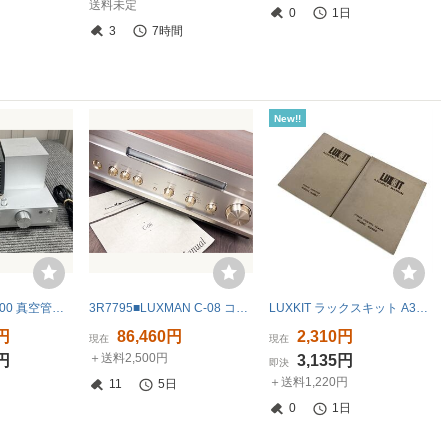
送料未定
0
1日
3
7時間
New!!
LUXMAN SQ-N100 真空管アンプ 6か月間保証いたします。
3R7795■LUXMAN C-08 コントロールアンプ 取扱説明書付属 ラックスマン■
LUXKIT ラックスキット A3000 A3400 アンプ 取扱説明書 マニュアル 中古 K11450056
0円
86,460円
2,310円
現在
現在
＋送料2,500円
0円
3,135円
即決
＋送料1,220円
11
5日
0
1日