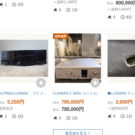
＋送料2,180円
800,00
即決
1
2日
＋送料2,640円
0
1日
0
6日
送料無料
ALPINE/LUXMAN プリメインアンプ LV-105U
LUXMAN C-900u コントロールアンプ 展示 美品
5,250円
785,000円
2,000円
現在
現在
現在
送料未定
＋送料600円
785,000円
即決
2
2日
0
1日
0
1日
最安値を見る