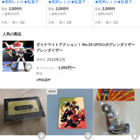
★昭和レトロ★駄菓子屋
★昭和レトロ★駄菓子屋
★昭和レトロ★駄菓子屋
★天田 第2弾 UFOロボ
★天田 第2弾 UFOロボ
★天田 第2弾 UFOロボ
2,000
2,000
2,000
現在
円
現在
円
現在
円
グレンダイザー ミニカー
グレンダイザー ミニカー
グレンダイザー ミニカー
＋送料230円
＋送料230円
＋送料230円
ド 118番
ド 115番
ド 85番
入札
-
残り
1日
入札
-
残り
1日
入札
-
残り
1日
人気の製品
ダイナマイトアクション！ No.19 UFOロボグレンダイザー
グレンダイザー
2015年2月
発売日
1,000円〜
オークション
-
即決
1件出品中
NEW