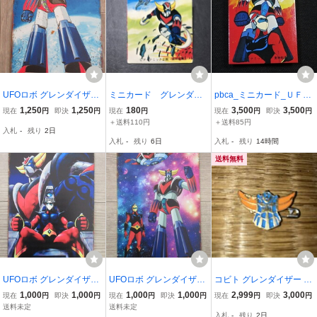
UFOロボ グレンダイザ
ミニカード グレンダイ
pbca_ミニカード_ＵＦＯ
ー メタルサイン ブリ
ザー 18番 駄菓子屋 昭
ロボ グレンダイザー_No.
1,250
1,250
180
3,500
3,500
現在
円
即決
円
現在
円
現在
円
即決
円
キ看板6169
和 レトロ 放送当時物 S
010_ラッキーカード_未
＋送料110円
＋送料85円
入札
-
残り
2日
PD52
入札
-
残り
6日
入札
-
残り
14時間
送料無料
UFOロボ グレンダイザ
UFOロボ グレンダイザ
コビト グレンダイザー バ
ー メタルサイン ブリ
ー メタルサイン ブリ
ッジ 1970年代放送当時物
1,000
1,000
1,000
1,000
2,999
3,000
現在
円
即決
円
現在
円
即決
円
現在
円
即決
円
キ看板6990
キ看板6965
幅2.8cm 裏面にコビト 東
送料未定
送料未定
入札
-
残り
2日