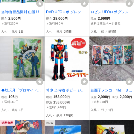
当時物 新品開封 山勝 UF
DVD UFOロボ グレンダ
ロビン UFOロボ グレンダ
Oロボ グレンダイザー 紙
イザー BOX2 初回生産
イザー ノコノコ人形 ゼン
2,500
28,000
2,990
現在
円
現在
円
現在
円
袋付き ブロマイド2枚 ア
限定 DTSTD-022
マイ式 昭和レトロ 当時物
＋送料230円
＋送料980円
送料は商品ページ参照
ルバム１枚 カード レトロ
東映動画 ダイナミック企
入札
-
残り
1日
入札
-
残り
9時間
入札
-
残り
8時間
カード ビンテージ 昭和レ
画 オールド ヴィンテージ
トロ
(1217)
◆駄玩具「ブロマイド～
希少 当時物 ポピー ジャ
細面子メンコ 4枚 ＵＦ
グレンダイザー」永井
ンボマシンダー UFOロボ
Ｏロボ グレンダイザー
195
153,000
2,000
2,000
現在
円
現在
円
現在
円
即決
円
豪、東映動画、同梱いた
グレンダイザー
＋送料160円
153,000
＋送料210円
即決
円
します。
＋送料1,940円
入札
-
残り
3日
入札
-
残り
1日
入札
-
残り
22時間
送料無料
NEW