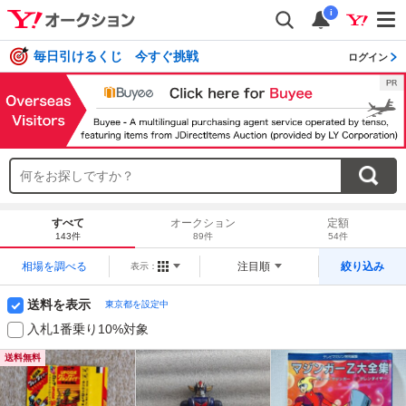
i
毎日引けるくじ 今すぐ挑戦
ログイン
すべて
オークション
定額
143件
89件
54件
相場を調べる
注目順
絞り込み
表示：
送料を表示
東京都を設定中
入札1番乗り10%対象
送料無料