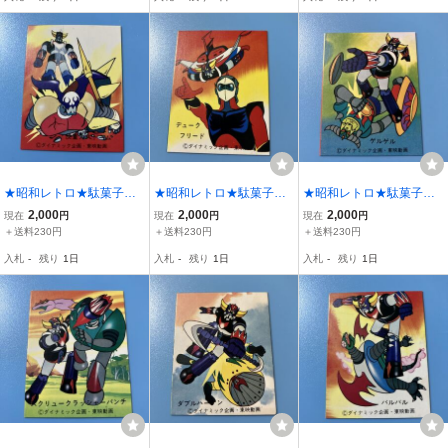
★昭和レトロ★駄菓子屋
★昭和レトロ★駄菓子屋
★昭和レトロ★駄菓子屋
★天田 第2弾 UFOロボ
★天田 第2弾 UFOロボ
★天田 第2弾 UFOロボ
2,000
2,000
2,000
現在
円
現在
円
現在
円
グレンダイザー ミニカー
グレンダイザー ミニカー
グレンダイザー ミニカー
＋送料230円
＋送料230円
＋送料230円
ド 75番
ド 64番
ド 83番
入札
-
残り
1日
入札
-
残り
1日
入札
-
残り
1日