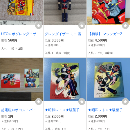
UFOロボグレンダイザー
グレンダイザー ミニ 当時
【初版】 マジンガーZ大
ガム包装紙 永井豪 東
物 超合金 フィギュア UF
全集 テレビマガジン特別
560
3,333
4,500
現在
円
現在
円
現在
円
映動画 当時物 アニメ
Oロボ ロボットアニメ 昭
編集 昭和63年 グレートマ
＋送料180円
＋送料230円
入札
-
残り
2日
和レトロ ビンテージ 永井
ジンガー UFOロボ グレン
入札
1
残り
8時間
入札
-
残り
3時間
豪 マジンガ スペイザ ポ
ダイザー 永井豪 講談社 (3
ピー ポピニカ
07)
超電磁ロボコン・バトラ
★昭和レトロ★駄菓子屋
★昭和レトロ★駄菓子屋
ーV サテライザー 駄
★天田 第2弾 UFOロボ
★天田 第2弾 UFOロボ
1
2,000
2,000
現在
円
現在
円
現在
円
菓子屋ミニカード 丸昌2
グレンダイザー ミニカー
グレンダイザー ミニカー
＋送料180円
＋送料230円
＋送料230円
枚セット
ド 93番
ド 79番
入札
-
残り
2日
入札
-
残り
1日
入札
-
残り
1日