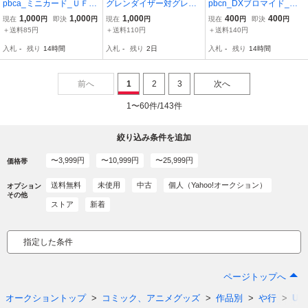
pbca_ミニカード_ＵＦＯ
グレンダイザー対グレー
pbcn_DXブロマイド_Ｕ
ロボ グレンダイザー_No.
トマジンガー ミニカード
ＦＯロボ グレンダイザー
1,000
1,000
1,000
400
400
現在
円
即決
円
現在
円
現在
円
即決
円
041
No81 山勝 第2弾 永井豪
_山勝_B.cp
＋送料85円
＋送料110円
＋送料140円
石川賢 検マジンガーZ ブ
入札
-
残り
14時間
入札
-
残り
2日
入札
-
残り
14時間
ロマイド 東映まんがまつ
り
前へ
1
2
3
次へ
1〜60件/143件
絞り込み条件を追加
〜3,999円
〜10,999円
〜25,999円
価格帯
送料無料
未使用
中古
個人（Yahoo!オークション）
オプション
その他
ストア
新着
指定した条件
ページトップへ
オークショントップ
コミック、アニメグッズ
作品別
や行
UF