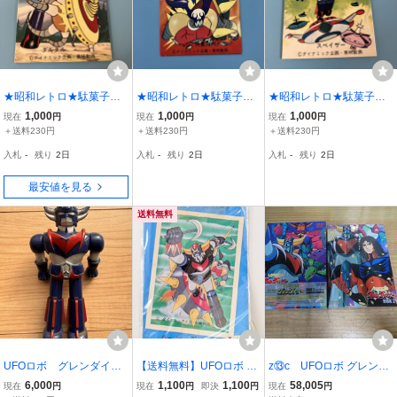
★昭和レトロ★駄菓子屋
★昭和レトロ★駄菓子屋
★昭和レトロ★駄菓子屋
★天田 第2弾 UFOロボ
★天田 第2弾 UFOロボ
★天田 第2弾 UFOロボ
1,000
1,000
1,000
現在
円
現在
円
現在
円
グレンダイザー ミニカー
グレンダイザー ミニカー
グレンダイザー ミニカー
＋送料230円
＋送料230円
＋送料230円
ド 90番
ド 75番
ド 71番
入札
-
残り
2日
入札
-
残り
2日
入札
-
残り
2日
最安値を見る
送料無料
UFOロボ グレンダイザ
【送料無料】UFOロボ グ
z⑬c UFOロボ グレンダ
ー 当時物 フィギュ
レンダイザー プロマイド
イザー DVD-BOX1.2 2
6,000
1,100
1,100
58,005
現在
円
現在
円
即決
円
現在
円