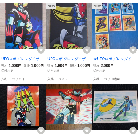
NEW
NEW
UFOロボ グレンダイザ
UFOロボ グレンダイザ
★UFOロボ グレンダイザ
ー メタルサイン ブリ
ー メタルサイン ブリ
ー/駄菓子屋売りブロマイ
1,000
1,000
1,000
1,000
2,000
現在
円
即決
円
現在
円
即決
円
現在
円
キ看板6984
キ看板5803
ド７枚セット
送料未定
送料未定
送料未定
入札
-
残り
2日
入札
-
残り
2日
入札
-
残り
9時間