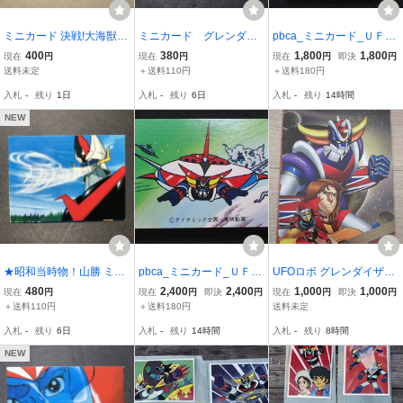
ミニカード 決戦!大海獣 9
ミニカード グレンダイ
pbca_ミニカード_ＵＦＯ
番 グレンダイザー ゲッタ
ザー 18番 駄菓子屋 昭
ロボ グレンダイザー_No.
400
380
1,800
1,800
現在
円
現在
円
現在
円
即決
円
ーロボG グレートマジン
和 レトロ 放送当時物 S
042
送料未定
＋送料110円
＋送料180円
ガー 山勝 放送当時 駄菓
PD52
入札
-
残り
1日
入札
-
残り
6日
入札
-
残り
14時間
子屋
NEW
★昭和当時物！山勝 ミニ
pbca_ミニカード_ＵＦＯ
UFOロボ グレンダイザ
カード UFOロボ グレンダ
ロボ グレンダイザー_No.
ー メタルサイン ブリ
480
2,400
2,400
1,000
1,000
現在
円
現在
円
即決
円
現在
円
即決
円
イザー対グレートマジン
054
キ看板6947
＋送料110円
＋送料180円
送料未定
ガー 47番 駄菓子屋 レ
入札
-
残り
6日
入札
-
残り
14時間
入札
-
残り
8時間
トロ【881】
NEW