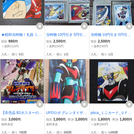
★昭和当時物！丸昌 ミニ
当時物 10円引き 5円引き
当時物 10円引き 5円引き
カード 決戦！大海獣 21
山勝 UFOロボ グレンダイ
山勝 UFOロボ グレンダイ
980
2,500
2,500
現在
円
現在
円
現在
円
番 グレートマジンガ
ザー 紙袋付き ブロマイド
ザー 紙袋付き ブロマイド
＋送料110円
＋送料230円
＋送料230円
ー・グレンダイザー・ゲ
4枚 カード レトロカード
4枚 カード レトロカード
入札
-
残り
6日
入札
-
残り
1日
入札
-
残り
1日
ッターロボG 駄菓子屋
ビンテージ 昭和レトロ 2
ビンテージ 昭和レトロ 1
レトロ H63
【非売品 B2ポスターの
UFOロボ グレンダイザ
pbca_ミニカード_ＵＦＯ
み】《1点物》UFOロボ
ー メタルサイン ブリ
ロボ グレンダイザー_No.
3,000
1,000
1,000
1,800
1,800
現在
円
現在
円
即決
円
現在
円
即決
円
グレンダイザー【未使用
キ看板6980
024
送料未定
送料未定
＋送料180円
品 告知 販促】
入札
-
残り
7時間
入札
-
残り
8時間
入札
-
残り
14時間