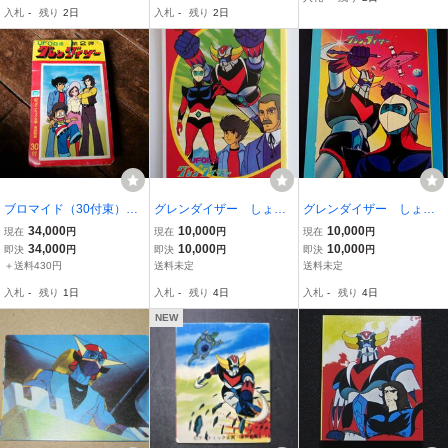
映動画 ダイナミック企画
入札
-
残り
2日
入札
-
残り
2日
刻印有り
ブロマイド（30付束）Ｕ
グレンダイザー しょう
グレンダイザー しょう
ＦＯロボ グレンダイザ
ちゃん えノート
ちゃん えノート
34,000
10,000
10,000
現在
円
現在
円
現在
円
ー
34,000
10,000
10,000
即決
円
即決
円
即決
円
＋送料430円
送料未定
送料未定
入札
-
残り
1日
入札
-
残り
4日
入札
-
残り
4日
NEW