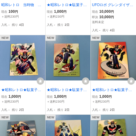
昭和レトロ 当時物 カ
★昭和レトロ★駄菓子屋
UFOロボ グレンダイザー
セットテープ 行くぞ! U
★天田 第2弾 UFOロ
GOLDRAKE 水鉄砲 イタ
100
1,000
10,000
現在
円
現在
円
現在
円
FOロボ大集合
ボ グレンダイザー
リア製
＋送料230円
＋送料230円
10,000
即決
円
ミニカード 103番
送料未定
入札
-
残り
4日
入札
-
残り
2日
入札
-
残り
4日
NEW
NEW
NEW
★昭和レトロ★駄菓子屋
★昭和レトロ★駄菓子屋
★昭和レトロ★駄菓子屋
★天田 第2弾 UFOロボ
★天田 第2弾 UFOロボ
★天田 第2弾 UFOロボ
1,000
1,000
1,000
現在
円
現在
円
現在
円
グレンダイザー ミニカー
グレンダイザー ミニカー
グレンダイザー ミニカー
＋送料230円
＋送料230円
＋送料230円
ド 117番
ド 89番
ド 67番
入札
-
残り
2日
入札
-
残り
2日
入札
-
残り
2日
NEW
NEW
NEW