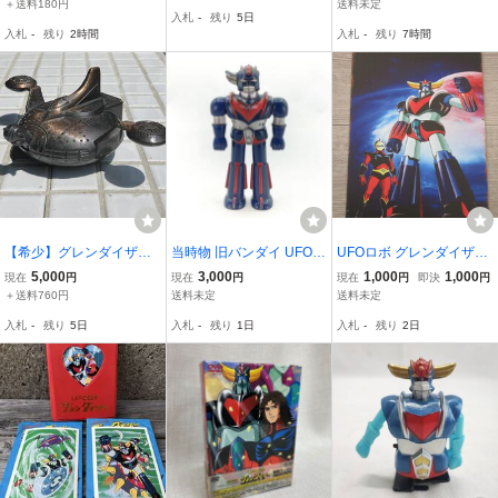
ア 旧バンダイ 泳ぐ人
封筒付き ダイナミック企
点セット
＋送料180円
送料未定
入札
-
残り
5日
気者シリーズ
画 東映動画 昭和レトロ
入札
-
残り
2時間
入札
-
残り
7時間
ブロマイド コレクション
カード 永井豪
【希少】グレンダイザー
当時物 旧バンダイ UFOロ
UFOロボ グレンダイザ
スペイザー 鉛筆削り GRE
ボ グレンダイザー ゼンマ
ー メタルサイン ブリ
5,000
3,000
1,000
1,000
現在
円
現在
円
現在
円
即決
円
NDIZER SPAZER GOLD
イ不良 レトロ
キ看板6941
＋送料760円
送料未定
送料未定
ORAK SOUCOUPE penci
入札
-
残り
5日
入札
-
残り
1日
入札
-
残り
2日
lsharpener vintage ブロ
ンズ調 当時物 昭和レトロ