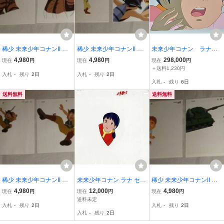
稀少 未来少年コナンII タ
稀少 未来少年コナンII タ
未来少年コナン ラナ
イガアドベンチャー セル
イガアドベンチャー セル
セル画 宮崎駿
4,980
4,980
298,000
現在
円
現在
円
現在
円
画 2枚 セット オーバッツ
画 2枚 セット タイガ ティ
＋送料1,230円
入札
-
残り
2日
入札
-
残り
2日
アナ マリーナ
入札
-
残り
6日
送料無料
送料無料
稀少 未来少年コナンII タ
未来少年コナン ラナ セル
稀少 未来少年コナンII タ
イガアドベンチャー セル
画 宮崎駿 大塚康生 本橋
イガアドベンチャー セル
4,980
12,000
4,980
現在
円
現在
円
現在
円
画 2枚 セット タイガ 落下
浩一 日本アニメーション
画 2枚 セット 戦車 兵士
送料未定
入札
-
残り
2日
入札
-
残り
2日
アニメ【A694】
銃
入札
-
残り
2日