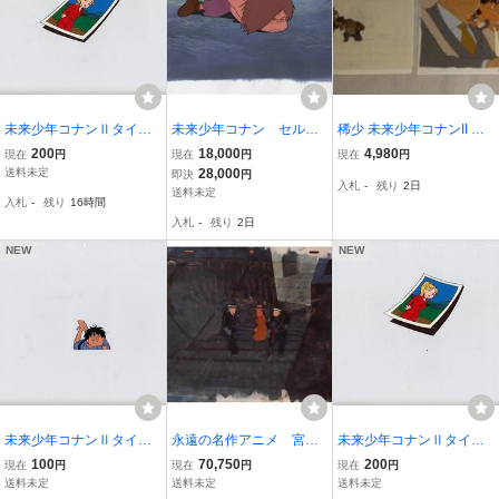
未来少年コナンⅡタイガ
未来少年コナン セル
稀少 未来少年コナンII タ
アドベンチャー 20316-13
画 7 ♯ 原画
イガアドベンチャー セル
200
18,000
4,980
現在
円
現在
円
現在
円
(293)
アンティーク
画 2枚 セット タイガ ゴシ
送料未定
28,000
即決
円
入札
-
残り
2日
ュ 久保教授
送料未定
入札
-
残り
16時間
入札
-
残り
2日
NEW
NEW
未来少年コナンⅡタイガ
永遠の名作アニメ 宮崎
未来少年コナンⅡタイガ
アドベンチャー 18805-17
駿監督作品「ルパン三
アドベンチャー 20316-12
100
70,750
200
現在
円
現在
円
現在
円
(717)
世 カリオストロの城」Z
(292)
送料未定
送料未定
送料未定