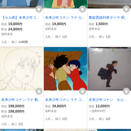
【セル画】未来少年コナ
未来少年コナン ラナ セル
裏縦貫線列車ダイヤ 昭和
ン セル画 コピー背景
画 背景画 宮崎駿 大塚康
36年10月1日改正 1961年
19,800
19,800
1,500
現在
円
現在
円
現在
円
付 宮崎駿 コナン2
生 本橋浩一 日本アニメー
国鉄運転局列車課 事務所
24,800
送料未定
送料未定
即決
円
ション アニメ【A683】
内筒ai
送料未定
入札
-
残り
1日
入札
-
残り
1日
入札
-
残り
24時間
未来少年コナン ラナ 動画
未来少年コナン ラナ コナ
未来少年コナン セル画1
原画 宮崎駿 大塚康生 本
ン ジムシィ セル画 背景
枚
198,000
39,800
12,000
現在
円
現在
円
現在
円
橋浩一 日本アニメーショ
画 宮崎駿 大塚康生 本橋
198,000
送料未定
＋送料850円
即決
円
ン セル画 アニメ【A101
浩一 日本アニメーション
送料未定
入札
-
残り
2日
入札
-
残り
4日
3】
アニメ【1201】
入札
-
残り
2日