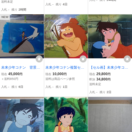
封 棚Bh-1ai
h-1ai
送料未定
入札
-
残り
4日
入札
-
残り
2時間
NEW
未来少年コナン 背景付
未来少年コナン複製セル
【セル画】未来少年コナ
きセル画 アジサシ(テキ
画、背景カラーコピー
ン セル画 宮崎駿 コ
45,000
10,000
29,800
現在
円
現在
円
現在
円
ィ)、コナン、ジムシー
ピー背景付き コナン ラ
＋送料850円
送料は商品ページ参照
34,800
即決
円
ナ
送料未定
入札
-
残り
6日
入札
-
残り
1日
入札
-
残り
2日