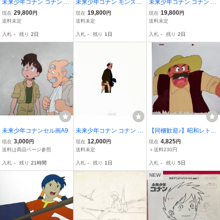
未来少年コナン コナン ジ
未来少年コナン モンスリ
未来少年コナン コナン セ
ムシィ ダイス船長 セル画
ー セル画 背景画 宮崎駿
ル画 背景画 宮崎駿 大塚
29,800
19,800
19,800
現在
円
現在
円
現在
円
宮崎駿 大塚康生 本橋浩一
大塚康生 本橋浩一 日本ア
康生 本橋浩一 日本アニメ
送料未定
送料未定
送料未定
日本アニメーション アニ
ニメーション アニメ【A7
ーション アニメ【A898】
入札
-
残り
2日
入札
-
残り
1日
入札
-
残り
2日
メ【A688】
54】
未来少年コナンセル画A9
未来少年コナン コナン ラ
【同梱歓迎♪】昭和レト
ナ ラオ博士 中判 セル画
ロ・なつかしの名作アニ
3,000
12,000
4,825
現在
円
現在
円
現在
円
宮崎駿 大塚康生 本橋浩一
メ 宮崎駿監督作品「未
送料は商品ページ参照
送料未定
＋送料230円
日本アニメーション アニ
来少年コナン」◇大声で
入札
-
残り
21時間
入札
-
残り
1日
入札
-
残り
5日
メ【A802】
どなる、ガルじいさんの
セル画です③
NEW