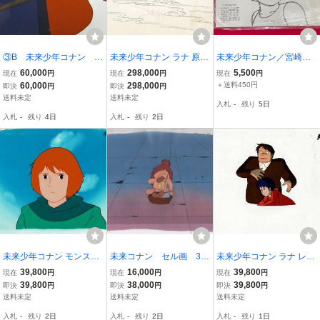
③B 未来少年コナン ８
未来少年コナン ラナ 原画
未来少年コナン／宮崎駿
話「逃亡」 叫ぶラナ セ
動画 宮崎駿 大塚康生 本
日本アニメペイントセル
60,000
298,000
5,500
現在
円
現在
円
現在
円
ル画 張り付きあり ア
橋浩一 日本アニメーショ
① あなたにも美しくぬれ
60,000
298,000
＋送料450円
即決
円
即決
円
ニメ 宮崎駿 日本アニ
ン セル画 アニメ【A74
ます コピーセル 教材用
送料未定
送料未定
入札
-
残り
5日
メーション
1】
当時モノ 超希少 A1285
入札
-
残り
4日
入札
-
残り
2日
1
未来少年コナン モンスリ
未来コナン セル画 3
未来少年コナン ラナ レプ
ー セル画 背景画 宮崎駿
♯ 原画 動画 レイア
カ セル画 宮崎駿 大塚康
39,800
16,000
39,800
現在
円
現在
円
現在
円
大塚康生 本橋浩一 日本ア
ウト イラスト 設定資
生 本橋浩一 日本アニメー
39,800
38,000
39,800
即決
円
即決
円
即決
円
ニメーション アニメ【A7
料 アンティーク
ション アニメ【A723】
送料未定
送料未定
送料未定
51】
入札
-
残り
2日
入札
-
残り
2日
入札
-
残り
1日