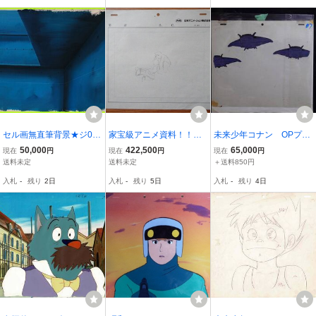
セル画無直筆背景★ジ0と
家宝級アニメ資料！！
未来少年コナン OPプロ
なりのトトロ魔女の宅急
「未来少年コナン」 三
ローグ(ギガント)セル画
50,000
422,500
65,000
現在
円
現在
円
現在
円
便風の谷のナウシカ天空
角塔のてっぺんで、ラナ
送料未定
送料未定
＋送料850円
の城ラピュタ千と千尋の
を虐待するレプカ◇まぼ
入札
-
残り
2日
入札
-
残り
5日
入札
-
残り
4日
神隠しの宮崎駿TV初監督
ろしの宮崎駿監督直筆レ
作品未来少年コナン
イアウトです①