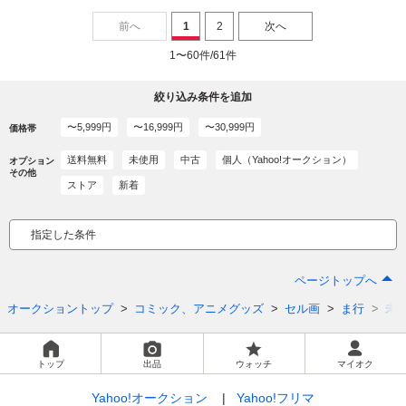
前へ
1
2
次へ
1〜60件/61件
絞り込み条件を追加
〜5,999円
〜16,999円
〜30,999円
価格帯
送料無料
未使用
中古
個人（Yahoo!オークション）
オプション
その他
ストア
新着
指定した条件
ページトップへ
オークショントップ
コミック、アニメグッズ
セル画
ま行
未
トップ
出品
ウォッチ
マイオク
Yahoo!オークション
Yahoo!フリマ