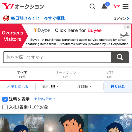
i
毎日引けるくじ 今すぐ挑戦
ログイン
すべて
オークション
定額
61件
48件
13件
相場を調べる
注目順
絞り込み
表示：
送料を表示
東京都を設定中
入札1番乗り10%対象