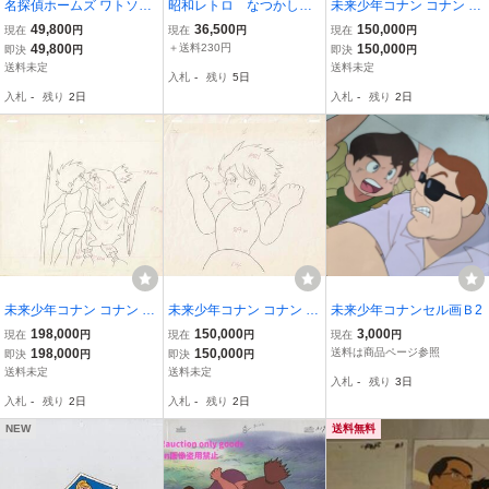
名探偵ホームズ ワトソン
昭和レトロ なつかしの
未来少年コナン コナン 原
セル画 背景画 宮崎駿 ア
名作アニメ 宮崎駿監督
画 動画 宮崎駿 大塚康生
49,800
36,500
150,000
現在
円
現在
円
現在
円
ーサー・コナン・ドイル
作品「未来少年コナン」
本橋浩一 日本アニメーシ
49,800
＋送料230円
150,000
即決
円
即決
円
御厨恭輔 東京ムービー新
最高に美しいモンスリ
ョン セル画 アニメ【A74
送料未定
送料未定
入札
-
残り
5日
社 アニメ【A865】
ーのセル画です⑪
4】
入札
-
残り
2日
入札
-
残り
2日
未来少年コナン コナン ジ
未来少年コナン コナン 原
未来少年コナンセル画Ｂ2
ムシィ 原画 動画 宮崎駿
画 動画 宮崎駿 大塚康生
198,000
150,000
3,000
現在
円
現在
円
現在
円
大塚康生 本橋浩一 日本ア
本橋浩一 日本アニメーシ
198,000
150,000
送料は商品ページ参照
即決
円
即決
円
ニメーション セル画 アニ
ョン セル画 アニメ【A74
送料未定
送料未定
入札
-
残り
3日
メ【A742】
3】
入札
-
残り
2日
入札
-
残り
2日
NEW
送料無料