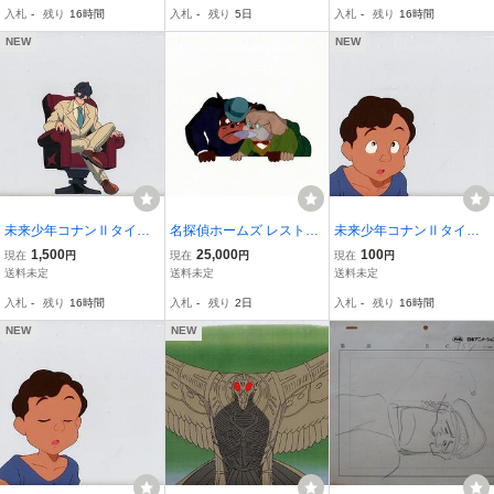
■城で振り返る銭形たち
入札
-
残り
16時間
入札
-
残り
5日
入札
-
残り
16時間
手描き背景つきセル画
難あり品です
NEW
NEW
未来少年コナンⅡタイガ
名探偵ホームズ レストレ
未来少年コナンⅡタイガ
アドベンチャー[OP] 2031
ード警部 頭取 セル画 宮
アドベンチャー 18805-03
1,500
25,000
100
現在
円
現在
円
現在
円
2-09(749)
崎駿 アーサー・コナン・
(683)
送料未定
送料未定
送料未定
ドイル 御厨恭輔 東京ムー
入札
-
残り
16時間
入札
-
残り
2日
入札
-
残り
16時間
ビー新社 テレビ朝日 アニ
メ【A300】
NEW
NEW