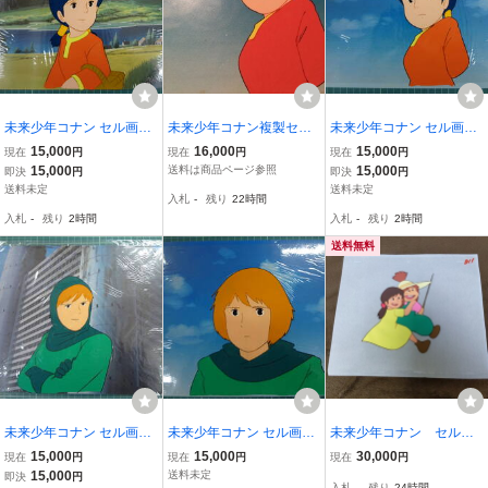
未来少年コナン セル画そ
未来少年コナン複製セル
未来少年コナン セル画そ
の1 ラナ 手描き 原画 背景
画A1 背景カラーコピー
の2 ラナ 手描き 原画 背景
15,000
16,000
15,000
現在
円
現在
円
現在
円
カラーコピー 棚Bh-1ai
カラーコピー 棚Bh-1ai
15,000
送料は商品ページ参照
15,000
即決
円
即決
円
送料未定
送料未定
入札
-
残り
22時間
入札
-
残り
2時間
入札
-
残り
2時間
送料無料
未来少年コナン セル画そ
未来少年コナン セル画そ
未来少年コナン セル
の5 モンスリー 手描き 原
の6 モンスリー 手描き 原
画
15,000
15,000
30,000
現在
円
現在
円
現在
円
画 背景カラーコピー 未開
画 背景カラーコピー 棚B
15,000
送料未定
即決
円
入札
-
残り
24時間