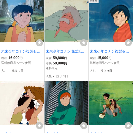
NEW
未来少年コナン複製セル
未来少年コナン 第2話
未来少年コナン複製セル
画ラナ、背景カラーコピ
「旅立ち」おじい(死亡シ
画、ラナ、背景カラーコ
16,000
59,800
15,000
現在
円
現在
円
現在
円
ー
ーン) セル画 動画 原画 宮
ピー
送料は商品ページ参照
59,800
送料は商品ページ参照
即決
円
崎駿 大塚康生 本橋浩一
送料未定
入札
-
残り
2日
入札
-
残り
6日
日本アニメーション アニ
入札
-
残り
1日
メ【A572】