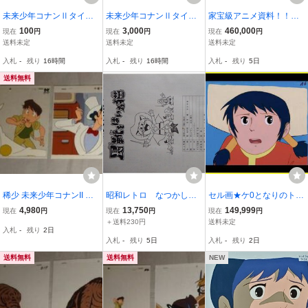
未来少年コナンⅡタイガ
未来少年コナンⅡタイガ
家宝級アニメ資料！！
アドベンチャー 18805-01
アドベンチャー[OP] 2031
「未来少年コナン」 ぐ
100
3,000
460,000
現在
円
現在
円
現在
円
(681)
2-07(5567)
ったりしてボロボロにな
送料未定
送料未定
送料未定
って横たわる、ダイス船
入札
-
残り
16時間
入札
-
残り
16時間
入札
-
残り
5日
長◇まぼろしの宮崎駿監
督直筆レイアウトです④
送料無料
稀少 未来少年コナンII タ
昭和レトロ なつかしの
セル画★ケ0となりのトト
イガアドベンチャー セル
東映動画アニメ◇宮崎駿
ロ魔女の宅急便風の谷の
4,980
13,750
149,999
現在
円
現在
円
現在
円
画 2枚 セット タイガ 紳士
さん参加作品「長靴をは
ナウシカ天空の城ラピュ
＋送料230円
送料未定
入札
-
残り
2日
いた猫」 公式作品資料
タ千と千尋の神隠し紅の
入札
-
残り
5日
入札
-
残り
2日
集です
豚の宮崎駿TV初監督作品
未来少年コナン
送料無料
送料無料
NEW