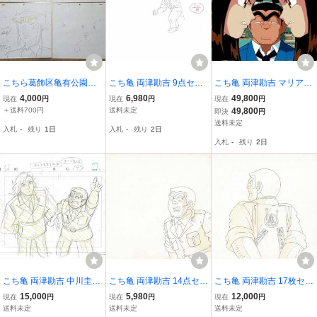
こちら葛飾区亀有公園前
こち亀 両津勘吉 9点セッ
こち亀 両津勘吉 マリア
派出所 動画 原画
ト 動画 原画 ラフ画 作画
(麻里愛) セル画 背景画 秋
4,000
6,980
49,800
現在
円
現在
円
現在
円
記録 セル画 秋本治 週刊
本治 週刊少年ジャンプ こ
＋送料700円
送料未定
49,800
即決
円
少年ジャンプ こちら葛飾
ちら葛飾区亀有公園前派
送料未定
入札
-
残り
1日
入札
-
残り
2日
区亀有公園前派出所 【A2
出所【A1056】
入札
-
残り
2日
98】
こち亀 両津勘吉 中川圭一
こち亀 両津勘吉 14点セッ
こち亀 両津勘吉 17枚セッ
34点セット 動画 原画 ラ
ト 動画 原画 ラフ画 秋本
ト 動画 原画 ラフ画 作画
15,000
5,980
12,000
現在
円
現在
円
現在
円
フ画 作画記録 秋本治 週
治 週刊少年ジャンプ こち
記録 秋本治 週刊少年ジャ
送料未定
送料未定
送料未定