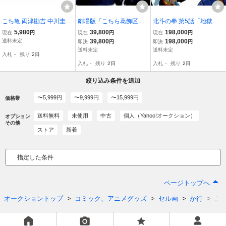
こち亀 両津勘吉 中川圭一
劇場版「こちら葛飾区亀
北斗の拳 第5話「地獄に
12点セット 動画 原画 ラ
有公園前派出所 THE MO
咲くか愛の炎・おまえは
5,980
39,800
198,000
現在
円
現在
円
現在
円
フ画 作画記録 秋本治 週
VIE」両津勘吉 セル画 動
もう死んでいる!!」ケンシ
送料未定
39,800
198,000
即決
円
即決
円
刊少年ジャンプ こちら葛
画 原画 背景画 秋本治 週
ロウ ユリア 大判 セル画
送料未定
送料未定
入札
-
残り
2日
飾区亀有公園前派出所 セ
刊少年ジャンプ こち亀 東
武論尊 原哲夫 週刊少年ジ
入札
-
残り
2日
入札
-
残り
2日
ル画【A669】
宝【A370】
ャンプ【A214】
絞り込み条件を追加
〜5,999円
〜9,999円
〜15,999円
価格帯
送料無料
未使用
中古
個人（Yahoo!オークション）
オプション
その他
ストア
新着
指定した条件
ページトップへ
オークショントップ
コミック、アニメグッズ
セル画
か行
こ