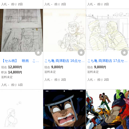
刊少年ジャンプ こちら葛
ら葛飾区亀有公園前派出
ンプ こちら葛飾区亀有公
入札
-
残り
2日
入札
-
残り
2日
入札
-
残り
2日
飾区亀有公園前派出所 セ
所 セル画 アニメ【A75
園前派出所 セル画 アニメ
ル画【A460】
8】
【A186】
【セル画】 映画 こち
こち亀 両津勘吉 16点セッ
こち亀 両津勘吉 17点セッ
ら葛飾区亀有公園前派
ト 動画 原画 ラフ画 秋本
ト 動画 原画 ラフ画 秋本
12,800
9,800
9,800
現在
円
現在
円
現在
円
動画３枚セット
治 週刊少年ジャンプ こち
治 週刊少年ジャンプ こち
14,800
送料未定
送料未定
即決
円
ら葛飾区亀有公園前派出
ら葛飾区亀有公園前派出
送料未定
入札
-
残り
2日
入札
-
残り
2日
所 セル画【A545】
所 セル画【A570】
入札
-
残り
1日