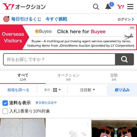
i
毎日引けるくじ 今すぐ挑戦
ログイン
すべて
オークション
定額
12件
9件
3件
相場を調べる
注目順
絞り込み
表示：
送料を表示
東京都を設定中
入札1番乗り10%対象