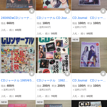
2404ND●CDジャーナル
CDジャーナル CD Journa
CD Journal CDジャーナ
2019.2-3●表紙 純烈/藤あ
l 巻頭特集 ℃-ute キュート
ル 2022年夏号 表紙:高
660
180
100
100
現在
円
現在
円
現在
円
即決
円
や子×m.c.A・T/ジャニー
和田彩花（スマイレー
野洸・松田昇太・永島龍
＋送料390円
＋送料170円
入札
-
残り
6時間
ズWEST/モーニング
ジ） ニールヤング
之介・OCHA NORMA
入札
-
残り
5時間
入札
-
残り
9時間
娘。’19/植田圭輔/水江建
モーニング娘。’22 アン
太/佐々木喜英
ジュルム け610
NEW
CDジャーナル 1995年5月
CDジャーナル 1992年3
CD Journal CDジャーナ
号 わたしのこの一枚 有名
月号 原信夫 内田裕也
ル 2022年冬号 表紙:舞
400
200
200
100
100
現在
円
現在
円
即決
円
現在
円
即決
円
人184人が語る
'91年特選オーディオコン
台『刀剣乱舞』 和田琢磨
＋送料185円
＋送料230円
＋送料170円
ポーネンツ
(歌仙兼定)・七海ひろき
入札
-
残り
8時間
入札
-
残り
7時間
入札
-
残り
9時間
小山百代 三森すずこ
け612
NEW
NEW