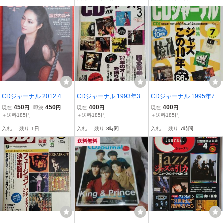
白石 聖 SnowMan ●匿名
型”指揮者たち/20世紀の1
配送
00人：山口百恵
CDジャーナル 2012 4月
CDジャーナル 1993年3月
CDジャーナル 1995年7月
諏訪内晶子 真野恵里菜 Ja
号 踊る音楽65枚
号 ジャズこの10年 アルバ
450
450
400
400
現在
円
即決
円
現在
円
現在
円
mes Iha エスペランサ 安
ム86選
＋送料185円
＋送料185円
＋送料185円
藤裕子
入札
-
残り
1日
入札
-
残り
8時間
入札
-
残り
7時間
送料無料