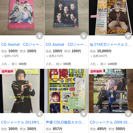
CD Journal CDジャーナ
CD Journal CDジャーナ
Ig-274/CDジャーナル 200
ル 2019年4月号 表紙:
ル 2019年2・3月号 表
0年5月号 ジョン・レノン
100
100
100
100
10,000
現在
円
即決
円
現在
円
即決
円
現在
円
King＆Prince・TEAM SH
紙:純烈・藤あや子 m.c.
の100枚 音楽雑誌/L8/808
＋送料170円
＋送料170円
＋送料360円
ACHI カントリー・ガー
A・T ジャニーズWEST
04
入札
-
残り
9時間
入札
-
残り
9時間
入札
-
残り
18時間
ルズ 大森靖子 道重さ
モーニング娘。’19 Ju
ゆみ 下野紘 け596
ice＝Juice け598
送料無料
送料無料
CDジャーナル 2013年11
声優 CDLD徹底カタログ
CDジャーナル 2009.10
月号■ポール・マッカート
1986～96 別冊CDジャー
徹底検証！ビートルズの
300
300
857
495
500
現在
円
即決
円
現在
円
現在
円
即決
円
ニー■雪村いづみ■譜久村
ナル 平成8年 1996年発行
リマスター盤