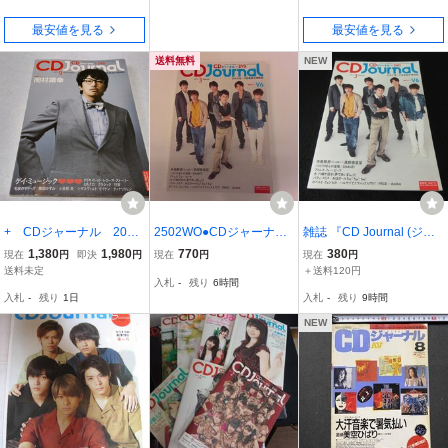
の）
最安値を見る
最安値を見る
送料無料
NEW
+ CDジャーナル 2011
2502WO●CDジャーナル+
雑誌 『CD Journal (ジャ
年9月号 ]岡村靖幸/ゲ
DVD 2013.3●V6 坂本昌行
ーナル) 2013年3月号』 ■
1,380
1,980
770
380
現在
円
即決
円
現在
円
現在
円
イ・ミュージック/楳図か
長野博 井ノ原快彦 森田剛
送120円 表紙＆巻頭：V
送料未定
＋送料120円
入札
-
残り
6時間
ずお/毛皮のマリーズ ※
三宅健 岡田准一/矢島舞美
6 真野恵里菜×矢島舞美
入札
-
残り
1日
入札
-
残り
9時間
管理番号 pa7183
(℃-ute)×真野恵里菜
(℃-ute) 他○
NEW