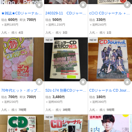
★雑誌★CDジャーナル
240329-11 CDジャーナ
c◎◎ CDジャーナル ＋A
2019年 夏号★King & Prin
ル（他8冊セット） 201
V 1989年8月号 追悼・
600
700
500
330
現在
円
即決
円
現在
円
現在
円
ce/キンプリ/平野紫耀/岸
1年8月1日発行
美空ひばり / K21
＋送料185円
＋送料1,230円
＋送料240円
優太
入札
-
残り
4日
入札
-
残り
3日
入札
-
残り
1日
NEW
NEW
70年代ヒット・ポップス
S2c-174 別冊CDジャーナ
CDジャーナル CD Journa
CDガイド ポップ・ク
ル ポピュラーCD総カタ
l 巻頭特集 Berrys工房 ベ
700
700
3,480
180
現在
円
即決
円
現在
円
現在
円
ラシック 音楽之友
ログ 96年版 上期 1995年
リーズ工房 矢島舞美（℃-
＋送料230円
＋送料600円
＋送料390円
社 1995年11月 ムック
12月25日発行 ジャズ&フ
ute） ピンクフロイド
入札
-
残り
7時間
入札
-
残り
3時間
入札
-
残り
5時間
本
ュージョン ロック&ポッ
プス
NEW
送料無料