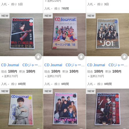
＋送料228円
入札
-
残り
1日
入札
-
残り
3日
聖／生田衣梨奈（モーニ
【K264367】260727
入札
-
残り
7時間
ング娘。）／福田花音
（スマイレージ）
NEW
NEW
NEW
CD Journal CDジャーナ
CD Journal CDジャーナ
CD Journal CDジャーナ
ル 2021年冬号 表紙:舞
ル 2018年11月号 表
ル 2020年秋号 表紙:J
100
100
100
100
100
100
現在
円
即決
円
現在
円
即決
円
現在
円
即決
円
台『刀剣乱舞』 松田凌(加
紙:モーニング娘。’18・ア
O1・西山宏太朗 アンジ
＋送料170円
＋送料170円
＋送料170円
州清光)・モーニング
ンジュルム 立石俊樹
ュルム つばきファクト
入札
-
残り
8時間
入札
-
残り
9時間
入札
-
残り
9時間
娘。’20 鞘師里保 般
高崎翔太 青木瞭 武藤
リー 工藤晴香 Kaede
若 け608
賢人 け597
(Negico) け603
NEW
NEW
NEW