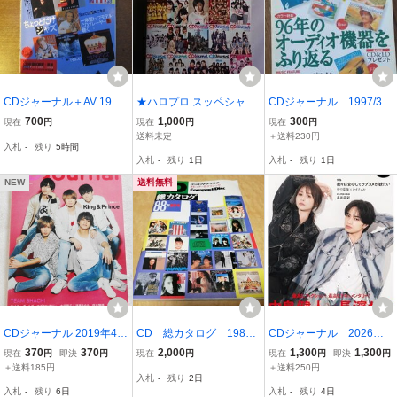
CDジャーナル＋AV 1988.
★ハロプロ スッペシャ～
CDジャーナル 1997/3
7●山下久美子/TOTO/スタ
ル/ハロー!プロジェクト×
700
1,000
300
現在
円
現在
円
現在
円
イルカウンシル
CDジャーナルの全インタ
送料未定
＋送料230円
入札
-
残り
5時間
ビューを集めちゃいまし
入札
-
残り
1日
入札
-
残り
1日
た!★初版★モーニング
娘。 アンジュルム
NEW
送料無料
CDジャーナル 2019年4月
CD 総カタログ 1988
CDジャーナル 2026年8
号 『 表紙&特集 King & Pr
年 夏季号 音楽出版
月号 夏号 【表紙＆巻
370
370
2,000
1,300
1,300
現在
円
即決
円
現在
円
現在
円
即決
円
ince 』
社 コンパクトディスク
頭】中島健人＆長濱ね
＋送料185円
＋送料250円
入札
-
残り
2日
グループ
る 【W表紙】ano（あ
入札
-
残り
6日
入札
-
残り
4日