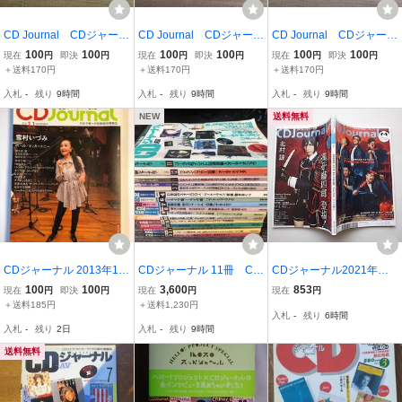
CD Journal CDジャーナ
CD Journal CDジャーナ
CD Journal CDジャーナ
ル 2021年秋号 表紙:内
ル 2019年秋号 表紙:ジ
ル 2021年春号 表紙:舞
100
100
100
100
100
100
現在
円
即決
円
現在
円
即決
円
現在
円
即決
円
田雄馬・ハロプロ研修生
ャニーズWEST・山口洋
台『刀剣乱舞』 北村諒(薬
＋送料170円
＋送料170円
＋送料170円
ユニット つばきファク
佑 BEYOOOOONDS
研藤四郎)・Produce Pan
入札
-
残り
9時間
入札
-
残り
9時間
入札
-
残り
9時間
トリー 上原ひろみ 鞘
アンジュルム 鈴木愛
das モーニング娘。’21
師里保 け607
理 下野紘 ZOC け60
け605
NEW
送料無料
0
CDジャーナル 2013年11
CDジャーナル 11冊 CD
CDジャーナル2021年春
月号
ジャーナル＋AV 5冊 19
号【表紙&巻頭】舞台『刀
100
100
3,600
853
現在
円
即決
円
現在
円
現在
円
94年・1995年 音楽 新
剣乱舞』より薬研藤四郎
＋送料185円
＋送料1,230円
入札
-
残り
6時間
譜速報＆ガイド 書籍
(北村 諒)
入札
-
残り
2日
入札
-
残り
9時間
雑誌 USED
送料無料