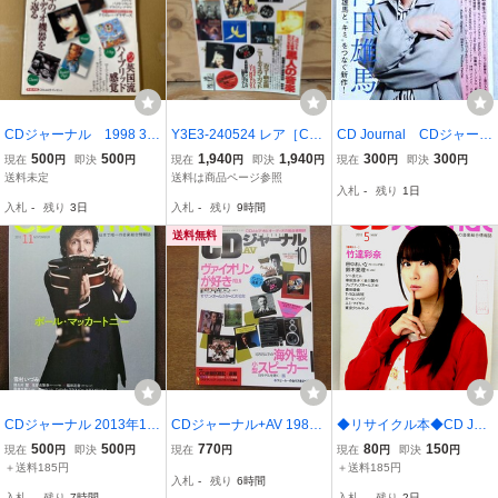
CDジャーナル 1998 3
Y3E3-240524 レア［CD
CD Journal CDジャーナ
月 雑誌 再ナナリスト
ジャーナル＋AV 1993年1
ル 2021年秋号 内田雄
500
500
1,940
1,940
300
300
現在
円
即決
円
現在
円
即決
円
現在
円
即決
円
月 黒人の音楽 ニューディ
馬・ハロプロ研修生ユニ
送料未定
送料は商品ページ参照
入札
-
残り
1日
スクガイド 音楽出版社］
ット
入札
-
残り
3日
入札
-
残り
9時間
ボーイズⅡメン
送料無料
CDジャーナル 2013年11
CDジャーナル+AV 1988.
◆リサイクル本◆CD Jou
月号 ポール・マッカート
10●久保田利伸/大貫妙子/
rnal [ジャーナル] 2013年5
500
500
770
80
150
現在
円
即決
円
現在
円
現在
円
即決
円
ニー 雪村いづみ 譜久村聖
永井真理子/ピーター・セ
月号 ◆音楽出版社
＋送料185円
＋送料185円
入札
-
残り
6時間
生田衣梨奈 福田花音 Negi
テラ/ボン・ジョヴィ/サザ
入札
-
残り
7時間
入札
-
残り
2日