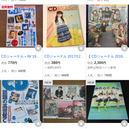
cco チームしゃちほこ
ン・オールスターズ
送料無料
CDジャーナル＋AV 1992.
CDジャーナル 2017/12
【 CDジャーナル 2016年
8●キャロル・ロール/マリ
竹達彩奈/GANG PARAD
3月号 】表紙/巻頭カラー
770
380
2,300
現在
円
現在
円
現在
円
ーザ・モンチ/寺田恵子/パ
E/譜久村聖×工藤遥(モー
特集：BiSH
＋送料185円
送料は商品ページ参照
入札
-
残り
6時間
ット・メセニー/前橋汀子/
ニング娘。'17)」 小澤廉/
入札
-
残り
9時間
入札
-
残り
7時間
淡谷のり子/ゴンチチ/城之
阿久津仁愛
内ミサ
NEW
NEW