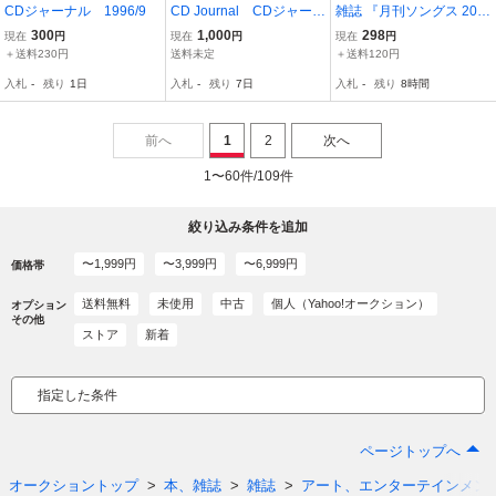
CDジャーナル 1996/9
CD Journal CDジャーナ
雑誌 『月刊ソングス 201
ル 2014年～2016年 Berry
6年 6月号』 ■送120円
300
1,000
298
現在
円
現在
円
現在
円
z工房 ピンクフロイド BiS
Hey! Say! JUMP ジャニー
＋送料230円
送料未定
＋送料120円
H エスペランサ 堂本剛 ア
ズ野球大会 他○
入札
-
残り
1日
入札
-
残り
7日
入札
-
残り
8時間
ンジュルム こぶしファク
トリー
前へ
1
2
次へ
1〜60件/109件
絞り込み条件を追加
〜1,999円
〜3,999円
〜6,999円
価格帯
送料無料
未使用
中古
個人（Yahoo!オークション）
オプション
その他
ストア
新着
指定した条件
ページトップへ
オークショントップ
本、雑誌
雑誌
アート、エンターテインメン