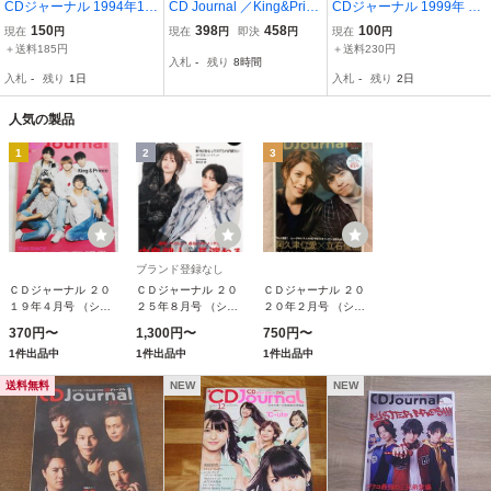
CDジャーナル 1994年11
CD Journal ／King&Princ
CDジャーナル 1999年 4
月号 フュージョン～コン
e
月号
150
398
458
100
現在
円
現在
円
即決
円
現在
円
テンポラリー・ジャズ～
＋送料185円
＋送料230円
入札
-
残り
8時間
決定盤60hyou
入札
-
残り
1日
入札
-
残り
2日
人気の製品
1
2
3
ブランド登録なし
ＣＤジャーナル ２０
ＣＤジャーナル ２０
ＣＤジャーナル ２０
１９年４月号 （シー
２５年８月号 （シー
２０年２月号 （シー
ディージャ）
ディージャ）
ディージャ）
370円〜
1,300円〜
750円〜
1件出品中
1件出品中
1件出品中
送料無料
NEW
NEW