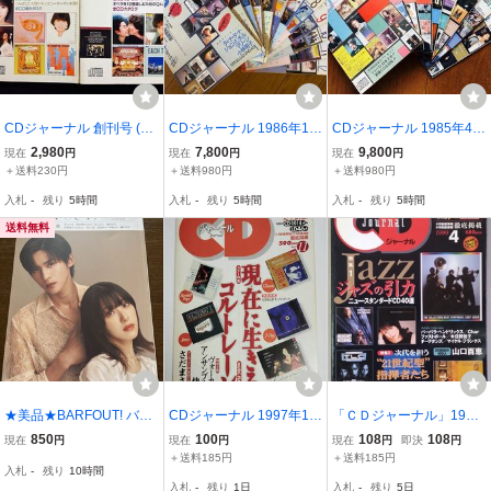
CDジャーナル 創刊号 (Vo
CDジャーナル 1986年1月
CDジャーナル 1985年4月
l.1 84年1月2月) 創刊２号
号〜12月号 12冊セット
号〜12月号 9冊セット 音
2,980
7,800
9,800
現在
円
現在
円
現在
円
(Vol.2 84年3月4月) 2冊セ
音楽出版社
楽出版社
＋送料230円
＋送料980円
＋送料980円
ット 音楽出版社
入札
-
残り
5時間
入札
-
残り
5時間
入札
-
残り
5時間
送料無料
★美品★BARFOUT! バァ
CDジャーナル 1997年11
「ＣＤジャーナル」1999
フアウト! 2026年2月号 F
月号 現在に生きるコルト
年4月号 ※ジャズの引力
850
100
108
108
現在
円
現在
円
現在
円
即決
円
EBRUARY 2026 VOLUM
レーン
ニュー・スタンダードCD
＋送料185円
＋送料185円
入札
-
残り
10時間
E 365 浜辺美波×目黒 蓮
40選/次代を担う“21世紀
入札
-
残り
1日
入札
-
残り
5日