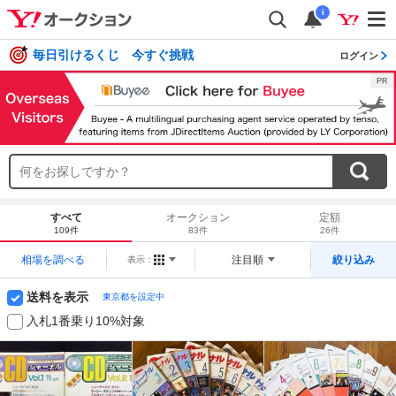
i
毎日引けるくじ 今すぐ挑戦
ログイン
すべて
オークション
定額
109件
83件
26件
相場を調べる
注目順
絞り込み
表示：
送料を表示
東京都を設定中
入札1番乗り10%対象