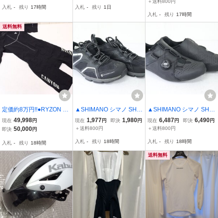
＋送料800円
入札
-
残り
17時間
入札
-
残り
1日
◆HL580022◆
グシューズ 未使用品
入札
-
残り
17時間
送料無料
定価約8万円!!●RYZON C
▲SHIMANO シマノ SH-C
▲SHIMANO シマノ SH-R
ANYON キャニオン MYT
T40L EU42 サイズ26.5c
C300M L01 E EU41 サイ
49,998
1,977
1,980
6,487
6,490
現在
円
現在
円
即決
円
現在
円
即決
円
H SERIES ATHLETE FITT
m MTB ビンディングシュ
ズ25.8cm ROAD ビンデ
50,000
＋送料800円
＋送料800円
即決
円
ED トライアスロンスーツ
ーズ
ィングシューズ 美品
入札
-
残り
18時間
入札
-
残り
18時間
入札
-
残り
18時間
ワンピースジャージ Sサ
イズ 超美品
送料無料