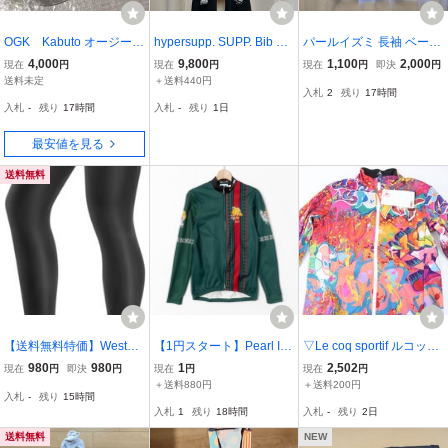
OGK Kabuto オージーケ
hypersupp. SUPP. Bib Sh
パールイズミ 長袖 ベース
ーカブト エアロ R1
orts メンズ ビブショーツ
レイヤー アンダーウェア
4,000
9,800
1,100
2,000
現在
円
現在
円
現在
円
即決
円
ブラック サイクルウェア
ホワイト
送料未定
＋送料440円
入札
2
残り
17時間
入札
-
残り
17時間
入札
-
残り
1日
最安値を見る
送料無料
【送料無料特価】WestBik
【1円スタート】Pearl Izu
▽Le coq sportif ルコック
ing アイスシルクレッグカ
mi パールイズミ 裏起毛ジ
スポルティフ ストリート
980
980
1
2,502
現在
円
即決
円
現在
円
現在
円
バー Mサイズ 新品未使
ップアップジャケット L
アート サーモジャージ 長
＋送料880円
＋送料200円
入札
-
残り
15時間
用《速乾冷却/UVカット/
サイズ ポリ100% グリー
袖 QCWOGC66 Mサイズ
入札
1
残り
18時間
入札
-
残り
2日
簡易パッケージ》
ン レッド メンズ サイク
未使用
リング 日本製
送料無料
NEW