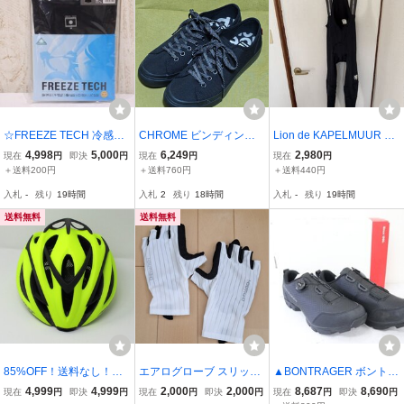
☆FREEZE TECH 冷感メ
CHROME ビンディング
Lion de KAPELMUUR リ
ッシュシャツ ノースリー
シューズ 27cm 9
オン・ド・カペルミュー
4,998
5,000
6,249
2,980
現在
円
即決
円
現在
円
現在
円
ブ クルーネック Mサイズ
ル ビブタイツ Lサイズ ブ
＋送料200円
＋送料760円
＋送料440円
未使用品
ラック 夏用
入札
-
残り
19時間
入札
2
残り
18時間
入札
-
残り
19時間
送料無料
送料無料
85%OFF！送料なし！！
エアログローブ スリップ
▲BONTRAGER ボントレ
◆RUDYPROJECT◆RA
オン フィット ハーフフィ
ガー Evoke EU41 サイズ
4,999
4,999
2,000
2,000
8,687
8,690
現在
円
即決
円
現在
円
即決
円
現在
円
即決
円
CE MASTER ヘルメット
ンガー ホワイト L
26.3cm MTB ビンディン