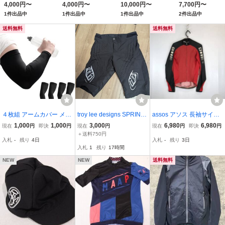
4,000円〜
4,000円〜
10,000円〜
7,700円〜
レッチサイクルショー
イト オーバーシェル
61cm) ヘルメット
SPDビンディングシ
1件出品中
1件出品中
1件出品中
2件出品中
トパンツ カーキ S
モデル トライアスロ
ューズ
ン ヘルメット 自転車
送料無料
送料無料
４枚組 アームカバー メン
troy lee designs SPRINT
assos アソス 長袖サイク
ズ 【-5°凉爽触感】 uv手
ハーフパンツ 30インチ ト
ルジャージ レッド ブラッ
1,000
1,000
3,000
6,980
6,980
現在
円
即決
円
現在
円
現在
円
即決
円
袋 腕カバー 冷感 無地吸
ロイリー MTB 使用少ない
ク Sサイズ
＋送料750円
入札
-
残り
4日
入札
-
残り
3日
汗速乾 滑り止め UPF50+
入札
1
残り
17時間
UV対策日焼け止
NEW
NEW
送料無料