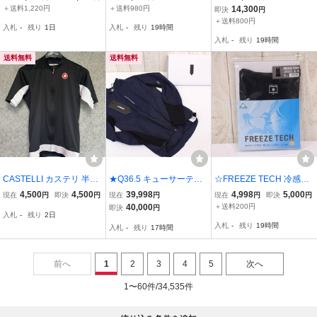
ディングシューズ PD-M5
8cm 未使用品
＋送料1,220円
＋送料980円
14,300
即決
円
20 ペダル付き 中古 Y115
＋送料800円
入札
-
残り
1日
入札
-
残り
19時間
19505
入札
-
残り
19時間
送料無料
送料無料
CASTELLI カステリ 半袖
★Q36.5 キューサーティ
☆FREEZE TECH 冷感メ
サイクルジャージ ブラッ
ーシックスポイントファ
ッシュシャツ ノースリー
4,500
4,500
39,998
4,998
5,000
現在
円
即決
円
現在
円
現在
円
即決
円
ク ホワイト メンズ ハン
イブ DOTTORE HYBRID
ブ クルーネック Mサイズ
40,000
＋送料200円
即決
円
入札
-
残り
2日
ガリー製
QUE 045P.052.S 長袖ジ
未使用品
入札
-
残り
19時間
入札
-
残り
17時間
ャージ Sサイズ 未使用品
前へ
1
2
3
4
5
次へ
1〜60件/34,535件