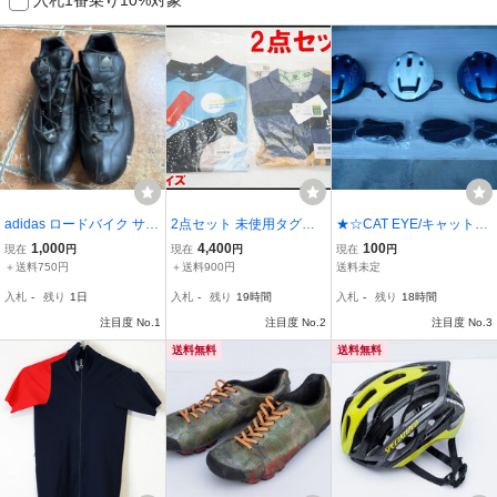
adidas ロードバイク サイ
2点セット 未使用タグ付
★☆CAT EYE/キャットア
クルシューズ SUPER-PR
き SUNVOLT サイクルジ
イ Lサイズサイクルヘル
1,000
4,400
100
現在
円
現在
円
現在
円
O CLASSIC ビンディング
ャージ Mサイズ ワールド
メット ブルー2点 ホワイ
＋送料750円
＋送料900円
送料未定
シューズ ブラック
サイクル 和柄 宙鯨 柴田
ト1点 合計3点中古品☆★
入札
-
残り
1日
入札
-
残り
19時間
入札
-
残り
18時間
さん 自転車で散歩です
注目度 No.1
か？ サンボルト
注目度 No.2
注目度 No.3
送料無料
送料無料