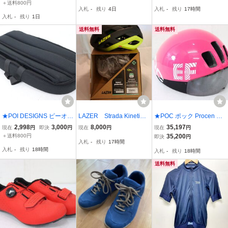
イズ
ブラック
＋送料800円
入札
-
残り
4日
入札
-
残り
17時間
入札
-
残り
1日
送料無料
送料無料
★POI DESIGNS ピーオー
LAZER Strada KinetiCo
★POC ポック Procen Air
アイデザイン CASQUE
re AF ヘルメット レー
ヘルメット Mサイズ 54-5
2,998
3,000
8,000
35,197
現在
円
即決
円
現在
円
現在
円
カスク Lサイズ 美品
ザー レイザー KC
9cm 美品
＋送料800円
35,200
即決
円
入札
-
残り
17時間
入札
-
残り
18時間
入札
-
残り
18時間
送料無料