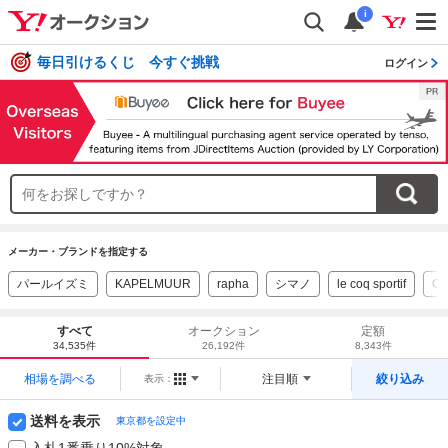
i
毎日引けるくじ 今すぐ挑戦
ログイン
メーカー・ブランドを指定する
パールイズミ
KAPELMUUR
rapha
シマノ
le coq sportif
Cas
すべて
オークション
定額
34,535件
26,192件
8,343件
相場を調べる
注目順
絞り込み
表示：
送料を表示
東京都を設定中
入札1番乗り10%対象