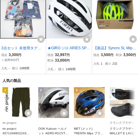
3点セット 未使用タグ付
★GIRO ジロ ARIES SPH
【新品】Syncro SL Mips
き サイクルウェア メンズ
ERICAL MIPS ヘルメット
SAFETY YELLOW Mサイ
3,300
32,997
3,500
3,500
現在
円
現在
円
現在
円
即決
円
Mサイズ パールイズミ ス
Mサイズ 55-59cm 美品
ズ ヘルメット 自転
＋送料900円
33,000
即決
円
入札
1
残り
2日
バル360コラボ オンヨネ
車 ロードバイク
入札
-
残り
18時間
入札
-
残り
19時間
BKJ92136 ネイビー ブラ
ックサンダー
人気の製品
1
2
3
4
rin project
クランクブラザーズ
rin project
OGK Kabuto ヘルメ
MET (メット)
クランクブラザーズ
4571349802243
ット AERO-R1CVTR
TRENTA Mips ブラッ
MALLET E LACE
125686 no3015 スト
エアロ R1 パールホワ
ク/ブルー L (58-
（マレットEレース