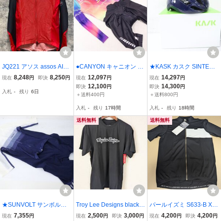
JQ221 アソス assos AIR
●CANYON キャニオン S
★KASK カスク SINTESI
BLOCK 799 長袖 サイク
RAM ウィメンズ ワンピ
ヘルメット Lサイズ 59-6
8,248
8,250
12,097
14,297
現在
円
即決
円
現在
円
現在
円
ルジャージ M 赤黒 防風
ースジャージ Mサイズ 美
2cm 未使用品
12,100
14,300
即決
円
即決
円
入札
-
残り
6日
品
＋送料400円
＋送料800円
入札
-
残り
17時間
入札
-
残り
18時間
送料無料
送料無料
★SUNVOLT サンボルト
Troy Lee Designs black T
パールイズミ S633-B XL
ワンピースジャージ Lサ
Mサイズ新品未使用
スプリットジャージ 半袖
7,355
2,500
3,000
4,200
4,200
現在
円
現在
円
即決
円
現在
円
即決
円