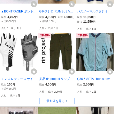
▲BONTRAGER ボントレ
GIRO ジロ RUMBLE VR
パスノーマルスタジオ PA
ガー CIRCUIT ROAD EU
SPD対応 サイクリングシ
S NORMAL STUDIOS メ
3,492
4,900
6,500
11,550
現在
円
現在
円
即決
円
現在
円
41 サイズ26.3cm ROAD/
ューズ ネイビー
カニズム半袖ジャージ M
＋送料800円
＋送料1,100円
11,550
即決
円
MTB兼用 ビンディングシ
ECHANISM JERSEY Lサ
入札
1
残り
1日
入札
-
残り
1日
入札
-
残り
6日
ューズ 美品
イズ ネイビー【値下げ】
送料無料
送料無料
メンズ レディース サイク
美品 rin project リンプロ
Q36.5 SETA short sleeve
リンググローブ 衝撃吸収
ジェクト ストレッチサイ
jersey Sサイズ
100
4,000
2,500
現在
円
現在
円
現在
円
ジェルパッド付
クルショートパンツ 7分
＋送料180円
入札
-
残り
20時間
入札
-
残り
1日
丈 カーゴ ショーツ サイ
入札
-
残り
1日
ズS カーキ 3015 自転車
最安値を見る
サイクリング