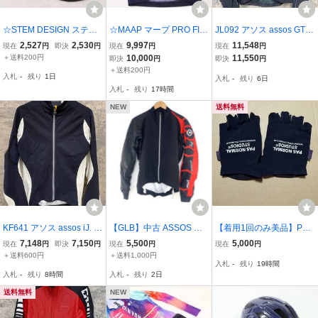
☆STEM DESIGN ステム
☆MAAP マープ PRO FIT
JL092 アソス assos GT A
デザイン サイクルキャッ
JERSEY プロフィット 半
SSOS KOENIGSHAUBE
2,527
2,530
9,997
11,548
現在
円
即決
円
現在
円
現在
円
プ 超美品
袖ジャージ XSサイズ 超
JACKET 長袖 サイクルジ
＋送料200円
10,000
11,550
即決
円
即決
円
美品
ャケット 黒 S
＋送料200円
入札
-
残り
1日
入札
-
残り
6日
入札
-
残り
17時間
NEW
送料無料
KF641 アソス assos iJ. h
【GLB】中古 ASSOS MIL
【着用1回のみ美品】PAS
abu5 長袖 サイクルジャ
LE JACKET EV07 サイク
NORMAL STUDIOS Logo
7,148
7,150
5,500
5,000
現在
円
即決
円
現在
円
現在
円
ージ 白 黒 S
ルジャージ 長袖 サイズ
Race Mitts Mサイズ
＋送料600円
＋送料1,000円
入札
-
残り
19時間
S.,
入札
-
残り
8時間
入札
-
残り
2日
送料無料
NEW