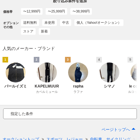
絞り込み条件を追加
〜12,999円
〜25,999円
〜38,999円
価格帯
送料無料
未使用
中古
個人（Yahoo!オークション）
オプション
その他
ストア
新着
人気のメーカー・ブランド
1
2
3
4
5
パールイズミ
KAPELMUUR
rapha
シマノ
le coq
カペルミュール
ラファ
ルコッ
指定した条件
ページトップへ
オークショントップ
スポーツ、レジャー
自転車、サイクリング