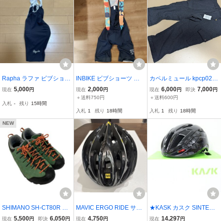
Rapha ラファ ビブショー
INBIKE ビブショーツ サ
カペルミュール kpcp026
ツ ネイビー メンズ
イクルパンツ ネイビー メ
M クロップドニットパン
5,000
2,000
6,000
7,000
現在
円
現在
円
現在
円
即決
円
ンズ
ツ メランジグレー
＋送料750円
＋送料600円
入札
-
残り
15時間
入札
1
残り
18時間
入札
1
残り
18時間
NEW
SHIMANO SH-CT80R GR
MAVIC ERGO RIDE サイ
★KASK カスク SINTESI
EEN/ORANGE SPD ビン
ズL
ヘルメット Mサイズ 52-5
5,500
6,050
4,750
14,297
現在
円
即決
円
現在
円
現在
円