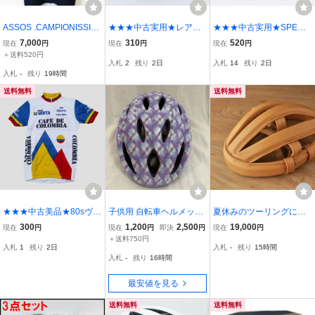
ASSOS .CAMPIONISSIM
★★★中古実用★レア限
★★★中古実用★SPECIA
O EVO 7 アソス カンピ
定品★GIROジロ★Empir
LIZED スペシャライズド
7,000
310
520
現在
円
現在
円
現在
円
オニッシモ エヴォ7 XS
e LTD MTB★★size_43.5
★PREVAIL★size_L-XL(5
＋送料520円
入札
2
残り
2日
入札
14
残り
2日
サイズ 未使用品
★★★
6-64cm)★★★
入札
-
残り
19時間
送料無料
送料無料
★★★中古美品★80sヴィ
子供用 自転車ヘルメット
夏休みのツーリングに
ンテージ★サイクルジャ
パープル チェック柄 キッ
レザーカスク ヘルメット
300
1,200
2,500
19,000
現在
円
現在
円
即決
円
現在
円
ージ★Cafe De Colombia
ズ ジュニア OGK Kabuto
XLサイズ 66cm 本牛革 ラ
＋送料750円
入札
1
残り
2日
入札
-
残り
15時間
カフェドコロンビア★siz
Flip 54〜56cm
イトキャメル elmare ラン
入札
-
残り
16時間
e_L相当★★★
ドナー ロード ピスト
バイク
最安値を見る
送料無料
送料無料