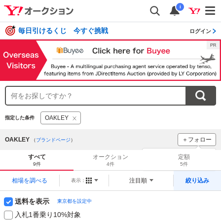
i
毎日引けるくじ 今すぐ挑戦
ログイン
OAKLEY
指定した条件
OAKLEY
＋フォロー
（
ブランドページ
）
ブランドをフォロー
して
すべて
オークション
定額
新着
をチェック！
9件
4件
5件
相場を調べる
注目順
絞り込み
表示：
送料を表示
東京都を設定中
入札1番乗り10%対象