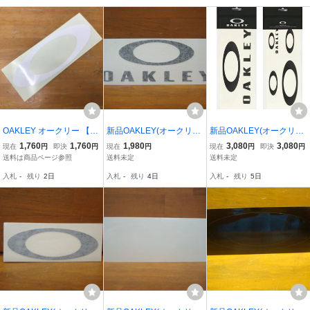
OAKLEY オークリー 【L
新品OAKLEY(オークリー)
新品OAKLEY(オークリー)
OGO STICKER】 20cm
カッティングステッカーF
カッティングLARGE STI
1,760
1,760
1,980
3,080
3,080
現在
円
即決
円
現在
円
現在
円
即決
円
白 新品正規 ステッカー
OUNDATION LOGO STIC
CKER PACK（ラージス
送料は商品ページ参照
送料未定
送料未定
(郵便送料込み)
KER 5.5” カラー：BLACK
テッカーパック）AOO00
入札
-
残り
2日
入札
-
残り
4日
入札
-
残り
5日
(ブラック)
02ET 00007200（カラ
ー：ブラック）