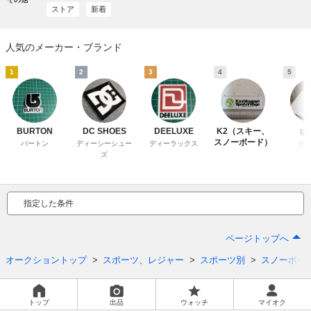
ストア
新着
人気のメーカー・ブランド
1
2
3
4
5
BURTON
DC SHOES
DEELUXE
K2（スキー、
gr
スノーボード）
バートン
ディーシーシュー
ディーラックス
グ
ズ
指定した条件
ページトップへ
オークショントップ
スポーツ、レジャー
スポーツ別
スノーボー
トップ
出品
ウォッチ
マイオク