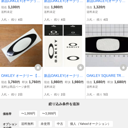
新品OAKLEY(オークリー)
新品OAKLEY(オークリー)
新品OAKLEY(オークリー)
カッティングステッカー0
Oアイコンステッカー カ
Oアイコンステッカー カ
1,100
1,980
1,320
現在
円
現在
円
現在
円
8-721 ICON STICKER 3”
ラー：ホワイト
ラー：ブラック
送料未定
送料未定
送料未定
カラー：BLACK(ブラッ
入札
-
残り
4日
入札
-
残り
4日
入札
-
残り
4日
ク)
OAKLEY オークリー 【L
新品OAKLEY(オークリー)
OAKLEY SQUARE TRAD
OGO STICKER】 11.5cm
カッティングSMALL STI
EMARK ステッカー オー
1,760
1,760
1,980
1,980
1,680
1,680
現在
円
即決
円
現在
円
即決
円
現在
円
即決
円
黒 新品正規 ステッカー
CKER PACK（スモール
クリー スクエア トレード
送料は商品ページ参照
送料未定
送料未定
(郵便送料込み)
ステッカーパック）AOO
マーク ステッカー
入札
-
残り
2日
入札
-
残り
2日
入札
-
残り
5日
0002ET 00007300（カラ
ー：ブラック）
絞り込み条件を追加
〜1,999円
〜3,999円
価格帯
送料無料
未使用
中古
個人（Yahoo!オークション）
オプション
その他