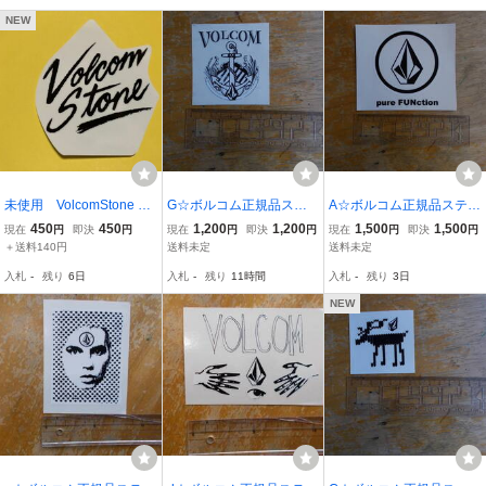
NEW
未使用 VolcomStone ボ
G☆ボルコム正規品ステ
A☆ボルコム正規品ステッ
ルコム ステッカー・シ
ッカーです☆新品未使用
カーです☆新品未使用
450
450
1,200
1,200
1,500
1,500
現在
円
即決
円
現在
円
即決
円
現在
円
即決
円
ール スノーボード ス
＋送料140円
送料未定
送料未定
ノボ アウトドア
入札
-
残り
6日
入札
-
残り
11時間
入札
-
残り
3日
NEW