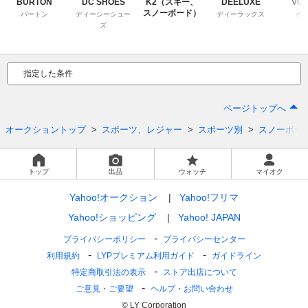
BURTON
DC SHOES
K2（スキー、
DEELUXE
VO
スノーボード）
バートン
ディーシーシュー
ディーラックス
ボ
ズ
指定した条件
ページトップへ
オークショントップ
スポーツ、レジャー
スポーツ別
スノーボー
トップ
出品
ウォッチ
マイオク
Yahoo!オークション
Yahoo!フリマ
Yahoo!ショッピング
Yahoo! JAPAN
プライバシーポリシー
プライバシーセンター
利用規約
LYPプレミアム利用ガイド
ガイドライン
特定商取引法の表示
ストア出店について
ご意見・ご要望
ヘルプ・お問い合わせ
© LY Corporation