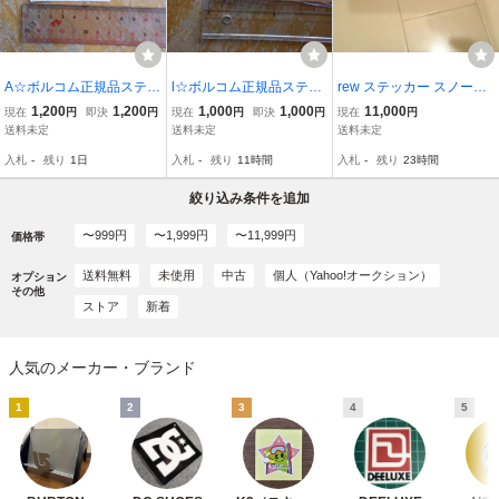
A☆ボルコム正規品ステッ
l☆ボルコム正規品ステッ
rew ステッカー スノーボ
カーです☆新品未使用 ☆
カーです☆新品未使用
ード 限定 大 入手困難 レ
1,200
1,200
1,000
1,000
11,000
現在
円
即決
円
現在
円
即決
円
現在
円
新品
ア 希少
送料未定
送料未定
送料未定
入札
-
残り
1日
入札
-
残り
11時間
入札
-
残り
23時間
絞り込み条件を追加
〜999円
〜1,999円
〜11,999円
価格帯
送料無料
未使用
中古
個人（Yahoo!オークション）
オプション
その他
ストア
新着
人気のメーカー・ブランド
1
2
3
4
5