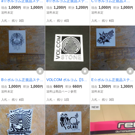
a☆ボルコム正規品ステッ
d☆ボルコム正規品ステッ
C☆ボルコム正規品ステ
カーです☆新品未使用
カーです☆新品未使用
ッカーです☆新品未使用
1,000
1,000
1,200
1,200
1,000
1,000
現在
円
即決
円
現在
円
即決
円
現在
円
即決
円
送料未定
送料未定
送料未定
入札
-
残り
3日
入札
-
残り
4日
入札
-
残り
6日
B☆ボルコム正規品ステッ
VOLCOM ボルコム【STO
E☆ボルコム正規品ステッ
カーです☆新品未使用
NE STICKER】 白/黒 6cm
カーです☆新品未使用
1,000
1,000
660
660
1,300
1,300
現在
円
即決
円
現在
円
即決
円
現在
円
即決
円
新品正規 ステッカー(郵便
送料未定
送料は商品ページ参照
送料未定
送料込み)
入札
-
残り
4日
入札
-
残り
1日
入札
-
残り
3日
NEW