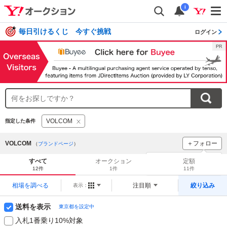
i
毎日引けるくじ 今すぐ挑戦
ログイン
VOLCOM
指定した条件
VOLCOM
＋フォロー
（
ブランドページ
）
ブランドをフォロー
して
すべて
オークション
定額
新着
をチェック！
12件
1件
11件
相場を調べる
注目順
絞り込み
表示：
送料を表示
東京都を設定中
入札1番乗り10%対象