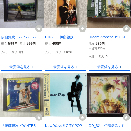
伊藤銀次 ハイパーハイ
CDS 伊藤銀次
Dream Arabesque GINJI I
パー
『涙の理由を』 ARDJ
TO ドリーム・アラベス
599
599
400
680
現在
円
即決
円
現在
円
現在
円
-5003
ク/伊藤銀次 佐野元春 金
＋送料230円
入札
-
残り
1日
入札
-
残り
19時間
子飛鳥 古市コータロー C
入札
-
残り
6日
T32-5450 プロモ 見本 DI
GITAL RECORDING
最安値を見る
最安値を見る
最安値を見る
「伊藤銀次／WINTER W
New Wave系CITY POP重
CD_32】 伊藤銀次 / ドリ