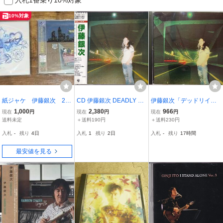
10%対象
紙ジャケ 伊藤銀次 2枚
CD 伊藤銀次 DEADLY D
伊藤銀次「デッドリイ・
セット コレクション整
RIVE デッドリイ・ドライ
ドライブ（DEADLY DRIV
1,000
2,380
966
現在
円
現在
円
現在
円
理
ブ
E）」（A）CD
送料未定
＋送料190円
＋送料230円
入札
-
残り
4日
入札
1
残り
2日
入札
-
残り
17時間
最安値を見る