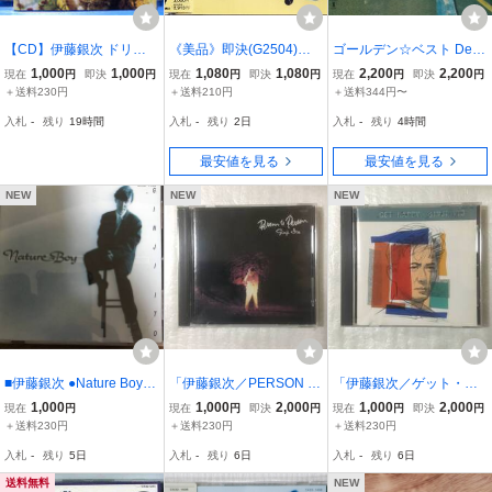
【CD】伊藤銀次 ドリー
《美品》即決(G2504)
ゴールデン☆ベスト Dea
ム・アラベスク GINJI ITO
【伊藤銀次 / 山羊座の
dly Drive 2025 伊藤銀次
1,000
1,000
1,080
1,080
2,200
2,200
現在
円
即決
円
現在
円
即決
円
現在
円
即決
円
DREAM ARABESQUE JP
魂】帯付
＋送料230円
＋送料210円
＋送料344円〜
OP 999
入札
-
残り
19時間
入札
-
残り
2日
入札
-
残り
4時間
最安値を見る
最安値を見る
NEW
NEW
NEW
■伊藤銀次 ●Nature Boy
「伊藤銀次／PERSON T
「伊藤銀次／ゲット・ハ
ネイチャーボーイ◇中古
O PERSON」【中古C
ッピー」【中古CD】［19
1,000
1,000
2,000
1,000
2,000
現在
円
現在
円
即決
円
現在
円
即決
円
CD
D】♪いつでもここにいる
86.8.22リリース］
＋送料230円
＋送料230円
＋送料230円
［1985.9.25リリース］
入札
-
残り
5日
入札
-
残り
6日
入札
-
残り
6日
送料無料
NEW