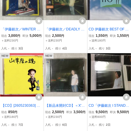
「伊藤銀次／WINTER W
「伊藤銀次／DEADLY D
CD 伊藤銀次 BEST OF B
ONDERLAND」＜クリス
RIVE」J-POPシリーズAO
EST ベスト・オブ・ベス
3,000
5,000
2,500
1,550
1,550
現在
円
即決
円
現在
円
現在
円
即決
円
マスアルバム＞【中古C
R編【新品未開封CD】
ト
＋送料230円
＋送料230円
＋送料180円
D】［1993.8.21リリー
［2001.2.21リリース］
入札
-
残り
3日
入札
-
残り
4日
入札
-
残り
3日
ス］
NEW
NEW
【CD】[2605230363] 伊
【新品未開封CD】＜X'm
CD「伊藤銀次 I STAND A
藤銀次「山羊座の魂」GI
asソング挿入＞伊藤銀次 /
LONE」VOL.1～4セット
850
2,500
3,500
9,500
9,500
現在
円
現在
円
即決
円
現在
円
即決
円
NJI ITOH 盤面良好
ゴールデン・ベスト ♪雪
未開封新品 4枚セット 廃
＋送料180円
＋送料230円
＋送料600円
は空から降ってくる♪［20
盤 限定盤
入札
-
残り
7日
入札
-
残り
6日
入札
-
残り
2日
12.12.12リリース］