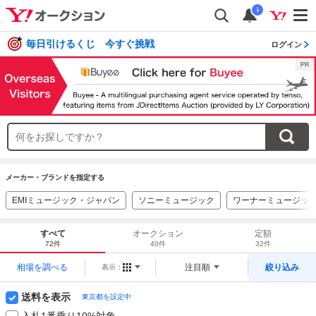
i
毎日引けるくじ 今すぐ挑戦
ログイン
メーカー・ブランドを指定する
EMIミュージック・ジャパン
ソニーミュージック
ワーナーミュージッ
すべて
オークション
定額
72件
40件
32件
相場を調べる
注目順
絞り込み
表示：
送料を表示
東京都を設定中
入札1番乗り10%対象