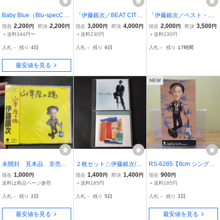
Baby Blue（Blu-specCD
「伊藤銀次／BEAT CIT
「伊藤銀次／ベスト・オ
2） 伊藤銀次
Y」【中古CD】CASABL
ブ・ベスト」＜X'masソ
2,200
2,200
3,000
4,000
2,000
3,500
現在
円
即決
円
現在
円
即決
円
現在
円
即決
円
ANCA3153-15［1984.7.2
ング挿入＞【中古CD】♪T
＋送料344円〜
＋送料230円
＋送料230円
5リリース］
APPIN' and CLAPPIN'［1
入札
-
残り
4日
入札
-
残り
6日
入札
-
残り
17時間
990.7.25リリース］
最安値を見る
NEW
未開封 見本品 非売
２枚セット△伊藤銀次/ネ
RS-6285【8cm シングル
品 山羊座の魂/伊藤銀
イチャー・ボーイ Nature
CD】伊藤銀次 僕達のSu
1,000
1,400
1,400
900
現在
円
現在
円
即決
円
現在
円
次 '12＊147
Boy/ゲット・ハッピー GE
mmer Days / 雨のステラ
送料は商品ページ参照
＋送料185円
＋送料185円
T HAPPY △
Oh stay Stella / GINJI ITO
入札
-
残り
2日
入札
-
残り
5日
入札
-
残り
2日
シティポップ CITY POP /
TODT-2504
最安値を見る
最安値を見る