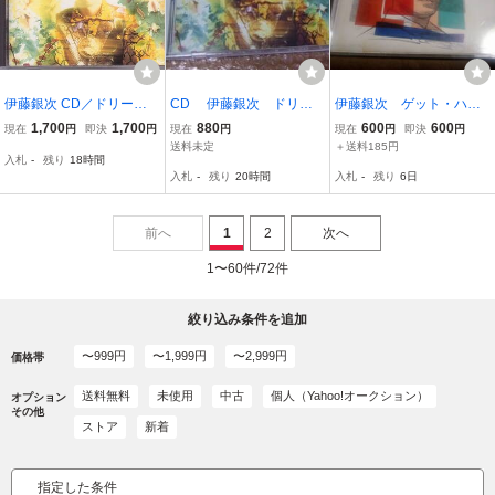
伊藤銀次 CD／ドリー
CD 伊藤銀次 ドリー
伊藤銀次 ゲット・ハッ
ム・アラベスク 1989年 8
ム・アラベスク＋1
ピー
1,700
1,700
880
600
600
現在
円
即決
円
現在
円
現在
円
即決
円
0年代 廃盤
送料未定
＋送料185円
入札
-
残り
18時間
入札
-
残り
20時間
入札
-
残り
6日
前へ
1
2
次へ
1〜60件/72件
絞り込み条件を追加
〜999円
〜1,999円
〜2,999円
価格帯
送料無料
未使用
中古
個人（Yahoo!オークション）
オプション
その他
ストア
新着
指定した条件