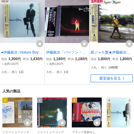
NEW
送料無料
●伊藤銀次 / Nature Boy
伊藤銀次「パーソン・ト
紙ジャケ盤★伊藤銀次★
(CD) VSCD-1726
ゥ・パーソン/Person to P
ハイパー/ハイパー／HYP
1,300
1,430
1,180
1,180
1,800
1,800
現在
円
即決
円
現在
円
即決
円
現在
円
即決
円
erson」
ER/HYPER★完全生産限
＋送料180円
＋送料180円
入札
-
残り
18時間
定盤
入札
-
残り
1日
入札
-
残り
1日
最安値を見る
人気の製品
1
2
3
4
ソニーミュージック
ソニーミュージック
ブランド登録なし