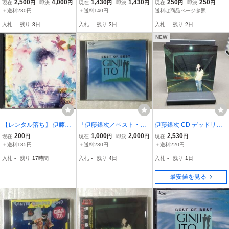
ONDERLAND」＜クリス
要作 伊藤銀次CD『NATU
ーム・アラベスク
2,500
4,000
1,430
1,430
250
250
現在
円
即決
円
現在
円
即決
円
現在
円
即決
円
マスアルバム＞【中古C
RE BOY+4曲』限定紙ジ
＋送料230円
＋送料140円
送料は商品ページ参照
D】［1983.10.21リリー
ャケ 2011年リマスタ
入札
-
残り
3日
入札
-
残り
3日
入札
-
残り
2日
ス］
NEW
【レンタル落ち】 伊藤銀
「伊藤銀次／ベスト・オ
伊藤銀次 CD デッドリ
次 DREAM ARABESQUE
ブ・ベスト」＜X'masソ
イ・ドライブ(紙ジャケッ
200
1,000
2,000
2,530
現在
円
現在
円
即決
円
現在
円
ドリームアラベスク 12th
ング挿入＞【中古CD】♪T
ト仕様)
＋送料185円
＋送料230円
＋送料220円
1986年盤 CT32-5450
APPIN' and CLAPPIN'［1
入札
-
残り
17時間
入札
-
残り
4日
入札
-
残り
1日
990.7.25リリース］
最安値を見る