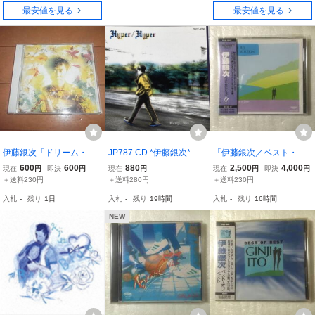
最安値を見る
最安値を見る
伊藤銀次「ドリーム・ア
JP787 CD *伊藤銀次* HY
「伊藤銀次／ベスト・セ
ラベスク+1」佐野元春/加
PER / HYPER +1
レクション 秋・冬編」＜
600
600
880
2,500
4,000
現在
円
即決
円
現在
円
現在
円
即決
円
藤ひさし/古市コータロー/
X'masソング挿入＞【中
＋送料230円
＋送料280円
＋送料230円
帯付/傑作/入手困難/即決
古CD】♪雪は空から降っ
入札
-
残り
1日
入札
-
残り
19時間
入札
-
残り
16時間
てくる［1986.8.1リリー
ス］
NEW