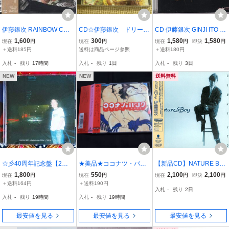
伊藤銀次 RAINBOW CHA
CD☆伊藤銀次 ドリー
CD 伊藤銀次 GINJI ITO I
SER 2019年盤 BZCS-118
ム・アラベスク☆中古
STAND ALONE VOL.3
1,600
300
1,580
1,580
現在
円
現在
円
現在
円
即決
円
4 45周年記念 LIVEから こ
＋送料185円
送料は商品ページ参照
＋送料180円
ぬか雨 DOWN TOWN 収
入札
-
残り
17時間
入札
-
残り
1日
入札
-
残り
3日
録 杉真理 EPO 高野寛 佐
野元春 参加
NEW
NEW
送料無料
☆彡40周年記念盤【2枚
★美品★ココナツ・バン
【新品CD】NATURE BO
組CD】伊藤銀次 / GOLD
ク
Y(紙ジャケット仕様) / 伊
1,800
550
2,100
2,100
現在
円
現在
円
現在
円
即決
円
EN☆BEST 〜40th Annive
藤銀次
＋送料164円
＋送料190円
入札
-
残り
2日
rsary Edition〜 → ココナ
入札
-
残り
19時間
入札
-
残り
19時間
ツ バンク・雨のステラ・
BABY BLUE
最安値を見る
最安値を見る
最安値を見る