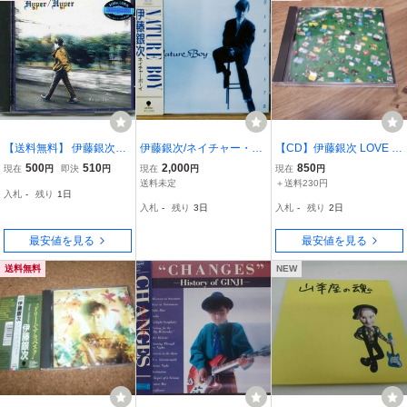
【送料無料】 伊藤銀次
伊藤銀次/ネイチャー・ボ
【CD】伊藤銀次 LOVE P
「ハイパー／ハイパー」
ーイ★角丸帯(3200円 税
ARADE ラブパレード 佐
500
510
2,000
850
現在
円
即決
円
現在
円
現在
円
レンタル落ち
表記なし)★シティポップ
野元春と彼のバンド、
送料未定
＋送料230円
入札
-
残り
1日
ライトメロウ AOR★青山
ザ・ハートランドやGRE
入札
-
残り
3日
入札
-
残り
2日
純 柴山好正 国吉良一 村
AT3の片寄明人ら、豪華
田陽一
なゲストが参加
最安値を見る
最安値を見る
送料無料
NEW