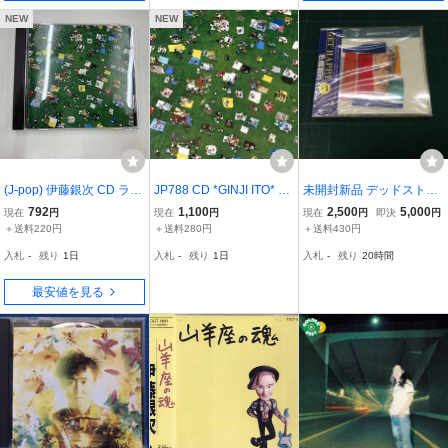
NEW
NEW
(J-pop) 伊藤銀次 CD ラ
JP788 CD *GINJI ITO* LO
未開封新品 デッドストッ
ヴ・パレード
VE PARADE
ク 伊藤銀次 GET HAPPY
792
1,100
2,500
5,000
現在
円
現在
円
現在
円
即決
円
＋1 ゲット・ハッピー＋1
＋送料220円
＋送料280円
＋送料430円
TOCT-8348 ボーナストラ
入札
-
残り
1日
入札
-
残り
1日
入札
-
残り
20時間
ック「IMAGINE」収録 東
芝EMI
最安値を見る