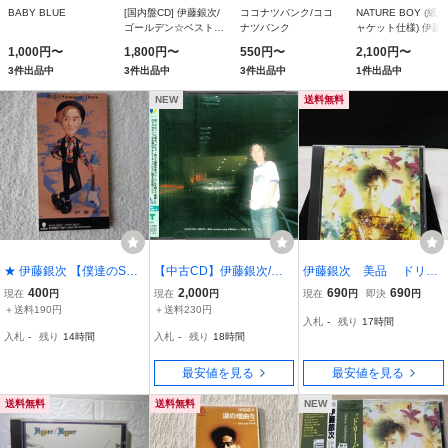
BABY BLUE
[国内盤CD] 伊藤銀次/
ココナツバンク/ココ
NATURE BOY (紙ジ
ゴールデン☆ベスト〜
ナツバンク
ャケット仕様) 伊藤
40th Anniversary
次
1,000円〜
1,800円〜
550円〜
2,100円〜
Edition〜 [2枚組]
3件出品中
3件出品中
3件出品中
1件出品中
NEW
送料無料
★ 伊藤銀次 【僕達のSum
【中古CD】伊藤銀次/ゴ
伊藤銀次 美品 ドリー
mer Days / 雨のステラ〜
ールデン☆ベスト〜40th
ム・アラベスク ミュー
400
2,000
690
690
現在
円
現在
円
現在
円
即決
円
Oh Stay Stella〜】 8㎝シ
Anniversary Edition〜/2枚
ジックCD CT32-5450
＋送料190円
＋送料230円
入札
-
残り
17時間
ングル SCD
組
匿名発送 即決価格 匿名
入札
-
残り
14時間
入札
-
残り
18時間
発送 曲目画像掲載 送料無
料
最安値を見る
最安値を見る
送料無料
送料無料
NEW