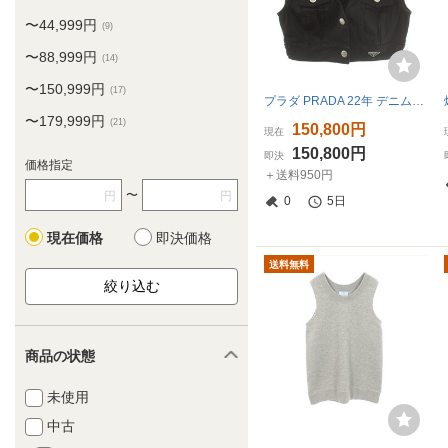
〜44,999円
(9)
〜88,999円
(14)
〜150,999円
(17)
プラダ PRADA 22年 デニムクロップドベスト Vネック 前開き 三角プレート ロゴ ストレッチ 36 黒 ブラック /BB ■GY99 レディース
〜179,999円
(21)
150,800円
現在
150,800円
即決
価格指定
＋送料950円
〜
円
円
0
5日
現在価格
即決価格
送料無料
商品の状態
未使用
中古