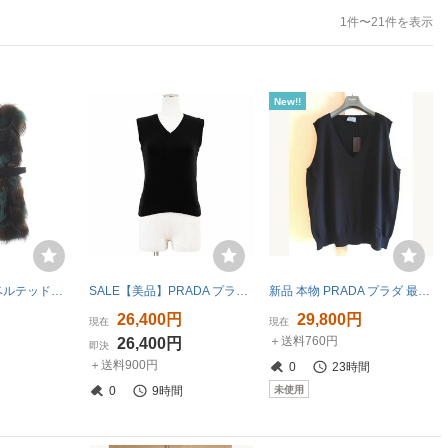
1件〜21件を表示
New!!
PRADA プラダ ベルテッド染色ファーベスト ノースリーブ マルチカラー ブラウン/ライトブルー 169165
SALE【美品】PRADA プラダ ベスト ニット ウール / カシミヤ 2021年製 ミドルゲージ Vネック プルオーバー レディース 38 黒 ルーマニア製
新品 本物 PRADA プラダ 最高級 カシミヤ ロング丈 ニット ベスト 38 セーター ネイビー 紺 カシミア イタリア製
円
26,400円
29,800円
現在
現在
＋送料760円
円
26,400円
即決
＋送料900円
0
23時間
未使用
0
9時間