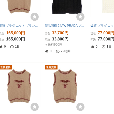
爆買 プラダ ニット ブランドオフ PRADA ウール ベスト 中古 レディース
新品同様 24AW PRADA プラダ トライアングルロゴ バージンウール ケーブルニット 切替デザイン ジレ ベスト 38 ダークブラウン ネイビー
165,000円
33,700円
77,000
現在
現在
現在
165,000円
33,800円
77,000
即決
即決
即決
＋送料900円
0
1日
0
1日
0
22時間
送料無料
送料無料