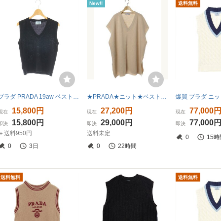
New!!
送料無料
プラダ PRADA 19aw ベスト ニット カシミヤ混 38 ブラック /ES ■GY19 レディース
★PRADA★ニット★ベスト★ジレ★ロング★ベージュ★Vネック★ウール★カシミア★ロングニット★ロングベスト
15,800円
27,200円
77,000
現在
現在
現在
15,800円
29,000円
77,000
即決
即決
即決
＋送料950円
送料未定
0
15時
0
3日
0
22時間
送料無料
送料無料