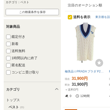
カテゴリ：ベスト
注目のオークション順
この検索条件を保存
送料を表示
東京都を設
対象商品
鑑定付き
新着
送料無料
1時間以内に終了
匿名配送
極美品☆PRADA プラダ P29837 コットン100％ トライアングルロゴ ケーブル ニット ベスト アイボリー 42 イタリア製 正規品 レディース
コンビニ受け取り
31,900円
現在
31,900円
即決
カテゴリ
＋送料0円
0
12時間
トップス
ベスト
(21)