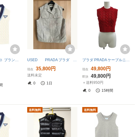
爆買 プラダ ニット ブランドオフ PRADA コットン ベスト 中古 レディース
USED PRADA プラダ ジレ ベスト
プラダ PRADA ケーブルニット ベスト ジレ 36 赤 レッド コットン ノースリーブ ショート クロップド丈 /PP ■GY18 レディース
円
35,800円
49,800円
現在
現在
送料未定
円
49,800円
即決
＋送料950円
0
1日
間
0
15時間
送料無料
送料無料