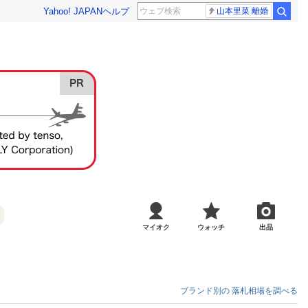
Yahoo! JAPAN
ヘルプ
山本里菜 離婚
マイオク
ウォッチ
出品
ブランド別の
落札相場を調べる