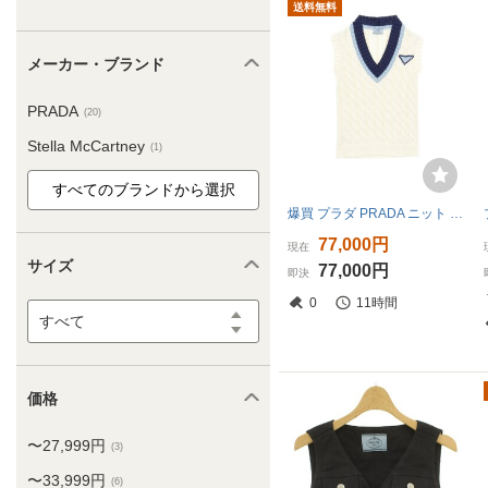
送料無料
メーカー・ブランド
PRADA
(20)
Stella McCartney
(1)
爆買 プラダ PRADA ニット ベスト 衣料品 トップス コットン ホワイト系 P29837 【中古】
77,000円
現在
サイズ
77,000円
即決
0
11時間
すべて
価格
〜27,999円
(3)
〜33,999円
(6)