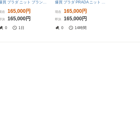
爆買 プラダ ニット ブランドオフ PRADA ウール ベスト 中古 レディース
爆買 プラダ PRADA ニット ベスト 衣料品 トップス ウール ブラウン系 【中古】
165,000円
165,000円
現在
現在
165,000円
165,000円
即決
即決
0
1日
0
14時間