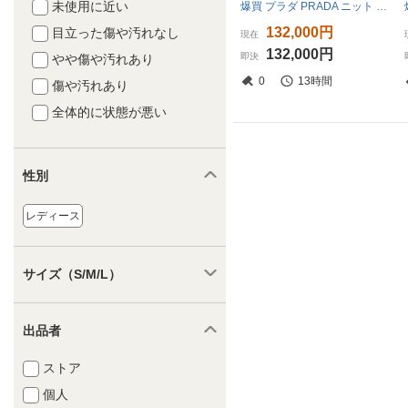
未使用に近い
爆買 プラダ PRADA ニット ベスト 衣料品 トップス カシミヤ グレー系 23839 【中古】
132,000円
目立った傷や汚れなし
現在
132,000円
即決
やや傷や汚れあり
0
13時間
傷や汚れあり
全体的に状態が悪い
性別
レディース
サイズ（S/M/L）
出品者
ストア
個人