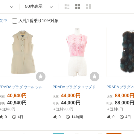
50件表示
入札1番乗り10%対象
定中
PRADA プラダ ウール シルク ノースリーブ ベスト コート ジャケット アイボリー
PRADA プラダ クロップドニットベスト 2022年製 コットン100% ローゲージ 三角 パッチ 短丈 トップス レディース 36 ライトピンク 伊製
40,940円
44,000円
88,000
現在
現在
現在
40,940円
44,000円
88,000
即決
即決
即決
＋送料0円
＋送料900円
＋送料0円
0
4日
0
14時間
0
4日